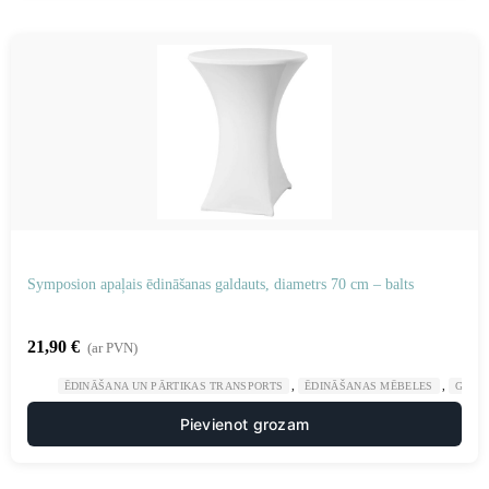
Symposion apaļais ēdināšanas galdauts, diametrs 70 cm – balts
21,90
€
(ar PVN)
,
,
ĒDINĀŠANA UN PĀRTIKAS TRANSPORTS
ĒDINĀŠANAS MĒBELES
GAST
Pievienot grozam