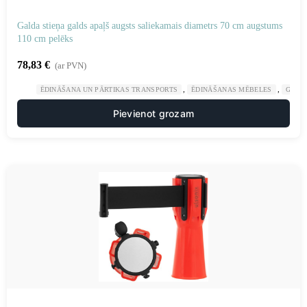
Galda stieņa galds apaļš augsts saliekamais diametrs 70 cm augstums
110 cm pelēks
78,83
€
(ar PVN)
,
,
ĒDINĀŠANA UN PĀRTIKAS TRANSPORTS
ĒDINĀŠANAS MĒBELES
GAST
Pievienot grozam