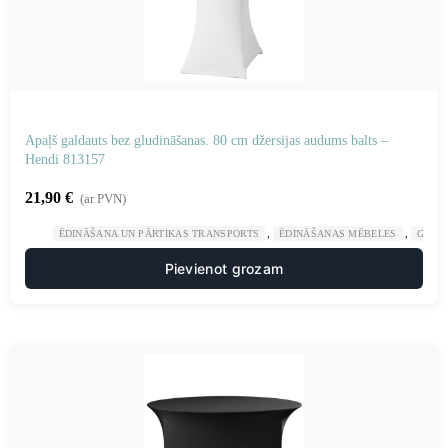
Apaļš galdauts bez gludināšanas. 80 cm džersijas audums balts –
Hendi 813157
21,90
€
(ar PVN)
,
,
ĒDINĀŠANA UN PĀRTIKAS TRANSPORTS
ĒDINĀŠANAS MĒBELES
GAST
Pievienot grozam