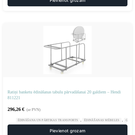
Pievienot grozam
Ratiņi banketu ēdināšanas tabulu pārvadāšanai 20 galdiem – Hendi
811221
296,26
€
(ar PVN)
,
,
ĒDINĀŠANA UN PĀRTIKAS TRANSPORTS
ĒDINĀŠANAS MĒBELES
GAST
Pievienot grozam