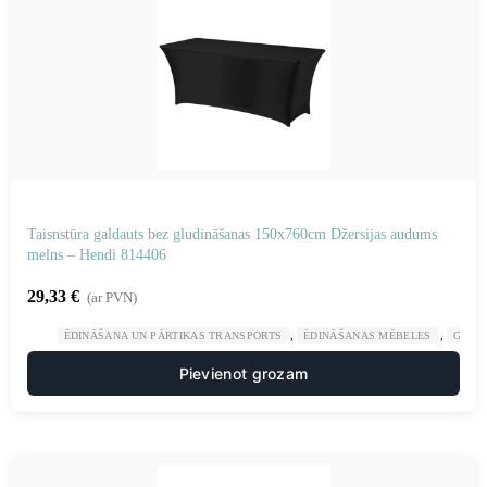
Taisnstūra galdauts bez gludināšanas 150x760cm Džersijas audums
melns – Hendi 814406
29,33
€
(ar PVN)
,
,
ĒDINĀŠANA UN PĀRTIKAS TRANSPORTS
ĒDINĀŠANAS MĒBELES
GAST
Pievienot grozam