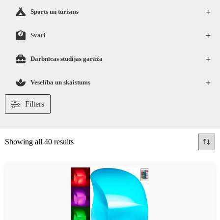
+
Sports un tūrisms
+
Svari
+
Darbnīcas studijas garāža
+
Veselība un skaistums
Filters
Showing all 40 results