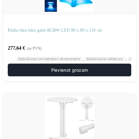
Kluba bāra bāra galds RGBW LED 80 x 80 x 110 cm
277,64
€
(ar PVN)
,
,
ĒDINĀŠANA UN PĀRTIKAS TRANSPORTS
ĒDINĀŠANAS MĒBELES
GAST
Pievienot grozam