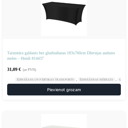
Taisnstūra galdauts bez gludināšanas 183x760cm Džersijas audums
melns – Hendi 814437
31,09
€
(ar PVN)
,
,
ĒDINĀŠANA UN PĀRTIKAS TRANSPORTS
ĒDINĀŠANAS MĒBELES
GAST
Pievienot grozam