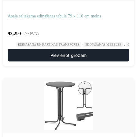
Apaļa saliekamā ēdināšanas tabula 79 x 110 cm melns
92,29
€
(ar PVN)
,
,
ĒDINĀŠANA UN PĀRTIKAS TRANSPORTS
ĒDINĀŠANAS MĒBELES
GAST
Pievienot grozam