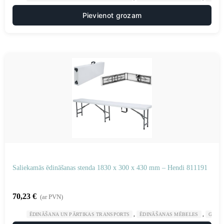
Pievienot grozam
Saliekamās ēdināšanas stenda 1830 x 300 x 430 mm – Hendi 811191
70,23
€
(ar PVN)
,
,
ĒDINĀŠANA UN PĀRTIKAS TRANSPORTS
ĒDINĀŠANAS MĒBELES
GAST