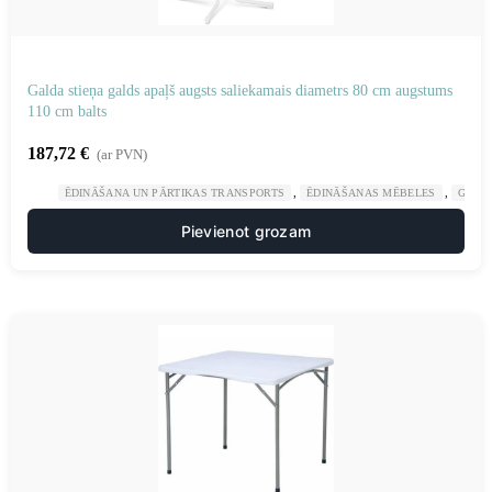
Galda stieņa galds apaļš augsts saliekamais diametrs 80 cm augstums
110 cm balts
187,72
€
(ar PVN)
,
,
ĒDINĀŠANA UN PĀRTIKAS TRANSPORTS
ĒDINĀŠANAS MĒBELES
GAST
Pievienot grozam