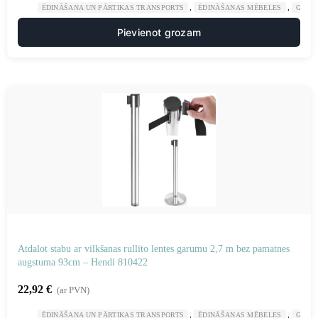
,
,
ĒDINĀŠANA UN PĀRTIKAS TRANSPORTS
ĒDINĀŠANAS MĒBELES
GAST
Pievienot grozam
Atdalot stabu ar vilkšanas rullīto lentes garumu 2,7 m bez pamatnes
augstuma 93cm – Hendi 810422
22,92
€
(ar PVN)
,
,
ĒDINĀŠANA UN PĀRTIKAS TRANSPORTS
ĒDINĀŠANAS MĒBELES
GAST