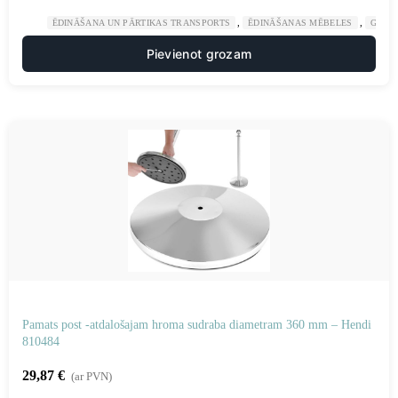
,
,
ĒDINĀŠANA UN PĀRTIKAS TRANSPORTS
ĒDINĀŠANAS MĒBELES
GAST
Pievienot grozam
Pamats post -atdalošajam hroma sudraba diametram 360 mm – Hendi
810484
29,87
€
(ar PVN)