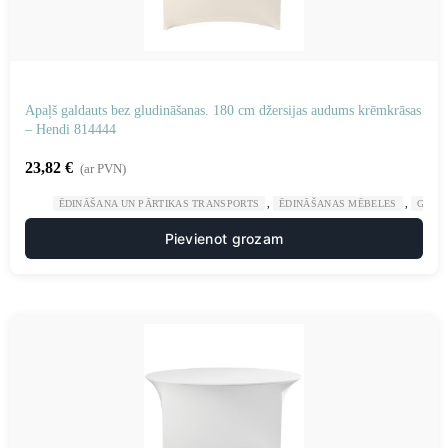
Apaļš galdauts bez gludināšanas. 180 cm džersijas audums krēmkrāsas
– Hendi 814444
23,82
€
(ar PVN)
,
,
ĒDINĀŠANA UN PĀRTIKAS TRANSPORTS
ĒDINĀŠANAS MĒBELES
GAST
Pievienot grozam