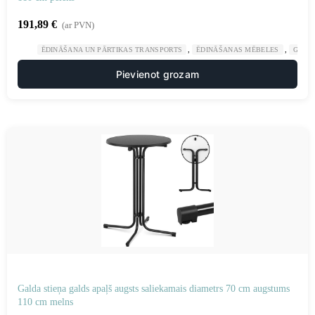
191,89
€
(ar PVN)
,
,
ĒDINĀŠANA UN PĀRTIKAS TRANSPORTS
ĒDINĀŠANAS MĒBELES
GAST
Pievienot grozam
Galda stieņa galds apaļš augsts saliekamais diametrs 70 cm augstums
110 cm melns