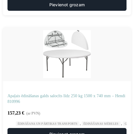
Pievienot grozam
Apaļais ēdināšanas galds salocīts līdz 250 kg 1500 x 740 mm – Hendi
810996
157,23
€
(ar PVN)
,
,
ĒDINĀŠANA UN PĀRTIKAS TRANSPORTS
ĒDINĀŠANAS MĒBELES
GAST