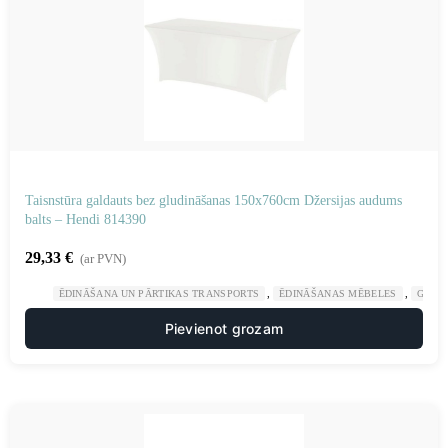
Taisnstūra galdauts bez gludināšanas 150x760cm Džersijas audums
balts – Hendi 814390
29,33
€
(ar PVN)
,
,
ĒDINĀŠANA UN PĀRTIKAS TRANSPORTS
ĒDINĀŠANAS MĒBELES
GAST
Pievienot grozam