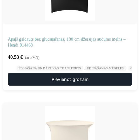
Apaļš galdauts bez gludināšanas. 180 cm džersijas audums melns –
Hendi 814468
40,53
€
(ar PVN)
,
,
ĒDINĀŠANA UN PĀRTIKAS TRANSPORTS
ĒDINĀŠANAS MĒBELES
GAST
Pievienot grozam