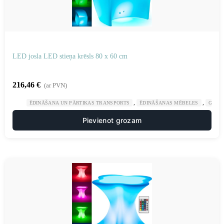
LED josla LED stieņa krēsls 80 x 60 cm
216,46
€
(ar PVN)
,
,
ĒDINĀŠANA UN PĀRTIKAS TRANSPORTS
ĒDINĀŠANAS MĒBELES
GAST
Pievienot grozam