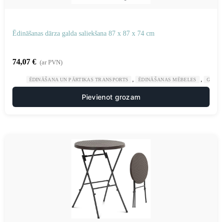
Ēdināšanas dārza galda saliekšana 87 x 87 x 74 cm
74,07
€
(ar PVN)
,
,
ĒDINĀŠANA UN PĀRTIKAS TRANSPORTS
ĒDINĀŠANAS MĒBELES
GAST
Pievienot grozam