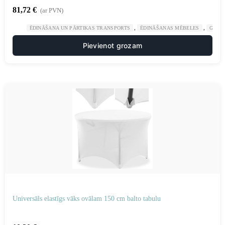
81,72
€
(ar PVN)
,
,
ĒDINĀŠANA UN PĀRTIKAS TRANSPORTS
ĒDINĀŠANAS MĒBELES
GAST
Pievienot grozam
Universāls elastīgs vāks ovālam 150 cm balto tabulu