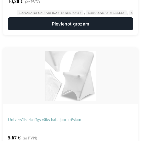
10,20
€
(ar PVN)
,
,
ĒDINĀŠANA UN PĀRTIKAS TRANSPORTS
ĒDINĀŠANAS MĒBELES
GAST
Pievienot grozam
Universāls elastīgs vāks baltajam krēslam
5,67
€
(ar PVN)