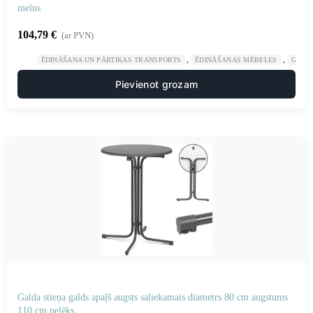
melns
104,79
€
(ar PVN)
,
,
ĒDINĀŠANA UN PĀRTIKAS TRANSPORTS
ĒDINĀŠANAS MĒBELES
GAST
Pievienot grozam
Galda stieņa galds apaļš augsts saliekamais diametrs 80 cm augstums
110 cm pelēks