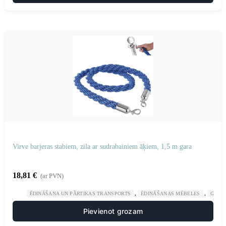
Virve barjeras stabiem, zila ar sudrabainiem āķiem, 1,5 m gara
18,81
€
(ar PVN)
,
,
ĒDINĀŠANA UN PĀRTIKAS TRANSPORTS
ĒDINĀŠANAS MĒBELES
GAST
Pievienot grozam