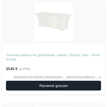
Taisnstūra galdauts bez gludināšanas, audums, Džērsija, balts – Hendi
814369
25,61
€
(ar PVN)
,
,
ĒDINĀŠANA UN PĀRTIKAS TRANSPORTS
ĒDINĀŠANAS MĒBELES
GAST
Pievienot grozam