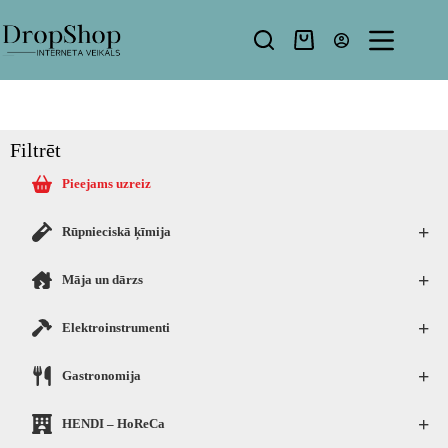
Filtrēt
Pieejams uzreiz
+
Rūpnieciskā ķīmija
+
Māja un dārzs
+
Elektroinstrumenti
+
Gastronomija
+
HENDI – HoReCa