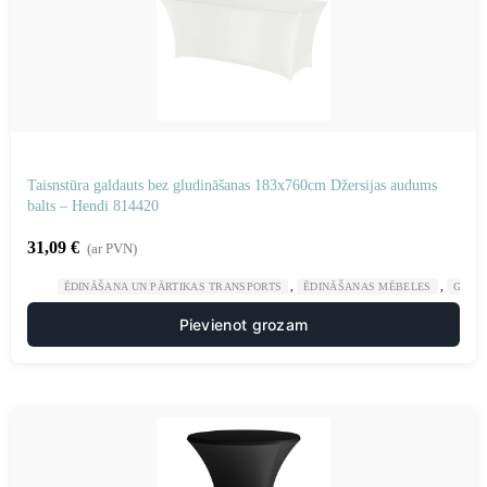
Taisnstūra galdauts bez gludināšanas 183x760cm Džersijas audums
balts – Hendi 814420
31,09
€
(ar PVN)
,
,
ĒDINĀŠANA UN PĀRTIKAS TRANSPORTS
ĒDINĀŠANAS MĒBELES
GAST
Pievienot grozam