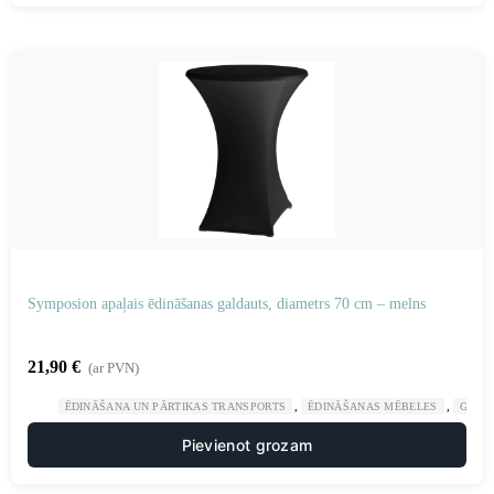
Symposion apaļais ēdināšanas galdauts, diametrs 70 cm – melns
21,90
€
(ar PVN)
,
,
ĒDINĀŠANA UN PĀRTIKAS TRANSPORTS
ĒDINĀŠANAS MĒBELES
GAST
Pievienot grozam