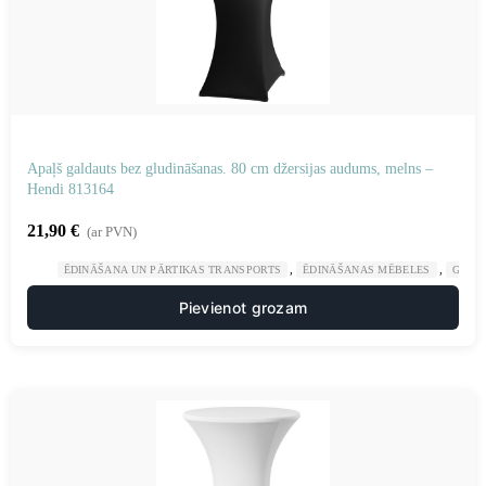
Apaļš galdauts bez gludināšanas. 80 cm džersijas audums, melns –
Hendi 813164
21,90
€
(ar PVN)
,
,
ĒDINĀŠANA UN PĀRTIKAS TRANSPORTS
ĒDINĀŠANAS MĒBELES
GAST
Pievienot grozam