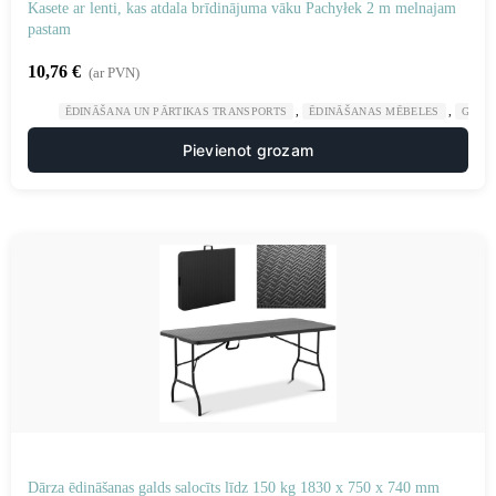
Kasete ar lenti, kas atdala brīdinājuma vāku Pachyłek 2 m melnajam
pastam
10,76
€
(ar PVN)
,
,
ĒDINĀŠANA UN PĀRTIKAS TRANSPORTS
ĒDINĀŠANAS MĒBELES
GAST
Pievienot grozam
Dārza ēdināšanas galds salocīts līdz 150 kg 1830 x 750 x 740 mm