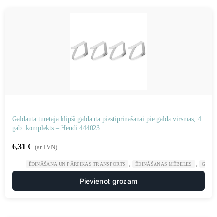
Galdauta turētāja klipši galdauta piestiprināšanai pie galda virsmas, 4
gab. komplekts – Hendi 444023
6,31
€
(ar PVN)
,
,
ĒDINĀŠANA UN PĀRTIKAS TRANSPORTS
ĒDINĀŠANAS MĒBELES
GAST
Pievienot grozam