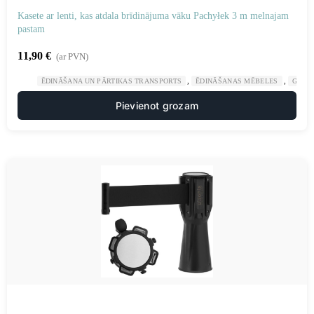
Kasete ar lenti, kas atdala brīdinājuma vāku Pachyłek 3 m melnajam
pastam
11,90
€
(ar PVN)
,
,
ĒDINĀŠANA UN PĀRTIKAS TRANSPORTS
ĒDINĀŠANAS MĒBELES
GAST
Pievienot grozam