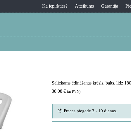
Kā iepirkties?
Atteikums
Garantija
Pi
Saliekams ēdināšanas krēsls, balts, līdz 1
38,08
€
(ar PVN)
📦 Preces piegāde 3 - 10 dienas.