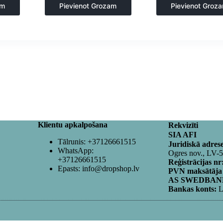
Gastronomija
,
Virtuv
am
Pievienot Grozam
Pievienot Groz
Klientu apkalpošana
Rekvizīti
SIA AFI
Tālrunis:
+37126661515
Juridiskā adres
WhatsApp:
Ogres nov., LV-
+37126661515
Reģistrācijas nr
Epasts:
info@dropshop.lv
PVN maksātāja
AS SWEDBANK
Bankas konts:
L