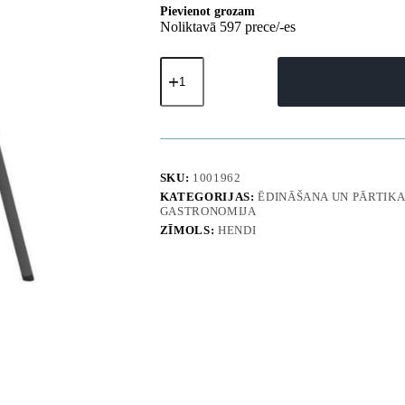
Pievienot grozam
Noliktavā 597 prece/-es
Saliekams
ēdināšanas
krēsls,
balts,
līdz
180
kg
-
SKU:
1001962
Hendi
KATEGORIJAS:
ĒDINĀŠANA UN PĀRTIK
810965
GASTRONOMIJA
daudzums
ZĪMOLS:
HENDI