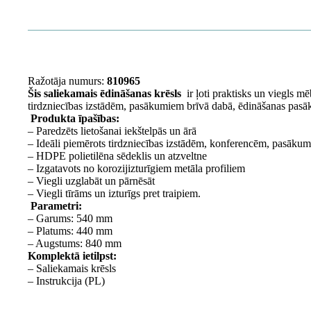
Ražotāja numurs:
810965
Šis saliekamais ēdināšanas krēsls
ir ļoti praktisks un viegls mē
tirdzniecības izstādēm, pasākumiem brīvā dabā, ēdināšanas pa
Produkta īpašības:
– Paredzēts lietošanai iekštelpās un ārā
– Ideāli piemērots tirdzniecības izstādēm, konferencēm, pasākum
– HDPE polietilēna sēdeklis un atzveltne
– Izgatavots no korozijizturīgiem metāla profiliem
– Viegli uzglabāt un pārnēsāt
– Viegli tīrāms un izturīgs pret traipiem.
Parametri:
– Garums: 540 mm
– Platums: 440 mm
– Augstums: 840 mm
Komplektā ietilpst:
– Saliekamais krēsls
– Instrukcija (PL)