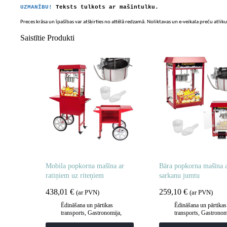
UZMANĪBU!
Teksts tulkots ar mašīntulku.
Preces krāsa un īpašības var atšķirties no attēlā redzamā. Noliktavas un e-veikala preču atliku
Saistītie Produkti
Mobila popkorna mašīna ar
Bāra popkorna mašīna 
ratiņiem uz riteņiem
sarkanu jumtu
438,01
€
259,10
€
(ar PVN)
(ar PVN)
Ēdināšana un pārtikas
Ēdināšana un pārtikas
transports
,
Gastronomija
,
transports
,
Gastronom
Popkorna mašīnas
Popkorna mašīnas