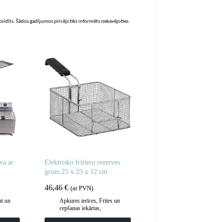
zpildīts. Šādos gadījumos pircējs tiks informēts nekavējoties.
va ar
Elektrisko fritieru rezerves
grozs 25 x 23 x 12 cm
46,46
€
(ar PVN)
t un
Apkures ierīces
,
Frites un
cepšanas iekārtas
,
Gastronomija
,
Piederumi