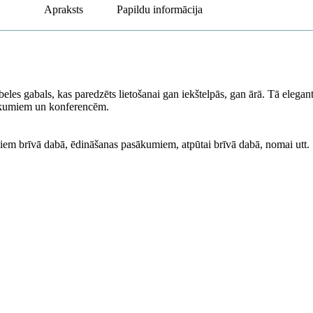
Apraksts
Papildu informācija
beles gabals, kas paredzēts lietošanai gan iekštelpās, gan ārā. Tā elegan
sākumiem un konferencēm.
iem brīvā dabā, ēdināšanas pasākumiem, atpūtai brīvā dabā, nomai utt.