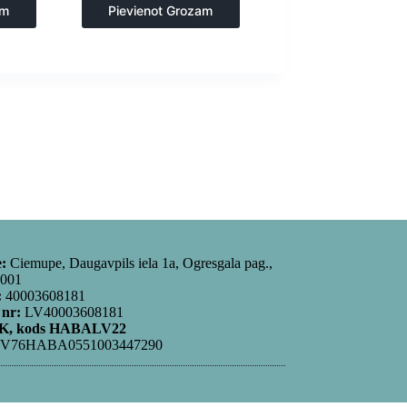
e
ceptuvēm
,
Virtuve
am
Pievienot Grozam
e:
Ciemupe, Daugavpils iela 1a, Ogresgala pag.,
5001
:
40003608181
 nr:
LV40003608181
, kods HABALV22
V76HABA0551003447290