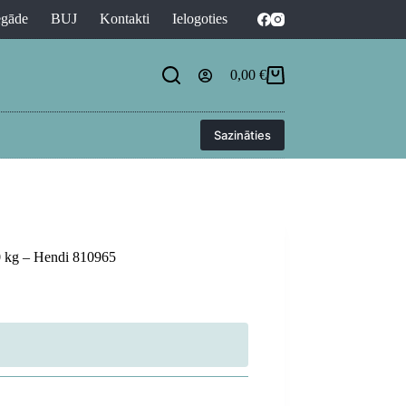
egāde
BUJ
Kontakti
Ielogoties
0,00
€
Shopping
cart
Sazināties
80 kg – Hendi 810965