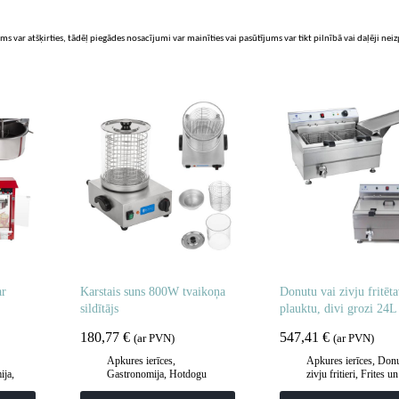
ms var atšķirties, tādēļ piegādes nosacījumi var mainīties vai pasūtījums var tikt pilnībā vai daļēji nei
ar
Karstais suns 800W tvaikoņa
Donutu vai zivju fritēta
sildītājs
plauktu, divi grozi 24L
180,77
€
547,41
€
(ar PVN)
(ar PVN)
Apkures ierīces
,
Apkures ierīces
,
Donu
ija
,
Gastronomija
,
Hotdogu
zivju fritieri
,
Frites un
aprīkojums
,
Virtuve
cepšanas iekārtas
,