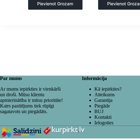
Pievienot Grozam
Pievienot Groz
Par mums
Informācija
Ar mums iepirkties ir vienkārši
Kā iepirkties?
un droši. Mūsu klientu
Atteikums
apmierinātība ir mūsu prioritāte!
Garantija
Katrs pasūtījums tiek rūpīgi
Piegāde
sagatavots un piegādāts.
BUJ
Kontakti
Ielogoties