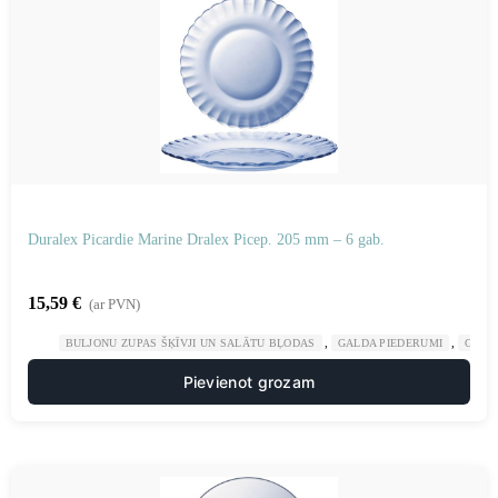
Duralex Picardie Marine Dralex Picep. 205 mm – 6 gab.
15,59
€
(ar PVN)
,
,
BULJONU ZUPAS ŠĶĪVJI UN SALĀTU BĻODAS
GALDA PIEDERUMI
GAST
Pievienot grozam