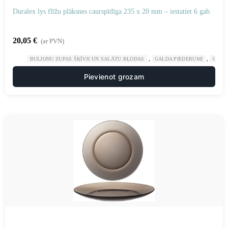
Duralex lys flīžu plāksnes caurspīdīga 235 x 20 mm – iestatiet 6 gab.
20,05
€
(ar PVN)
,
,
BULJONU ZUPAS ŠĶĪVJI UN SALĀTU BĻODAS
GALDA PIEDERUMI
GAST
Pievienot grozam