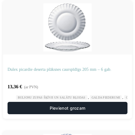
Dulex picardie deserta plāksnes caurspīdīgs 205 mm – 6 gab.
13,36
€
(ar PVN)
,
,
BULJONU ZUPAS ŠĶĪVJI UN SALĀTU BĻODAS
GALDA PIEDERUMI
GAST
Pievienot grozam