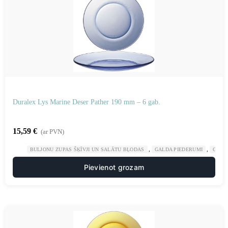
Duralex Lys Marine Deser Pather 190 mm – 6 gab.
15,59
€
(ar PVN)
,
,
BULJONU ZUPAS ŠĶĪVJI UN SALĀTU BĻODAS
GALDA PIEDERUMI
GAST
Pievienot grozam