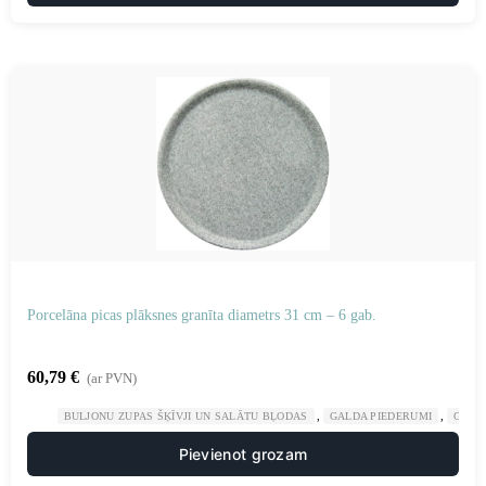
Porcelāna picas plāksnes granīta diametrs 31 cm – 6 gab.
60,79
€
(ar PVN)
,
,
BULJONU ZUPAS ŠĶĪVJI UN SALĀTU BĻODAS
GALDA PIEDERUMI
GAST
Pievienot grozam