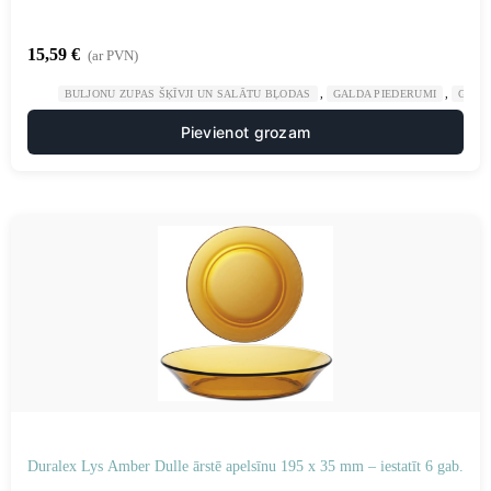
15,59
€
(ar PVN)
,
,
BULJONU ZUPAS ŠĶĪVJI UN SALĀTU BĻODAS
GALDA PIEDERUMI
GAST
Pievienot grozam
Duralex Lys Amber Dulle ārstē apelsīnu 195 x 35 mm – iestatīt 6 gab.