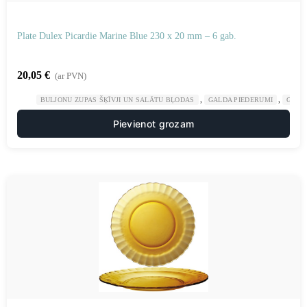
Plate Dulex Picardie Marine Blue 230 x 20 mm – 6 gab.
20,05
€
(ar PVN)
,
,
BULJONU ZUPAS ŠĶĪVJI UN SALĀTU BĻODAS
GALDA PIEDERUMI
GAST
Pievienot grozam