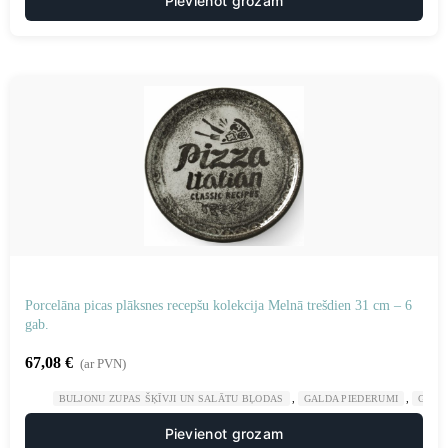
Pievienot grozam
Porcelāna picas plāksnes recepšu kolekcija Melnā trešdien 31 cm – 6
gab.
67,08
€
(ar PVN)
,
,
BULJONU ZUPAS ŠĶĪVJI UN SALĀTU BĻODAS
GALDA PIEDERUMI
GAST
Pievienot grozam