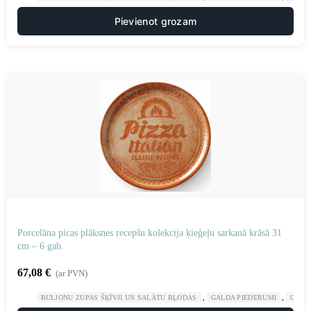
Pievienot grozam
Porcelāna picas plāksnes recepšu kolekcija ķieģeļu sarkanā krāsā 31
cm – 6 gab.
67,08
€
(ar PVN)
,
,
BULJONU ZUPAS ŠĶĪVJI UN SALĀTU BĻODAS
GALDA PIEDERUMI
GAST