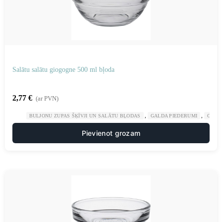
Salātu salātu giogogne 500 ml bļoda
2,77
€
(ar PVN)
,
,
BULJONU ZUPAS ŠĶĪVJI UN SALĀTU BĻODAS
GALDA PIEDERUMI
GAST
Pievienot grozam