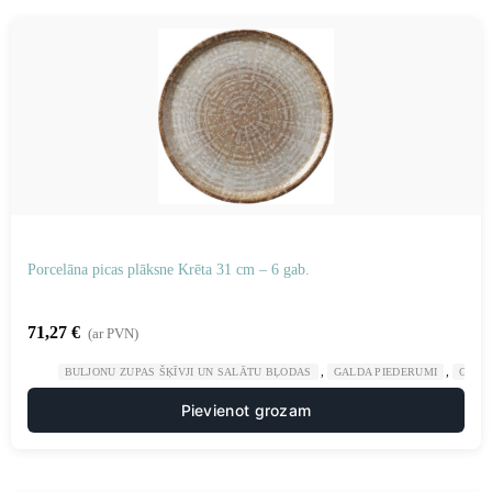
Porcelāna picas plāksne Krēta 31 cm – 6 gab.
71,27
€
(ar PVN)
,
,
BULJONU ZUPAS ŠĶĪVJI UN SALĀTU BĻODAS
GALDA PIEDERUMI
GAST
Pievienot grozam