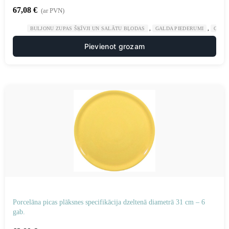
67,08
€
(ar PVN)
,
,
BULJONU ZUPAS ŠĶĪVJI UN SALĀTU BĻODAS
GALDA PIEDERUMI
GAST
Pievienot grozam
Porcelāna picas plāksnes specifikācija dzeltenā diametrā 31 cm – 6
gab.