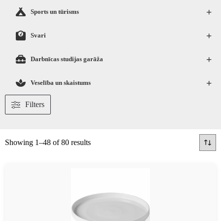
+
Sports un tūrisms
+
Svari
+
Darbnīcas studijas garāža
+
Veselība un skaistums
Filters
Showing 1–48 of 80 results