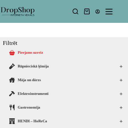
Filtrēt
Pieejams uzreiz
+
Rūpnieciskā ķīmija
+
Māja un dārzs
+
Elektroinstrumenti
+
Gastronomija
+
HENDI – HoReCa