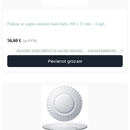
Plāksne ar augstu sarkanu malu baltu 200 x 25 mm – 6 gab.
56,60
€
(ar PVN)
,
,
BULJONU ZUPAS ŠĶĪVJI UN SALĀTU BĻODAS
GALDA PIEDERUMI
GAST
Pievienot grozam