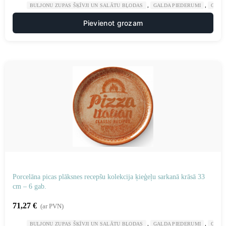
,
,
BULJONU ZUPAS ŠĶĪVJI UN SALĀTU BĻODAS
GALDA PIEDERUMI
GAST
Pievienot grozam
Porcelāna picas plāksnes recepšu kolekcija ķieģeļu sarkanā krāsā 33
cm – 6 gab.
71,27
€
(ar PVN)
,
,
BULJONU ZUPAS ŠĶĪVJI UN SALĀTU BĻODAS
GALDA PIEDERUMI
GAST