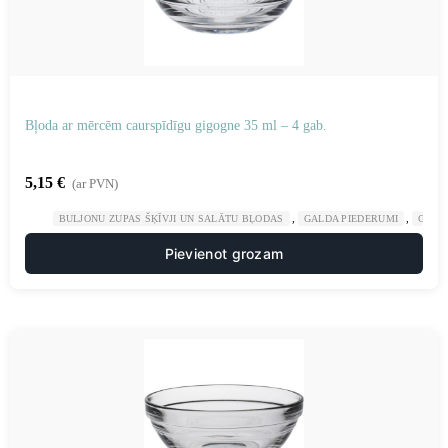
Bļoda ar mērcēm caurspīdīgu gigogne 35 ml – 4 gab.
5,15
€
(ar PVN)
,
,
BULJONU ZUPAS ŠĶĪVJI UN SALĀTU BĻODAS
GALDA PIEDERUMI
GAST
Pievienot grozam