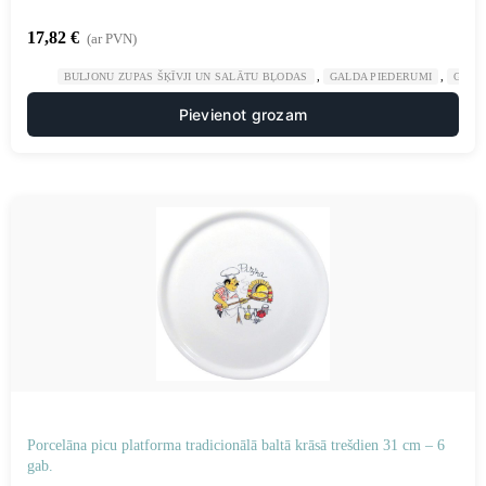
17,82
€
(ar PVN)
,
,
BULJONU ZUPAS ŠĶĪVJI UN SALĀTU BĻODAS
GALDA PIEDERUMI
GAST
Pievienot grozam
Porcelāna picu platforma tradicionālā baltā krāsā trešdien 31 cm – 6
gab.