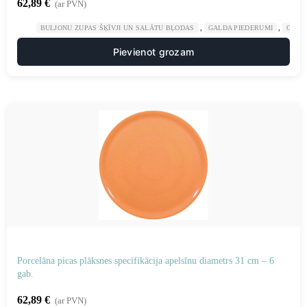
62,89
€
(ar PVN)
,
,
BULJONU ZUPAS ŠĶĪVJI UN SALĀTU BĻODAS
GALDA PIEDERUMI
GAST
Pievienot grozam
Porcelāna picas plāksnes specifikācija apelsīnu diametrs 31 cm – 6
gab.
62,89
€
(ar PVN)