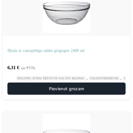
Bļoda ar caurspīdīgu salātu giogogne 2400 ml
6,31
€
(ar PVN)
,
,
BULJONU ZUPAS ŠĶĪVJI UN SALĀTU BĻODAS
GALDA PIEDERUMI
GAST
Pievienot grozam