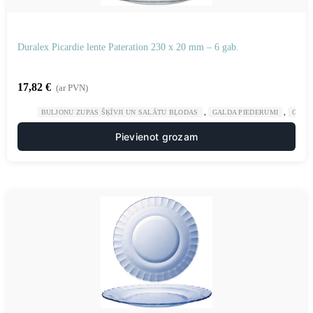
Duralex Picardie lente Pateration 230 x 20 mm – 6 gab.
17,82
€
(ar PVN)
,
,
BULJONU ZUPAS ŠĶĪVJI UN SALĀTU BĻODAS
GALDA PIEDERUMI
GAST
Pievienot grozam