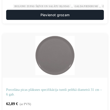
,
,
BULJONU ZUPAS ŠĶĪVJI UN SALĀTU BĻODAS
GALDA PIEDERUMI
GAST
Pievienot grozam
Porcelāna picas plāksnes specifikācija tumši pelēkā diametrā 31 cm –
6 gab.
62,89
€
(ar PVN)