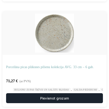
Porcelāna picas plāksnes pilienu kolekcija AVG. 33 cm – 6 gab.
71,27
€
(ar PVN)
,
,
BULJONU ZUPAS ŠĶĪVJI UN SALĀTU BĻODAS
GALDA PIEDERUMI
GAST
Pievienot grozam