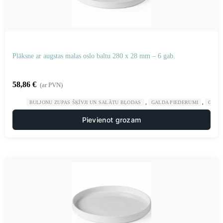
Plāksne ar augstas malas oslo baltu 280 x 28 mm – 6 gab.
58,86
€
(ar PVN)
,
,
BULJONU ZUPAS ŠĶĪVJI UN SALĀTU BĻODAS
GALDA PIEDERUMI
GAST
Pievienot grozam