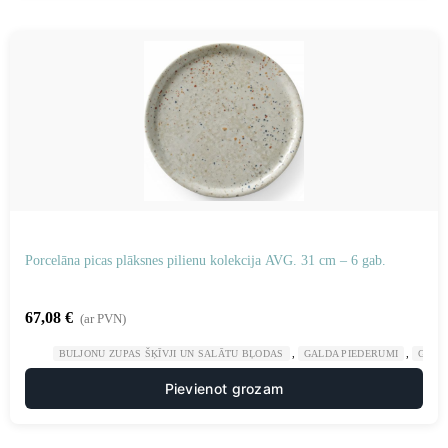
Porcelāna picas plāksnes pilienu kolekcija AVG. 31 cm – 6 gab.
67,08
€
(ar PVN)
,
,
BULJONU ZUPAS ŠĶĪVJI UN SALĀTU BĻODAS
GALDA PIEDERUMI
GAST
Pievienot grozam