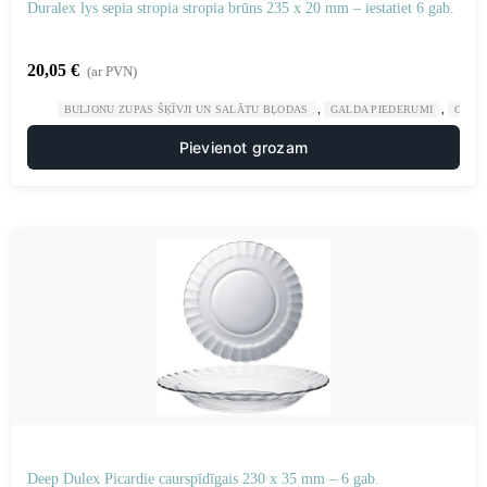
Duralex lys sepia stropia stropia brūns 235 x 20 mm – iestatiet 6 gab.
20,05
€
(ar PVN)
,
,
BULJONU ZUPAS ŠĶĪVJI UN SALĀTU BĻODAS
GALDA PIEDERUMI
GAST
Pievienot grozam
Deep Dulex Picardie caurspīdīgais 230 x 35 mm – 6 gab.