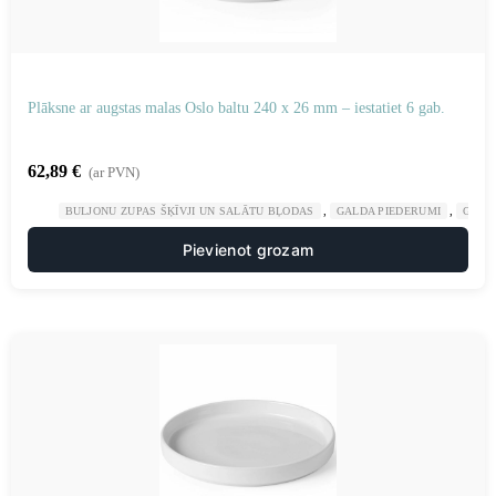
Plāksne ar augstas malas Oslo baltu 240 x 26 mm – iestatiet 6 gab.
62,89
€
(ar PVN)
,
,
BULJONU ZUPAS ŠĶĪVJI UN SALĀTU BĻODAS
GALDA PIEDERUMI
GAST
Pievienot grozam