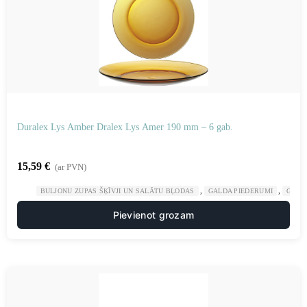
Duralex Lys Amber Dralex Lys Amer 190 mm – 6 gab.
15,59
€
(ar PVN)
,
,
BULJONU ZUPAS ŠĶĪVJI UN SALĀTU BĻODAS
GALDA PIEDERUMI
GAST
Pievienot grozam