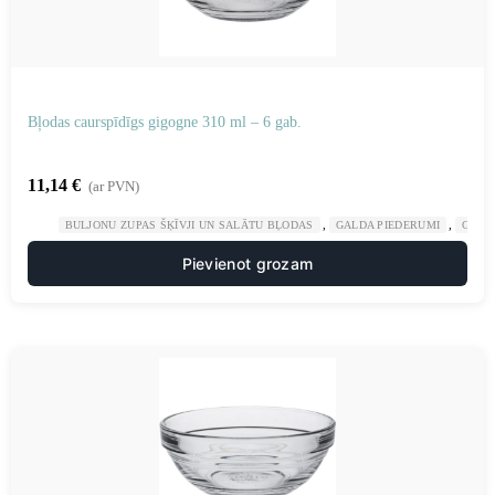
Bļodas caurspīdīgs gigogne 310 ml – 6 gab.
11,14
€
(ar PVN)
,
,
BULJONU ZUPAS ŠĶĪVJI UN SALĀTU BĻODAS
GALDA PIEDERUMI
GAST
Pievienot grozam