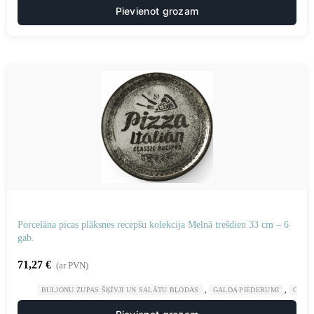
Pievienot grozam
Porcelāna picas plāksnes recepšu kolekcija Melnā trešdien 33 cm – 6
gab.
71,27
€
(ar PVN)
,
,
BULJONU ZUPAS ŠĶĪVJI UN SALĀTU BĻODAS
GALDA PIEDERUMI
GAST