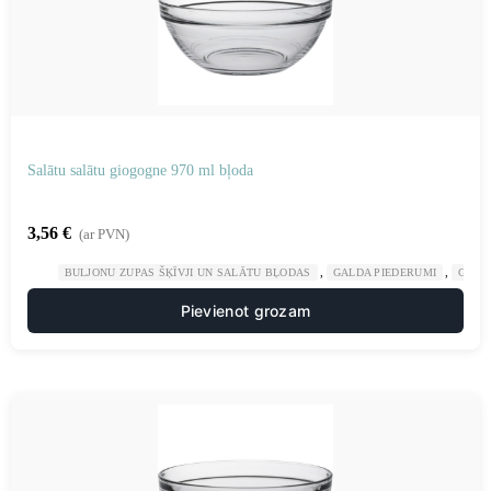
Salātu salātu giogogne 970 ml bļoda
3,56
€
(ar PVN)
,
,
BULJONU ZUPAS ŠĶĪVJI UN SALĀTU BĻODAS
GALDA PIEDERUMI
GAST
Pievienot grozam