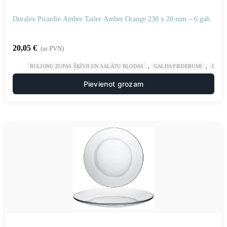
Duralex Picardie Amber Tailer Amber Orange 230 x 20 mm – 6 gab.
20,05
€
(ar PVN)
,
,
BULJONU ZUPAS ŠĶĪVJI UN SALĀTU BĻODAS
GALDA PIEDERUMI
GAST
Pievienot grozam