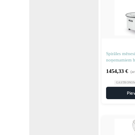
Spirāles mēnesi
noņemamiem bē
w
1454,33
€
(a
GASTRONOM
Pie