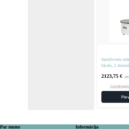
Spirālveida mi
bļodu, 2 ātrumi
222935
2123,75
€
(a
GASTRONOM
Pie
Par mums
Informācija