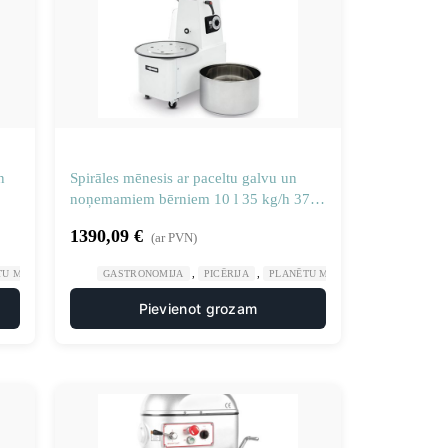
n
Spirāles mēnesis ar paceltu galvu un
noņemamiem bērniem 10 l 35 kg/h 370
collas
1390,09
€
(ar PVN)
,
,
U MĪKLAS MAISĪTĀJI
GASTRONOMIJA
PICĒRIJA
PLANĒTU MĪKLAS MAISĪTĀJI
Pievienot grozam