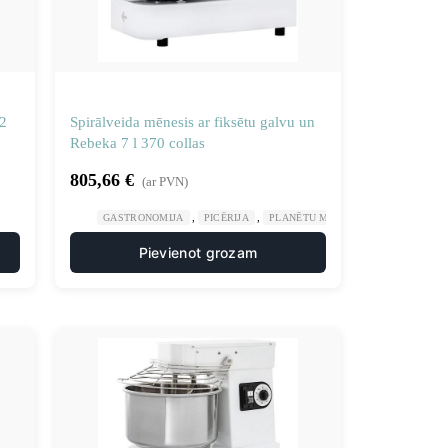
 2
Spirālveida mēnesis ar fiksētu galvu un
Rebeka 7 l 370 collas
805,66
€
(ar PVN)
,
,
GASTRONOMIJA
PICĒRIJA
PLANĒTU MĪKLAS MAISĪTĀJI
Pievienot grozam