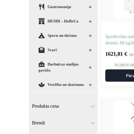
+
Gastronomija
+
HENDI – HoReCa
+
Sports un tūrisms
Spirālveida mik
ātrumi, 88 kg/h
+
Svari
1621,81
€
(a
Darbnīcas studijas
PLANĒTU MĪ
+
garāža
Pie
+
Veselība un skaistums
Produkta cena
Brendi