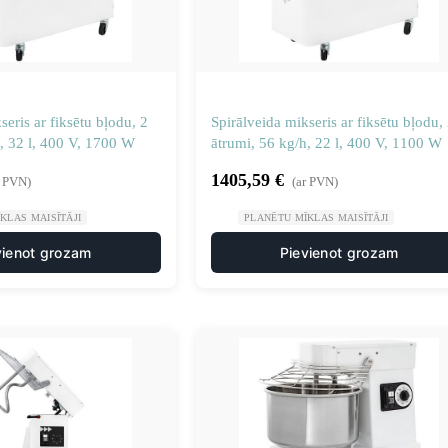
seris ar fiksētu bļodu, 2
Spirālveida mikseris ar fiksētu bļodu,
, 32 l, 400 V, 1700 W
ātrumi, 56 kg/h, 22 l, 400 V, 1100 W
1405,59
€
r PVN)
(ar PVN)
KLAS MAISĪTĀJI
PLANĒTU MĪKLAS MAISĪTĀJI
vienot grozam
Pievienot grozam