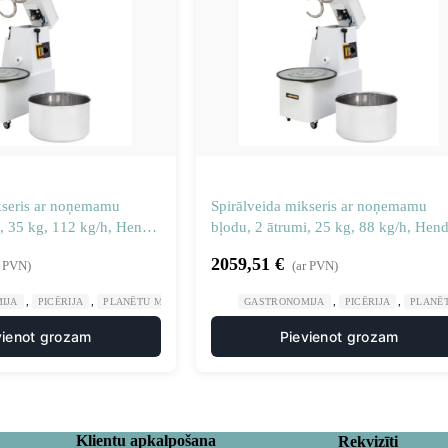
kseris ar noņemamu
Spirālveida mikseris ar noņemamu
, 35 kg, 112 kg/h, Hendi
bļodu, 2 ātrumi, 25 kg, 88 kg/h, Hend
222928
2059,51
€
r PVN)
(ar PVN)
,
,
,
,
IJA
PICĒRIJA
PLANĒTU MĪKLAS MAISĪTĀJI
GASTRONOMIJA
PICĒRIJA
PLANĒT
vienot grozam
Pievienot grozam
Klientu apkalpošana
Rekvizīti