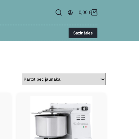
egāde
BUJ
Kontakti
Ielogoties
0,00
€
Sazināties