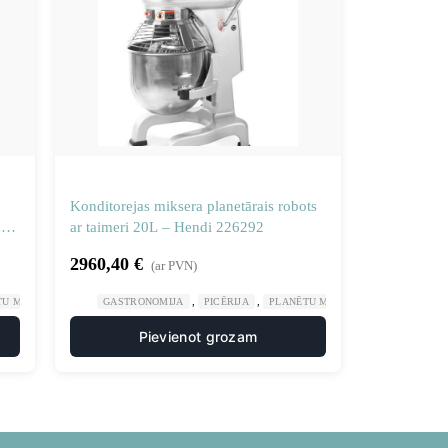
Konditorejas miksera planetārais robots
i
ar taimeri 20L – Hendi 226292
2960,40
€
(ar PVN)
,
,
U MĪKLAS MAISĪTĀJI
GASTRONOMIJA
PICĒRIJA
PLANĒTU MĪKLAS MAISĪTĀJI
Pievienot grozam