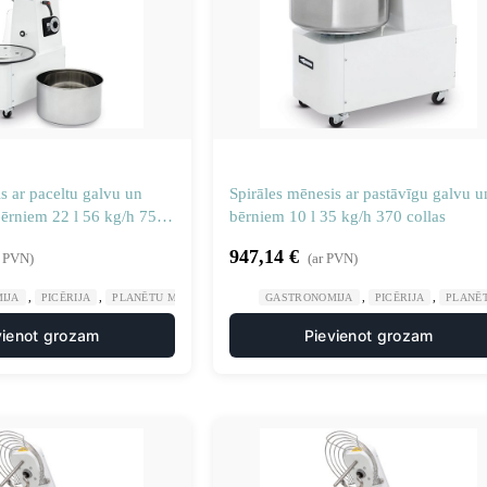
s ar paceltu galvu un
Spirāles mēnesis ar pastāvīgu galvu u
rniem 22 l 56 kg/h 750
bērniem 10 l 35 kg/h 370 collas
947,14
€
r PVN)
(ar PVN)
,
,
,
,
IJA
PICĒRIJA
PLANĒTU MĪKLAS MAISĪTĀJI
GASTRONOMIJA
PICĒRIJA
PLANĒT
vienot grozam
Pievienot grozam