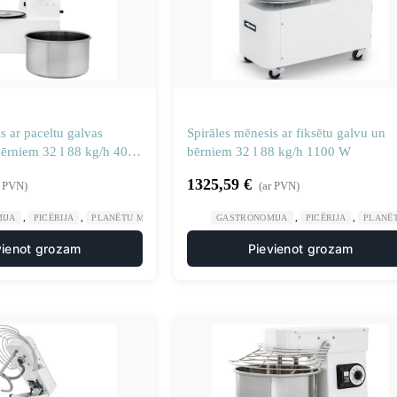
s ar paceltu galvas
Spirāles mēnesis ar fiksētu galvu un
rniem 32 l 88 kg/h 400
bērniem 32 l 88 kg/h 1100 W
1325,59
€
r PVN)
(ar PVN)
,
,
,
,
IJA
PICĒRIJA
PLANĒTU MĪKLAS MAISĪTĀJI
GASTRONOMIJA
PICĒRIJA
PLANĒT
vienot grozam
Pievienot grozam