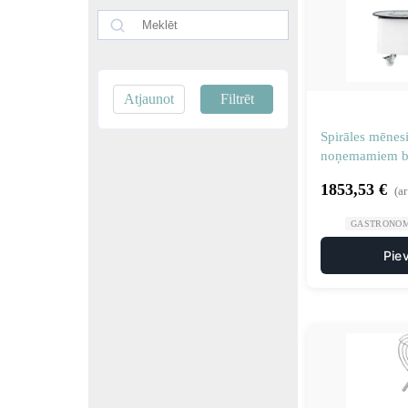
Atjaunot
Filtrēt
Spirāles mēnesi
noņemamiem bē
V 1100 W
1853,53
€
(a
GASTRONOM
Pie