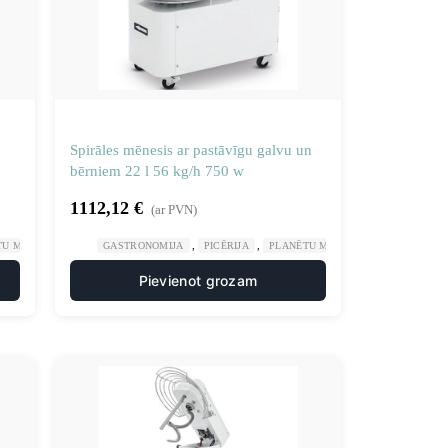
Spirāles mēnesis ar pastāvīgu galvu un
bērniem 22 l 56 kg/h 750 w
1112,12
€
(ar PVN)
,
,
U MĪKLAS MAISĪTĀJI
GASTRONOMIJA
PICĒRIJA
PLANĒTU MĪKLAS MAISĪTĀJI
Pievienot grozam