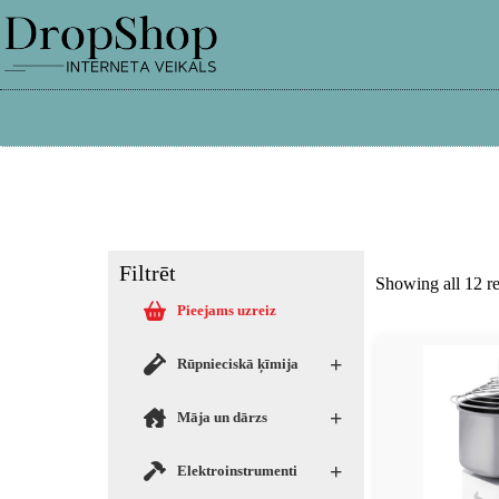
info@dropshop.lv
26661515
Filtrēt
Showing all 12 re
Pieejams uzreiz
+
Rūpnieciskā ķīmija
+
Māja un dārzs
+
Elektroinstrumenti