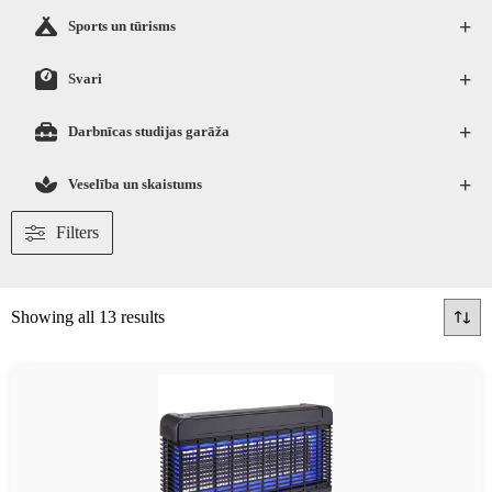
+
Sports un tūrisms
+
Svari
+
Darbnīcas studijas garāža
+
Veselība un skaistums
Filters
Showing all 13 results