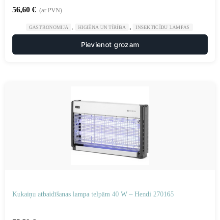
56,60
€
(ar PVN)
,
,
GASTRONOMIJA
HIGIĒNA UN TĪRĪBA
INSEKTICĪDU LAMPAS
Pievienot grozam
Kukaiņu atbaidīšanas lampa telpām 40 W – Hendi 270165