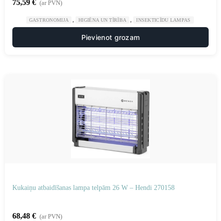
75,59
€
(ar PVN)
,
,
GASTRONOMIJA
HIGIĒNA UN TĪRĪBA
INSEKTICĪDU LAMPAS
Pievienot grozam
Kukaiņu atbaidīšanas lampa telpām 26 W – Hendi 270158
68,48
€
(ar PVN)