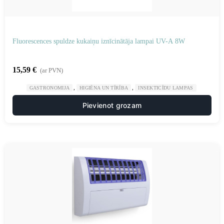
Fluorescences spuldze kukaiņu iznīcinātāja lampai UV-A 8W
15,59
€
(ar PVN)
,
,
GASTRONOMIJA
HIGIĒNA UN TĪRĪBA
INSEKTICĪDU LAMPAS
Pievienot grozam