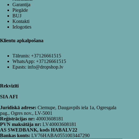
Garantija
Piegāde
BUJ
Kontakti
Ielogoties
Klientu apkalpošana
Tālrunis:
+37126661515
WhatsApp:
+37126661515
Epasts:
info@dropshop.lv
Rekvizīti
SIA AFI
Juridiskā adrese:
Ciemupe, Daugavpils iela 1a, Ogresgala
pag., Ogres nov., LV-5001
Reģistrācijas nr:
40003608181
PVN maksātāja nr:
LV40003608181
AS SWEDBANK, kods HABALV22
Bankas konts:
LV76HABA0551003447290