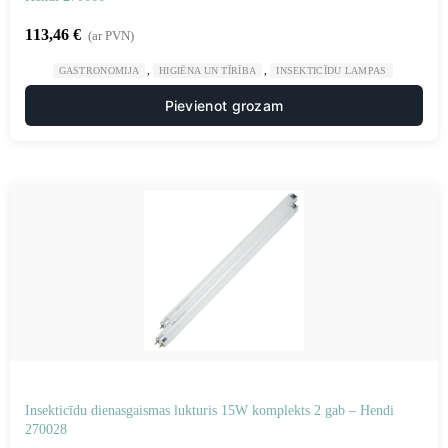
113,46
€
(ar PVN)
,
,
GASTRONOMIJA
HIGIĒNA UN TĪRĪBA
INSEKTICĪDU LAMPAS
Pievienot grozam
Insekticīdu dienasgaismas lukturis 15W komplekts 2 gab – Hendi
270028