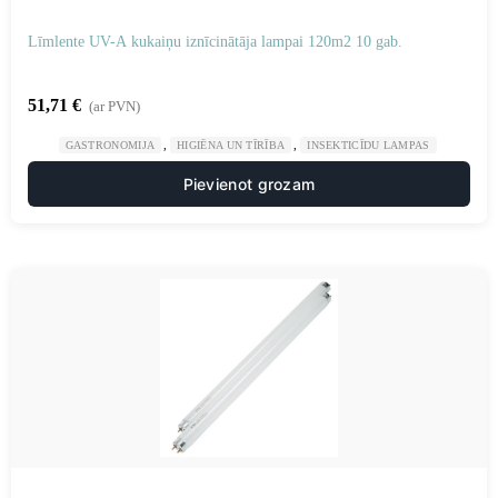
Līmlente UV-A kukaiņu iznīcinātāja lampai 120m2 10 gab.
51,71
€
(ar PVN)
,
,
GASTRONOMIJA
HIGIĒNA UN TĪRĪBA
INSEKTICĪDU LAMPAS
Pievienot grozam