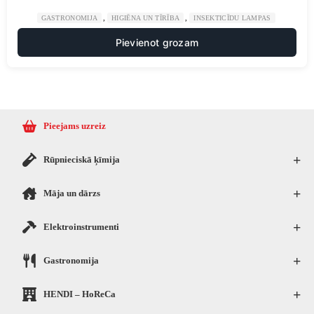
,
,
GASTRONOMIJA
HIGIĒNA UN TĪRĪBA
INSEKTICĪDU LAMPAS
Pievienot grozam
Pieejams uzreiz
+
Rūpnieciskā ķīmija
+
Māja un dārzs
+
Elektroinstrumenti
+
Gastronomija
+
HENDI – HoReCa