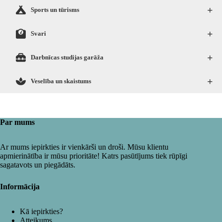
+
Sports un tūrisms
+
Svari
+
Darbnīcas studijas garāža
+
Veselība un skaistums
Par mums
Ar mums iepirkties ir vienkārši un droši. Mūsu klientu
apmierinātība ir mūsu prioritāte! Katrs pasūtījums tiek rūpīgi
sagatavots un piegādāts.
Informācija
Kā iepirkties?
Atteikums