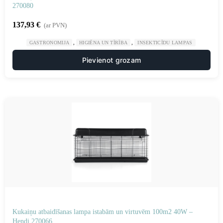
270080
137,93
€
(ar PVN)
,
,
GASTRONOMIJA
HIGIĒNA UN TĪRĪBA
INSEKTICĪDU LAMPAS
Pievienot grozam
Kukaiņu atbaidīšanas lampa istabām un virtuvēm 100m2 40W –
Hendi 270066