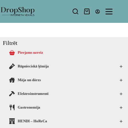
Filtrēt
Pieejams uzreiz
+
Rūpnieciskā ķīmija
+
Māja un dārzs
+
Elektroinstrumenti
+
Gastronomija
+
HENDI – HoReCa