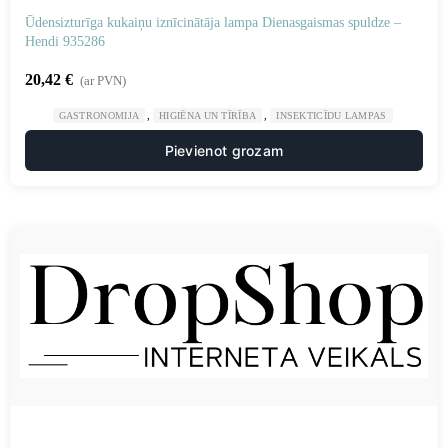
Ūdensizturīga kukaiņu iznīcinātāja lampa Dienasgaismas spuldze –
Hendi 935286
20,42
€
(ar PVN)
,
,
GASTRONOMIJA
HIGIĒNA UN TĪRĪBA
INSEKTICĪDU LAMPAS
Pievienot grozam