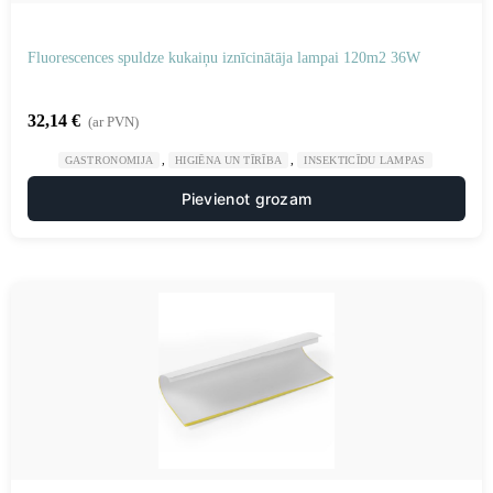
Fluorescences spuldze kukaiņu iznīcinātāja lampai 120m2 36W
32,14
€
(ar PVN)
,
,
GASTRONOMIJA
HIGIĒNA UN TĪRĪBA
INSEKTICĪDU LAMPAS
Pievienot grozam