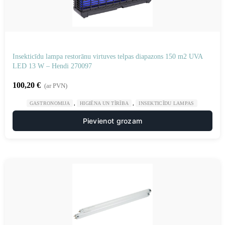
Insekticīdu lampa restorānu virtuves telpas diapazons 150 m2 UVA
LED 13 W – Hendi 270097
100,20
€
(ar PVN)
,
,
GASTRONOMIJA
HIGIĒNA UN TĪRĪBA
INSEKTICĪDU LAMPAS
Pievienot grozam