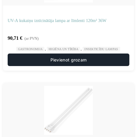
UV-A kukaiņu iznīcinātāja lampa ar līmlenti 120m² 36W
90,71
€
(ar PVN)
,
,
GASTRONOMIJA
HIGIĒNA UN TĪRĪBA
INSEKTICĪDU LAMPAS
Pievienot grozam