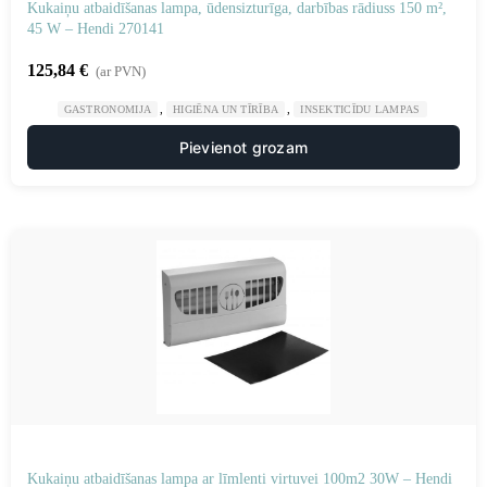
Kukaiņu atbaidīšanas lampa, ūdensizturīga, darbības rādiuss 150 m²,
45 W – Hendi 270141
125,84
€
(ar PVN)
,
,
GASTRONOMIJA
HIGIĒNA UN TĪRĪBA
INSEKTICĪDU LAMPAS
Pievienot grozam
Kukaiņu atbaidīšanas lampa ar līmlenti virtuvei 100m2 30W – Hendi