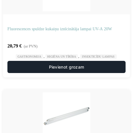
Fluorescences spuldze kukaiņu iznīcinātāja lampai UV-A 20W
20,79
€
(ar PVN)
,
,
GASTRONOMIJA
HIGIĒNA UN TĪRĪBA
INSEKTICĪDU LAMPAS
Pievienot grozam