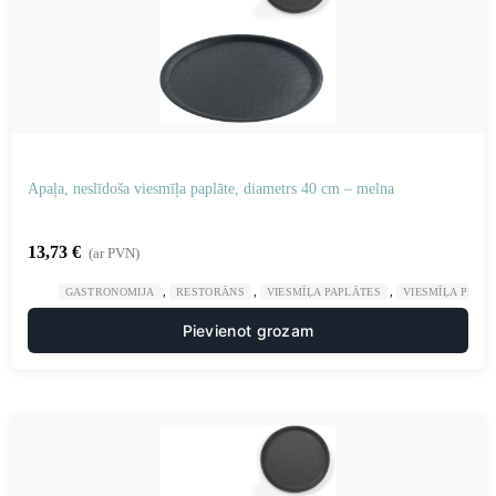
Apaļa, neslīdoša viesmīļa paplāte, diametrs 40 cm – melna
13,73
€
(ar PVN)
,
,
,
GASTRONOMIJA
RESTORĀNS
VIESMĪĻA PAPLĀTES
VIESMĪĻA PIED
Pievienot grozam