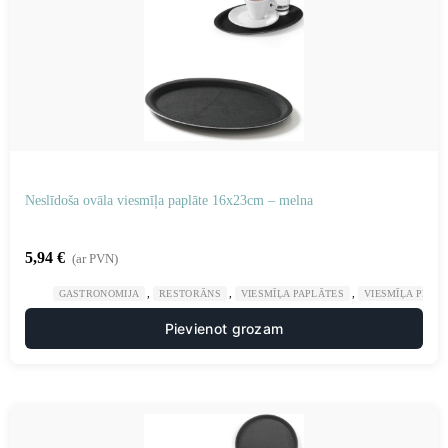
Neslīdoša ovāla viesmīļa paplāte 16x23cm – melna
5,94
€
(ar PVN)
,
,
,
GASTRONOMIJA
RESTORĀNS
VIESMĪĻA PAPLĀTES
VIESMĪĻA PIED
Pievienot grozam