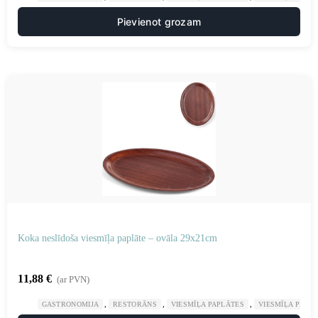
Pievienot grozam
Koka neslīdoša viesmīļa paplāte – ovāla 29x21cm
11,88
€
(ar PVN)
,
,
,
GASTRONOMIJA
RESTORĀNS
VIESMĪĻA PAPLĀTES
VIESMĪĻA PIED