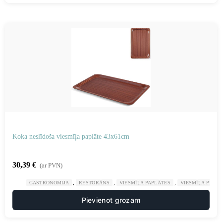
Koka neslīdoša viesmīļa paplāte 43x61cm
30,39
€
(ar PVN)
,
,
,
GASTRONOMIJA
RESTORĀNS
VIESMĪĻA PAPLĀTES
VIESMĪĻA PIED
Pievienot grozam