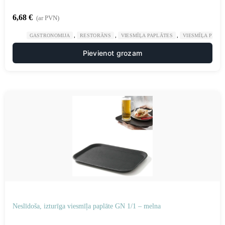
6,68
€
(ar PVN)
,
,
,
GASTRONOMIJA
RESTORĀNS
VIESMĪĻA PAPLĀTES
VIESMĪĻA PIED
Pievienot grozam
Neslīdoša, izturīga viesmīļa paplāte GN 1/1 – melna