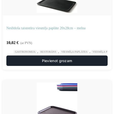
Neslīdoša taisnstūra viesmīļa paplāte 20x28cm – melna
10,02
€
(ar PVN)
,
,
,
GASTRONOMIJA
RESTORĀNS
VIESMĪĻA PAPLĀTES
VIESMĪĻA PIED
Pievienot grozam