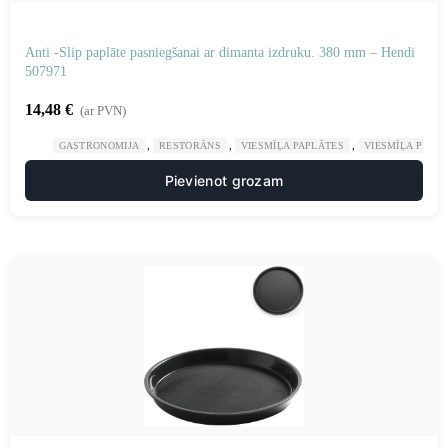
Anti -Slip paplāte pasniegšanai ar dimanta izdruku. 380 mm – Hendi
507971
14,48
€
(ar PVN)
,
,
,
GASTRONOMIJA
RESTORĀNS
VIESMĪĻA PAPLĀTES
VIESMĪĻA PIED
Pievienot grozam