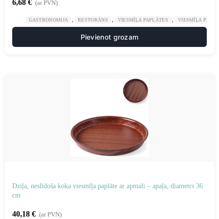
6,68
€
(ar PVN)
,
,
,
GASTRONOMIJA
RESTORĀNS
VIESMĪĻA PAPLĀTES
VIESMĪĻA PIED
Pievienot grozam
Dziļa, neslīdoša koka viesmīļa paplāte ar apmali – apaļa, diametrs 36
cm
40,18
€
(ar PVN)