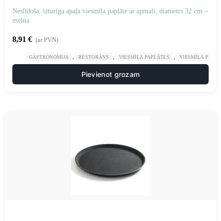
Neslīdoša, izturīga apaļa viesmīļa paplāte ar apmali, diametrs 32 cm –
melna
8,91
€
(ar PVN)
,
,
,
GASTRONOMIJA
RESTORĀNS
VIESMĪĻA PAPLĀTES
VIESMĪĻA PIED
Pievienot grozam