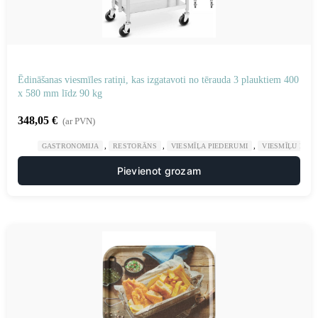
Ēdināšanas viesmīles ratiņi, kas izgatavoti no tērauda 3 plauktiem 400
x 580 mm līdz 90 kg
348,05
€
(ar PVN)
,
,
,
GASTRONOMIJA
RESTORĀNS
VIESMĪĻA PIEDERUMI
VIESMĪĻU RATI
Pievienot grozam