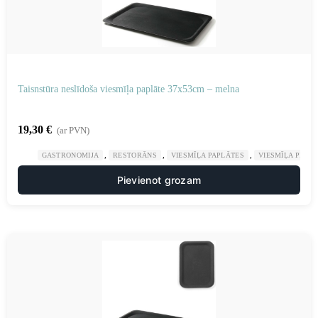
Taisnstūra neslīdoša viesmīļa paplāte 37x53cm – melna
19,30
€
(ar PVN)
,
,
,
GASTRONOMIJA
RESTORĀNS
VIESMĪĻA PAPLĀTES
VIESMĪĻA PIED
Pievienot grozam