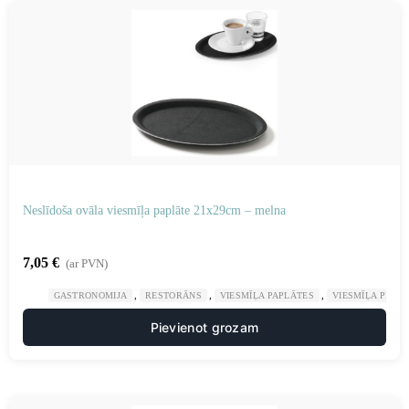
Neslīdoša ovāla viesmīļa paplāte 21x29cm – melna
7,05
€
(ar PVN)
,
,
,
GASTRONOMIJA
RESTORĀNS
VIESMĪĻA PAPLĀTES
VIESMĪĻA PIED
Pievienot grozam