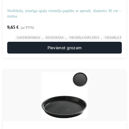
Neslīdoša, izturīga apaļa viesmīļa paplāte ar apmali, diametrs 36 cm –
melna
9,65
€
(ar PVN)
,
,
,
GASTRONOMIJA
RESTORĀNS
VIESMĪĻA PAPLĀTES
VIESMĪĻA PIED
Pievienot grozam