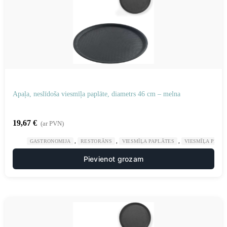
Apaļa, neslīdoša viesmīļa paplāte, diametrs 46 cm – melna
19,67
€
(ar PVN)
,
,
,
GASTRONOMIJA
RESTORĀNS
VIESMĪĻA PAPLĀTES
VIESMĪĻA PIED
Pievienot grozam