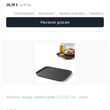
10,39
€
(ar PVN)
,
,
,
GASTRONOMIJA
RESTORĀNS
VIESMĪĻA PAPLĀTES
VIESMĪĻA PIED
Pievienot grozam
Neslīdoša, izturīga viesmīļa paplāte 25,5×35,5 cm – melna