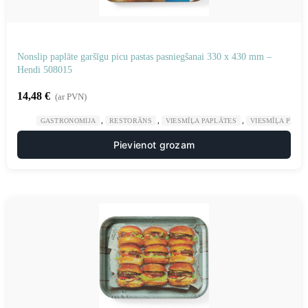
Nonslip paplāte garšīgu picu pastas pasniegšanai 330 x 430 mm –
Hendi 508015
14,48
€
(ar PVN)
,
,
,
GASTRONOMIJA
RESTORĀNS
VIESMĪĻA PAPLĀTES
VIESMĪĻA PIED
Pievienot grozam