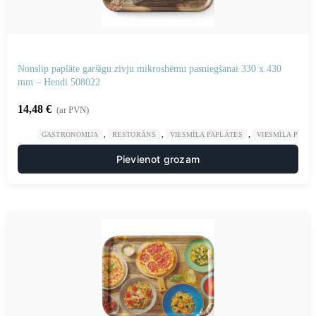
Nonslip paplāte garšīgu zivju mikroshēmu pasniegšanai 330 x 430
mm – Hendi 508022
14,48
€
(ar PVN)
,
,
,
GASTRONOMIJA
RESTORĀNS
VIESMĪĻA PAPLĀTES
VIESMĪĻA PIED
Pievienot grozam