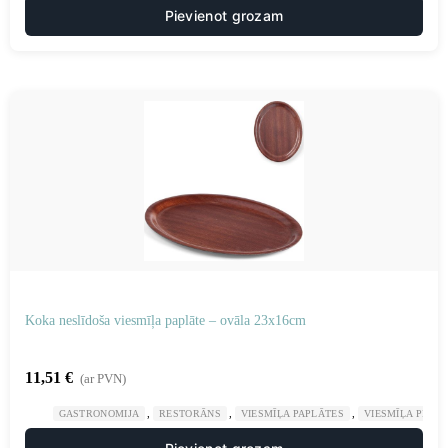
Pievienot grozam
Koka neslīdoša viesmīļa paplāte – ovāla 23x16cm
11,51
€
(ar PVN)
,
,
,
GASTRONOMIJA
RESTORĀNS
VIESMĪĻA PAPLĀTES
VIESMĪĻA PIED