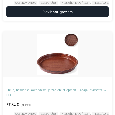
,
,
,
GASTRONOMIJA
RESTORĀNS
VIESMĪĻA PAPLĀTES
VIESMĪĻA PIED
Pievienot grozam
Dziļa, neslīdoša koka viesmīļa paplāte ar apmali – apaļa, diametrs 32
cm
27,84
€
(ar PVN)
,
,
,
GASTRONOMIJA
RESTORĀNS
VIESMĪĻA PAPLĀTES
VIESMĪĻA PIED