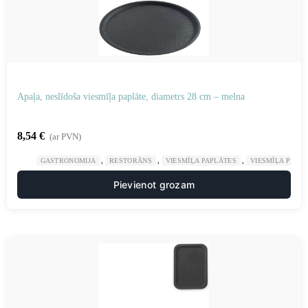
Apaļa, neslīdoša viesmīļa paplāte, diametrs 28 cm – melna
8,54
€
(ar PVN)
,
,
,
GASTRONOMIJA
RESTORĀNS
VIESMĪĻA PAPLĀTES
VIESMĪĻA PIED
Pievienot grozam