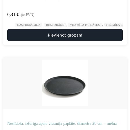
6,31
€
(ar PVN)
,
,
,
GASTRONOMIJA
RESTORĀNS
VIESMĪĻA PAPLĀTES
VIESMĪĻA PIED
Pievienot grozam
Neslīdoša, izturīga apaļa viesmīļa paplāte, diametrs 28 cm – melna