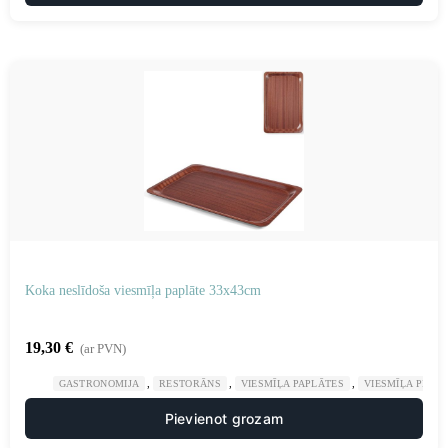
Koka neslīdoša viesmīļa paplāte 33x43cm
19,30
€
(ar PVN)
,
,
,
GASTRONOMIJA
RESTORĀNS
VIESMĪĻA PAPLĀTES
VIESMĪĻA PIED
Pievienot grozam