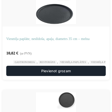
Viesmīļa paplāte, neslīdoša, apaļa, diametrs 35 cm – melna
10,02
€
(ar PVN)
,
,
,
GASTRONOMIJA
RESTORĀNS
VIESMĪĻA PAPLĀTES
VIESMĪĻA PIED
Pievienot grozam