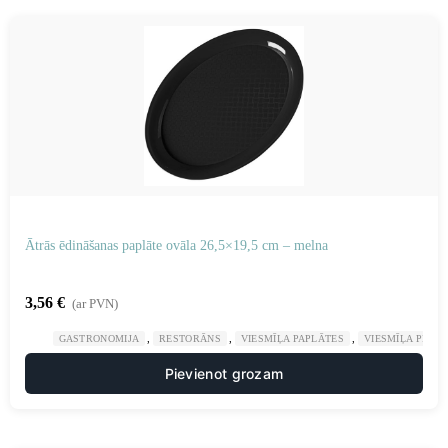
Ātrās ēdināšanas paplāte ovāla 26,5×19,5 cm – melna
3,56
€
(ar PVN)
,
,
,
GASTRONOMIJA
RESTORĀNS
VIESMĪĻA PAPLĀTES
VIESMĪĻA PIED
Pievienot grozam