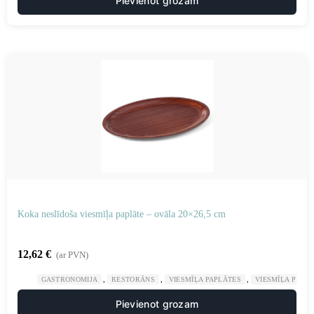
Pievienot grozam
Koka neslīdoša viesmīļa paplāte – ovāla 20×26,5 cm
12,62
€
(ar PVN)
,
,
,
GASTRONOMIJA
RESTORĀNS
VIESMĪĻA PAPLĀTES
VIESMĪĻA PIED
Pievienot grozam