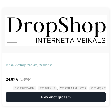
Koka viesmīļa paplāte, neslīdoša
24,87
€
(ar PVN)
,
,
,
GASTRONOMIJA
RESTORĀNS
VIESMĪĻA PAPLĀTES
VIESMĪĻA PIED
Pievienot grozam