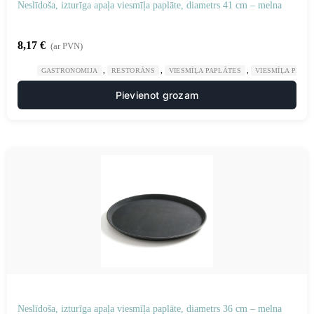
Neslīdoša, izturīga apaļa viesmīļa paplāte, diametrs 41 cm – melna
8,17
€
(ar PVN)
,
,
,
GASTRONOMIJA
RESTORĀNS
VIESMĪĻA PAPLĀTES
VIESMĪĻA PIED
Pievienot grozam
Neslīdoša, izturīga apaļa viesmīļa paplāte, diametrs 36 cm – melna