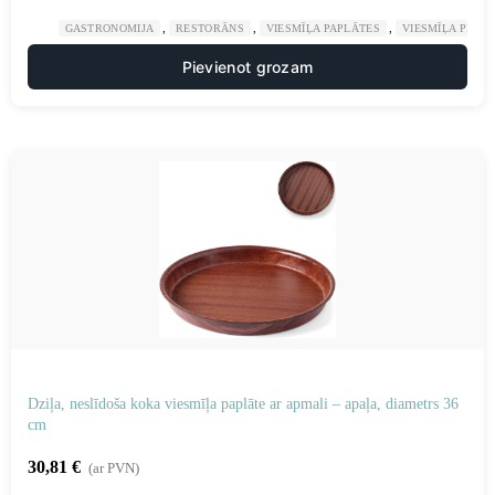
,
,
,
GASTRONOMIJA
RESTORĀNS
VIESMĪĻA PAPLĀTES
VIESMĪĻA PIED
Pievienot grozam
Dziļa, neslīdoša koka viesmīļa paplāte ar apmali – apaļa, diametrs 36
cm
30,81
€
(ar PVN)