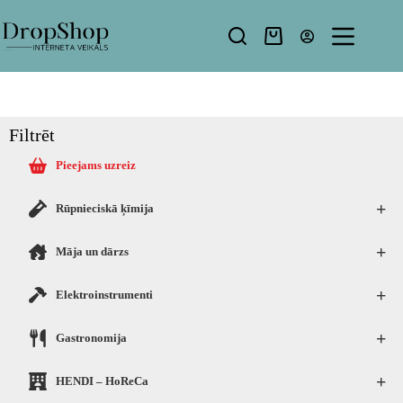
Filtrēt
Pieejams uzreiz
+
Rūpnieciskā ķīmija
+
Māja un dārzs
+
Elektroinstrumenti
+
Gastronomija
+
HENDI – HoReCa