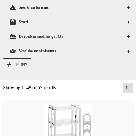
+
Sports un tūrisms
+
Svari
+
Darbnīcas studijas garāža
+
Veselība un skaistums
Filters
Showing 1–48 of 53 results