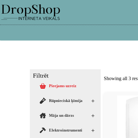
info@dropshop.lv
26661515
Filtrēt
Showing all 3 res
Pieejams uzreiz
+
Rūpnieciskā ķīmija
+
Māja un dārzs
+
Elektroinstrumenti