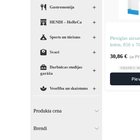
+
Gastronomija
+
HENDI – HoReCa
+
Sports un tūrisms
Plexiglas aizsar
letēm, 850 x 
+
Svari
30,86
€
(ar P
Darbnīcas studijas
VIESNĪCU N
+
garāža
Pie
+
Veselība un skaistums
Produkta cena
Brendi