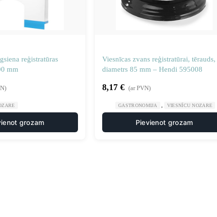
gsiena reģistratūras
Viesnīcas zvans reģistratūrai, tērauds,
700 mm
diametrs 85 mm – Hendi 595008
8,17
€
VN)
(ar PVN)
,
OZARE
GASTRONOMIJA
VIESNĪCU NOZARE
vienot grozam
Pievienot grozam