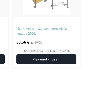
Netīra veļas mazgātava nerūsējošā
tērauda 250L
85,56
€
(ar PVN)
,
GASTRONOMIJA
VIESNĪCU NOZARE
Pievienot grozam