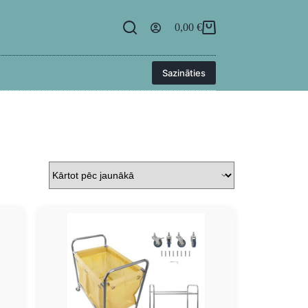
egāde
BUJ
Kontakti
Ielogoties
0,00
€
Sazināties