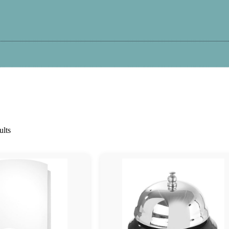
Kā iepirkties?
Atteikums
Garantija
Pi
ults