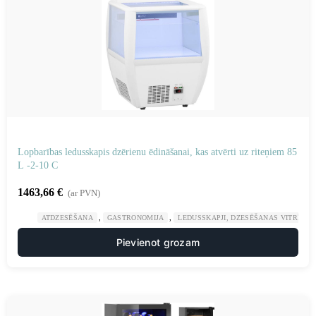
Lopbarības ledusskapis dzērienu ēdināšanai, kas atvērti uz riteņiem 85
L -2-10 C
1463,66
€
(ar PVN)
,
,
ATDZESĒŠANA
GASTRONOMIJA
LEDUSSKAPJI, DZESĒŠANAS VITRĪNAS
Pievienot grozam