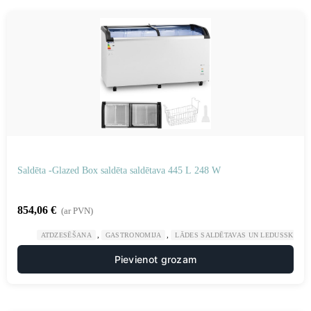
Saldēta -Glazed Box saldēta saldētava 445 L 248 W
854,06
€
(ar PVN)
,
,
ATDZESĒŠANA
GASTRONOMIJA
LĀDES SALDĒTAVAS UN LEDUSSKAPJI
Pievienot grozam