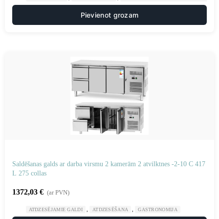
Pievienot grozam
Saldēšanas galds ar darba virsmu 2 kamerām 2 atvilktnes -2-10 C 417
L 275 collas
1372,03
€
(ar PVN)
,
,
ATDZESĒJAMIE GALDI
ATDZESĒŠANA
GASTRONOMIJA