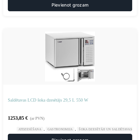
Pievienot grozam
Saldētavas LCD šoka dzesētājs 29,5 L 550 W
1253,85
€
(ar PVN)
,
,
ATDZESĒŠANA
GASTRONOMIJA
ŠOKA DZESĒTĀJI UN SALDĒTAVAS