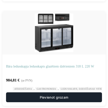
Bāra ledusskapja ledusskapis glazētiem dzērieniem 318 L 220 W
984,81
€
(ar PVN)
,
,
ATDZESĒŠANA
GASTRONOMIJA
LEDUSSKAPJI, DZESĒŠANAS VITRĪNAS
Pievienot grozam