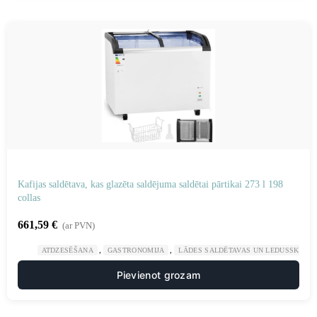
Kafijas saldētava, kas glazēta saldējuma saldētai pārtikai 273 l 198
collas
661,59
€
(ar PVN)
,
,
ATDZESĒŠANA
GASTRONOMIJA
LĀDES SALDĒTAVAS UN LEDUSSKAPJI
Pievienot grozam