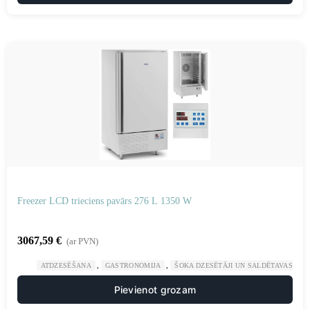
Freezer LCD trieciens pavārs 276 L 1350 W
3067,59
€
(ar PVN)
,
,
ATDZESĒŠANA
GASTRONOMIJA
ŠOKA DZESĒTĀJI UN SALDĒTAVAS
Pievienot grozam