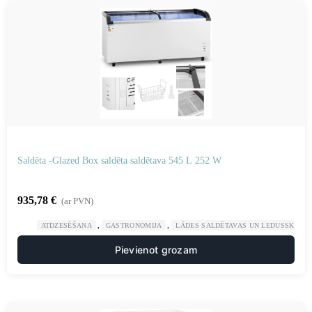
Saldēta -Glazed Box saldēta saldētava 545 L 252 W
935,78
€
(ar PVN)
,
,
ATDZESĒŠANA
GASTRONOMIJA
LĀDES SALDĒTAVAS UN LEDUSSKAPJI
Pievienot grozam