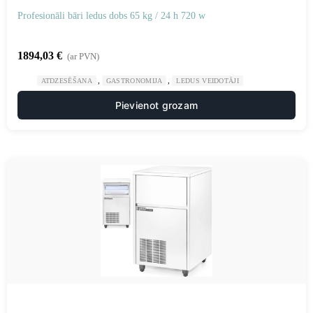
Profesionāli bāri ledus dobs 65 kg / 24 h 720 w
1894,03
€
(ar PVN)
,
,
ATDZESĒŠANA
GASTRONOMIJA
LEDUS VEIDOTĀJI
Pievienot grozam