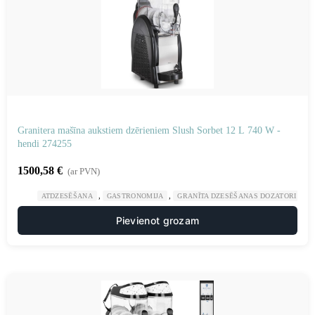
Granitera mašīna aukstiem dzērieniem Slush Sorbet 12 L 740 W -
hendi 274255
1500,58
€
(ar PVN)
,
,
ATDZESĒŠANA
GASTRONOMIJA
GRANĪTA DZESĒŠANAS DOZATORI
Pievienot grozam