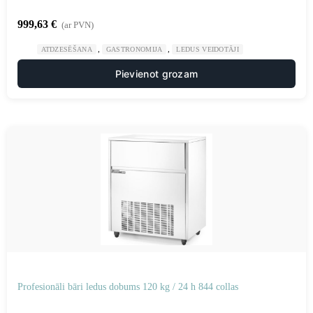
999,63
€
(ar PVN)
,
,
ATDZESĒŠANA
GASTRONOMIJA
LEDUS VEIDOTĀJI
Pievienot grozam
Profesionāli bāri ledus dobums 120 kg / 24 h 844 collas