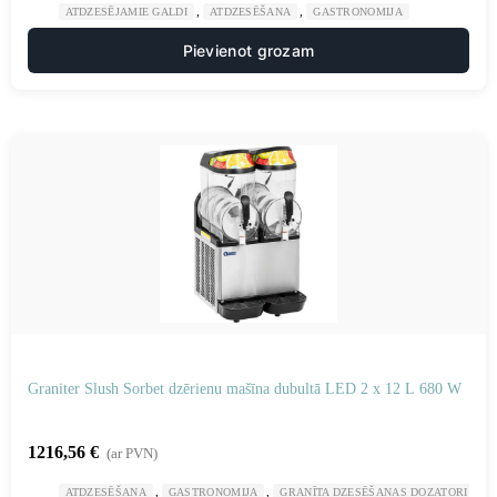
,
,
ATDZESĒJAMIE GALDI
ATDZESĒŠANA
GASTRONOMIJA
Pievienot grozam
Graniter Slush Sorbet dzērienu mašīna dubultā LED 2 x 12 L 680 W
1216,56
€
(ar PVN)
,
,
ATDZESĒŠANA
GASTRONOMIJA
GRANĪTA DZESĒŠANAS DOZATORI