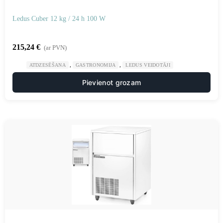
Ledus Cuber 12 kg / 24 h 100 W
215,24
€
(ar PVN)
,
,
ATDZESĒŠANA
GASTRONOMIJA
LEDUS VEIDOTĀJI
Pievienot grozam