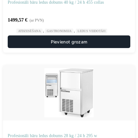
Profesionāli bāru ledus dobums 40 kg / 24 h 455 collas
1499,57
€
(ar PVN)
,
,
ATDZESĒŠANA
GASTRONOMIJA
LEDUS VEIDOTĀJI
Pievienot grozam
Profesionāli bāru ledus dobums 28 kg / 24 h 295 w