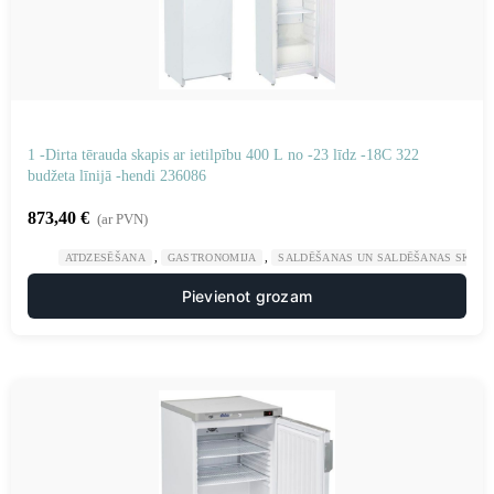
1 -Dirta tērauda skapis ar ietilpību 400 L no -23 līdz -18C 322
budžeta līnijā -hendi 236086
873,40
€
(ar PVN)
,
,
ATDZESĒŠANA
GASTRONOMIJA
SALDĒŠANAS UN SALDĒŠANAS SKAPJI
Pievienot grozam