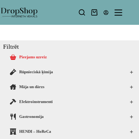
Filtrēt
Pieejams uzreiz
+
Rūpnieciskā ķīmija
+
Māja un dārzs
+
Elektroinstrumenti
+
Gastronomija
+
HENDI – HoReCa