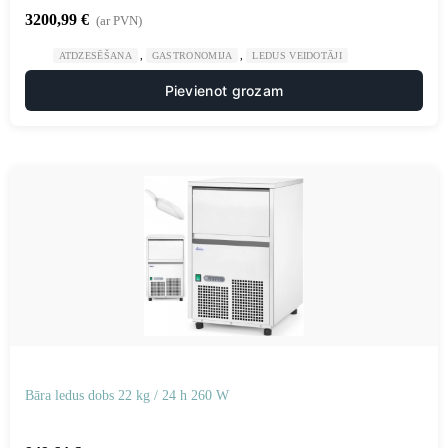
3200,99
€
(ar PVN)
,
,
ATDZESĒŠANA
GASTRONOMIJA
LEDUS VEIDOTĀJI
Pievienot grozam
Bāra ledus dobs 22 kg / 24 h 260 W