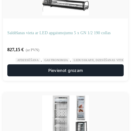
Saldēšanas vieta ar LED apgaismojumu 5 x GN 1/2 190 collas
827,15
€
(ar PVN)
,
,
ATDZESĒŠANA
GASTRONOMIJA
LEDUSSKAPJI, DZESĒŠANAS VITRĪNAS
Pievienot grozam