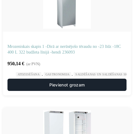
Mrozeniskais skapis 1 -Dirā ar nerūsējošo tēraudu no -23 līdz -18C
400 L 322 budžeta līnijā -hendi 236093
950,14
€
(ar PVN)
,
,
ATDZESĒŠANA
GASTRONOMIJA
SALDĒŠANAS UN SALDĒŠANAS SKAPJI
Pievienot grozam