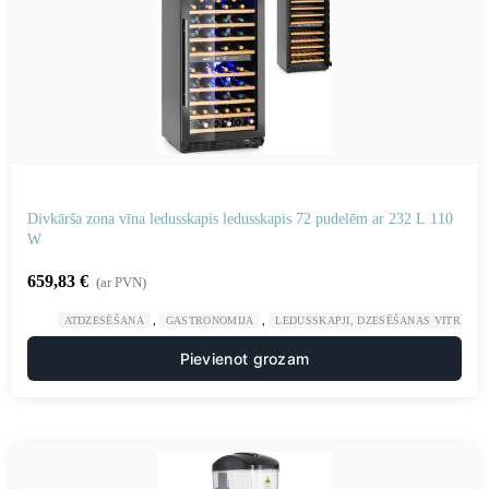
Divkārša zona vīna ledusskapis ledusskapis 72 pudelēm ar 232 L 110
W
659,83
€
(ar PVN)
,
,
ATDZESĒŠANA
GASTRONOMIJA
LEDUSSKAPJI, DZESĒŠANAS VITRĪNAS
Pievienot grozam