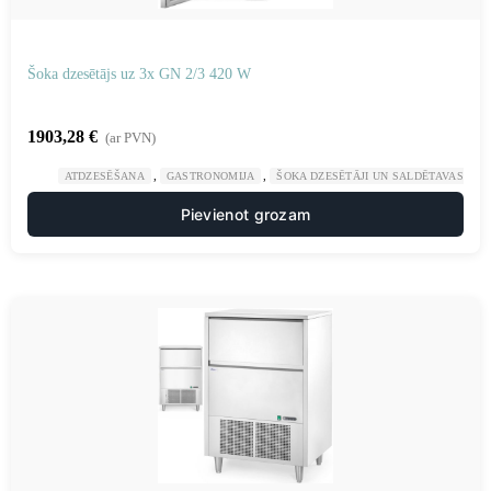
Šoka dzesētājs uz 3x GN 2/3 420 W
1903,28
€
(ar PVN)
,
,
ATDZESĒŠANA
GASTRONOMIJA
ŠOKA DZESĒTĀJI UN SALDĒTAVAS
Pievienot grozam