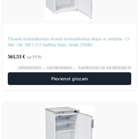
Tērauda kriminālistikas tērauda kriminālistikas skapis ar ietilpību -23
līdz -18c 200 l 111 budžeta līnijā -hendi 236062
561,53
€
(ar PVN)
,
,
ATDZESĒŠANA
GASTRONOMIJA
SALDĒŠANAS UN SALDĒŠANAS SKAPJI
Pievienot grozam