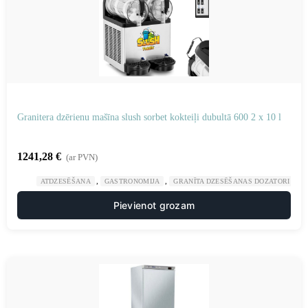
Granitera dzērienu mašīna slush sorbet kokteiļi dubultā 600 2 x 10 l
1241,28
€
(ar PVN)
,
,
ATDZESĒŠANA
GASTRONOMIJA
GRANĪTA DZESĒŠANAS DOZATORI
Pievienot grozam