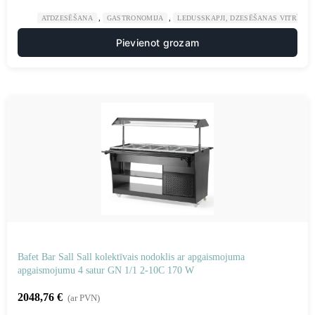
,
,
ATDZESĒŠANA
GASTRONOMIJA
LEDUSSKAPJI, DZESĒŠANAS VITRĪNAS
Pievienot grozam
Bafet Bar Sall Sall kolektīvais nodoklis ar apgaismojuma
apgaismojumu 4 satur GN 1/1 2-10C 170 W
2048,76
€
(ar PVN)