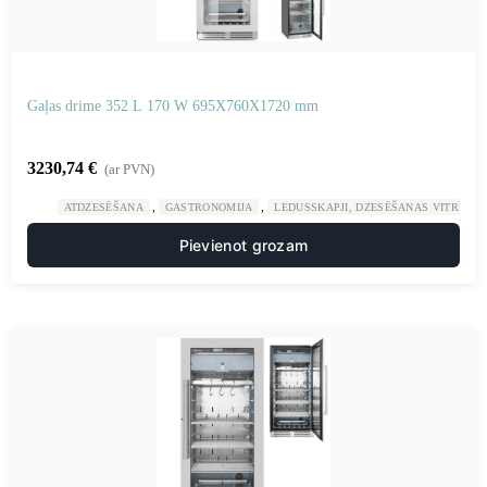
Gaļas drime 352 L 170 W 695X760X1720 mm
3230,74
€
(ar PVN)
,
,
ATDZESĒŠANA
GASTRONOMIJA
LEDUSSKAPJI, DZESĒŠANAS VITRĪNAS
Pievienot grozam