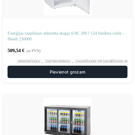
Enerģijas taupīšanas atdzesēta skapja 0-8C 200 l 124 budžeta rindā –
Hendi 236000
509,54
€
(ar PVN)
,
,
ATDZESĒŠANA
GASTRONOMIJA
SALDĒŠANAS UN SALDĒŠANAS SKAPJI
Pievienot grozam