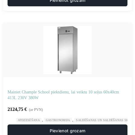
Pievienot grozam
Mainiet Chample School piektdienu, lai veiktu 10 soļus 60x40cm
413L 230V 380W
2124,75
€
(ar PVN)
,
,
ATDZESĒŠANA
GASTRONOMIJA
SALDĒŠANAS UN SALDĒŠANAS SKAPJI
Pievienot grozam