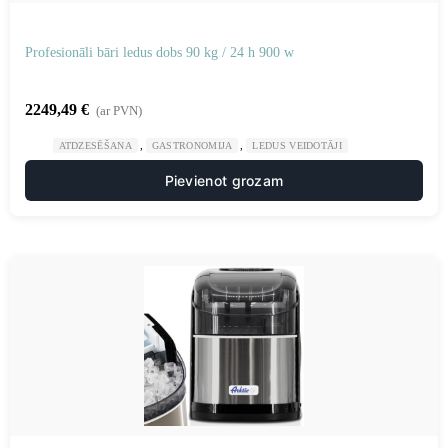
Profesionāli bāri ledus dobs 90 kg / 24 h 900 w
2249,49
€
(ar PVN)
,
,
ATDZESĒŠANA
GASTRONOMIJA
LEDUS VEIDOTĀJI
Pievienot grozam