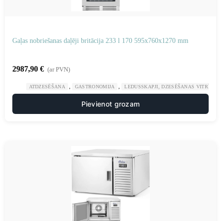
Gaļas nobriešanas daļēji britācija 233 l 170 595x760x1270 mm
2987,90
€
(ar PVN)
,
,
ATDZESĒŠANA
GASTRONOMIJA
LEDUSSKAPJI, DZESĒŠANAS VITRĪNAS
Pievienot grozam