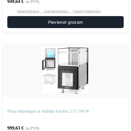
949,64
€
(ar PVN)
,
,
ATDZESĒŠANA
GASTRONOMIJA
LEDUS VEIDOTĀJI
Pievienot grozam
Piena ledusskapis ar sildītāju krūzēm 3,5 l 168 W
999,63
€
(ar PVN)