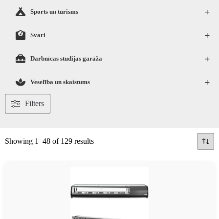
+
Sports un tūrisms
+
Svari
+
Darbnīcas studijas garāža
+
Veselība un skaistums
Filters
Showing 1–48 of 129 results