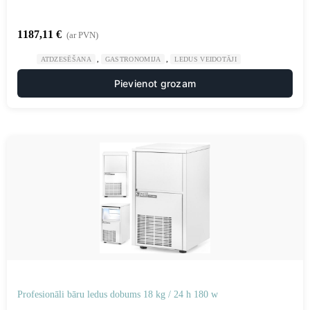
1187,11
€
(ar PVN)
,
,
ATDZESĒŠANA
GASTRONOMIJA
LEDUS VEIDOTĀJI
Pievienot grozam
Profesionāli bāru ledus dobums 18 kg / 24 h 180 w