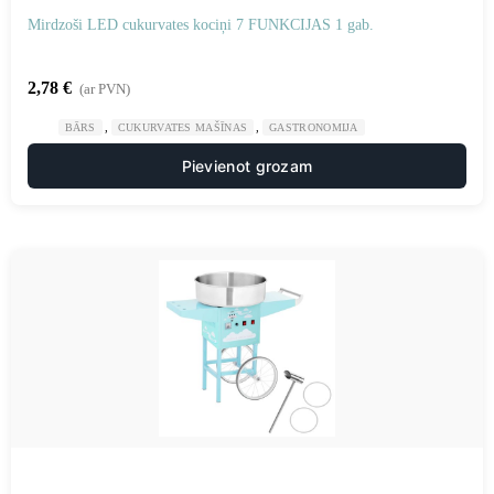
Mirdzoši LED cukurvates kociņi 7 FUNKCIJAS 1 gab.
2,78
€
(ar PVN)
,
,
BĀRS
CUKURVATES MAŠĪNAS
GASTRONOMIJA
Pievienot grozam