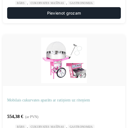
,
,
BĀRS
CUKURVATES MAŠĪNAS
GASTRONOMIJA
Pievienot grozam
Mobilais cukurvates aparāts ar ratiņiem uz riteņiem
554,38
€
(ar PVN)
,
,
BĀRS
CUKURVATES MAŠĪNAS
GASTRONOMIJA