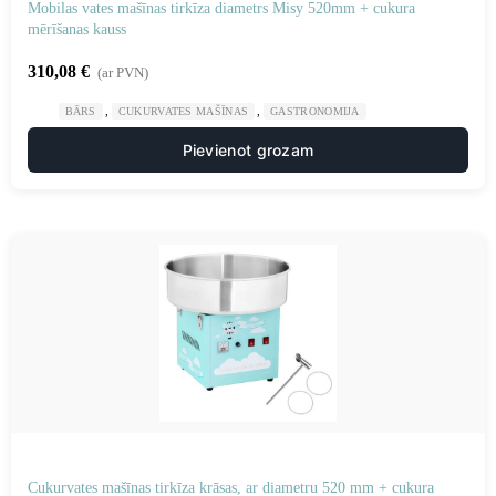
Mobilas vates mašīnas tirkīza diametrs Misy 520mm + cukura
mērīšanas kauss
310,08
€
(ar PVN)
,
,
BĀRS
CUKURVATES MAŠĪNAS
GASTRONOMIJA
Pievienot grozam
Cukurvates mašīnas tirkīza krāsas, ar diametru 520 mm + cukura