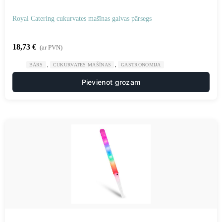
Royal Catering cukurvates mašīnas galvas pārsegs
18,73
€
(ar PVN)
,
,
BĀRS
CUKURVATES MAŠĪNAS
GASTRONOMIJA
Pievienot grozam