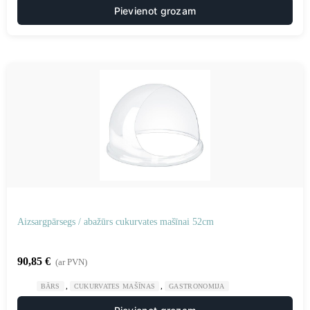
Pievienot grozam
Aizsargpārsegs / abažūrs cukurvates mašīnai 52cm
90,85
€
(ar PVN)
,
,
BĀRS
CUKURVATES MAŠĪNAS
GASTRONOMIJA