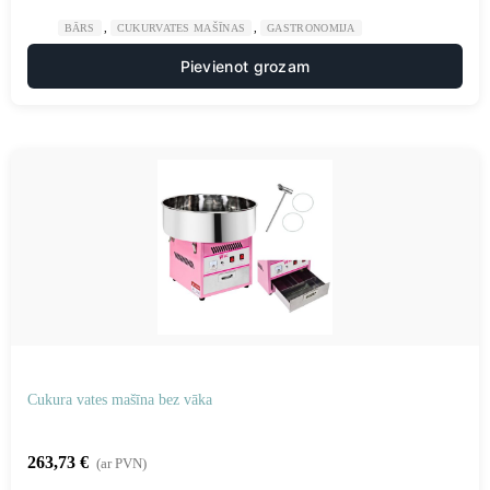
,
,
BĀRS
CUKURVATES MAŠĪNAS
GASTRONOMIJA
Pievienot grozam
Cukura vates mašīna bez vāka
263,73
€
(ar PVN)