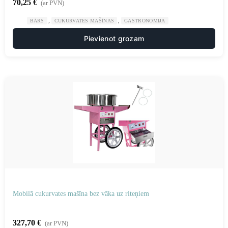
70,25
€
(ar PVN)
,
,
BĀRS
CUKURVATES MAŠĪNAS
GASTRONOMIJA
Pievienot grozam
Mobilā cukurvates mašīna bez vāka uz riteņiem
327,70
€
(ar PVN)