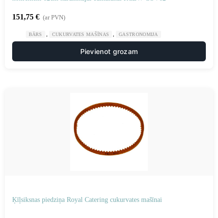
151,75
€
(ar PVN)
,
,
BĀRS
CUKURVATES MAŠĪNAS
GASTRONOMIJA
Pievienot grozam
Ķīļsiksnas piedziņa Royal Catering cukurvates mašīnai