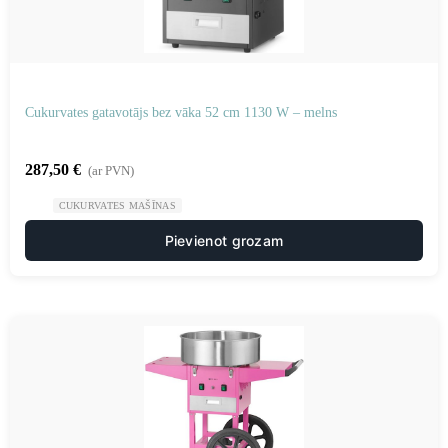
Cukurvates gatavotājs bez vāka 52 cm 1130 W – melns
287,50
€
(ar PVN)
CUKURVATES MAŠĪNAS
Pievienot grozam