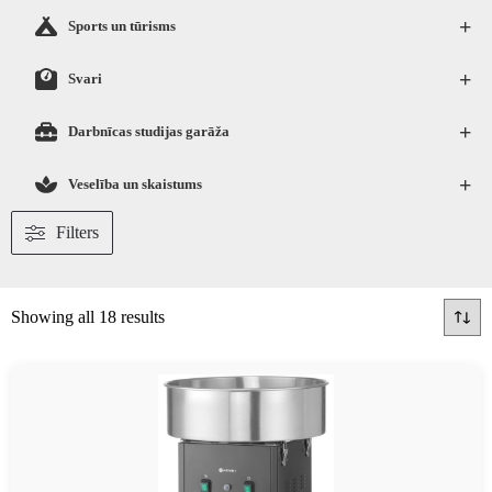
+
Sports un tūrisms
+
Svari
+
Darbnīcas studijas garāža
+
Veselība un skaistums
Filters
Showing all 18 results