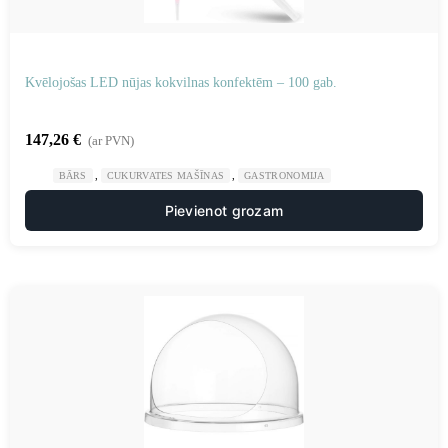
Kvēlojošas LED nūjas kokvilnas konfektēm – 100 gab.
147,26
€
(ar PVN)
,
,
BĀRS
CUKURVATES MAŠĪNAS
GASTRONOMIJA
Pievienot grozam