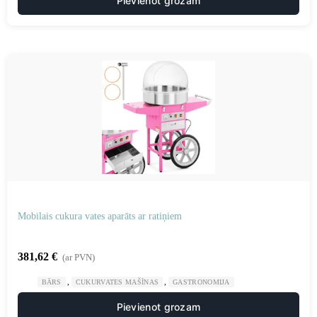
Pievienot grozam
Mobilais cukura vates aparāts ar ratiņiem
381,62
€
(ar PVN)
,
,
BĀRS
CUKURVATES MAŠĪNAS
GASTRONOMIJA
Pievienot grozam