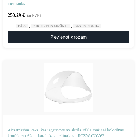
mērtrauks
250,29
€
(ar PVN)
,
,
BĀRS
CUKURVATES MAŠĪNAS
GASTRONOMIJA
Pievienot grozam
Aizsardzības vāks, kas izgatavots no akrila stikla mašīnai kokvilnas
konfektēm 62cm karaliskajai ēdināšanai RCZW-COV62