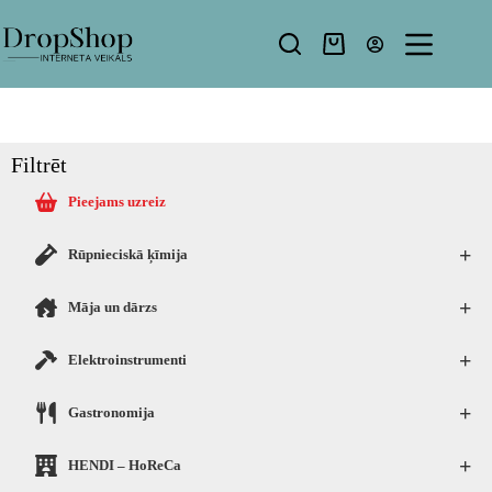
Filtrēt
Pieejams uzreiz
+
Rūpnieciskā ķīmija
+
Māja un dārzs
+
Elektroinstrumenti
+
Gastronomija
+
HENDI – HoReCa