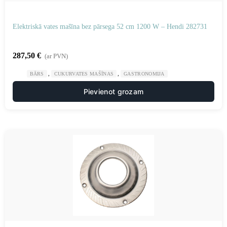
Elektriskā vates mašīna bez pārsega 52 cm 1200 W – Hendi 282731
287,50
€
(ar PVN)
,
,
BĀRS
CUKURVATES MAŠĪNAS
GASTRONOMIJA
Pievienot grozam