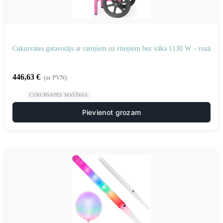
Cukurvates gatavotājs ar ratiņiem uz riteņiem bez vāka 1130 W – rozā
446,63
€
(ar PVN)
CUKURVATES MAŠĪNAS
Pievienot grozam