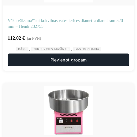
Vāka vāks mašīnai kokvilnas vates ierīces diametra diametram 520
mm – Hendi 282755
112,02
€
(ar PVN)
,
,
BĀRS
CUKURVATES MAŠĪNAS
GASTRONOMIJA
Pievienot grozam