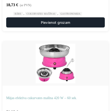
18,73
€
(ar PVN)
,
,
BĀRS
CUKURVATES MAŠĪNAS
GASTRONOMIJA
Pievienot grozam
Mājas efektīva cukurvates mašīna 420 W – 60 sek.