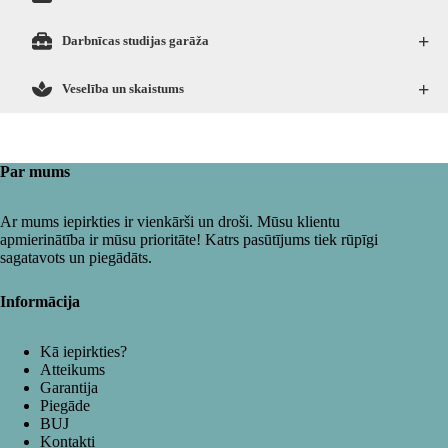
+
Darbnīcas studijas garāža
+
Veselība un skaistums
Par mums
Ar mums iepirkties ir vienkārši un droši. Mūsu klientu
apmierinātība ir mūsu prioritāte! Katrs pasūtījums tiek rūpīgi
sagatavots un piegādāts.
Informācija
Kā iepirkties?
Atteikums
Garantija
Piegāde
BUJ
Kontakti