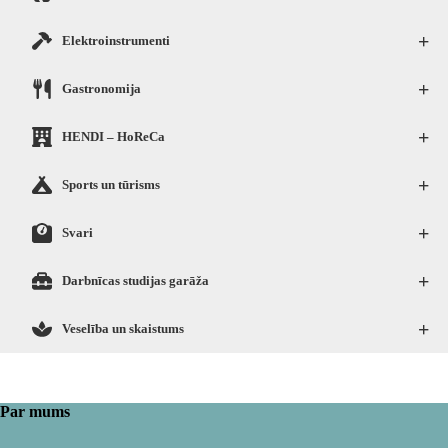
+
Elektroinstrumenti
+
Gastronomija
+
HENDI – HoReCa
+
Sports un tūrisms
+
Svari
+
Darbnīcas studijas garāža
+
Veselība un skaistums
Par mums