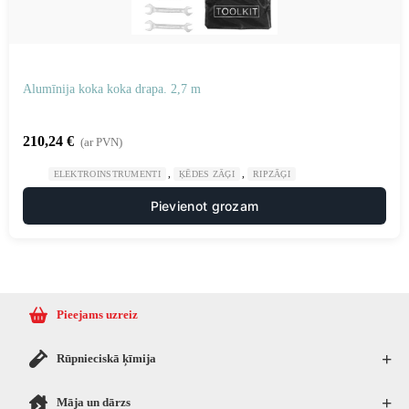
Alumīnija koka koka drapa. 2,7 m
210,24
€
(ar PVN)
,
,
ELEKTROINSTRUMENTI
ĶĒDES ZĀĢI
RIPZĀĢI
Pievienot grozam
Pieejams uzreiz
+
Rūpnieciskā ķīmija
+
Māja un dārzs