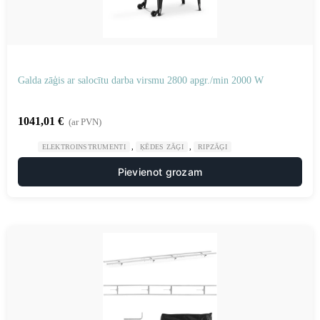
Galda zāģis ar salocītu darba virsmu 2800 apgr./min 2000 W
1041,01
€
(ar PVN)
,
,
ELEKTROINSTRUMENTI
ĶĒDES ZĀĢI
RIPZĀĢI
Pievienot grozam