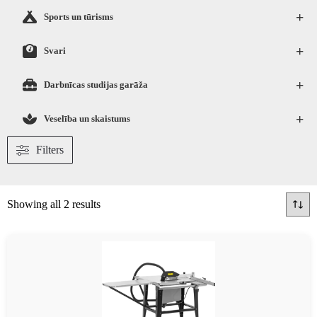
+
Sports un tūrisms
+
Svari
+
Darbnīcas studijas garāža
+
Veselība un skaistums
Filters
Showing all 2 results