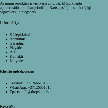
Ar mums iepirkties ir vienkārši un droši. Mūsu klientu
apmierinātība ir mūsu prioritāte! Katrs pasūtījums tiek rūpīgi
sagatavots un piegādāts.
Informācija
Kā iepirkties?
Atteikums
Garantija
Piegāde
BUJ
Kontakti
Ielogoties
Klientu apkalpošana
Tālrunis:
+37126661515
WhatsApp:
+37126661515
Epasts:
info@dropshop.lv
Rekvizīti