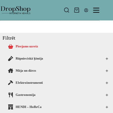
Filtrēt
Pieejams uzreiz
+
Rūpnieciskā ķīmija
+
Māja un dārzs
+
Elektroinstrumenti
+
Gastronomija
+
HENDI – HoReCa