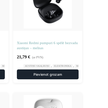
Xiaomi Redmi pumpuri 6 spēlē bezvadu
austiņas – melnas
21,79
€
(ar PVN)
,
,
,
MĀJA UN DĀRZS
AUSTIŅU SKAĻRUŅI
ELEKTRONIKA
MĀJA UN DĀRZS
Pievienot grozam