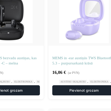
 bezvadu austiņas, kas
MEMS in -ear austiņās TWS Bluetoot
 -C – melna
5.3 – purpursarkanā krāsā
16,06
€
VN)
(ar PVN)
,
,
,
KAĻRUŅI
ELEKTRONIKA
MĀJA UN DĀRZS
AUSTIŅU SKAĻRUŅI
ELEKTRONIKA
vienot grozam
Pievienot grozam