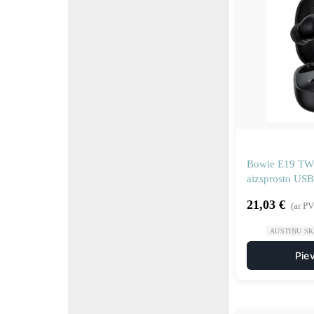
Bowie E19 TWS
aizsprosto USB
21,03
€
(ar P
AUSTIŅU S
Pie