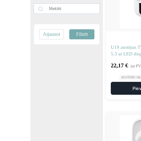
Atjaunot
Filtrēt
U19 austiņas 
5.3 ar LED disp
22,17
€
(ar P
AUSTIŅU S
Pie