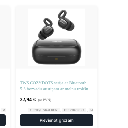
TWS COZYDOTS sērija ar Bluetooth
5.3 bezvadu austiņām ar melnu trokšņa
slāpēšanu
22,94
€
(ar PVN)
,
,
,
MĀJA UN DĀRZS
AUSTIŅU SKAĻRUŅI
ELEKTRONIKA
MĀJA UN DĀRZS
Pievienot grozam