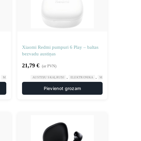
Xiaomi Redmi pumpuri 6 Play – baltas
bezvadu austiņas
21,79
€
(ar PVN)
,
,
,
MĀJA UN DĀRZS
AUSTIŅU SKAĻRUŅI
ELEKTRONIKA
MĀJA UN DĀRZS
Pievienot grozam