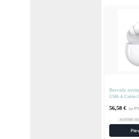
Bezvadu austiņ
USB-A Cable-
56,58
€
(ar P
AUSTIŅU S
Pie