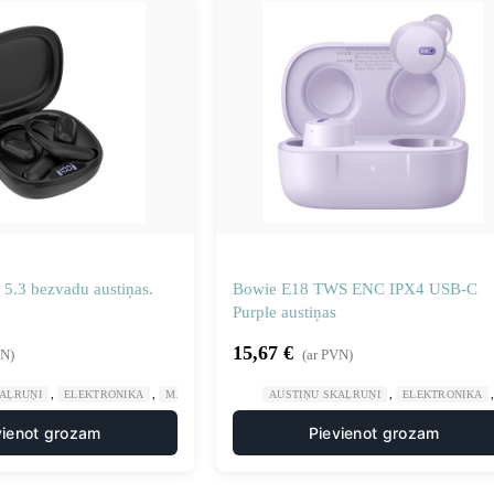
5.3 bezvadu austiņas.
Bowie E18 TWS ENC IPX4 USB-C
Purple austiņas
15,67
€
VN)
(ar PVN)
,
,
,
KAĻRUŅI
ELEKTRONIKA
MĀJA UN DĀRZS
AUSTIŅU SKAĻRUŅI
ELEKTRONIKA
vienot grozam
Pievienot grozam