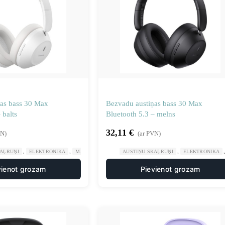
as bass 30 Max
Bezvadu austiņas bass 30 Max
 balts
Bluetooth 5.3 – melns
32,11
€
VN)
(ar PVN)
,
,
,
KAĻRUŅI
ELEKTRONIKA
MĀJA UN DĀRZS
AUSTIŅU SKAĻRUŅI
ELEKTRONIKA
vienot grozam
Pievienot grozam