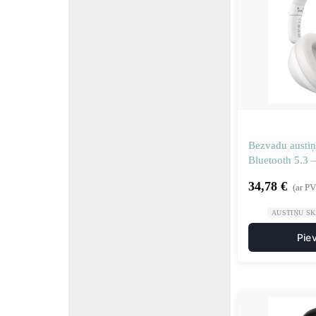
Bezvadu austiņ
Bluetooth 5.3 –
34,78
€
(ar P
AUSTIŅU S
Pie