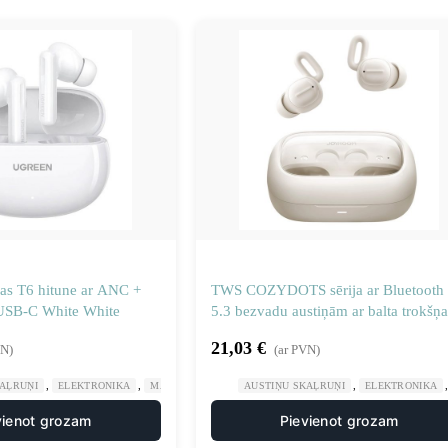
as T6 hitune ar ANC +
TWS COZYDOTS sērija ar Bluetooth
USB-C White White
5.3 bezvadu austiņām ar balta trokšņa
slāpēšanu
21,03
€
VN)
(ar PVN)
,
,
,
KAĻRUŅI
ELEKTRONIKA
MĀJA UN DĀRZS
AUSTIŅU SKAĻRUŅI
ELEKTRONIKA
vienot grozam
Pievienot grozam