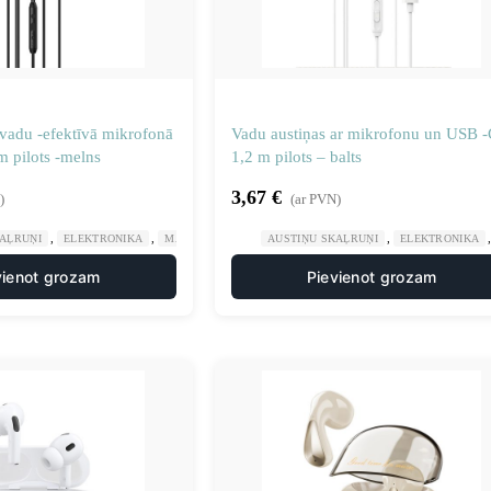
vadu -efektīvā mikrofonā
Vadu austiņas ar mikrofonu un USB -
 pilots -melns
1,2 m pilots – balts
3,67
€
)
(ar PVN)
,
,
,
KAĻRUŅI
ELEKTRONIKA
MĀJA UN DĀRZS
AUSTIŅU SKAĻRUŅI
ELEKTRONIKA
vienot grozam
Pievienot grozam