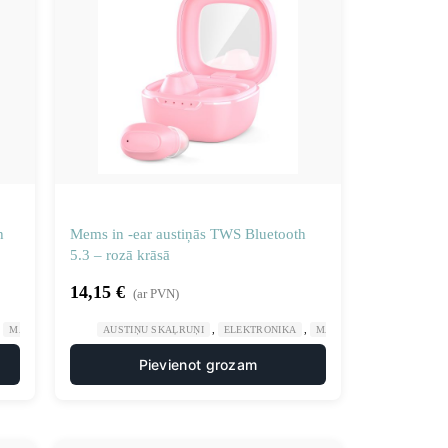
h
Mems in -ear austiņās TWS Bluetooth
5.3 – rozā krāsā
14,15
€
(ar PVN)
,
,
,
MĀJA UN DĀRZS
AUSTIŅU SKAĻRUŅI
ELEKTRONIKA
MĀJA UN DĀRZS
Pievienot grozam