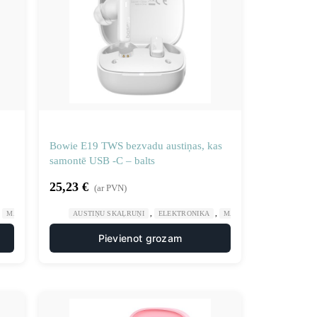
Bowie E19 TWS bezvadu austiņas, kas
samontē USB -C – balts
25,23
€
(ar PVN)
,
,
,
MĀJA UN DĀRZS
AUSTIŅU SKAĻRUŅI
ELEKTRONIKA
MĀJA UN DĀRZS
Pievienot grozam