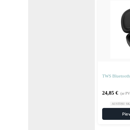
TWS Bluetooth 
24,85
€
(ar P
AUSTIŅU S
Pie