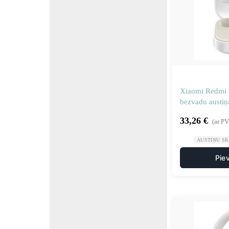
Xiaomi Redmi 
bezvadu austiņa
33,26
€
(ar P
AUSTIŅU S
Pie