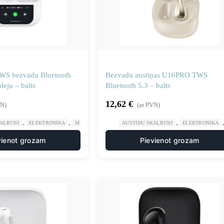
TWS bezvadu Bluetooth
Bezvadu austiņas U16PRO TWS
leju – balts
Bluetooth 5.3 – balts
12,62
€
VN)
(ar PVN)
,
,
,
KAĻRUŅI
ELEKTRONIKA
MĀJA UN DĀRZS
AUSTIŅU SKAĻRUŅI
ELEKTRONIKA
vienot grozam
Pievienot grozam