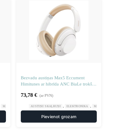
Bezvadu austiņas Max5 Eccument
Himitunes ar hibrīda ANC BiaLe trokšņa
virzienu
73,78
€
(ar PVN)
,
,
,
MĀJA UN DĀRZS
AUSTIŅU SKAĻRUŅI
ELEKTRONIKA
MĀJA UN DĀRZS
Pievienot grozam