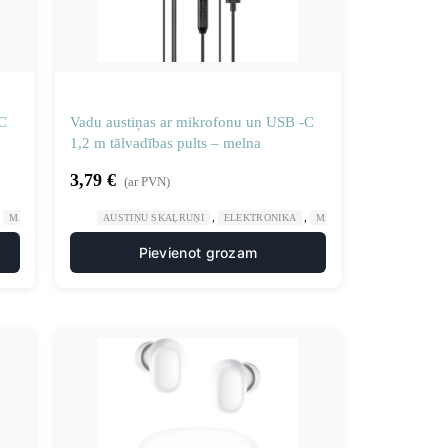
C
Vadu austiņas ar mikrofonu un USB -C
1,2 m tālvadības pults – melna
3,79
€
(ar PVN)
,
,
,
MĀJA UN DĀRZS
AUSTIŅU SKAĻRUŅI
ELEKTRONIKA
MĀJA UN DĀRZS
Pievienot grozam