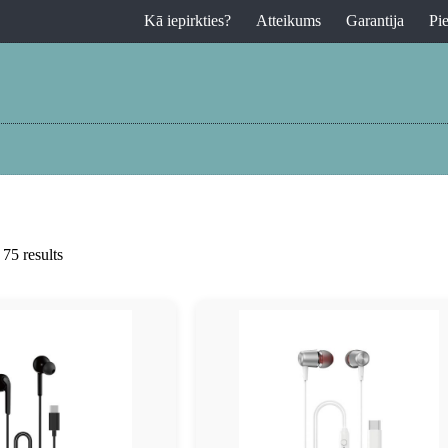
Kā iepirkties?
Atteikums
Garantija
Pi
75 results