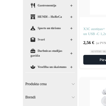
+
Gastronomija
+
HENDI – HoReCa
+
Sports un tūrisms
X3C austiņas+ 
un USB -C 1,2m
+
Svari
2,56
€
(ar PVN
Darbnīcas studijas
AUSTIŅU S
+
garāža
Pie
+
Veselība un skaistums
Produkta cena
Brendi