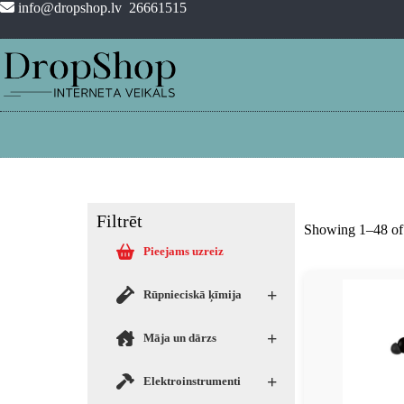
info@dropshop.lv
26661515
Filtrēt
Showing 1–48 of 
Pieejams uzreiz
+
Rūpnieciskā ķīmija
+
Māja un dārzs
+
Elektroinstrumenti