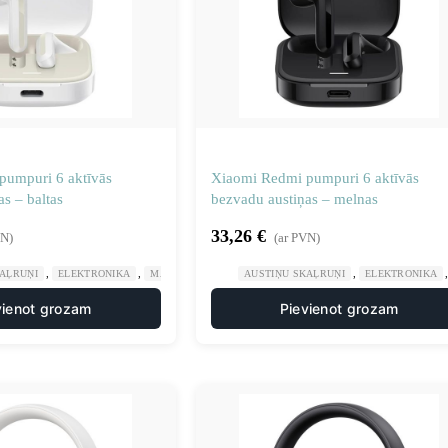
pumpuri 6 aktīvās
Xiaomi Redmi pumpuri 6 aktīvās
s – baltas
bezvadu austiņas – melnas
33,26
€
VN)
(ar PVN)
,
,
,
KAĻRUŅI
ELEKTRONIKA
MĀJA UN DĀRZS
AUSTIŅU SKAĻRUŅI
ELEKTRONIKA
vienot grozam
Pievienot grozam