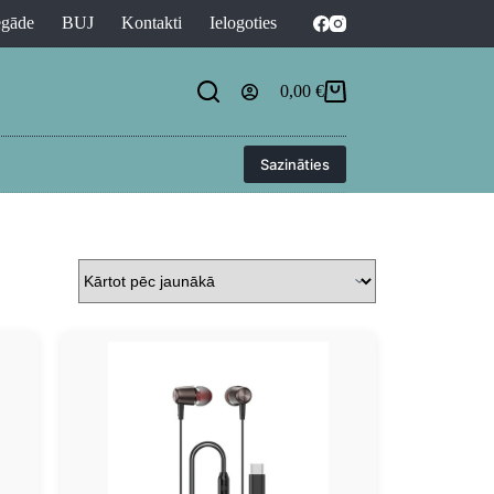
egāde
BUJ
Kontakti
Ielogoties
0,00
€
Sazināties