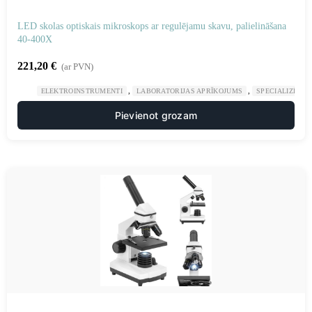
LED skolas optiskais mikroskops ar regulējamu skavu, palielināšana
40-400X
221,20
€
(ar PVN)
,
,
ELEKTROINSTRUMENTI
LABORATORIJAS APRĪKOJUMS
SPECIALIZĒTAS
Pievienot grozam