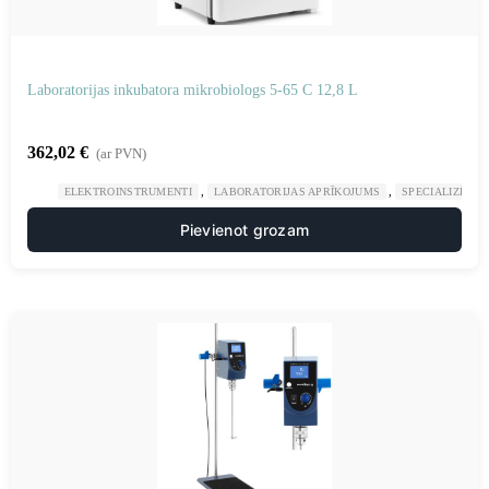
Laboratorijas inkubatora mikrobiologs 5-65 C 12,8 L
362,02
€
(ar PVN)
,
,
ELEKTROINSTRUMENTI
LABORATORIJAS APRĪKOJUMS
SPECIALIZĒTAS
Pievienot grozam