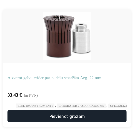
Aizverot galvu crider par pudeļu smaržām Avg. 22 mm
33,43
€
(ar PVN)
,
,
ELEKTROINSTRUMENTI
LABORATORIJAS APRĪKOJUMS
SPECIALIZĒTAS
Pievienot grozam