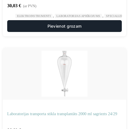
30,03
€
(ar PVN)
,
,
ELEKTROINSTRUMENTI
LABORATORIJAS APRĪKOJUMS
SPECIALIZĒTAS
Pievienot grozam
Laboratorijas transporta stikla transplantāts 2000 ml sagriezts 24/29