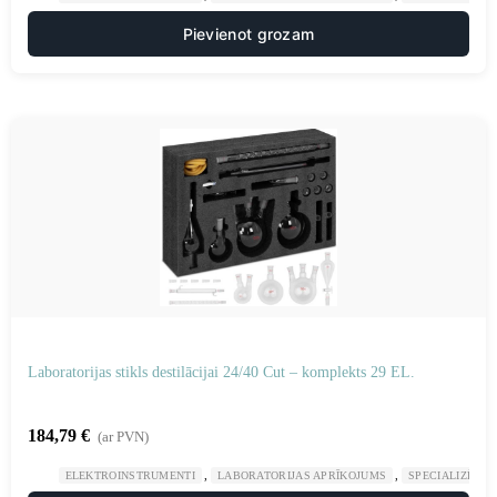
Pievienot grozam
Laboratorijas stikls destilācijai 24/40 Cut – komplekts 29 EL.
184,79
€
(ar PVN)
,
,
ELEKTROINSTRUMENTI
LABORATORIJAS APRĪKOJUMS
SPECIALIZĒTAS