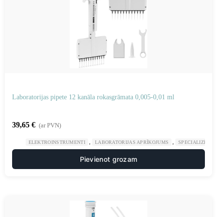
Laboratorijas pipete 12 kanāla rokasgrāmata 0,005-0,01 ml
39,65
€
(ar PVN)
,
,
ELEKTROINSTRUMENTI
LABORATORIJAS APRĪKOJUMS
SPECIALIZĒTAS
Pievienot grozam