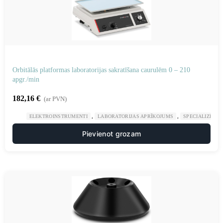
Orbitālās platformas laboratorijas sakratīšana caurulēm 0 – 210
apgr./min
182,16
€
(ar PVN)
,
,
ELEKTROINSTRUMENTI
LABORATORIJAS APRĪKOJUMS
SPECIALIZĒTAS
Pievienot grozam