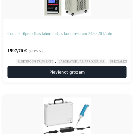
Coolars rūpniecības laboratorijas kompresoram 2430 20 l/min
1997,70
€
(ar PVN)
,
,
ELEKTROINSTRUMENTI
LABORATORIJAS APRĪKOJUMS
SPECIALIZĒTAS
Pievienot grozam