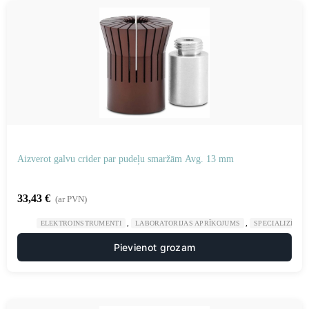
Aizverot galvu crider par pudeļu smaržām Avg. 13 mm
33,43
€
(ar PVN)
,
,
ELEKTROINSTRUMENTI
LABORATORIJAS APRĪKOJUMS
SPECIALIZĒTAS
Pievienot grozam