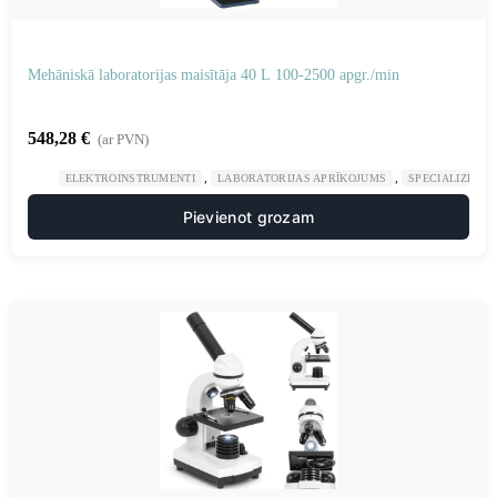
Mehāniskā laboratorijas maisītāja 40 L 100-2500 apgr./min
548,28
€
(ar PVN)
,
,
ELEKTROINSTRUMENTI
LABORATORIJAS APRĪKOJUMS
SPECIALIZĒTAS
Pievienot grozam