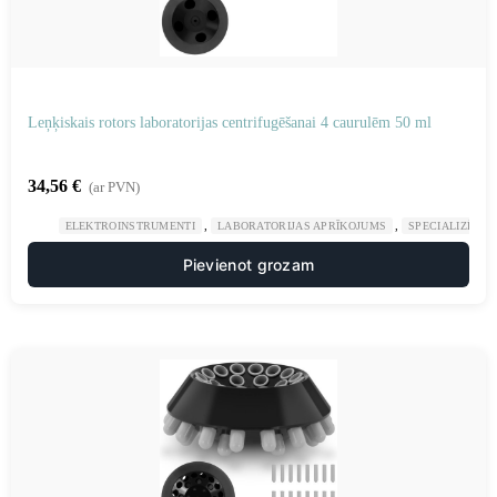
Leņķiskais rotors laboratorijas centrifugēšanai 4 caurulēm 50 ml
34,56
€
(ar PVN)
,
,
ELEKTROINSTRUMENTI
LABORATORIJAS APRĪKOJUMS
SPECIALIZĒTAS
Pievienot grozam