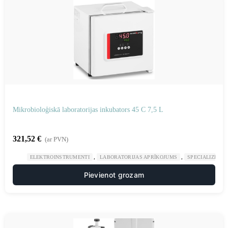
Mikrobioloģiskā laboratorijas inkubators 45 C 7,5 L
321,52
€
(ar PVN)
,
,
ELEKTROINSTRUMENTI
LABORATORIJAS APRĪKOJUMS
SPECIALIZĒTAS
Pievienot grozam