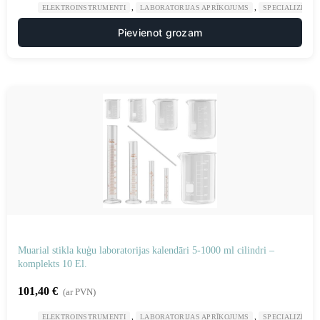
,
,
ELEKTROINSTRUMENTI
LABORATORIJAS APRĪKOJUMS
SPECIALIZĒTAS
Pievienot grozam
Muarial stikla kuģu laboratorijas kalendāri 5-1000 ml cilindri –
komplekts 10 El.
101,40
€
(ar PVN)
,
,
ELEKTROINSTRUMENTI
LABORATORIJAS APRĪKOJUMS
SPECIALIZĒTAS