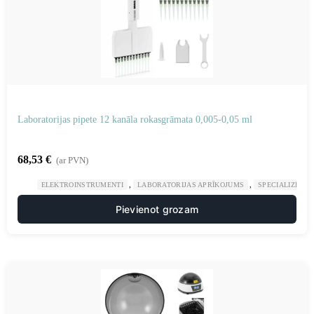
Laboratorijas pipete 12 kanāla rokasgrāmata 0,005-0,05 ml
68,53
€
(ar PVN)
,
,
ELEKTROINSTRUMENTI
LABORATORIJAS APRĪKOJUMS
SPECIALIZĒTAS
Pievienot grozam