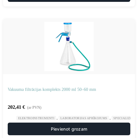
Vakuuma filtrācijas komplekts 2000 ml 50–60 mm
202,41
€
(ar PVN)
,
,
ELEKTROINSTRUMENTI
LABORATORIJAS APRĪKOJUMS
SPECIALIZĒTAS
Pievienot grozam