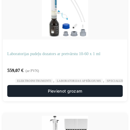
Laboratorijas pudeļu dozators ar pretvārstu 10-60 x 1 ml
559,07
€
(ar PVN)
,
,
ELEKTROINSTRUMENTI
LABORATORIJAS APRĪKOJUMS
SPECIALIZĒTAS
Pievienot grozam