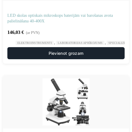
LED skolas optiskais mikroskops baterijām vai barošanas avota
palielināšana 40-400X
146,03
€
(ar PVN)
,
,
ELEKTROINSTRUMENTI
LABORATORIJAS APRĪKOJUMS
SPECIALIZĒTAS
Pievienot grozam