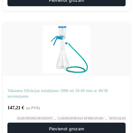
Pievienot grozam
Vakuuma filtrācijas iestatījums 1000 ml 50-60 mm ar 40/38
savienojumu
147,21
€
(ar PVN)
,
,
ELEKTROINSTRUMENTI
LABORATORIJAS APRĪKOJUMS
SPECIALIZĒTAS
Pievienot grozam