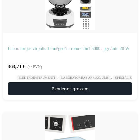
Laboratorijas virpulis 12 mēģenēm rotors 2in1 5000 apgr./min 20 W
363,71
€
(ar PVN)
,
,
ELEKTROINSTRUMENTI
LABORATORIJAS APRĪKOJUMS
SPECIALIZĒTAS
Pievienot grozam