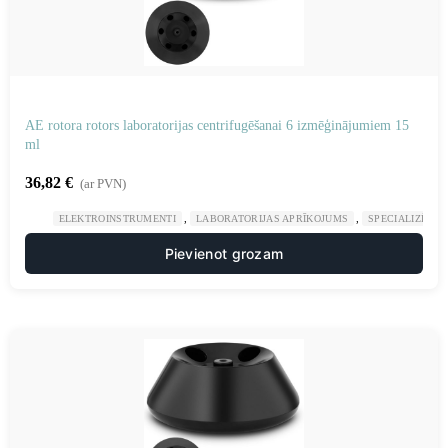
AE rotora rotors laboratorijas centrifugēšanai 6 izmēģinājumiem 15
ml
36,82
€
(ar PVN)
,
,
ELEKTROINSTRUMENTI
LABORATORIJAS APRĪKOJUMS
SPECIALIZĒTAS
Pievienot grozam