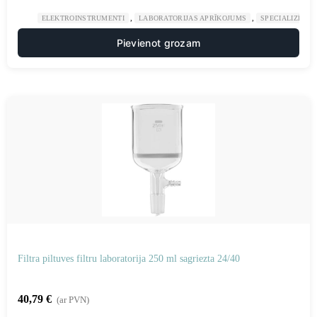
,
,
ELEKTROINSTRUMENTI
LABORATORIJAS APRĪKOJUMS
SPECIALIZĒTAS
Pievienot grozam
Filtra piltuves filtru laboratorija 250 ml sagriezta 24/40
40,79
€
(ar PVN)