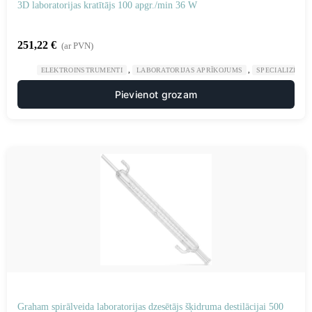
3D laboratorijas kratītājs 100 apgr./min 36 W
251,22
€
(ar PVN)
,
,
ELEKTROINSTRUMENTI
LABORATORIJAS APRĪKOJUMS
SPECIALIZĒTAS
Pievienot grozam
Graham spirālveida laboratorijas dzesētājs šķidruma destilācijai 500