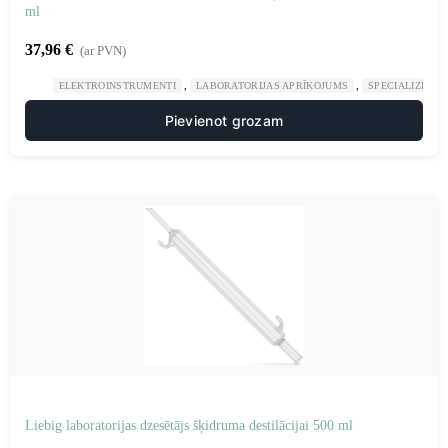
ml
37,96
€
(ar PVN)
,
,
ELEKTROINSTRUMENTI
LABORATORIJAS APRĪKOJUMS
SPECIALIZĒTAS
Pievienot grozam
Liebig laboratorijas dzesētājs šķidruma destilācijai 500 ml