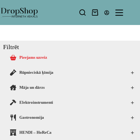
Filtrēt
Pieejams uzreiz
+
Rūpnieciskā ķīmija
+
Māja un dārzs
+
Elektroinstrumenti
+
Gastronomija
+
HENDI – HoReCa