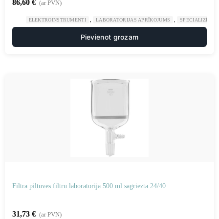
86,60
€
(ar PVN)
,
,
ELEKTROINSTRUMENTI
LABORATORIJAS APRĪKOJUMS
SPECIALIZĒTAS
Pievienot grozam
Filtra piltuves filtru laboratorija 500 ml sagriezta 24/40
31,73
€
(ar PVN)