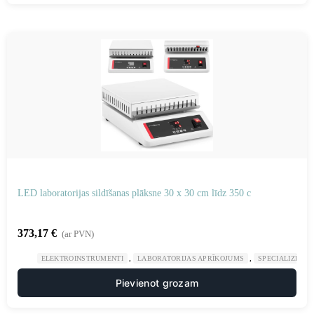
LED laboratorijas sildīšanas plāksne 30 x 30 cm līdz 350 c
373,17
€
(ar PVN)
,
,
ELEKTROINSTRUMENTI
LABORATORIJAS APRĪKOJUMS
SPECIALIZĒTAS
Pievienot grozam