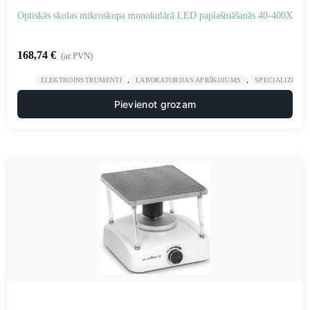
Optiskās skolas mikroskopa monokulārā LED paplašināšanās 40-400X
168,74
€
(ar PVN)
,
,
ELEKTROINSTRUMENTI
LABORATORIJAS APRĪKOJUMS
SPECIALIZĒTAS
Pievienot grozam