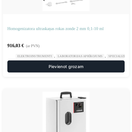
Homogenizatora ultraskaņas rokas zonde 2 mm 0,1-10 ml
916,03
€
(ar PVN)
,
,
ELEKTROINSTRUMENTI
LABORATORIJAS APRĪKOJUMS
SPECIALIZĒTAS
Pievienot grozam