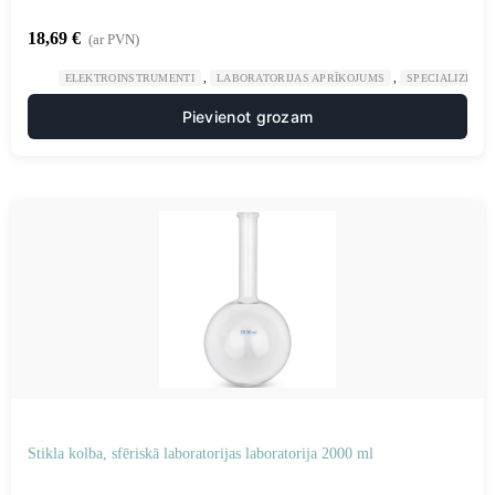
18,69
€
(ar PVN)
,
,
ELEKTROINSTRUMENTI
LABORATORIJAS APRĪKOJUMS
SPECIALIZĒTAS
Pievienot grozam
Stikla kolba, sfēriskā laboratorijas laboratorija 2000 ml