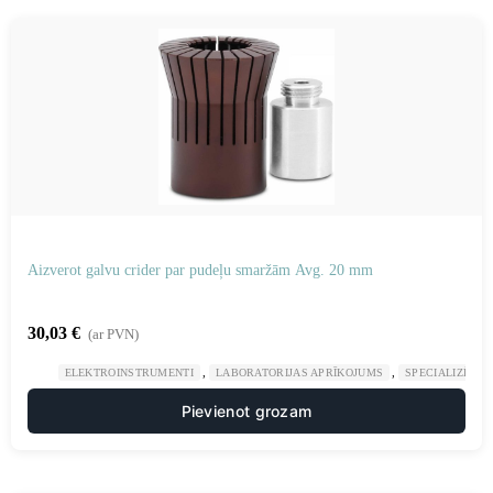
Aizverot galvu crider par pudeļu smaržām Avg. 20 mm
30,03
€
(ar PVN)
,
,
ELEKTROINSTRUMENTI
LABORATORIJAS APRĪKOJUMS
SPECIALIZĒTAS
Pievienot grozam