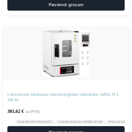
Pievienot grozam
Laboratorijas inkubatora mikrobioloģiskās vidusskolas vadībā 18 L
200 W
381,62
€
(ar PVN)
,
,
ELEKTROINSTRUMENTI
LABORATORIJAS APRĪKOJUMS
SPECIALIZĒTAS