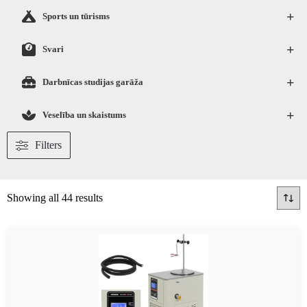
+
Sports un tūrisms
+
Svari
+
Darbnīcas studijas garāža
+
Veselība un skaistums
Filters
Showing all 44 results