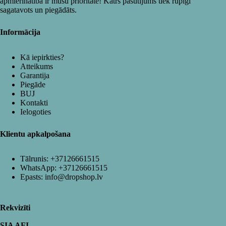
apmierinātība ir mūsu prioritāte! Katrs pasūtījums tiek rūpīgi
sagatavots un piegādāts.
Informācija
Kā iepirkties?
Atteikums
Garantija
Piegāde
BUJ
Kontakti
Ielogoties
Klientu apkalpošana
Tālrunis:
+37126661515
WhatsApp:
+37126661515
Epasts:
info@dropshop.lv
Rekvizīti
SIA AFI