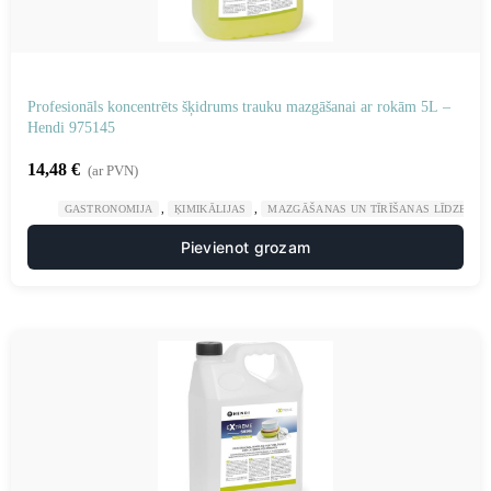
Profesionāls koncentrēts šķidrums trauku mazgāšanai ar rokām 5L –
Hendi 975145
14,48
€
(ar PVN)
,
,
GASTRONOMIJA
ĶIMIKĀLIJAS
MAZGĀŠANAS UN TĪRĪŠANAS LĪDZEKĻI
Pievienot grozam