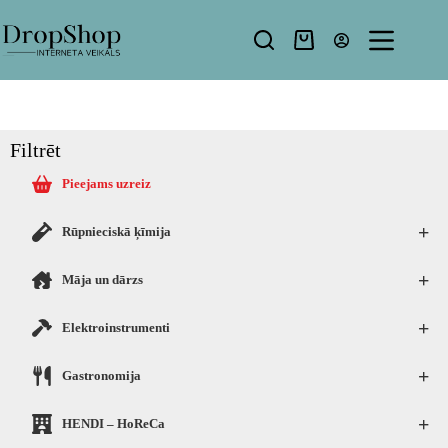
Filtrēt
Pieejams uzreiz
+
Rūpnieciskā ķīmija
+
Māja un dārzs
+
Elektroinstrumenti
+
Gastronomija
+
HENDI – HoReCa