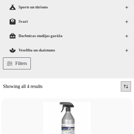
+
Sports un tūrisms
+
Svari
+
Darbnīcas studijas garāža
+
Veselība un skaistums
Filters
Showing all 4 results