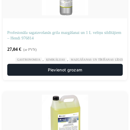
Profesionāla sagatavošanās grila mazgāšanai un 1 L veltņu sildītājiem
– Hendi 976814
27,04
€
(ar PVN)
,
,
GASTRONOMIJA
ĶIMIKĀLIJAS
MAZGĀŠANAS UN TĪRĪŠANAS LĪDZEKĻI
Pievienot grozam