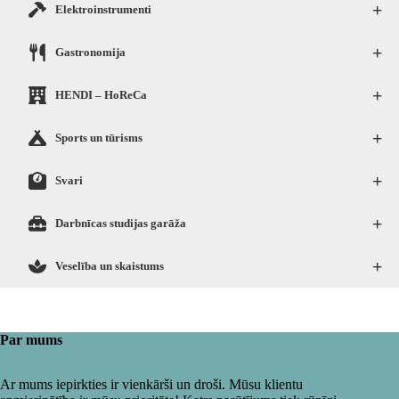
+
Elektroinstrumenti
+
Gastronomija
+
HENDI – HoReCa
+
Sports un tūrisms
+
Svari
+
Darbnīcas studijas garāža
+
Veselība un skaistums
Par mums
Ar mums iepirkties ir vienkārši un droši. Mūsu klientu