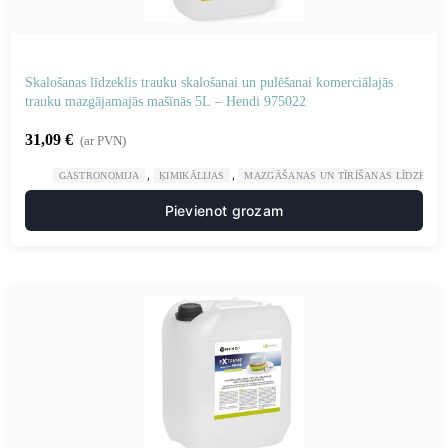
Skalošanas līdzeklis trauku skalošanai un pulēšanai komerciālajās
trauku mazgājamajās mašīnās 5L – Hendi 975022
31,09
€
(ar PVN)
,
,
GASTRONOMIJA
ĶIMIKĀLIJAS
MAZGĀŠANAS UN TĪRĪŠANAS LĪDZEKĻI
Pievienot grozam