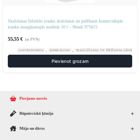
Skalošanas līdzeklis trauku skalošanai un pulēšanai komerciālajās
trauku mazgājamajās mašīnās 10 l – Hendi 975015
55,55
€
(ar PVN)
,
,
GASTRONOMIJA
ĶIMIKĀLIJAS
MAZGĀŠANAS UN TĪRĪŠANAS LĪDZEKĻI
Pievienot grozam
Pieejams uzreiz
+
Rūpnieciskā ķīmija
+
Māja un dārzs