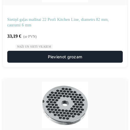
Sietiņš gaļas mašīnai 22 Profi Kitchen Line, diametrs 82 mm,
caurumi 6 mm
33,19
€
(ar PVN)
NAŽI UN SIETI VILKIEM
Pievienot grozam