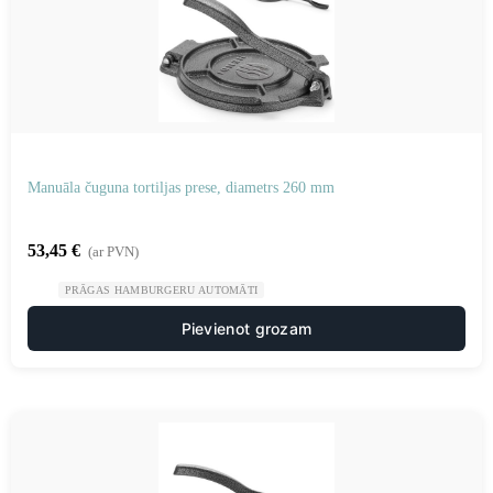
Manuāla čuguna tortiljas prese, diametrs 260 mm
53,45
€
(ar PVN)
PRĀGAS HAMBURGERU AUTOMĀTI
Pievienot grozam