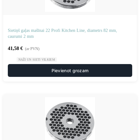
Sietiņš gaļas mašīnai 22 Profi Kitchen Line, diametrs 82 mm,
caurumi 2 mm
41,58
€
(ar PVN)
NAŽI UN SIETI VILKIEM
Pievienot grozam