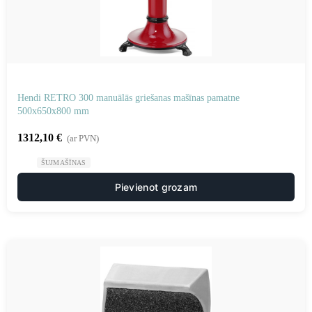
Hendi RETRO 300 manuālās griešanas mašīnas pamatne
500x650x800 mm
1312,10
€
(ar PVN)
ŠUJMAŠĪNAS
Pievienot grozam