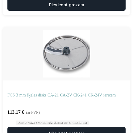
Pievienot grozam
FCS 3 mm šķēles disks CA-21 CA-2V CK-241 CK-24V ierīcēm
113,17
€
(ar PVN)
DISKU NAŽI SMALCINĀTĀJIEM UN GRIEZĒJIEM