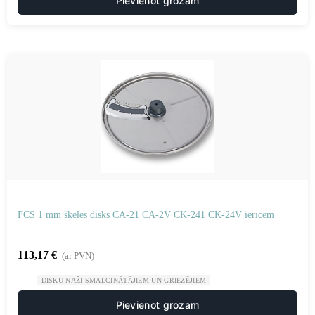
Pievienot grozam
FCS 1 mm šķēles disks CA-21 CA-2V CK-241 CK-24V ierīcēm
113,17
€
(ar PVN)
DISKU NAŽI SMALCINĀTĀJIEM UN GRIEZĒJIEM
Pievienot grozam