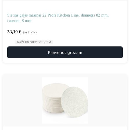
Sietiņš gaļas mašīnai 22 Profi Kitchen Line, diametrs 82 mm,
caurumi 8 mm
33,19
€
(ar PVN)
NAŽI UN SIETI VILKIEM
Pievienot grozam