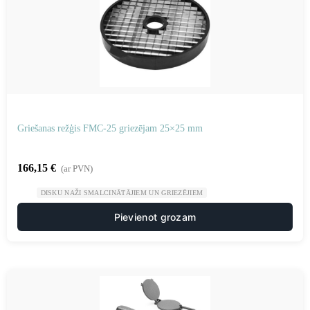
Griešanas režģis FMC-25 griezējam 25×25 mm
166,15
€
(ar PVN)
DISKU NAŽI SMALCINĀTĀJIEM UN GRIEZĒJIEM
Pievienot grozam