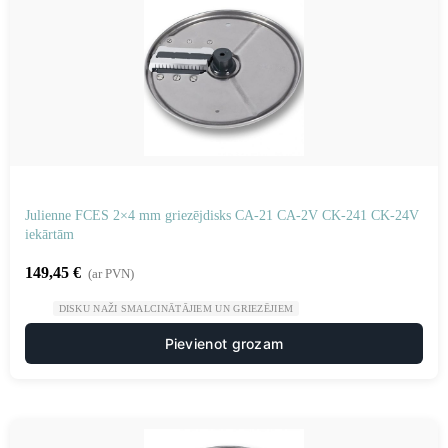
Julienne FCES 2×4 mm griezējdisks CA-21 CA-2V CK-241 CK-24V
iekārtām
149,45
€
(ar PVN)
DISKU NAŽI SMALCINĀTĀJIEM UN GRIEZĒJIEM
Pievienot grozam