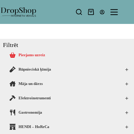
Filtrēt
Pieejams uzreiz
+
Rūpnieciskā ķīmija
+
Māja un dārzs
+
Elektroinstrumenti
+
Gastronomija
+
HENDI – HoReCa