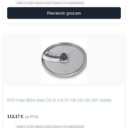
DISKU NAŽI SMALCINĀTĀJIEM UN GRIEZĒJIEM
Pievienot grozam
FCS 6 mm šķēles disks CA-21 CA-2V CK-241 CK-24V ierīcēm
113,17
€
(ar PVN)
DISKU NAŽI SMALCINĀTĀJIEM UN GRIEZĒJIEM