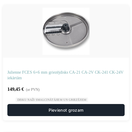
Julienne FCES 6×6 mm griezējdisks CA-21 CA-2V CK-241 CK-24V
iekārtām
149,45
€
(ar PVN)
DISKU NAŽI SMALCINĀTĀJIEM UN GRIEZĒJIEM
Pievienot grozam