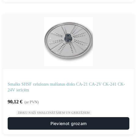
Smalks SHSF celulozes malšanas disks CA-21 CA-2V CK-241 CK-
24V ierīcēm
90,12
€
(ar PVN)
DISKU NAŽI SMALCINĀTĀJIEM UN GRIEZĒJIEM
Pievienot grozam