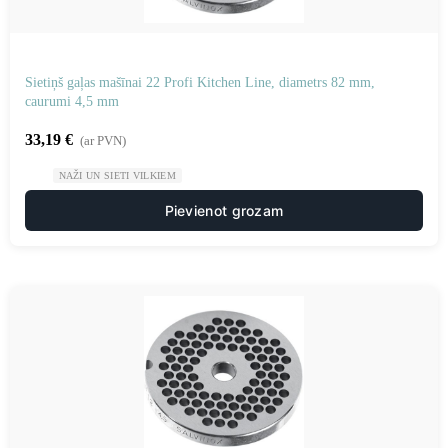
Sietiņš gaļas mašīnai 22 Profi Kitchen Line, diametrs 82 mm,
caurumi 4,5 mm
33,19
€
(ar PVN)
NAŽI UN SIETI VILKIEM
Pievienot grozam