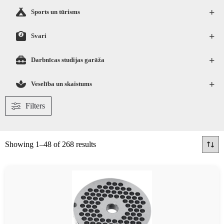
+
Sports un tūrisms
+
Svari
+
Darbnīcas studijas garāža
+
Veselība un skaistums
Filters
Showing 1–48 of 268 results