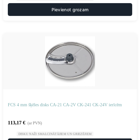
Pievienot grozam
FCS 4 mm šķēles disks CA-21 CA-2V CK-241 CK-24V ierīcēm
113,17
€
(ar PVN)
DISKU NAŽI SMALCINĀTĀJIEM UN GRIEZĒJIEM