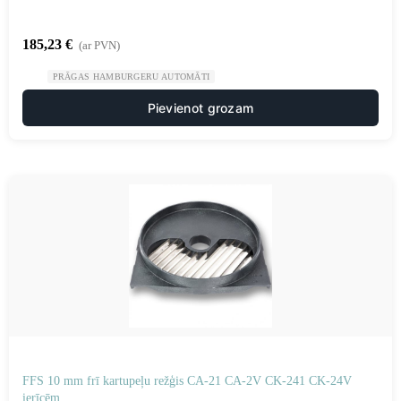
185,23
€
(ar PVN)
PRĀGAS HAMBURGERU AUTOMĀTI
Pievienot grozam
FFS 10 mm frī kartupeļu režģis CA-21 CA-2V CK-241 CK-24V
ierīcēm