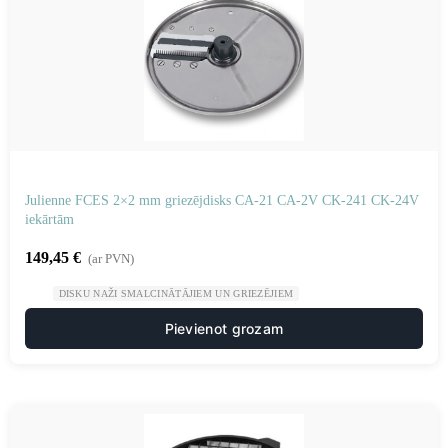
Julienne FCES 2×2 mm griezējdisks CA-21 CA-2V CK-241 CK-24V
iekārtām
149,45
€
(ar PVN)
DISKU NAŽI SMALCINĀTĀJIEM UN GRIEZĒJIEM
Pievienot grozam