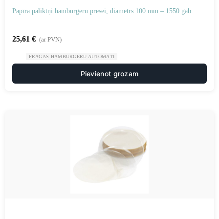
Papīra paliktņi hamburgeru presei, diametrs 100 mm – 1550 gab.
25,61
€
(ar PVN)
PRĀGAS HAMBURGERU AUTOMĀTI
Pievienot grozam