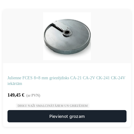
Julienne FCES 8×8 mm griezējdisks CA-21 CA-2V CK-241 CK-24V
iekārtām
149,45
€
(ar PVN)
DISKU NAŽI SMALCINĀTĀJIEM UN GRIEZĒJIEM
Pievienot grozam