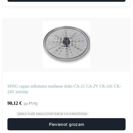
SHSG rupjas mīkstuma malšanas disks CA-21 CA-2V CK-241 CK-
24V ierīcēm
90,12
€
(ar PVN)
DISKU NAŽI SMALCINĀTĀJIEM UN GRIEZĒJIEM
Pievienot grozam