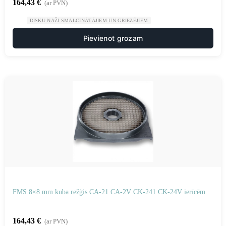
164,43
€
(ar PVN)
DISKU NAŽI SMALCINĀTĀJIEM UN GRIEZĒJIEM
Pievienot grozam
FMS 8×8 mm kuba režģis CA-21 CA-2V CK-241 CK-24V ierīcēm
164,43
€
(ar PVN)