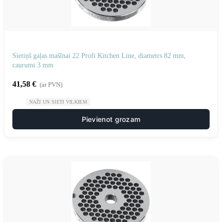
Sietiņš gaļas mašīnai 22 Profi Kitchen Line, diametrs 82 mm,
caurumi 3 mm
41,58
€
(ar PVN)
NAŽI UN SIETI VILKIEM
Pievienot grozam