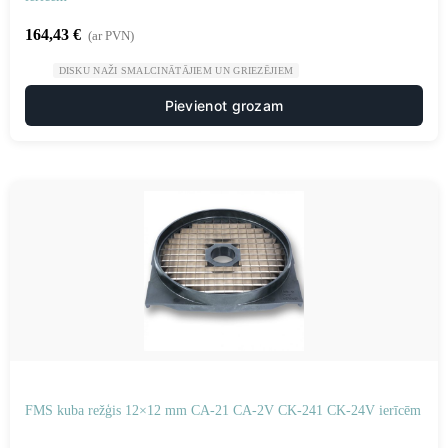
164,43
€
(ar PVN)
DISKU NAŽI SMALCINĀTĀJIEM UN GRIEZĒJIEM
Pievienot grozam
FMS kuba režģis 12×12 mm CA-21 CA-2V CK-241 CK-24V ierīcēm