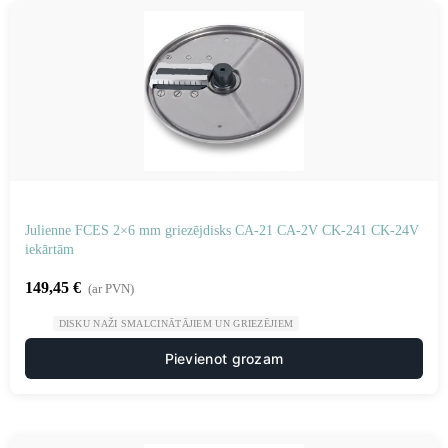
Julienne FCES 2×6 mm griezējdisks CA-21 CA-2V CK-241 CK-24V
iekārtām
149,45
€
(ar PVN)
DISKU NAŽI SMALCINĀTĀJIEM UN GRIEZĒJIEM
Pievienot grozam