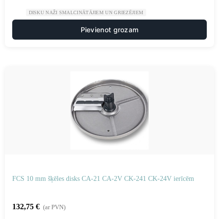
DISKU NAŽI SMALCINĀTĀJIEM UN GRIEZĒJIEM
Pievienot grozam
FCS 10 mm šķēles disks CA-21 CA-2V CK-241 CK-24V ierīcēm
132,75
€
(ar PVN)