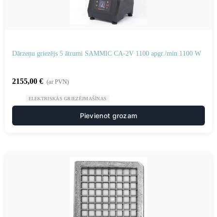
Dārzeņu griezējs 5 ātrumi SAMMIC CA-2V 1100 apgr./min 1100 W
2155,00
€
(ar PVN)
ELEKTRISKĀS GRIEZĒJMAŠĪNAS
Pievienot grozam