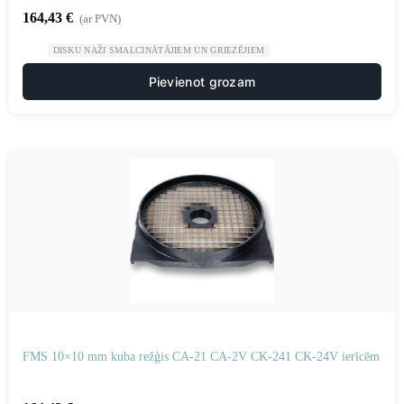
164,43
€
(ar PVN)
DISKU NAŽI SMALCINĀTĀJIEM UN GRIEZĒJIEM
Pievienot grozam
FMS 10×10 mm kuba režģis CA-21 CA-2V CK-241 CK-24V ierīcēm