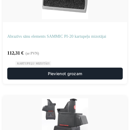
Abrazīvs sānu elements SAMMIC PI-20 kartupeļu mizotājai
112,31
€
(ar PVN)
KARTUPEĻU MIZOTĀJI
Pievienot grozam