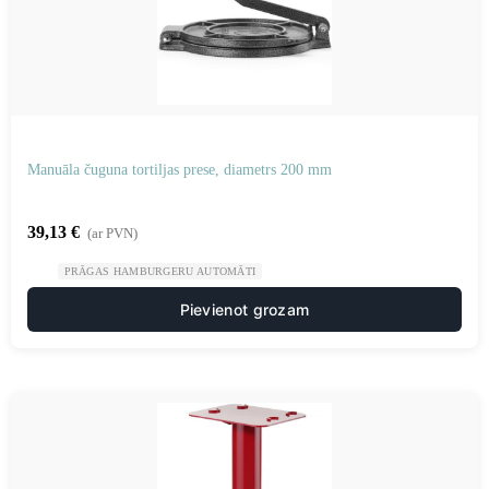
Manuāla čuguna tortiljas prese, diametrs 200 mm
39,13
€
(ar PVN)
PRĀGAS HAMBURGERU AUTOMĀTI
Pievienot grozam