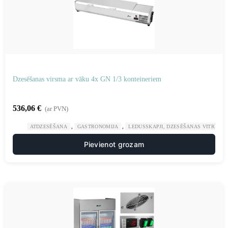
Dzesēšanas virsma ar vāku 4x GN 1/3 konteineriem
536,06
€
(ar PVN)
,
,
ATDZESĒŠANA
GASTRONOMIJA
LEDUSSKAPJI, DZESĒŠANAS VITRĪNAS
Pievienot grozam