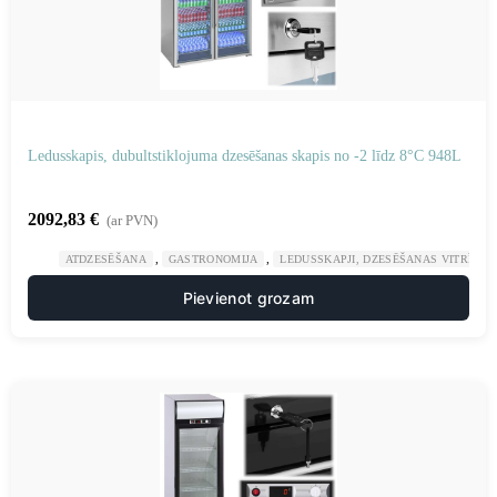
Ledusskapis, dubultstiklojuma dzesēšanas skapis no -2 līdz 8°C 948L
2092,83
€
(ar PVN)
,
,
ATDZESĒŠANA
GASTRONOMIJA
LEDUSSKAPJI, DZESĒŠANAS VITRĪNAS
Pievienot grozam