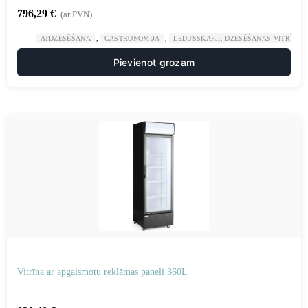
796,29
€
(ar PVN)
,
,
ATDZESĒŠANA
GASTRONOMIJA
LEDUSSKAPJI, DZESĒŠANAS VITRĪNAS
Pievienot grozam
Vitrīna ar apgaismotu reklāmas paneli 360L