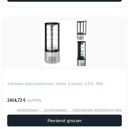
Aukstuma apaļa konditorejas vitrīna, 4 plaukti, LED, 360L
2414,72
€
(ar PVN)
,
,
ATDZESĒŠANA
GASTRONOMIJA
LEDUSSKAPJI, DZESĒŠANAS VITRĪNAS
Pievienot grozam