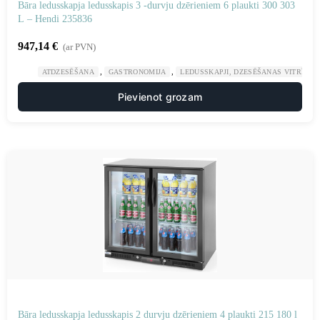
Bāra ledusskapja ledusskapis 3 -durvju dzērieniem 6 plaukti 300 303
L – Hendi 235836
947,14
€
(ar PVN)
,
,
ATDZESĒŠANA
GASTRONOMIJA
LEDUSSKAPJI, DZESĒŠANAS VITRĪNAS
Pievienot grozam
Bāra ledusskapja ledusskapis 2 durvju dzērieniem 4 plaukti 215 180 l