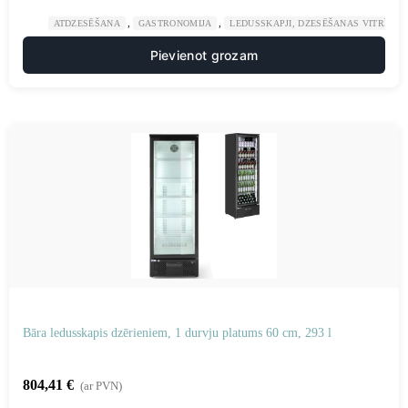
,
,
ATDZESĒŠANA
GASTRONOMIJA
LEDUSSKAPJI, DZESĒŠANAS VITRĪNAS
Pievienot grozam
Bāra ledusskapis dzērieniem, 1 durvju platums 60 cm, 293 l
804,41
€
(ar PVN)