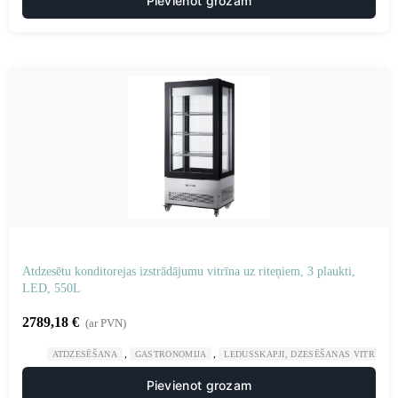
Pievienot grozam
Atdzesētu konditorejas izstrādājumu vitrīna uz riteņiem, 3 plaukti,
LED, 550L
2789,18
€
(ar PVN)
,
,
ATDZESĒŠANA
GASTRONOMIJA
LEDUSSKAPJI, DZESĒŠANAS VITRĪNAS
Pievienot grozam