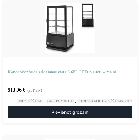
Konddokonferda saldēšanas vieta 3 68L LED plaukti – melni
513,96
€
(ar PVN)
,
,
ATDZESĒŠANA
GASTRONOMIJA
LEDUSSKAPJI, DZESĒŠANAS VITRĪNAS
Pievienot grozam