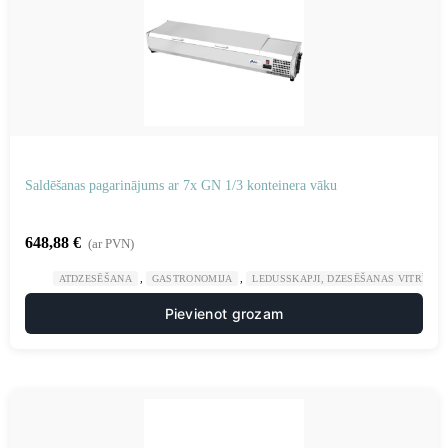
Saldēšanas pagarinājums ar 7x GN 1/3 konteinera vāku
648,88
€
(ar PVN)
,
,
ATDZESĒŠANA
GASTRONOMIJA
LEDUSSKAPJI, DZESĒŠANAS VITRĪNAS
Pievienot grozam