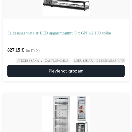
Saldēšanas vieta ar LED apgaismojumu 5 x GN 1/2 190 collas
827,15
€
(ar PVN)
,
,
ATDZESĒŠANA
GASTRONOMIJA
LEDUSSKAPJI, DZESĒŠANAS VITRĪNAS
Pievienot grozam