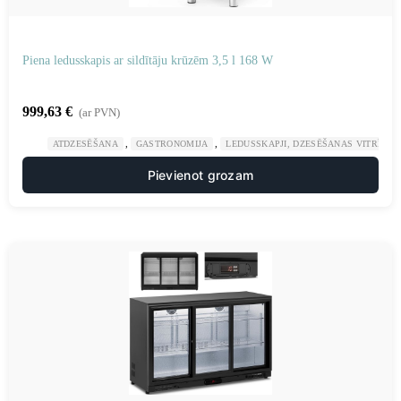
Piena ledusskapis ar sildītāju krūzēm 3,5 l 168 W
999,63
€
(ar PVN)
,
,
ATDZESĒŠANA
GASTRONOMIJA
LEDUSSKAPJI, DZESĒŠANAS VITRĪNAS
Pievienot grozam