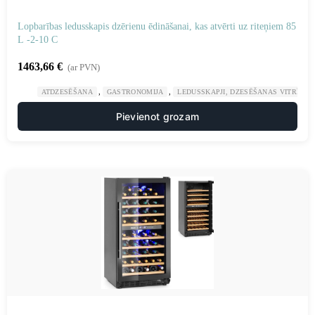
Lopbarības ledusskapis dzērienu ēdināšanai, kas atvērti uz riteņiem 85
L -2-10 C
1463,66
€
(ar PVN)
,
,
ATDZESĒŠANA
GASTRONOMIJA
LEDUSSKAPJI, DZESĒŠANAS VITRĪNAS
Pievienot grozam