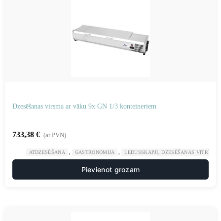
Dzesēšanas virsma ar vāku 9x GN 1/3 konteineriem
733,38
€
(ar PVN)
,
,
ATDZESĒŠANA
GASTRONOMIJA
LEDUSSKAPJI, DZESĒŠANAS VITRĪNAS
Pievienot grozam