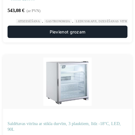
543,08
€
(ar PVN)
,
,
ATDZESĒŠANA
GASTRONOMIJA
LEDUSSKAPJI, DZESĒŠANAS VITRĪNAS
Pievienot grozam
Saldētavas vitrīna ar stikla durvīm, 3 plauktiem, līdz -18°C, LED,
90L