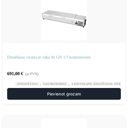
Dzesēšanas virsma ar vāku 8x GN 1/3 konteineriem
691,00
€
(ar PVN)
,
,
ATDZESĒŠANA
GASTRONOMIJA
LEDUSSKAPJI, DZESĒŠANAS VITRĪNAS
Pievienot grozam