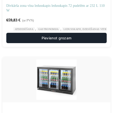
Divkārša zona vīna ledusskapis ledusskapis 72 pudelēm ar 232 L 110
W
659,83
€
(ar PVN)
,
,
ATDZESĒŠANA
GASTRONOMIJA
LEDUSSKAPJI, DZESĒŠANAS VITRĪNAS
Pievienot grozam