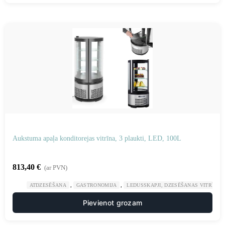
Aukstuma apaļa konditorejas vitrīna, 3 plaukti, LED, 100L
813,40
€
(ar PVN)
,
,
ATDZESĒŠANA
GASTRONOMIJA
LEDUSSKAPJI, DZESĒŠANAS VITRĪNAS
Pievienot grozam