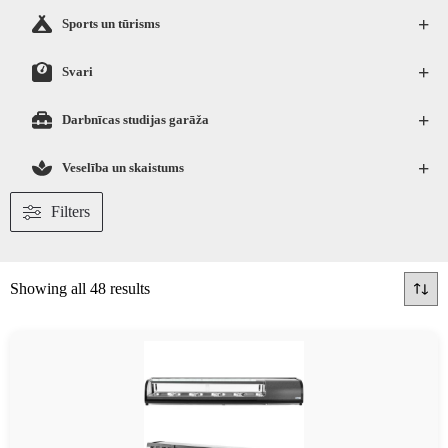
+
Sports un tūrisms
+
Svari
+
Darbnīcas studijas garāža
+
Veselība un skaistums
Filters
Showing all 48 results