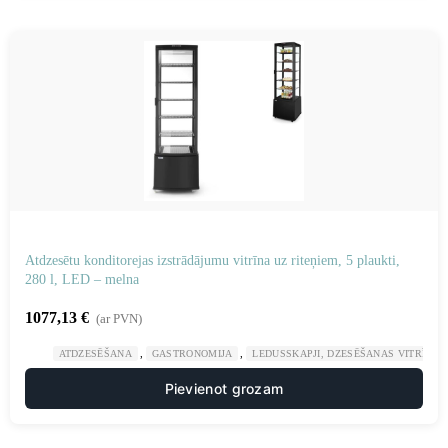
Atdzesētu konditorejas izstrādājumu vitrīna uz riteņiem, 5 plaukti,
280 l, LED – melna
1077,13
€
(ar PVN)
,
,
ATDZESĒŠANA
GASTRONOMIJA
LEDUSSKAPJI, DZESĒŠANAS VITRĪNAS
Pievienot grozam