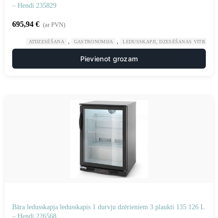
– Hendi 235829
695,94
€
(ar PVN)
,
,
ATDZESĒŠANA
GASTRONOMIJA
LEDUSSKAPJI, DZESĒŠANAS VITRĪNAS
Pievienot grozam
Bāra ledusskapja ledusskapis 1 durvju dzērieniem 3 plaukti 135 126 L
– Hendi 226568