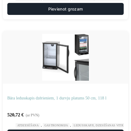
Pievienot grozam
Bāra ledusskapis dzērieniem, 1 durvju platums 50 cm, 118 l
520,72
€
(ar PVN)
,
,
ATDZESĒŠANA
GASTRONOMIJA
LEDUSSKAPJI, DZESĒŠANAS VITRĪNAS