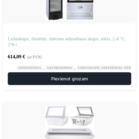
Ledusskapis, dzesētājs, dzērienu atdzesēšanas skapis, stikls, 2–8 °C,
278 l
614,09
€
(ar PVN)
,
,
ATDZESĒŠANA
GASTRONOMIJA
LEDUSSKAPJI, DZESĒŠANAS VITRĪNAS
Pievienot grozam