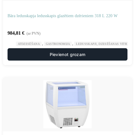
Bāra ledusskapja ledusskapis glazētiem dzērieniem 318 L 220 W
984,81
€
(ar PVN)
,
,
ATDZESĒŠANA
GASTRONOMIJA
LEDUSSKAPJI, DZESĒŠANAS VITRĪNAS
Pievienot grozam