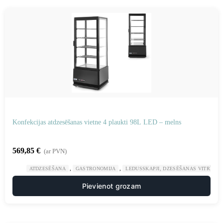
Konfekcijas atdzesēšanas vietne 4 plaukti 98L LED – melns
569,85
€
(ar PVN)
,
,
ATDZESĒŠANA
GASTRONOMIJA
LEDUSSKAPJI, DZESĒŠANAS VITRĪNAS
Pievienot grozam