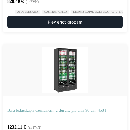
820,40
€
(ar PVN)
,
,
ATDZESĒŠANA
GASTRONOMIJA
LEDUSSKAPJI, DZESĒŠANAS VITRĪNAS
Pievienot grozam
Bāra ledusskapis dzērieniem, 2 durvis, platums 90 cm, 458 l
1232,11
€
(ar PVN)