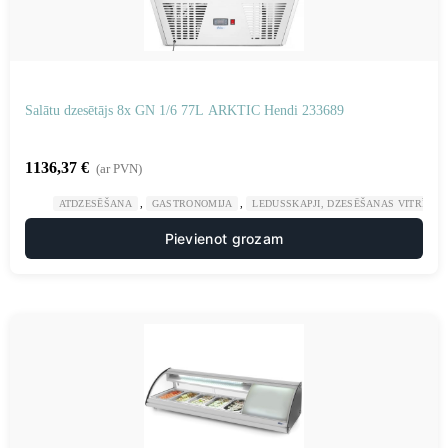
Salātu dzesētājs 8x GN 1/6 77L ARKTIC Hendi 233689
1136,37
€
(ar PVN)
,
,
ATDZESĒŠANA
GASTRONOMIJA
LEDUSSKAPJI, DZESĒŠANAS VITRĪNAS
Pievienot grozam