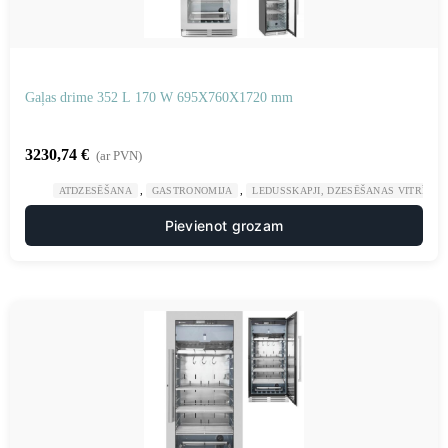
Gaļas drime 352 L 170 W 695X760X1720 mm
3230,74
€
(ar PVN)
,
,
ATDZESĒŠANA
GASTRONOMIJA
LEDUSSKAPJI, DZESĒŠANAS VITRĪNAS
Pievienot grozam