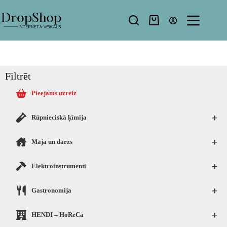
Filtrēt
Pieejams uzreiz
+
Rūpnieciskā ķīmija
+
Māja un dārzs
+
Elektroinstrumenti
+
Gastronomija
+
HENDI – HoReCa