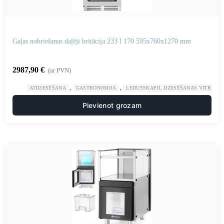
Gaļas nobriešanas daļēji britācija 233 l 170 595x760x1270 mm
2987,90
€
(ar PVN)
,
,
ATDZESĒŠANA
GASTRONOMIJA
LEDUSSKAPJI, DZESĒŠANAS VITRĪNAS
Pievienot grozam