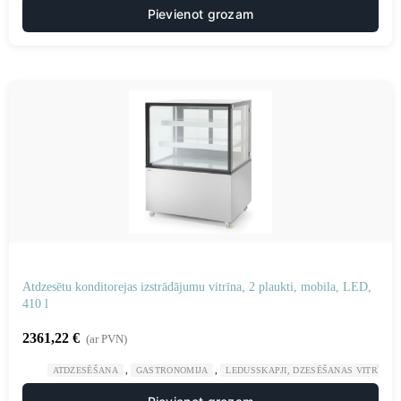
Pievienot grozam
Atdzesētu konditorejas izstrādājumu vitrīna, 2 plaukti, mobila, LED,
410 l
2361,22
€
(ar PVN)
,
,
ATDZESĒŠANA
GASTRONOMIJA
LEDUSSKAPJI, DZESĒŠANAS VITRĪNAS