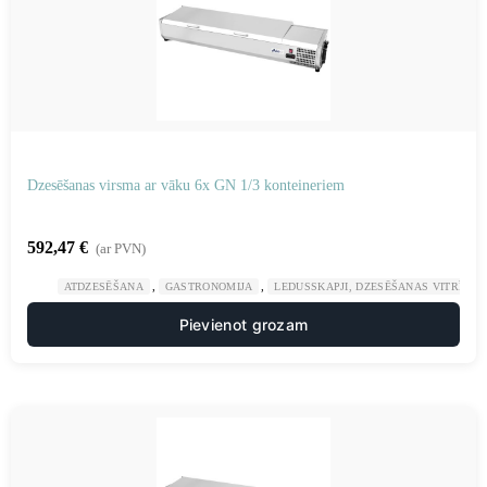
Dzesēšanas virsma ar vāku 6x GN 1/3 konteineriem
592,47
€
(ar PVN)
,
,
ATDZESĒŠANA
GASTRONOMIJA
LEDUSSKAPJI, DZESĒŠANAS VITRĪNAS
Pievienot grozam