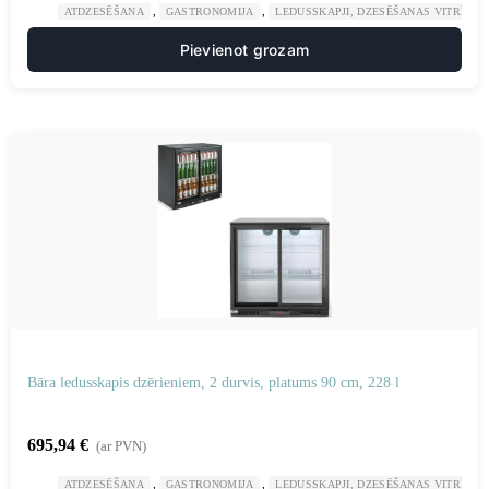
,
,
ATDZESĒŠANA
GASTRONOMIJA
LEDUSSKAPJI, DZESĒŠANAS VITRĪNAS
Pievienot grozam
Bāra ledusskapis dzērieniem, 2 durvis, platums 90 cm, 228 l
695,94
€
(ar PVN)
,
,
ATDZESĒŠANA
GASTRONOMIJA
LEDUSSKAPJI, DZESĒŠANAS VITRĪNAS