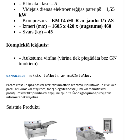
– Klimata klase –
5
– Vidējais dienas elektroenerģijas patēriņš –
1,55
kW
– Kompresors –
EMT45HLR ar jaudu 1/5 ZS
– Izmēri (mm) –
1605 x 420 x (augstums) 460
– Svars (kg) –
45
Komplektā iekļauts:
– Aukstuma vitrīna (vitrīna tiek piegādāta bez GN
traukiem)
UZMANĪBU!
Teksts tulkots ar mašīntulku.
Preces krāsa un īpašības var atšķirties no attēlā redzamā. Noliktavas un e-veikala
preču atlikums var atšķirties, tādēļ piegādes nosacījumi var mainīties vai
pasūtījums var tikt pilnībā vai daļēji neizpildīts. Šādos gadījumos pircējs tiks
informēts nekavējoties.
Saistītie Produkti