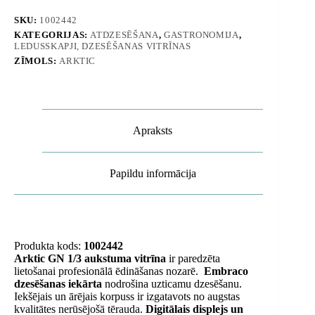
SKU:
1002442
KATEGORIJAS:
ATDZESĒŠANA
,
GASTRONOMIJA
,
LEDUSSKAPJI, DZESĒŠANAS VITRĪNAS
ZĪMOLS:
ARKTIC
Apraksts
Papildu informācija
Produkta kods:
1002442
Arktic GN 1/3 aukstuma vitrīna
ir paredzēta
lietošanai profesionālā ēdināšanas nozarē.
Embraco
dzesēšanas iekārta
nodrošina uzticamu dzesēšanu.
Iekšējais un ārējais korpuss ir izgatavots no augstas
kvalitātes nerūsējošā tērauda.
Digitālais displejs un