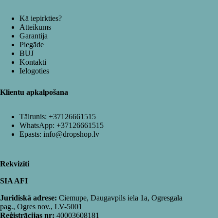
Kā iepirkties?
Atteikums
Garantija
Piegāde
BUJ
Kontakti
Ielogoties
Klientu apkalpošana
Tālrunis:
+37126661515
WhatsApp:
+37126661515
Epasts:
info@dropshop.lv
Rekvizīti
SIA AFI
Juridiskā adrese:
Ciemupe, Daugavpils iela 1a, Ogresgala
pag., Ogres nov., LV-5001
Reģistrācijas nr:
40003608181