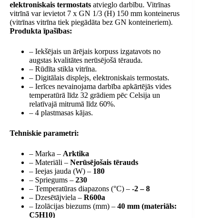
elektroniskais termostats
atvieglo darbību. Vitrīnas
vitrīnā var ievietot 7 x GN 1/3 (H) 150 mm konteinerus
(vitrīnas vitrīna tiek piegādāta bez GN konteineriem).
Produkta īpašības:
– Iekšējais un ārējais korpuss izgatavots no
augstas kvalitātes nerūsējošā tērauda.
– Rūdīta stikla vitrīna.
– Digitālais displejs, elektroniskais termostats.
– Ierīces nevainojama darbība apkārtējās vides
temperatūrā līdz 32 grādiem pēc Celsija un
relatīvajā mitrumā līdz 60%.
– 4 plastmasas kājas.
Tehniskie parametri:
– Marka –
Arktika
– Materiāli –
Nerūsējošais tērauds
– Ieejas jauda (W) –
180
– Spriegums –
230
– Temperatūras diapazons (°C) –
-2 – 8
– Dzesētājviela –
R600a
– Izolācijas biezums (mm) –
40 mm (materiāls:
C5H10)