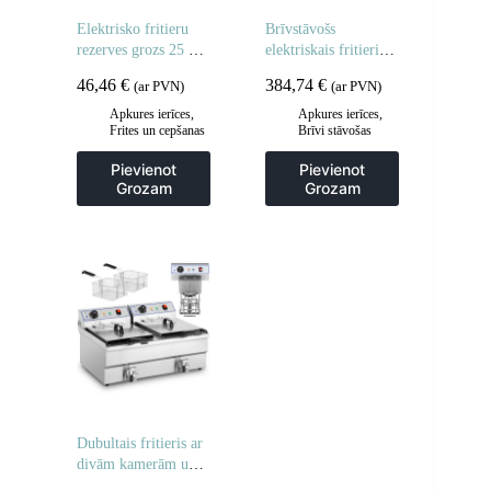
Elektrisko fritieru
Brīvstāvošs
rezerves grozs 25 x
elektriskais fritieris
23 x 12 cm
uz skapja 400V 10L
46,46
€
384,74
€
(ar PVN)
(ar PVN)
Apkures ierīces
,
Apkures ierīces
,
Frites un cepšanas
Brīvi stāvošas
iekārtas
,
cepšanas iekārtas
,
Gastronomija
,
Frites un cepšanas
Pievienot
Pievienot
Piederumi
iekārtas
,
Grozam
Grozam
ceptuvēm
,
Virtuve
Gastronomija
,
Virtuve
Dubultais fritieris ar
divām kamerām un
krāniem 400V –