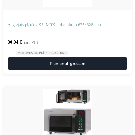
Augšējais plaukts X3i MRX turbo plītīm 635×328 mm
80,04
€
(ar PVN)
VIRTUVES UN PLĪTS PIEDERUMI
Pievienot grozam