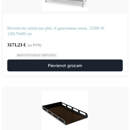
Brīvstāvoša indukcijas plīts, 6 gatavošanas zonas, 25500 W,
120x70x89 cm
3171,23
€
(ar PVN)
BRĪVSTĀVOŠAS VIRTUVES
Pievienot grozam