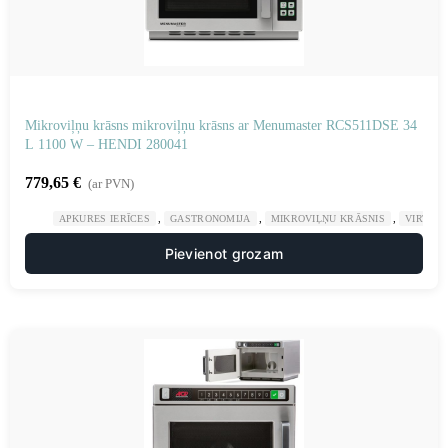
Mikroviļņu krāsns mikroviļņu krāsns ar Menumaster RCS511DSE 34
L 1100 W – HENDI 280041
779,65
€
(ar PVN)
,
,
,
APKURES IERĪCES
GASTRONOMIJA
MIKROVIĻŅU KRĀSNIS
VIRTUV
Pievienot grozam