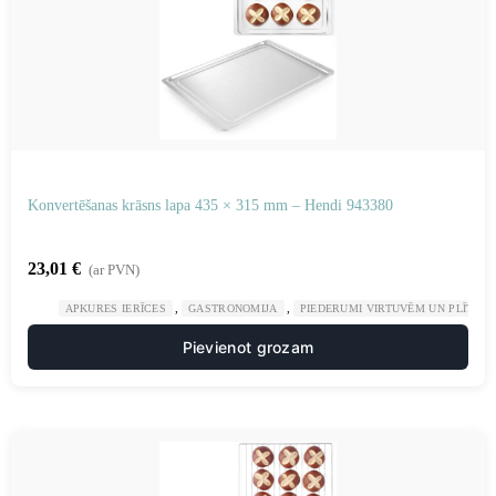
Konvertēšanas krāsns lapa 435 × 315 mm – Hendi 943380
23,01
€
(ar PVN)
,
,
APKURES IERĪCES
GASTRONOMIJA
PIEDERUMI VIRTUVĒM UN PLĪTĪM
Pievienot grozam