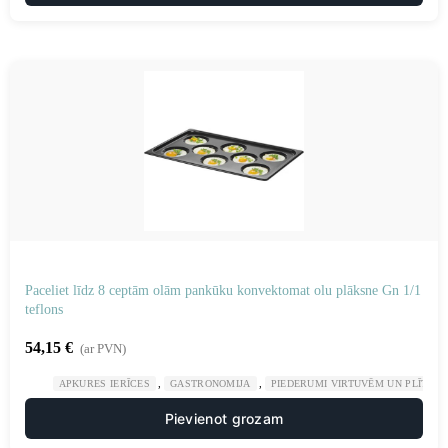
Paceliet līdz 8 ceptām olām pankūku konvektomat olu plāksne Gn 1/1
teflons
54,15
€
(ar PVN)
,
,
APKURES IERĪCES
GASTRONOMIJA
PIEDERUMI VIRTUVĒM UN PLĪTĪM
Pievienot grozam