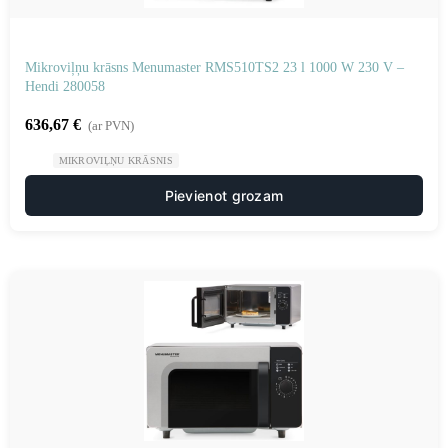
Mikroviļņu krāsns Menumaster RMS510TS2 23 l 1000 W 230 V –
Hendi 280058
636,67
€
(ar PVN)
MIKROVIĻŅU KRĀSNIS
Pievienot grozam