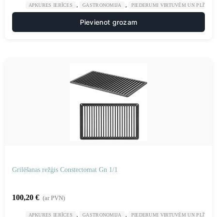
,
,
APKURES IERĪCES
GASTRONOMIJA
PIEDERUMI VIRTUVĒM UN PLĪTĪM
Pievienot grozam
Grilēšanas režģis Constectomat Gn 1/1
100,20
€
(ar PVN)
,
,
APKURES IERĪCES
GASTRONOMIJA
PIEDERUMI VIRTUVĒM UN PLĪTĪM