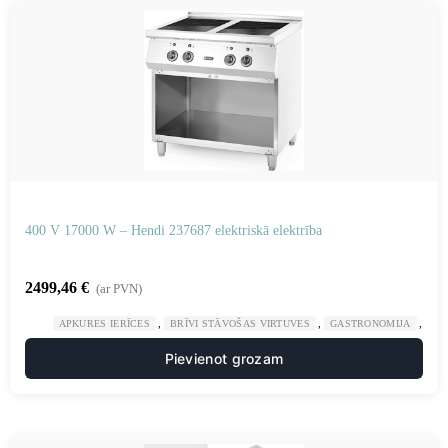
400 V 17000 W – Hendi 237687 elektriskā elektrība
2499,46
€
(ar PVN)
,
,
,
APKURES IERĪCES
BRĪVI STĀVOŠAS VIRTUVES
GASTRONOMIJA
VI
Pievienot grozam