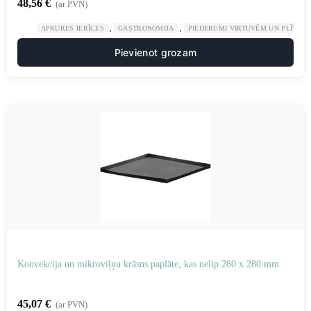
48,56
€
(ar PVN)
,
,
APKURES IERĪCES
GASTRONOMIJA
PIEDERUMI VIRTUVĒM UN PLĪTĪM
Pievienot grozam
Konvekcija un mikroviļņu krāsns paplāte, kas nelip 280 x 280 mm
45,07
€
(ar PVN)