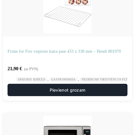
Frime for Fire vispirms katra pase 433 x 338 mm – Hendi 801970
21,90
€
(ar PVN)
,
,
APKURES IERĪCES
GASTRONOMIJA
PIEDERUMI VIRTUVĒM UN PLĪTĪM
Pievienot grozam