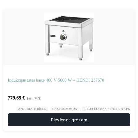
Indukcijas astes kaste 400 V 5000 W – HENDI 237670
779,65
€
(ar PVN)
,
,
APKURES IERĪCES
GASTRONOMIJA
REGULĒJAMAS PLĪTIS UN APKURES
Pievienot grozam