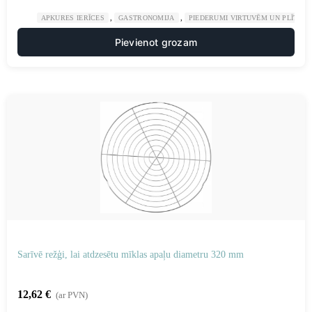
,
,
APKURES IERĪCES
GASTRONOMIJA
PIEDERUMI VIRTUVĒM UN PLĪTĪM
Pievienot grozam
Sarīvē režģi, lai atdzesētu mīklas apaļu diametru 320 mm
12,62
€
(ar PVN)