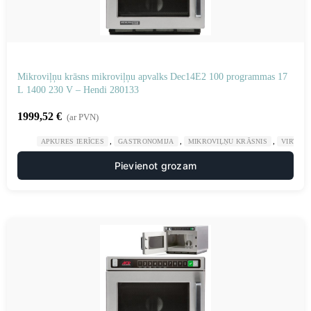
Mikroviļņu krāsns mikroviļņu apvalks Dec14E2 100 programmas 17
L 1400 230 V – Hendi 280133
1999,52
€
(ar PVN)
,
,
,
APKURES IERĪCES
GASTRONOMIJA
MIKROVIĻŅU KRĀSNIS
VIRTUV
Pievienot grozam