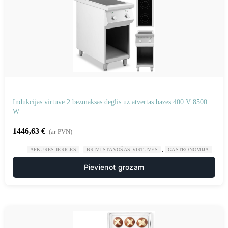
Indukcijas virtuve 2 bezmaksas deglis uz atvērtas bāzes 400 V 8500
W
1446,63
€
(ar PVN)
,
,
,
APKURES IERĪCES
BRĪVI STĀVOŠAS VIRTUVES
GASTRONOMIJA
VI
Pievienot grozam