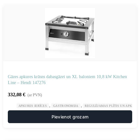
Gāzes apkures krāsns dabasgāzei un XL baloniem 10,8 kW Kitchen
Line – Hendi 147276
332,08
€
(ar PVN)
,
,
APKURES IERĪCES
GASTRONOMIJA
REGULĒJAMAS PLĪTIS UN APKURES
Pievienot grozam