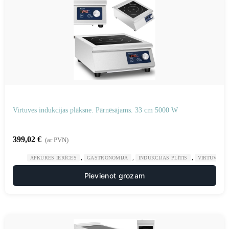
Virtuves indukcijas plāksne. Pārnēsājams. 33 cm 5000 W
399,02
€
(ar PVN)
,
,
,
,
APKURES IERĪCES
GASTRONOMIJA
INDUKCIJAS PLĪTIS
VIRTUVE
Pievienot grozam