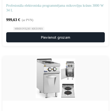
Profesionāla elektroniska programmējama mikroviļņu krāsns 3000 W
34 L
999,63
€
(ar PVN)
MIKROVIĻŅU KRĀSNIS
Pievienot grozam