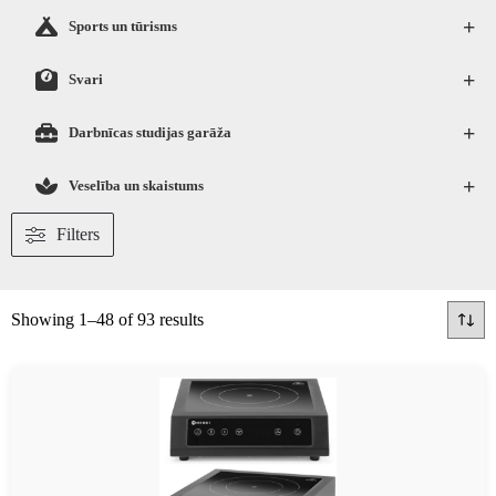
+
Sports un tūrisms
+
Svari
+
Darbnīcas studijas garāža
+
Veselība un skaistums
Filters
Showing 1–48 of 93 results