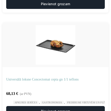
Pievienot grozam
Universālā loksne Concectomat cepta gn 1/1 teflons
68,13
€
(ar PVN)
,
,
APKURES IERĪCES
GASTRONOMIJA
PIEDERUMI VIRTUVĒM UN PLĪTĪM