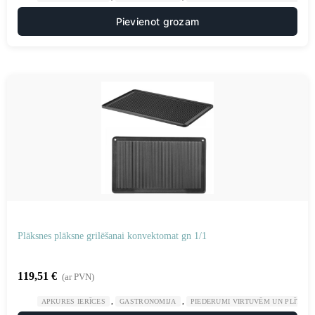
Pievienot grozam
Plāksnes plāksne grilēšanai konvektomat gn 1/1
119,51
€
(ar PVN)
,
,
APKURES IERĪCES
GASTRONOMIJA
PIEDERUMI VIRTUVĒM UN PLĪTĪM