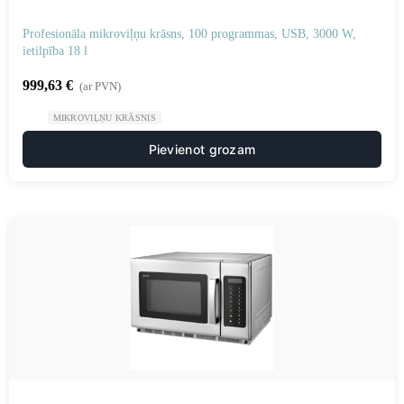
Profesionāla mikroviļņu krāsns, 100 programmas, USB, 3000 W,
ietilpība 18 l
999,63
€
(ar PVN)
MIKROVIĻŅU KRĀSNIS
Pievienot grozam