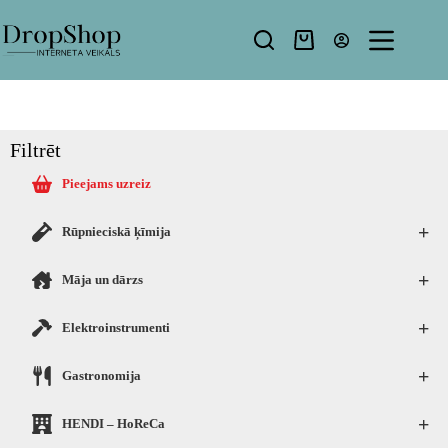
Filtrēt
Pieejams uzreiz
+
Rūpnieciskā ķīmija
+
Māja un dārzs
+
Elektroinstrumenti
+
Gastronomija
+
HENDI – HoReCa