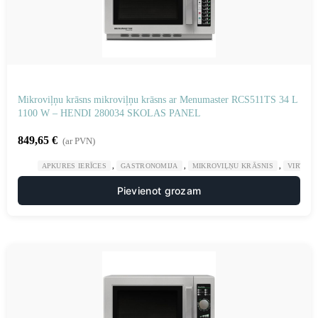
Mikroviļņu krāsns mikroviļņu krāsns ar Menumaster RCS511TS 34 L
1100 W – HENDI 280034 SKOLAS PANEL
849,65
€
(ar PVN)
,
,
,
APKURES IERĪCES
GASTRONOMIJA
MIKROVIĻŅU KRĀSNIS
VIRTUV
Pievienot grozam