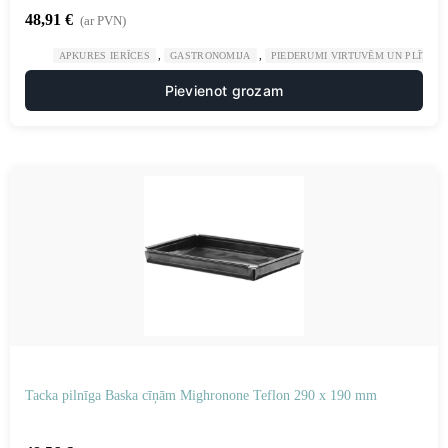
48,91
€
(ar PVN)
,
,
APKURES IERĪCES
GASTRONOMIJA
PIEDERUMI VIRTUVĒM UN PLĪTĪM
Pievienot grozam
Tacka pilnīga Baska cīņām Mighronone Teflon 290 x 190 mm