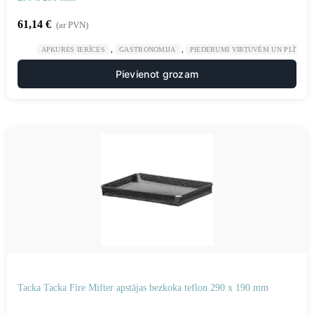
61,14
€
(ar PVN)
,
,
APKURES IERĪCES
GASTRONOMIJA
PIEDERUMI VIRTUVĒM UN PLĪTĪM
Pievienot grozam
Tacka Tacka Fire Mifter apstājas bezkoka teflon 290 x 190 mm