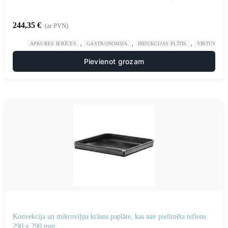
244,35
€
(ar PVN)
,
,
,
,
APKURES IERĪCES
GASTRONOMIJA
INDUKCIJAS PLĪTIS
VIRTUVE
Pievienot grozam
Konvekcija un mikroviļņu krāsns paplāte, kas nav pielīmēta teflons
290 x 290 mm