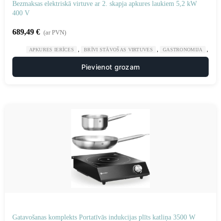
Bezmaksas elektriskā virtuve ar 2. skapja apkures laukiem 5,2 kW
400 V
689,49
€
(ar PVN)
,
,
,
APKURES IERĪCES
BRĪVI STĀVOŠAS VIRTUVES
GASTRONOMIJA
VI
Pievienot grozam
Gatavošanas komplekts Portatīvās indukcijas plīts katliņa 3500 W