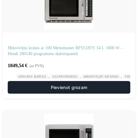
Mikroviļņu krāsns ar 100 Menumaster RFS518TS 34 L 1800 W –
Hendi 280140 programmu skārienpaneli
1849,54
€
(ar PVN)
,
,
,
APKURES IERĪCES
GASTRONOMIJA
MIKROVIĻŅU KRĀSNIS
VIRTUV
Pievienot grozam