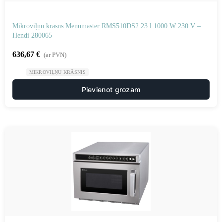
Mikroviļņu krāsns Menumaster RMS510DS2 23 l 1000 W 230 V –
Hendi 280065
636,67
€
(ar PVN)
MIKROVIĻŅU KRĀSNIS
Pievienot grozam