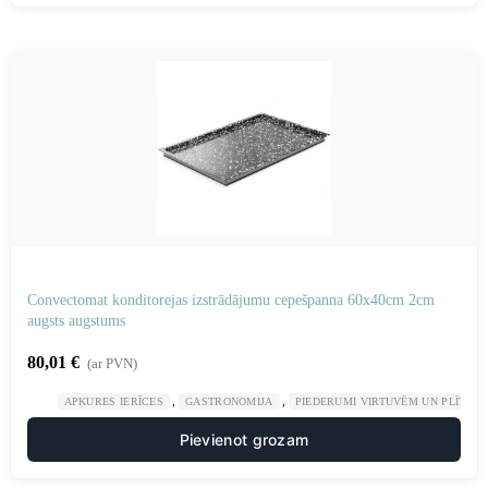
Convectomat konditorejas izstrādājumu cepešpanna 60x40cm 2cm
augsts augstums
80,01
€
(ar PVN)
,
,
APKURES IERĪCES
GASTRONOMIJA
PIEDERUMI VIRTUVĒM UN PLĪTĪM
Pievienot grozam