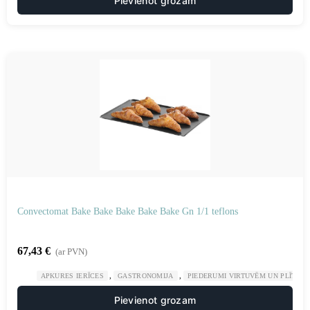
Pievienot grozam
Convectomat Bake Bake Bake Bake Bake Gn 1/1 teflons
67,43
€
(ar PVN)
,
,
APKURES IERĪCES
GASTRONOMIJA
PIEDERUMI VIRTUVĒM UN PLĪTĪM
Pievienot grozam