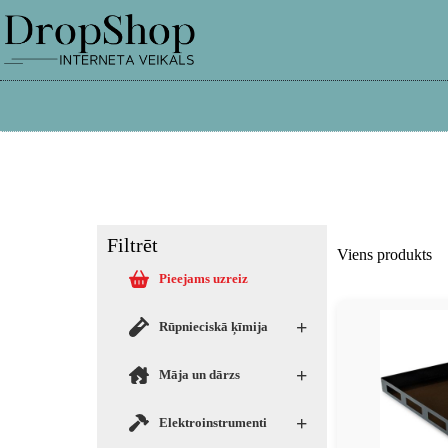
info@dropshop.lv
26661515
Filtrēt
Viens produkts
Pieejams uzreiz
+
Rūpnieciskā ķīmija
+
Māja un dārzs
+
Elektroinstrumenti