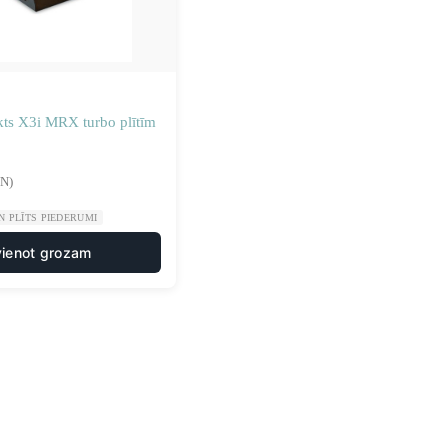
kts X3i MRX turbo plītīm
VN)
N PLĪTS PIEDERUMI
vienot grozam