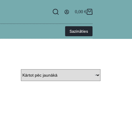
egāde
BUJ
Kontakti
Ielogoties
0,00
€
Sazināties