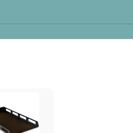
Kā iepirkties?
Atteikums
Garantija
Pi