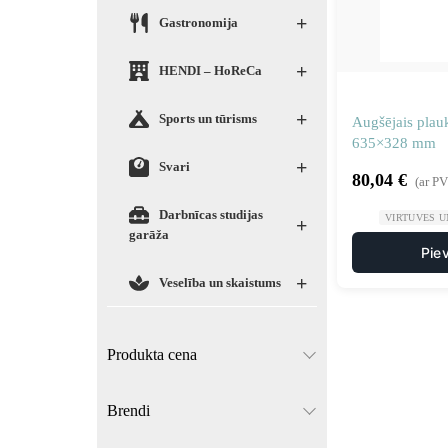
+
Gastronomija
+
HENDI – HoReCa
+
Sports un tūrisms
Augšējais plau
635×328 mm
+
Svari
80,04
€
(ar P
Darbnīcas studijas
VIRTUVES U
+
garāža
Pie
+
Veselība un skaistums
Produkta cena
Brendi