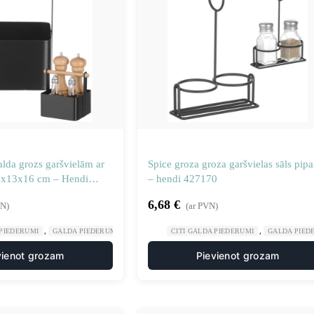
alda grozs garšvielām ar
Spice groza groza garšvielas sāls pipa
17x13x16 cm – Hendi
– hendi 427170
6,68
€
VN)
(ar PVN)
,
,
,
,
 PIEDERUMI
GALDA PIEDERUMI
GASTRONOMIJA
CITI GALDA PIEDERUMI
RESTORĀNS
GALDA PIED
vienot grozam
Pievienot grozam