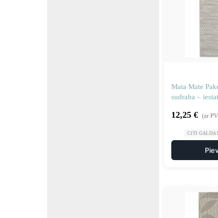
Mata Mate Pak
sudraba – iestat
12,25
€
(ar P
CITI GALDA
Pie