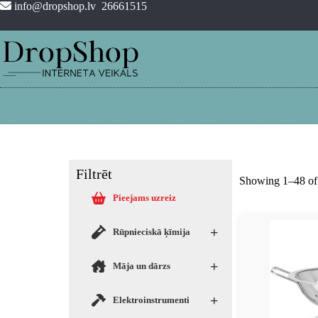
info@dropshop.lv
26661515
Filtrēt
Showing 1–48 of 
Pieejams uzreiz
+
Rūpnieciskā ķīmija
+
Māja un dārzs
+
Elektroinstrumenti