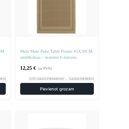
CM
Mata Mate Pake Table Frame 45X30CM
smilškrāsas – iestatiet 6 datorus.
12,25
€
(ar PVN)
,
,
,
,
ERUMI
GASTRONOMIJA
CITI GALDA PIEDERUMI
RESTORĀNS
GALDA PIEDERUMI
GASTRONOMIJA
Pievienot grozam