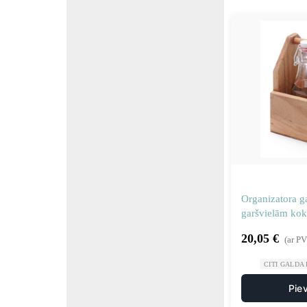
Organizatora g
garšvielām kok
rokturi – Hend
20,05
€
(ar P
CITI GALDA
Pie