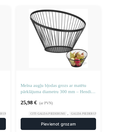
Melna augļu bļodas grozs ar matētu
pārklājuma diametru 300 mm – Hendi
427071
25,98
€
(ar PVN)
,
,
,
,
ERUMI
GASTRONOMIJA
CITI GALDA PIEDERUMI
RESTORĀNS
GALDA PIEDERUMI
GASTRONOMIJA
Pievienot grozam