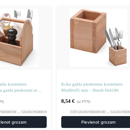
alda konteiners
Koka galda piederumu konteiners
a galda piederumi ar
80x80x95 mm – Hendi 664186
i 664315
8,54
€
VN)
(ar PVN)
,
,
,
,
 PIEDERUMI
GALDA PIEDERUMI
GASTRONOMIJA
CITI GALDA PIEDERUMI
RESTORĀNS
GALDA PIED
vienot grozam
Pievienot grozam