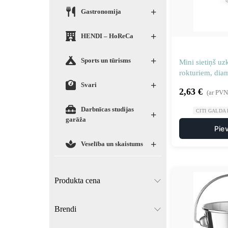
+
Gastronomija
+
HENDI – HoReCa
+
Sports un tūrisms
Mini sietiņš uz
rokturiem, di
+
Svari
2,63
€
(ar PVN
Darbnīcas studijas
CITI GALDA
+
garāža
Pie
+
Veselība un skaistums
Produkta cena
Brendi