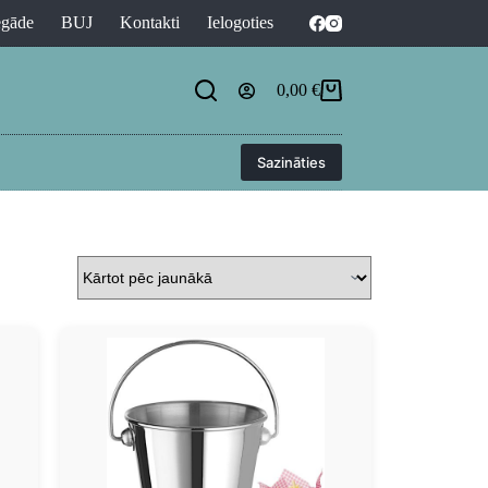
egāde
BUJ
Kontakti
Ielogoties
0,00
€
Sazināties