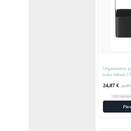
Organizatora g
koka rokturi 
427057
24,87
€
(ar P
CITI GALDA
Pie