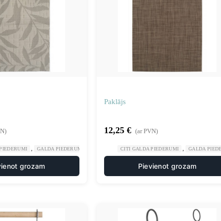
Paklājs
12,25
€
VN)
(ar PVN)
,
,
,
,
 PIEDERUMI
GALDA PIEDERUMI
GASTRONOMIJA
CITI GALDA PIEDERUMI
RESTORĀNS
GALDA PIED
vienot grozam
Pievienot grozam