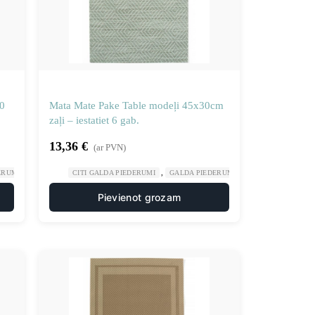
0
Mata Mate Pake Table modeļi 45x30cm
zaļi – iestatiet 6 gab.
13,36
€
(ar PVN)
,
,
,
,
ERUMI
GASTRONOMIJA
CITI GALDA PIEDERUMI
RESTORĀNS
GALDA PIEDERUMI
GASTRONOMIJA
Pievienot grozam