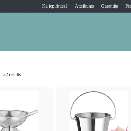
Kā iepirkties?
Atteikums
Garantija
Pi
122 results