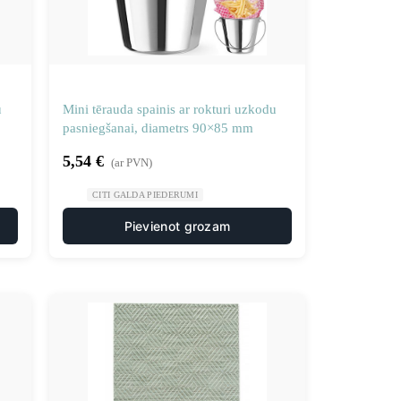
u
Mini tērauda spainis ar rokturi uzkodu
pasniegšanai, diametrs 90×85 mm
5,54
€
(ar PVN)
CITI GALDA PIEDERUMI
Pievienot grozam