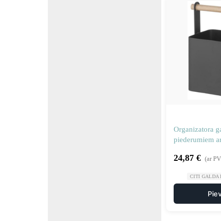
Organizatora g
piederumiem ar
14×10.5×19 cm
24,87
€
(ar P
CITI GALDA
Pie