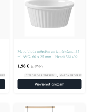
Metra bļoda mērcēm un iemērkšanai 35
ml AVG. 60 x 25 mm – Hendi 561492
1,98
€
(ar PVN)
,
,
,
,
ERUMI
GASTRONOMIJA
CITI GALDA PIEDERUMI
RESTORĀNS
GALDA PIEDERUMI
GASTRONOMIJA
Pievienot grozam