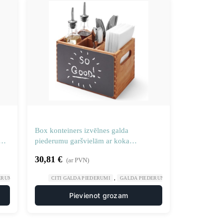
Box konteiners izvēlnes galda
0
piederumu garšvielām ar koka
rakstīšanas dēļiem – Hendi 664148
30,81
€
(ar PVN)
,
,
,
,
ERUMI
GASTRONOMIJA
CITI GALDA PIEDERUMI
RESTORĀNS
GALDA PIEDERUMI
GASTRONOMIJA
Pievienot grozam