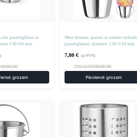
kodu pasniegšanai ar
Mini tērauda spainis ar rokturi uzkod
ametrs 130×64 mm
pasniegšanai, diametrs 130×110 mm
7,80
€
)
(ar PVN)
 PIEDERUMI
CITI GALDA PIEDERUMI
vienot grozam
Pievienot grozam