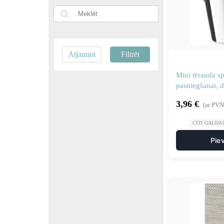
Atjaunot
Filtrēt
Mini tērauda sp
pasniegšanai, 
3,96
€
(ar PVN
CITI GALDA
Pie