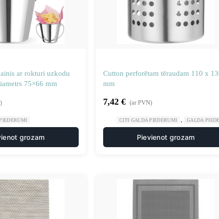
ainis ar rokturi uzkodu
Cutton perforētam tēraudam 110 x 13
diametrs 75×66 mm
mm
7,42
€
)
(ar PVN)
,
 PIEDERUMI
CITI GALDA PIEDERUMI
GALDA PIED
vienot grozam
Pievienot grozam