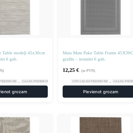
e Table modeļi 45x30cm
Mata Mate Pake Table Frame 45X30
iet 6 gab.
grafīts – iestatiet 6 gab.
12,25
€
VN)
(ar PVN)
,
,
,
,
 PIEDERUMI
GALDA PIEDERUMI
GASTRONOMIJA
CITI GALDA PIEDERUMI
RESTORĀNS
GALDA PIED
vienot grozam
Pievienot grozam