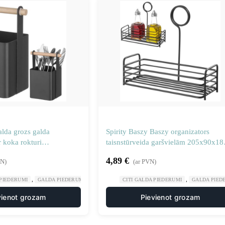
alda grozs galda
Spirity Baszy Baszy organizators
 koka rokturi
taisnstūrveida garšvielām 205x90x18
 – Hendi 427064
mm- Hendi 425770
4,89
€
VN)
(ar PVN)
,
,
,
,
 PIEDERUMI
GALDA PIEDERUMI
GASTRONOMIJA
CITI GALDA PIEDERUMI
RESTORĀNS
GALDA PIED
vienot grozam
Pievienot grozam