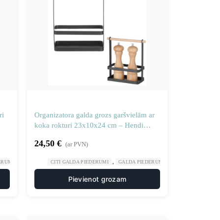
ri
Organizatora galda grozs garšvielām ar
koka rokturi 23x10x24 cm – Hendi
427040
24,50
€
(ar PVN)
,
,
,
,
ERUMI
GASTRONOMIJA
CITI GALDA PIEDERUMI
RESTORĀNS
GALDA PIEDERUMI
GASTRONOMIJA
Pievienot grozam