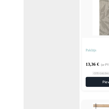
Paklājs
13,36
€
(ar P
CITI GALDA
Pie