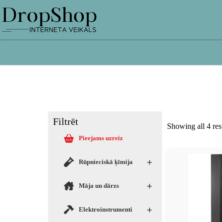
info@dropshop.lv
26661515
Filtrēt
Showing all 4 res
Pieejams uzreiz
+
Rūpnieciskā ķīmija
+
Māja un dārzs
+
Elektroinstrumenti