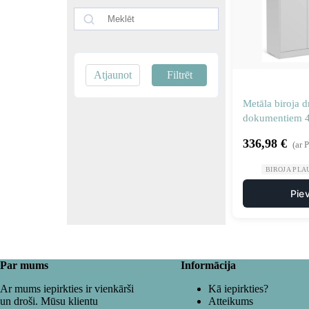
Atjaunot
Filtrēt
Metāla biroja d
dokumentiem 4 
durvju augstum
336,98
€
(ar 
BIROJA PLA
Pie
Par mums
Informācija
Ar mums iepirkties ir vienkārši
Kā iepirkties?
un droši. Mūsu klientu
Atteikums