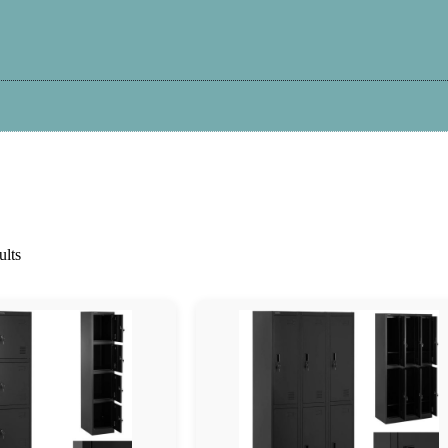
Kā iepirkties?
Atteikums
Garantija
Pi
ults