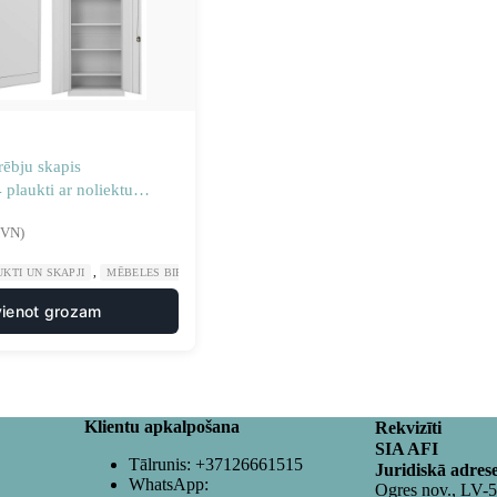
rēbju skapis
plaukti ar noliektu
u 180 cm pelēkā krāsā
PVN)
,
,
UKTI UN SKAPJI
MĒBELES BIROJAM
VESELĪBA UN SKAISTUMS
vienot grozam
Klientu apkalpošana
Rekvizīti
SIA AFI
Tālrunis:
+37126661515
Juridiskā adres
WhatsApp:
Ogres nov., LV-