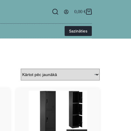
egāde
BUJ
Kontakti
Ielogoties
0,00
€
Sazināties