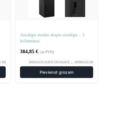
Aizslēgts metāla skapis aizslēgts – 3
kešatmiņas
384,85
€
(ar PVN)
,
,
,
S BIROJAM
VESELĪBA UN SKAISTUMS
BIROJA PLAUKTI UN SKAPJI
MĒBELES BIROJAM
VESELĪBA UN
Pievienot grozam