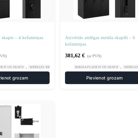
 skapis – 4 kešatmiņas
Aizvērtās atslēgas metāla skapīši – 6
kešatmiņas
381,62
€
PVN)
(ar PVN)
,
,
,
UKTI UN SKAPJI
MĒBELES BIROJAM
VESELĪBA UN SKAISTUMS
BIROJA PLAUKTI UN SKAPJI
MĒBELE
vienot grozam
Pievienot grozam