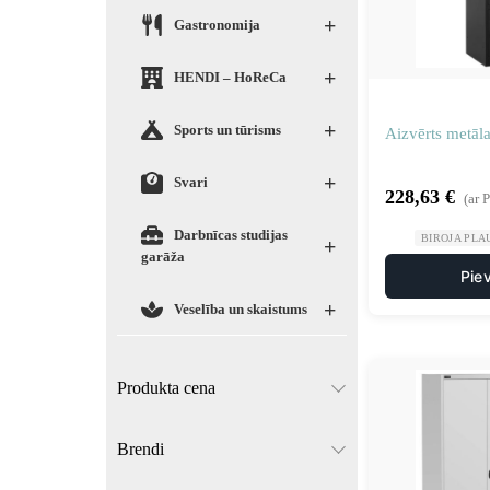
+
Gastronomija
+
HENDI – HoReCa
+
Sports un tūrisms
Aizvērts metāla
+
Svari
228,63
€
(ar 
Darbnīcas studijas
BIROJA PLA
+
garāža
Pie
+
Veselība un skaistums
Produkta cena
Brendi