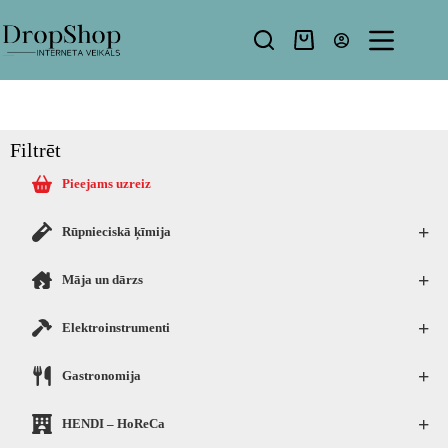
Filtrēt
Pieejams uzreiz
+
Rūpnieciskā ķīmija
+
Māja un dārzs
+
Elektroinstrumenti
+
Gastronomija
+
HENDI – HoReCa