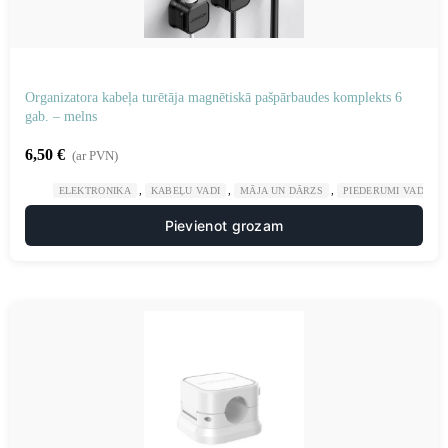
Organizatora kabeļa turētāja magnētiskā pašpārbaudes komplekts 6
gab. – melns
6,50
€
(ar PVN)
,
,
,
ELEKTRONIKA
KABEĻU VADI
MĀJA UN DĀRZS
PIEDERUMI VADU K
Pievienot grozam