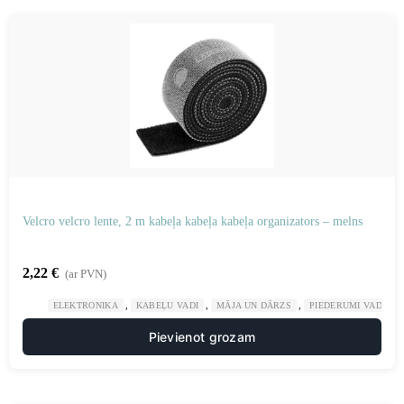
Velcro velcro lente, 2 m kabeļa kabeļa kabeļa organizators – melns
2,22
€
(ar PVN)
,
,
,
ELEKTRONIKA
KABEĻU VADI
MĀJA UN DĀRZS
PIEDERUMI VADU K
Pievienot grozam