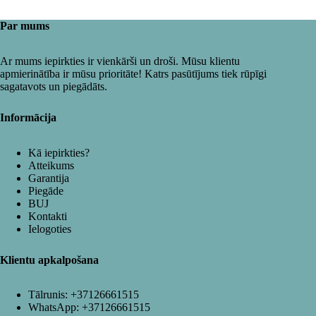
Par mums
Ar mums iepirkties ir vienkārši un droši. Mūsu klientu
apmierinātība ir mūsu prioritāte! Katrs pasūtījums tiek rūpīgi
sagatavots un piegādāts.
Informācija
Kā iepirkties?
Atteikums
Garantija
Piegāde
BUJ
Kontakti
Ielogoties
Klientu apkalpošana
Tālrunis:
+37126661515
WhatsApp:
+37126661515