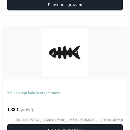
Pievienot grozam
Melno zivju kabeļu organizators
1,38
€
(ar PVN)
,
,
,
ELEKTRONIKA
KABEĻU VADI
MĀJA UN DĀRZS
PIEDERUMI VADU K