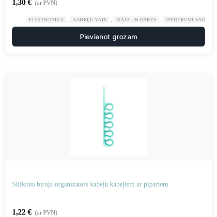
1,30
€
(ar PVN)
,
,
,
ELEKTRONIKA
KABEĻU VADI
MĀJA UN DĀRZS
PIEDERUMI VADU K
Pievienot grozam
Silikona biroja organizators kabeļu kabeļiem ar pipariem
1,22
€
(ar PVN)