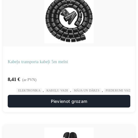
Kabeļu transporta kabeļi 5m melni
8,41
€
(ar PVN)
,
,
,
ELEKTRONIKA
KABEĻU VADI
MĀJA UN DĀRZS
PIEDERUMI VADU K
Pievienot grozam