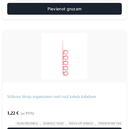
Pievienot grozam
Silikona biroja organizators rozā rozā kabeļa kabeļiem
1,22
€
(ar PVN)
,
,
,
ELEKTRONIKA
KABEĻU VADI
MĀJA UN DĀRZS
PIEDERUMI VADU K