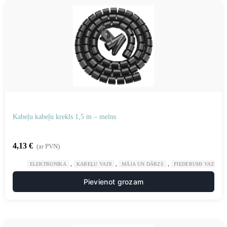
Kabeļu kabeļu krekls 1,5 m – melns
4,13
€
(ar PVN)
,
,
,
ELEKTRONIKA
KABEĻU VADI
MĀJA UN DĀRZS
PIEDERUMI VADU K
Pievienot grozam