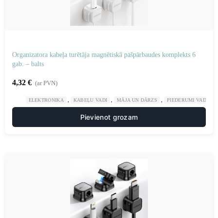
Organizatora kabeļa turētāja magnētiskā pašpārbaudes komplekts 6
gab. – balts
4,32
€
(ar PVN)
,
,
,
ELEKTRONIKA
KABEĻU VADI
MĀJA UN DĀRZS
PIEDERUMI VADU K
Pievienot grozam