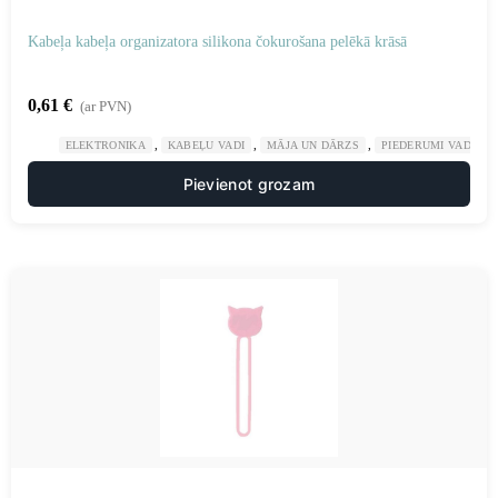
Kabeļa kabeļa organizatora silikona čokurošana pelēkā krāsā
0,61
€
(ar PVN)
,
,
,
ELEKTRONIKA
KABEĻU VADI
MĀJA UN DĀRZS
PIEDERUMI VADU K
Pievienot grozam