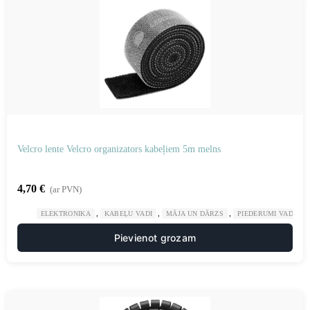
Velcro lente Velcro organizators kabeļiem 5m melns
4,70
€
(ar PVN)
,
,
,
ELEKTRONIKA
KABEĻU VADI
MĀJA UN DĀRZS
PIEDERUMI VADU K
Pievienot grozam