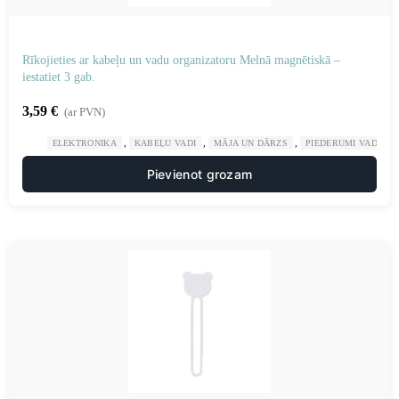
Rīkojieties ar kabeļu un vadu organizatoru Melnā magnētiskā –
iestatiet 3 gab.
3,59
€
(ar PVN)
,
,
,
ELEKTRONIKA
KABEĻU VADI
MĀJA UN DĀRZS
PIEDERUMI VADU K
Pievienot grozam