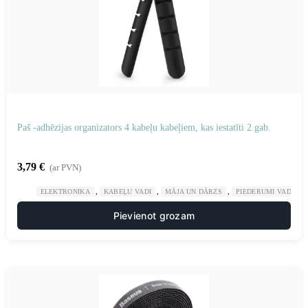
Paš -adhēzijas organizators 4 kabeļu kabeļiem, kas iestatīti 2 gab.
3,79
€
(ar PVN)
,
,
,
ELEKTRONIKA
KABEĻU VADI
MĀJA UN DĀRZS
PIEDERUMI VADU K
Pievienot grozam