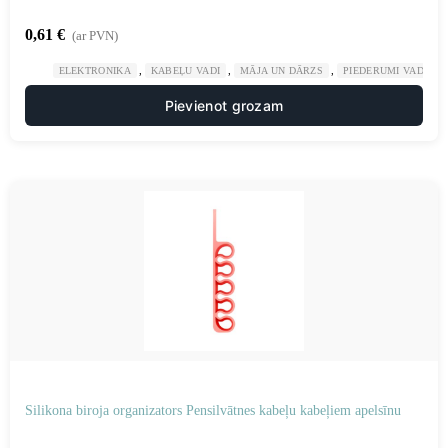
0,61
€
(ar PVN)
,
,
,
ELEKTRONIKA
KABEĻU VADI
MĀJA UN DĀRZS
PIEDERUMI VADU K
Pievienot grozam
Silikona biroja organizators Pensilvātnes kabeļu kabeļiem apelsīnu