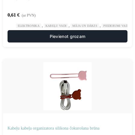
0,61
€
(ar PVN)
,
,
,
ELEKTRONIKA
KABEĻU VADI
MĀJA UN DĀRZS
PIEDERUMI VADU K
Pievienot grozam
Kabeļu kabeļa organizatora silikona čokurošana brūna