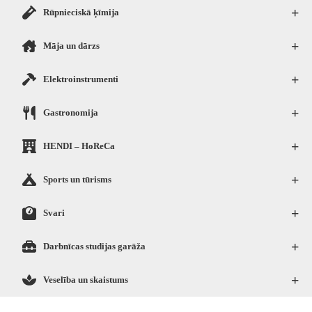
+
Rūpnieciskā ķīmija
+
Māja un dārzs
+
Elektroinstrumenti
+
Gastronomija
+
HENDI – HoReCa
+
Sports un tūrisms
+
Svari
+
Darbnīcas studijas garāža
+
Veselība un skaistums