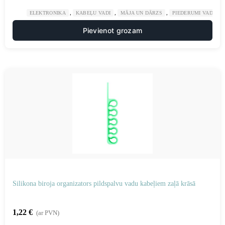
,
,
,
ELEKTRONIKA
KABEĻU VADI
MĀJA UN DĀRZS
PIEDERUMI VADU K
Pievienot grozam
Silikona biroja organizators pildspalvu vadu kabeļiem zaļā krāsā
1,22
€
(ar PVN)