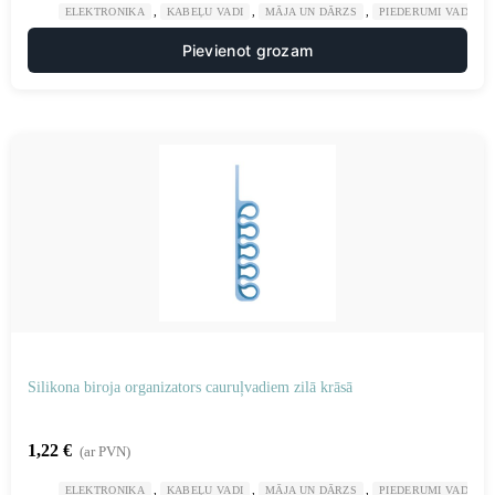
,
,
,
ELEKTRONIKA
KABEĻU VADI
MĀJA UN DĀRZS
PIEDERUMI VADU K
Pievienot grozam
Silikona biroja organizators cauruļvadiem zilā krāsā
1,22
€
(ar PVN)
,
,
,
ELEKTRONIKA
KABEĻU VADI
MĀJA UN DĀRZS
PIEDERUMI VADU K