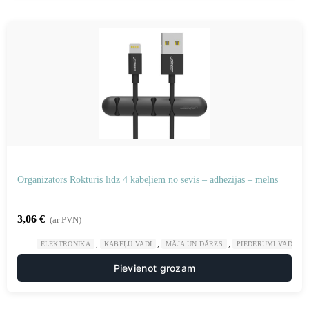
Organizators Rokturis līdz 4 kabeļiem no sevis – adhēzijas – melns
3,06
€
(ar PVN)
,
,
,
ELEKTRONIKA
KABEĻU VADI
MĀJA UN DĀRZS
PIEDERUMI VADU K
Pievienot grozam