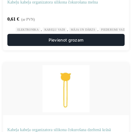
Kabeļu kabeļa organizatora silikona čokurošana melna
0,61
€
(ar PVN)
,
,
,
ELEKTRONIKA
KABEĻU VADI
MĀJA UN DĀRZS
PIEDERUMI VADU K
Pievienot grozam
Kabeļa kabeļa organizatora silikona čokurošana dzeltenā krāsā