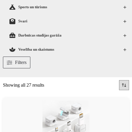
+
Sports un tūrisms
+
Svari
+
Darbnīcas studijas garāža
+
Veselība un skaistums
Filters
Showing all 27 results