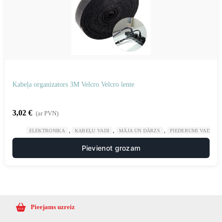
Kabeļa organizators 3M Velcro Velcro lente
3,02
€
(ar PVN)
,
,
,
ELEKTRONIKA
KABEĻU VADI
MĀJA UN DĀRZS
PIEDERUMI VADU K
Pievienot grozam
Pieejams uzreiz