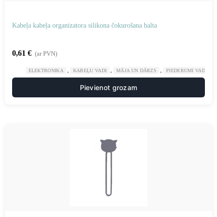
Kabeļa kabeļa organizatora silikona čokurošana balta
0,61
€
(ar PVN)
,
,
,
ELEKTRONIKA
KABEĻU VADI
MĀJA UN DĀRZS
PIEDERUMI VADU K
Pievienot grozam