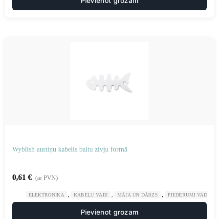
Pievienot grozam
Wyblish austiņu kabelis baltu zivju formā
0,61
€
(ar PVN)
,
,
,
ELEKTRONIKA
KABEĻU VADI
MĀJA UN DĀRZS
PIEDERUMI VADU K
Pievienot grozam