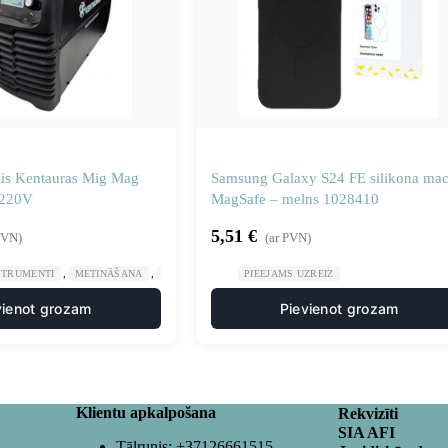
ais Kentauras Mig Mag
Samsung Galaxy S24 FE silikona mac
 220V
MagSafe – melns 1028410
5,51
€
PVN)
(ar PVN)
,
,
,
STRUMENTI
METINĀŠANA
METINĀŠANAS IEKĀRTAS
PIEEJAMS UZREIZ
PIEEJAMS UZREIZ
vienot grozam
Pievienot grozam
Klientu apkalpošana
Rekvizīti
SIA AFI
Tālrunis:
+37126661515