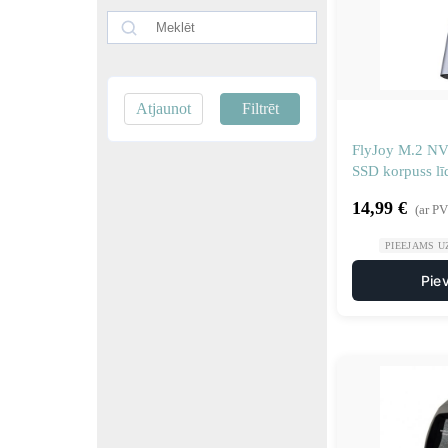
Atjaunot
Filtrēt
FlyJoy M.2 N
SSD korpuss l
1027477
14,99
€
(ar P
PIEEJAMS U
Pie