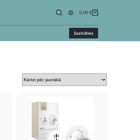
egāde
BUJ
Kontakti
Ielogoties
0,00
€
Sazināties