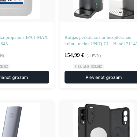
s Izopropanols IPA I-MAX
Kafijas perkolators ar bezpilēšanas
0845
krānu, melns UNIQ 7 l – Hendi 2114
1012922
154,99
€
VN)
(ar PVN)
ZREIZ
PIEEJAMS UZREIZ
vienot grozam
Pievienot grozam