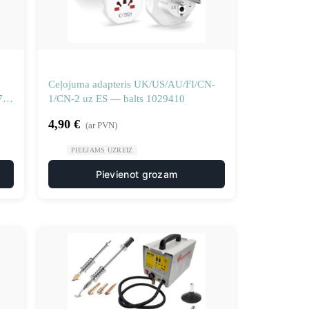
Ceļojuma adapteris UK/US/AU/FI/CN-
72-
1/CN-2 uz ES — balts 1029410
4,90
€
(ar PVN)
PIEEJAMS UZREIZ
Pievienot grozam