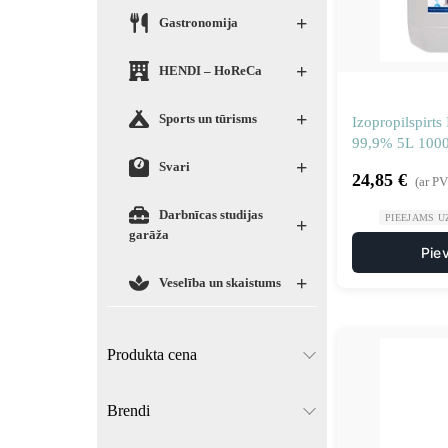
+
Gastronomija
+
HENDI – HoReCa
+
Sports un tūrisms
Izopropilspirt
99,9% 5L 100
+
Svari
24,85
€
(ar P
Darbnīcas studijas
PIEEJAMS U
+
garāža
Pie
+
Veselība un skaistums
Produkta cena
Brendi