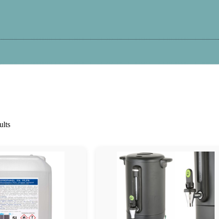
Kā iepirkties?
Atteikums
Garantija
Pi
ults