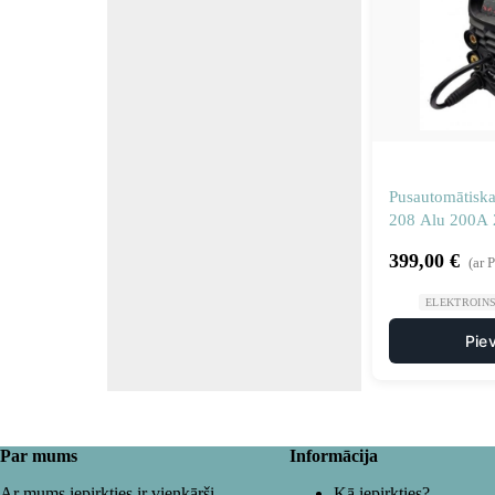
Pusautomātisk
208 Alu 200A
399,00
€
(ar 
ELEKTROIN
Pie
Par mums
Informācija
Ar mums iepirkties ir vienkārši
Kā iepirkties?