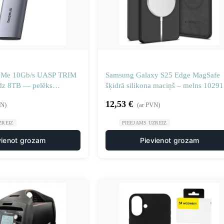
VMe 10Gb/s UASP TRIM
Samsung Galaxy S25 Edge MagSafe
īdz 8TB — pelēks
šķidrā silikona maciņš – melns 1029
12,53
€
VN)
(ar PVN)
ZREIZ
PIEEJAMS UZREIZ
vienot grozam
Pievienot grozam