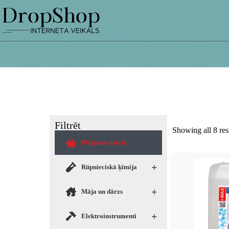
info@dropshop.lv
26661515
Filtrēt
Showing all 8 res
Pieejams uzreiz
+
Rūpnieciskā ķīmija
+
Māja un dārzs
+
Elektroinstrumenti