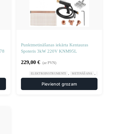
Punktmetināšanas iekārta Kentauras
178
Spoteris 3kW 220V KNM95L
229,00
€
(ar PVN)
,
,
ELEKTROINSTRUMENTI
METINĀŠANA
METINĀŠANAS IEKĀRT
Pievienot grozam