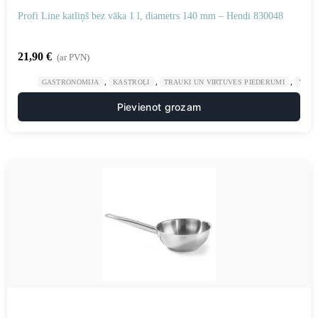
Profi Line katliņš bez vāka 1 l, diametrs 140 mm – Hendi 830048
21,90
€
(ar PVN)
,
,
,
GASTRONOMIJA
KASTROĻI
TRAUKI UN VIRTUVES PIEDERUMI
VIRT
Pievienot grozam