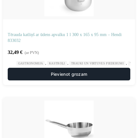
Tērauda katliņš ar ūdens apvalku 1 l 300 x 165 x 95 mm – Hendi
833032
32,49
€
(ar PVN)
,
,
,
GASTRONOMIJA
KASTROĻI
TRAUKI UN VIRTUVES PIEDERUMI
VIRT
Pievienot grozam