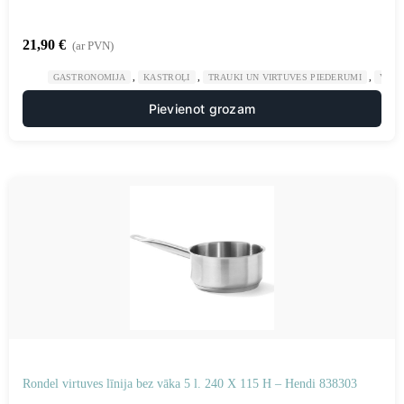
21,90
€
(ar PVN)
,
,
,
GASTRONOMIJA
KASTROĻI
TRAUKI UN VIRTUVES PIEDERUMI
VIRT
Pievienot grozam
Rondel virtuves līnija bez vāka 5 l. 240 X 115 H – Hendi 838303