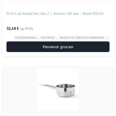
Profi Line katliņš bez vāka 2 l, diametrs 180 mm – Hendi 830154
32,14
€
(ar PVN)
,
,
,
GASTRONOMIJA
KASTROĻI
TRAUKI UN VIRTUVES PIEDERUMI
VIRT
Pievienot grozam