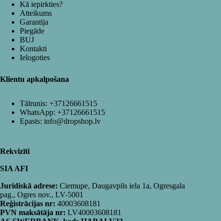
Kā iepirkties?
Atteikums
Garantija
Piegāde
BUJ
Kontakti
Ielogoties
Klientu apkalpošana
Tālrunis:
+37126661515
WhatsApp:
+37126661515
Epasts:
info@dropshop.lv
Rekvizīti
SIA AFI
Juridiskā adrese:
Ciemupe, Daugavpils iela 1a, Ogresgala
pag., Ogres nov., LV-5001
Reģistrācijas nr:
40003608181
PVN maksātāja nr:
LV40003608181