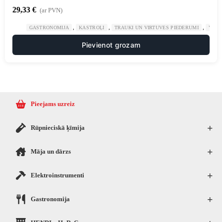
29,33
€
(ar PVN)
,
,
,
GASTRONOMIJA
KASTROĻI
TRAUKI UN VIRTUVES PIEDERUMI
VIRT
Pievienot grozam
Pieejams uzreiz
+
Rūpnieciskā ķīmija
+
Māja un dārzs
+
Elektroinstrumenti
+
Gastronomija