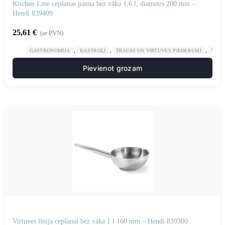
Kitchen Line cepšanas panna bez vāka 1,6 l, diametrs 200 mm –
Hendi 839409
25,61
€
(ar PVN)
,
,
,
GASTRONOMIJA
KASTROĻI
TRAUKI UN VIRTUVES PIEDERUMI
VIRT
Pievienot grozam
Virtuves līnija cepšanai bez vāka 1 l 160 mm – Hendi 839300