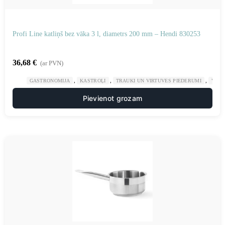
Profi Line katliņš bez vāka 3 l, diametrs 200 mm – Hendi 830253
36,68
€
(ar PVN)
,
,
,
GASTRONOMIJA
KASTROĻI
TRAUKI UN VIRTUVES PIEDERUMI
VIRT
Pievienot grozam