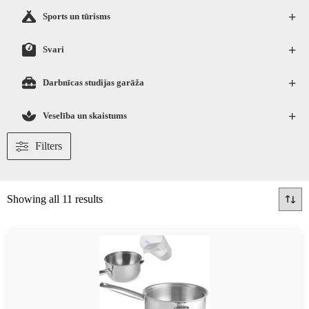
+
Sports un tūrisms
+
Svari
+
Darbnīcas studijas garāža
+
Veselība un skaistums
Filters
Showing all 11 results