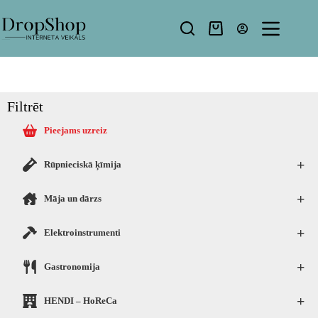
Filtrēt
Pieejams uzreiz
+
Rūpnieciskā ķīmija
+
Māja un dārzs
+
Elektroinstrumenti
+
Gastronomija
+
HENDI – HoReCa