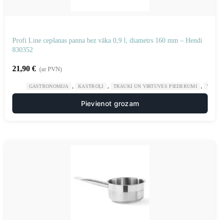
Profi Line cepšanas panna bez vāka 0,9 l, diametrs 160 mm – Hendi
830352
21,90
€
(ar PVN)
,
,
,
GASTRONOMIJA
KASTROĻI
TRAUKI UN VIRTUVES PIEDERUMI
VIRT
Pievienot grozam