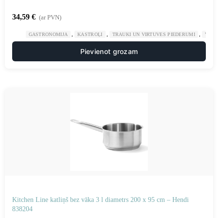
34,59
€
(ar PVN)
,
,
,
GASTRONOMIJA
KASTROĻI
TRAUKI UN VIRTUVES PIEDERUMI
VIRT
Pievienot grozam
Kitchen Line katliņš bez vāka 3 l diametrs 200 x 95 cm – Hendi
838204