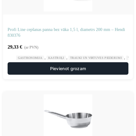
Profi Line cepšanas panna bez vāka 1,5 l, diametrs 200 mm – Hendi
830376
29,33
€
(ar PVN)
,
,
,
GASTRONOMIJA
KASTROĻI
TRAUKI UN VIRTUVES PIEDERUMI
VIRT
Pievienot grozam