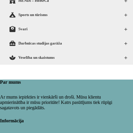
+
HENDI – HoReCa
+
Sports un tūrisms
+
Svari
+
Darbnīcas studijas garāža
+
Veselība un skaistums
Par mums
Ar mums iepirkties ir vienkārši un droši. Mūsu klientu
apmierinātība ir mūsu prioritāte! Katrs pasūtījums tiek rūpīgi
sagatavots un piegādāts.
Informācija