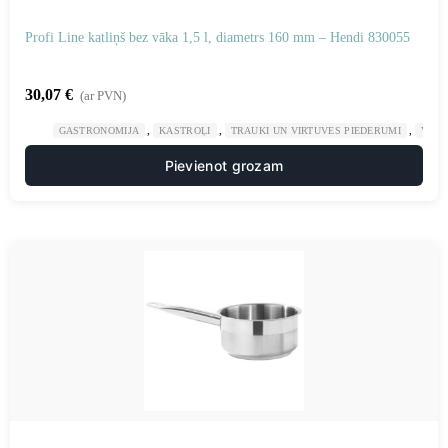
Profi Line katliņš bez vāka 1,5 l, diametrs 160 mm – Hendi 830055
30,07
€
(ar PVN)
,
,
,
GASTRONOMIJA
KASTROĻI
TRAUKI UN VIRTUVES PIEDERUMI
VIRT
Pievienot grozam