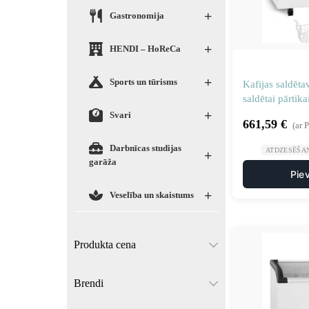
+
Gastronomija
+
HENDI – HoReCa
+
Sports un tūrisms
Kafijas saldēta
saldētai pārtika
+
Svari
661,59
€
(ar 
Darbnīcas studijas
ATDZESĒŠA
+
garāža
Pie
+
Veselība un skaistums
Produkta cena
Brendi