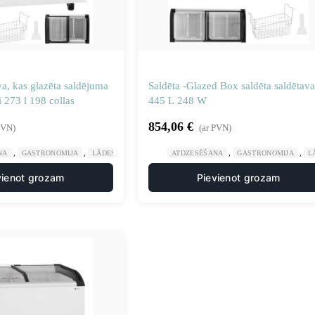
va, kas glazēta saldējuma
Saldēta -Glazed Box saldēta saldētava
i 273 l 198 collas
445 L 248 W
854,06
€
PVN)
(ar PVN)
,
,
,
,
NA
GASTRONOMIJA
LĀDES SALDĒTAVAS UN LEDUSSKAPJI
ATDZESĒŠANA
GASTRONOMIJA
L
vienot grozam
Pievienot grozam