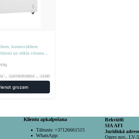
aliem, komerciāliem
ēdzeni un stikla virsmu
5L
PVN)
,
,
NA
GASTRONOMIJA
LĀDES SALDĒTAVAS UN LEDUSSKAPJI
vienot grozam
Klientu apkalpošana
Rekvizīti
SIA AFI
Tālrunis:
+37126661515
Juridiskā adres
WhatsApp:
Ogres nov., LV-