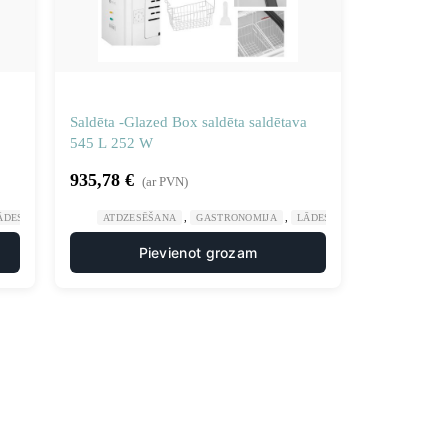
Saldēta -Glazed Box saldēta saldētava
545 L 252 W
935,78
€
(ar PVN)
,
,
ĀDES SALDĒTAVAS UN LEDUSSKAPJI
ATDZESĒŠANA
GASTRONOMIJA
LĀDES SALDĒTAVAS UN LEDU
Pievienot grozam