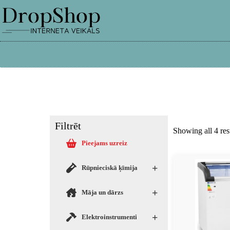
info@dropshop.lv
26661515
Filtrēt
Showing all 4 res
Pieejams uzreiz
+
Rūpnieciskā ķīmija
+
Māja un dārzs
+
Elektroinstrumenti