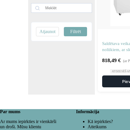
Atjaunot
Filtrēt
Saldētava veik
nolūkiem, ar sl
līdz -25°C, 35
818,49
€
(ar 
ATDZESĒŠA
Pie
Par mums
Informācija
Ar mums iepirkties ir vienkārši
Kā iepirkties?
un droši. Mūsu klientu
Atteikums