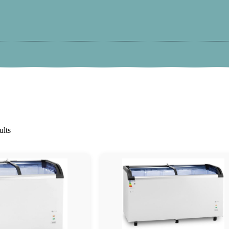
Kā iepirkties?
Atteikums
Garantija
Pi
ults