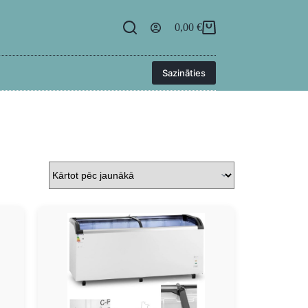
egāde
BUJ
Kontakti
Ielogoties
0,00
€
Sazināties