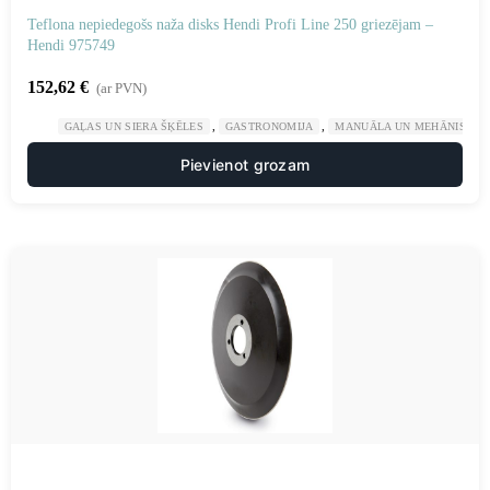
Teflona nepiedegošs naža disks Hendi Profi Line 250 griezējam –
Hendi 975749
152,62
€
(ar PVN)
,
,
GAĻAS UN SIERA ŠĶĒLES
GASTRONOMIJA
MANUĀLA UN MEHĀNISKA 
Pievienot grozam