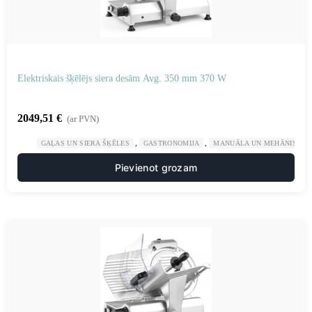
Elektriskais šķēlējs siera desām Avg. 350 mm 370 W
2049,51
€
(ar PVN)
,
,
GAĻAS UN SIERA ŠĶĒLES
GASTRONOMIJA
MANUĀLA UN MEHĀNISKA 
Pievienot grozam