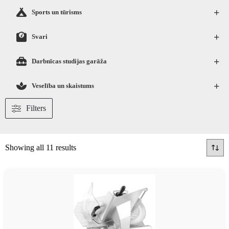
+
Sports un tūrisms
+
Svari
+
Darbnīcas studijas garāža
+
Veselība un skaistums
Filters
Showing all 11 results