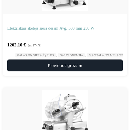
Elektriskais šķēlējs siera desām Avg. 300 mm 250 W
1262,10
€
(ar PVN)
,
,
GAĻAS UN SIERA ŠĶĒLES
GASTRONOMIJA
MANUĀLA UN MEHĀNISKA 
Pievienot grozam