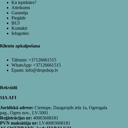
Kā iepirkties?
Atteikums
Garantija
Piegāde
BUJ
Kontakti
Ielogoties
Klientu apkalpošana
Tālrunis:
+37126661515
WhatsApp:
+37126661515
Epasts:
info@dropshop.lv
Rekvizīti
SIA AFI
Juridiskā adrese:
Ciemupe, Daugavpils iela 1a, Ogresgala
pag., Ogres nov., LV-5001
Reģistrācijas nr:
40003608181
PVN maksātāja nr:
LV40003608181