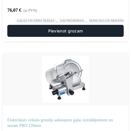
76,07
€
(ar PVN)
,
,
GAĻAS UN SIERA ŠĶĒLES
GASTRONOMIJA
MANUĀLA UN MEHĀNISKA 
Pievienot grozam
Elektriskais veikala griezējs aukstajiem gaļas izstrādājumiem un
sieram PRO 220mm