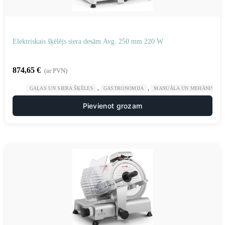
Elektriskais šķēlējs siera desām Avg. 250 mm 220 W
874,65
€
(ar PVN)
,
,
GAĻAS UN SIERA ŠĶĒLES
GASTRONOMIJA
MANUĀLA UN MEHĀNISKA 
Pievienot grozam