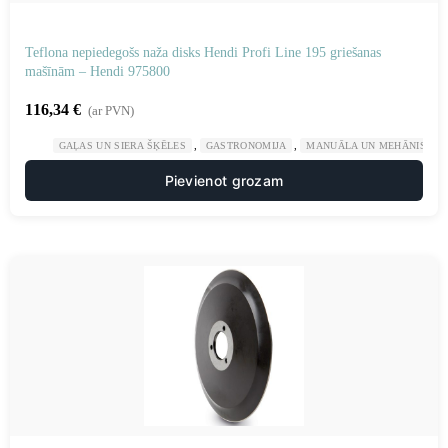
Teflona nepiedegošs naža disks Hendi Profi Line 195 griešanas
mašīnām – Hendi 975800
116,34
€
(ar PVN)
,
,
GAĻAS UN SIERA ŠĶĒLES
GASTRONOMIJA
MANUĀLA UN MEHĀNISKA 
Pievienot grozam