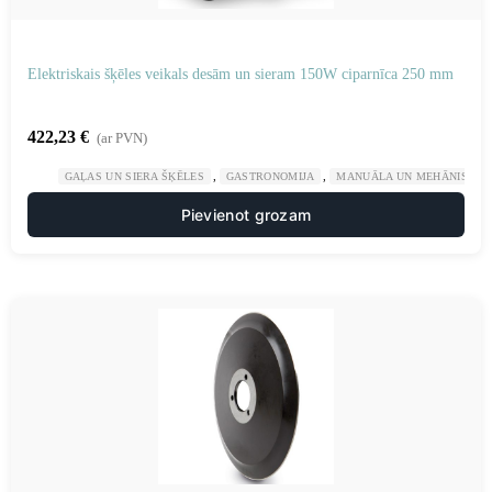
Elektriskais šķēles veikals desām un sieram 150W ciparnīca 250 mm
422,23
€
(ar PVN)
,
,
GAĻAS UN SIERA ŠĶĒLES
GASTRONOMIJA
MANUĀLA UN MEHĀNISKA 
Pievienot grozam