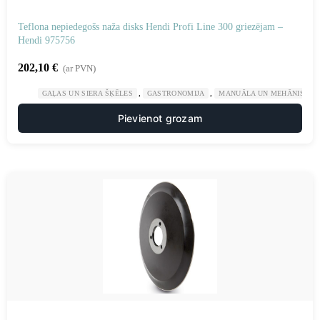
Teflona nepiedegošs naža disks Hendi Profi Line 300 griezējam –
Hendi 975756
202,10
€
(ar PVN)
,
,
GAĻAS UN SIERA ŠĶĒLES
GASTRONOMIJA
MANUĀLA UN MEHĀNISKA 
Pievienot grozam