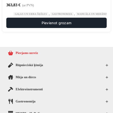
363,83
€
(ar PVN)
,
,
GAĻAS UN SIERA ŠĶĒLES
GASTRONOMIJA
MANUĀLA UN MEHĀNISKA 
Pievienot grozam
Pieejams uzreiz
+
Rūpnieciskā ķīmija
+
Māja un dārzs
+
Elektroinstrumenti
+
Gastronomija