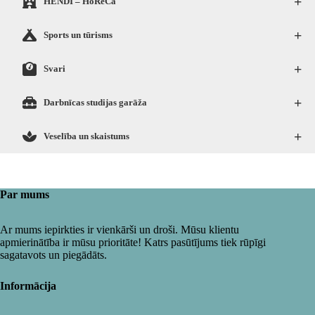
+
HENDI – HoReCa
+
Sports un tūrisms
+
Svari
+
Darbnīcas studijas garāža
+
Veselība un skaistums
Par mums
Ar mums iepirkties ir vienkārši un droši. Mūsu klientu
apmierinātība ir mūsu prioritāte! Katrs pasūtījums tiek rūpīgi
sagatavots un piegādāts.
Informācija