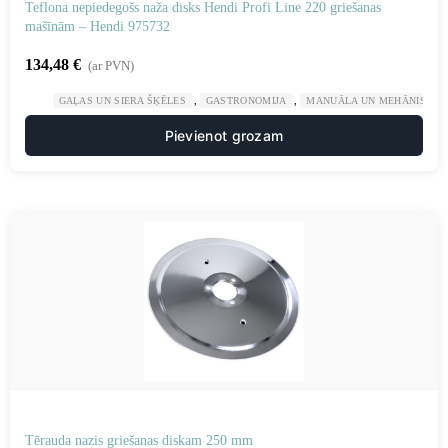
Teflona nepiedegošs naža disks Hendi Profi Line 220 griešanas
mašīnām – Hendi 975732
134,48
€
(ar PVN)
,
,
GAĻAS UN SIERA ŠĶĒLES
GASTRONOMIJA
MANUĀLA UN MEHĀNISKA 
Pievienot grozam
Tērauda nazis griešanas diskam 250 mm