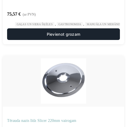
75,57
€
(ar PVN)
,
,
GAĻAS UN SIERA ŠĶĒLES
GASTRONOMIJA
MANUĀLA UN MEHĀNISKA 
Pievienot grozam
Tērauda nazis līdz Slicer 220mm vairogam