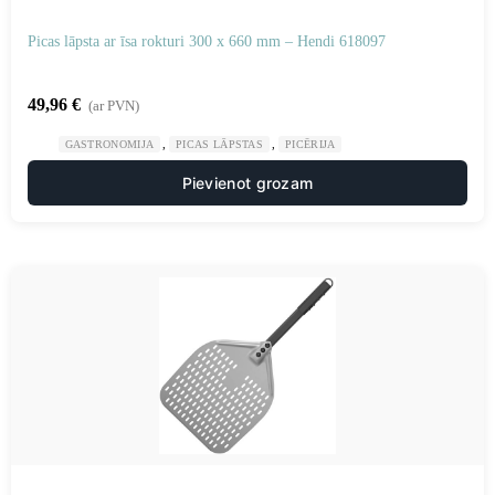
Picas lāpsta ar īsa rokturi 300 x 660 mm – Hendi 618097
49,96
€
(ar PVN)
,
,
GASTRONOMIJA
PICAS LĀPSTAS
PICĒRIJA
Pievienot grozam