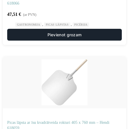
618066
47,51
€
(ar PVN)
,
,
GASTRONOMIJA
PICAS LĀPSTAS
PICĒRIJA
Pievienot grozam
Picas lāpsta ar īsu kvadrātveida rokturi 405 x 760 mm – Hendi
618059