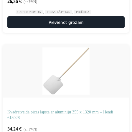
26,36
€
(ar PVN)
,
,
GASTRONOMIJA
PICAS LĀPSTAS
PICĒRIJA
Pievienot grozam
Kvadrātveida picas lāpsta ar alumīniju 355 x 1320 mm – Hendi
618028
34,24
€
(ar PVN)