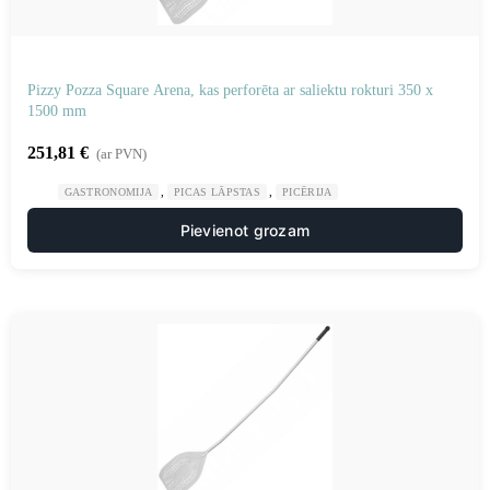
Pizzy Pozza Square Arena, kas perforēta ar saliektu rokturi 350 x
1500 mm
251,81
€
(ar PVN)
,
,
GASTRONOMIJA
PICAS LĀPSTAS
PICĒRIJA
Pievienot grozam