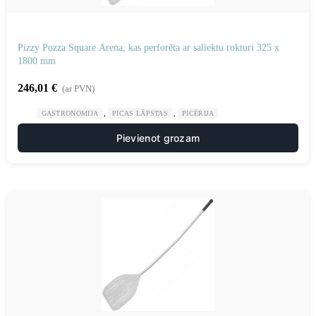
Pizzy Pozza Square Arena, kas perforēta ar saliektu rokturi 325 x
1800 mm
246,01
€
(ar PVN)
,
,
GASTRONOMIJA
PICAS LĀPSTAS
PICĒRIJA
Pievienot grozam