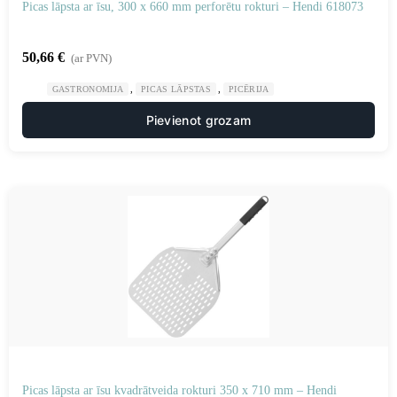
Picas lāpsta ar īsu, 300 x 660 mm perforētu rokturi – Hendi 618073
50,66
€
(ar PVN)
,
,
GASTRONOMIJA
PICAS LĀPSTAS
PICĒRIJA
Pievienot grozam
Picas lāpsta ar īsu kvadrātveida rokturi 350 x 710 mm – Hendi