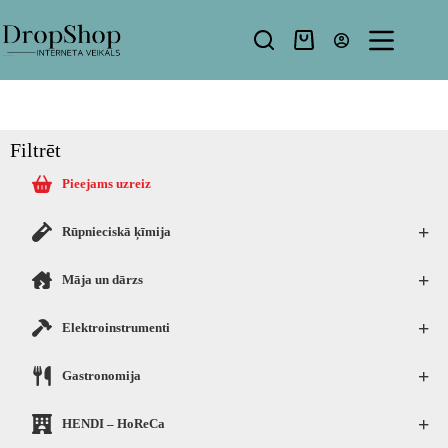
Filtrēt
Pieejams uzreiz
+
Rūpnieciskā ķīmija
+
Māja un dārzs
+
Elektroinstrumenti
+
Gastronomija
+
HENDI – HoReCa