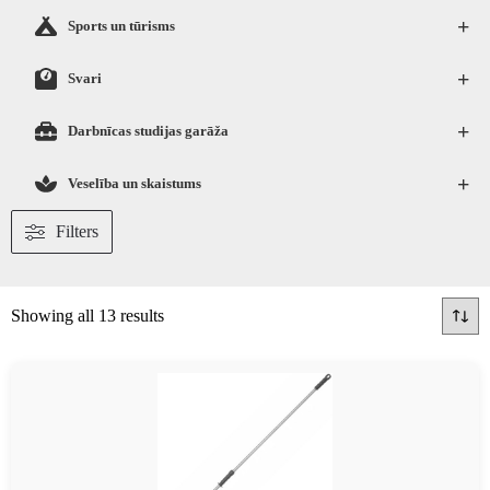
+
Sports un tūrisms
+
Svari
+
Darbnīcas studijas garāža
+
Veselība un skaistums
Filters
Showing all 13 results