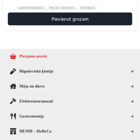
,
,
GASTRONOMIJA
PICAS LĀPSTAS
PICĒRIJA
Pievienot grozam
Pieejams uzreiz
+
Rūpnieciskā ķīmija
+
Māja un dārzs
+
Elektroinstrumenti
+
Gastronomija
+
HENDI – HoReCa