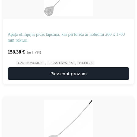
Apaļa olimpijas picas lāpstiņa, kas perforēta ar nobīdītu 200 x 1700
mm rokturi
158,38
€
(ar PVN)
,
,
GASTRONOMIJA
PICAS LĀPSTAS
PICĒRIJA
Pievienot grozam