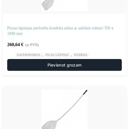
Pizzas lāpstiņas perforēta kvadrāta arēna ar saliektu rokturi 350 x
1840 mm
260,64
€
(ar PVN)
,
,
GASTRONOMIJA
PICAS LĀPSTAS
PICĒRIJA
Pievienot grozam