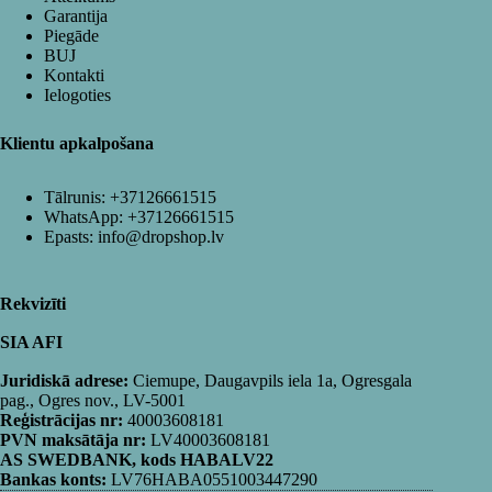
Garantija
Piegāde
BUJ
Kontakti
Ielogoties
Klientu apkalpošana
Tālrunis:
+37126661515
WhatsApp:
+37126661515
Epasts:
info@dropshop.lv
Rekvizīti
SIA AFI
Juridiskā adrese:
Ciemupe, Daugavpils iela 1a, Ogresgala
pag., Ogres nov., LV-5001
Reģistrācijas nr:
40003608181
PVN maksātāja nr:
LV40003608181
AS SWEDBANK, kods HABALV22
Bankas konts:
LV76HABA0551003447290