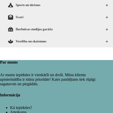
+
Sports un tūrisms
+
Svari
+
Darbnīcas studijas garāža
+
Veselība un skaistums
Par mums
Ar mums iepirkties ir vienkārši un droši. Mūsu klientu
apmierinātība ir mūsu prioritāte! Katrs pasūtījums tiek rūpīgi
sagatavots un piegādāts.
Informācija
Kā iepirkties?
Atteikums