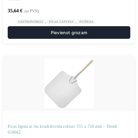
35,64
€
(ar PVN)
,
,
GASTRONOMIJA
PICAS LĀPSTAS
PICĒRIJA
Pievienot grozam
Picas lāpsta ar īsu kvadrātveida rokturi 355 x 710 mm – Hendi
618042