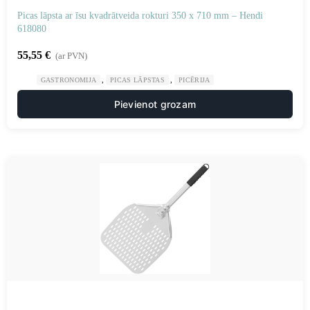
Picas lāpsta ar īsu kvadrātveida rokturi 350 x 710 mm – Hendi
618080
55,55
€
(ar PVN)
,
,
GASTRONOMIJA
PICAS LĀPSTAS
PICĒRIJA
Pievienot grozam