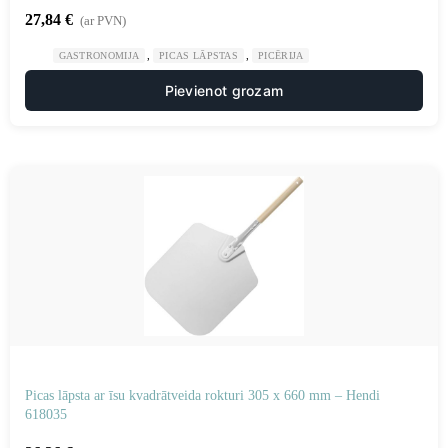
27,84
€
(ar PVN)
,
,
GASTRONOMIJA
PICAS LĀPSTAS
PICĒRIJA
Pievienot grozam
Picas lāpsta ar īsu kvadrātveida rokturi 305 x 660 mm – Hendi
618035