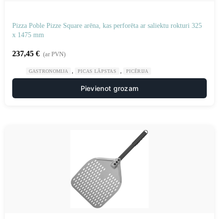
Pizza Poble Pizze Square arēna, kas perforēta ar saliektu rokturi 325
x 1475 mm
237,45
€
(ar PVN)
,
,
GASTRONOMIJA
PICAS LĀPSTAS
PICĒRIJA
Pievienot grozam