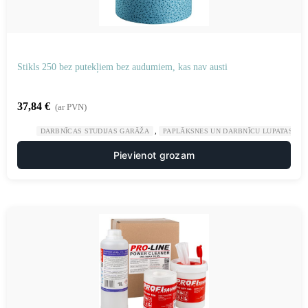
Stikls 250 bez putekļiem bez audumiem, kas nav austi
37,84
€
(ar PVN)
,
,
DARBNĪCAS STUDIJAS GARĀŽA
PAPLĀKSNES UN DARBNĪCU LUPATAS
Pievienot grozam