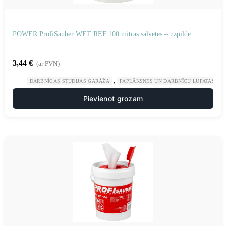
POWER ProfiSauber WET REF 100 mitrās salvetes – uzpilde
3,44
€
(ar PVN)
,
,
DARBNĪCAS STUDIJAS GARĀŽA
PAPLĀKSNES UN DARBNĪCU LUPATAS
Pievienot grozam