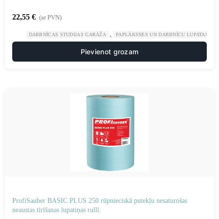
22,55
€
(ar PVN)
,
,
DARBNĪCAS STUDIJAS GARĀŽA
PAPLĀKSNES UN DARBNĪCU LUPATAS
Pievienot grozam
ProfiSauber BASIC PLUS 250 rūpnieciskā putekļu nesaturošas
neaustas tīrīšanas lupatiņas rullī.