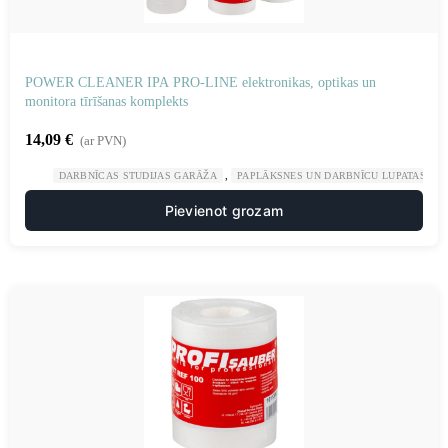
POWER CLEANER IPA PRO-LINE elektronikas, optikas un
monitora tīrīšanas komplekts
14,09
€
(ar PVN)
,
,
DARBNĪCAS STUDIJAS GARĀŽA
PAPLĀKSNES UN DARBNĪCU LUPATAS
Pievienot grozam