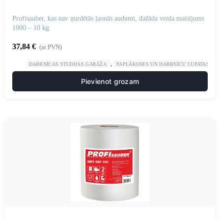
Profisauber, kas nav ņurdētās ļaunās audumi, dažāda veida maisījums
1000 – 10 kg
37,84
€
(ar PVN)
,
,
DARBNĪCAS STUDIJAS GARĀŽA
PAPLĀKSNES UN DARBNĪCU LUPATAS
Pievienot grozam