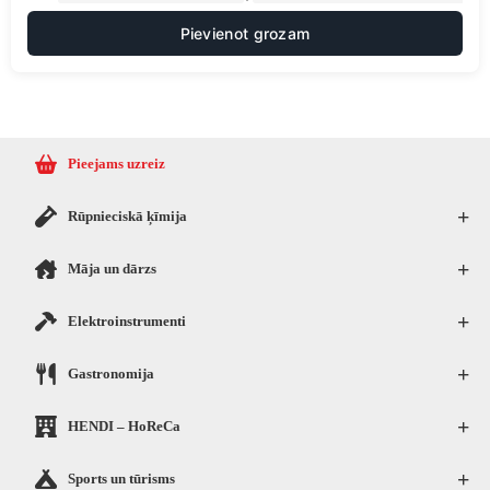
Pievienot grozam
Pieejams uzreiz
+
Rūpnieciskā ķīmija
+
Māja un dārzs
+
Elektroinstrumenti
+
Gastronomija
+
HENDI – HoReCa
+
Sports un tūrisms