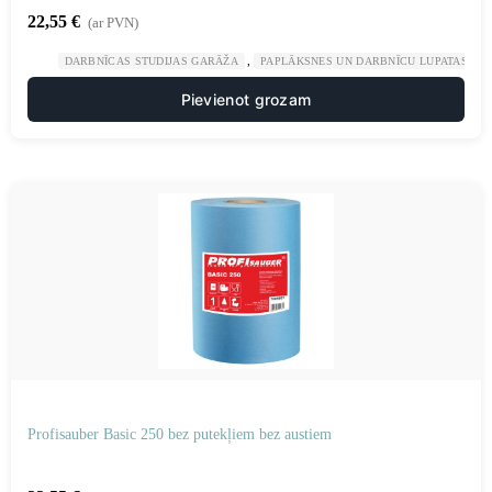
22,55
€
(ar PVN)
,
,
DARBNĪCAS STUDIJAS GARĀŽA
PAPLĀKSNES UN DARBNĪCU LUPATAS
Pievienot grozam
Profisauber Basic 250 bez putekļiem bez austiem