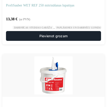
ProfiSauber WET REF 250 mitrināšanas lupatiņas
13,38
€
(ar PVN)
,
,
DARBNĪCAS STUDIJAS GARĀŽA
PAPLĀKSNES UN DARBNĪCU LUPATAS
Pievienot grozam