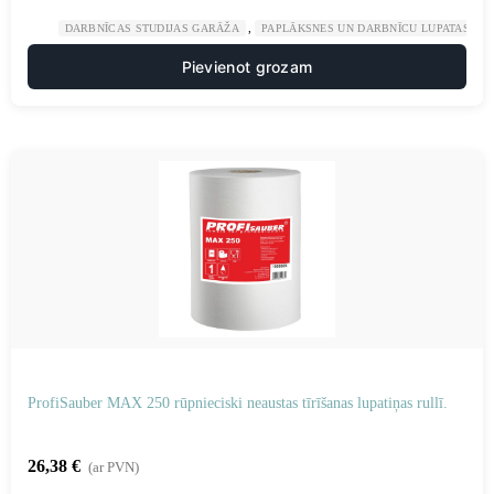
,
,
DARBNĪCAS STUDIJAS GARĀŽA
PAPLĀKSNES UN DARBNĪCU LUPATAS
Pievienot grozam
ProfiSauber MAX 250 rūpnieciski neaustas tīrīšanas lupatiņas rullī.
26,38
€
(ar PVN)