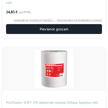
rullī
24,85
€
(ar PVN)
,
,
DARBNĪCAS STUDIJAS GARĀŽA
PAPLĀKSNES UN DARBNĪCU LUPATAS
Pievienot grozam
ProfiSauber SOFT 250 rūpnieciski neaustas tīrīšanas lupatiņas rullī.