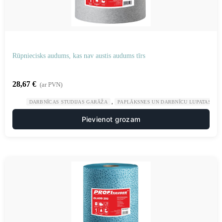
Rūpniecisks audums, kas nav austis audums tīrs
28,67
€
(ar PVN)
,
,
DARBNĪCAS STUDIJAS GARĀŽA
PAPLĀKSNES UN DARBNĪCU LUPATAS
Pievienot grozam