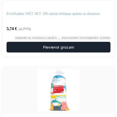
ProfiSauber WET SET 100 mitrās tīrīšanas spainis ar dozatoru
5,74
€
(ar PVN)
,
,
DARBNĪCAS STUDIJAS GARĀŽA
PAPLĀKSNES UN DARBNĪCU LUPATAS
Pievienot grozam