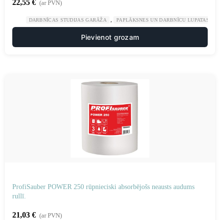
22,55
€
(ar PVN)
,
,
DARBNĪCAS STUDIJAS GARĀŽA
PAPLĀKSNES UN DARBNĪCU LUPATAS
Pievienot grozam
ProfiSauber POWER 250 rūpnieciski absorbējošs neausts audums
rullī.
21,03
€
(ar PVN)