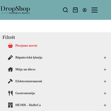
Filtrēt
Pieejams uzreiz
+
Rūpnieciskā ķīmija
+
Māja un dārzs
+
Elektroinstrumenti
+
Gastronomija
+
HENDI – HoReCa