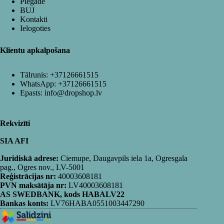
Piegāde
BUJ
Kontakti
Ielogoties
Klientu apkalpošana
Tālrunis:
+37126661515
WhatsApp:
+37126661515
Epasts:
info@dropshop.lv
Rekvizīti
SIA AFI
Juridiskā adrese:
Ciemupe, Daugavpils iela 1a, Ogresgala
pag., Ogres nov., LV-5001
Reģistrācijas nr:
40003608181
PVN maksātāja nr:
LV40003608181
AS SWEDBANK, kods HABALV22
Bankas konts:
LV76HABA0551003447290