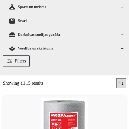
+
Sports un tūrisms
+
Svari
+
Darbnīcas studijas garāža
+
Veselība un skaistums
Filters
Showing all 15 results