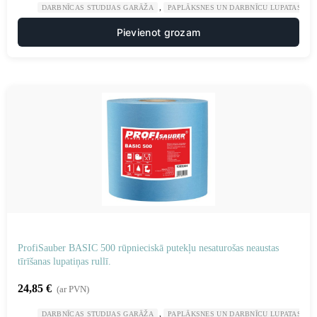
,
,
DARBNĪCAS STUDIJAS GARĀŽA
PAPLĀKSNES UN DARBNĪCU LUPATAS
Pievienot grozam
ProfiSauber BASIC 500 rūpnieciskā putekļu nesaturošas neaustas
tīrīšanas lupatiņas rullī.
24,85
€
(ar PVN)
,
,
DARBNĪCAS STUDIJAS GARĀŽA
PAPLĀKSNES UN DARBNĪCU LUPATAS