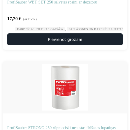
ProfiSauber WET SET 250 salvetes spainī ar dozatoru
17,20
€
(ar PVN)
,
,
DARBNĪCAS STUDIJAS GARĀŽA
PAPLĀKSNES UN DARBNĪCU LUPATAS
Pievienot grozam
ProfiSauber STRONG 250 rūpnieciski neaustas tīrīšanas lupatiņas