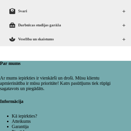
+
Svari
+
Darbnīcas studijas garāža
+
Veselība un skaistums
Par mums
Ar mums iepirkties ir vienkārši un droši. Mūsu klientu
apmierinātība ir mūsu prioritāte! Katrs pasūtījums tiek rūpīgi
sagatavots un piegādāts.
Informācija
Kā iepirkties?
Atteikums
Garantija