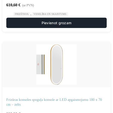
610,60
€
(ar PVN)
,
FRIZĒTAVA
VESELĪBA UN SKAISTUMS
Pievienot grozam
Frizūras konsoles spoguļa konsole ar LED apgaismojumu 180 x 70
cm – zelts