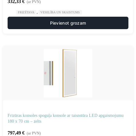
332,33
€
(ar PVN)
,
FRIZĒTAVA
VESELĪBA UN SKAISTUMS
Pievienot grozam
Frizūras konsoles spoguļa konsole ar taisnstūra LED apgaismojumu
180 x 70 cm – zelts
797,49
€
(ar PVN)