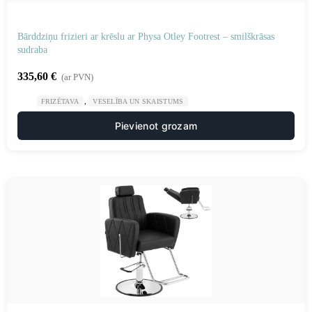
Bārddziņu frizieri ar krēslu ar Physa Otley Footrest – smilškrāsas
sudraba
335,60
€
(ar PVN)
,
FRIZĒTAVA
VESELĪBA UN SKAISTUMS
Pievienot grozam