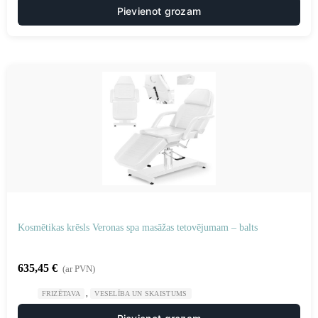
Pievienot grozam
Kosmētikas krēsls Veronas spa masāžas tetovējumam – balts
635,45
€
(ar PVN)
,
FRIZĒTAVA
VESELĪBA UN SKAISTUMS