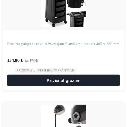
Frizūras palīgs ar rokturi žāvētājam 5 atvilktņu plaukts 485 x 380 mm
134,86
€
(ar PVN)
,
FRIZĒTAVA
VESELĪBA UN SKAISTUMS
Pievienot grozam