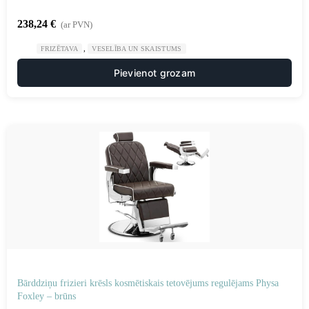
238,24
€
(ar PVN)
,
FRIZĒTAVA
VESELĪBA UN SKAISTUMS
Pievienot grozam
Bārddziņu frizieri krēsls kosmētiskais tetovējums regulējams Physa
Foxley – brūns