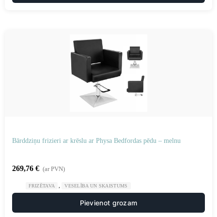
Bārddziņu frizieri ar krēslu ar Physa Bedfordas pēdu – melnu
269,76
€
(ar PVN)
,
FRIZĒTAVA
VESELĪBA UN SKAISTUMS
Pievienot grozam