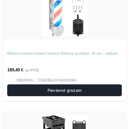
Bārbera friziera friziera frizieris Bārbera izcelšana. 30 cm – sudrabs
189,49
€
(ar PVN)
,
FRIZĒTAVA
VESELĪBA UN SKAISTUMS
Pievienot grozam