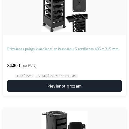
Frizēšanas palīgs krāsošanai ar krāsošanu 5 atvilktnes 495 x 315 mm
84,80
€
(ar PVN)
,
FRIZĒTAVA
VESELĪBA UN SKAISTUMS
Pievienot grozam