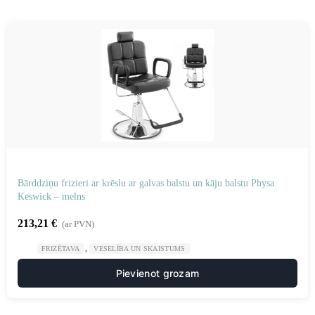
Bārddziņu frizieri ar krēslu ar galvas balstu un kāju balstu Physa
Keswick – melns
213,21
€
(ar PVN)
,
FRIZĒTAVA
VESELĪBA UN SKAISTUMS
Pievienot grozam