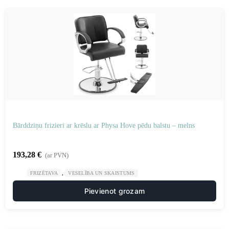
Bārddziņu frizieri ar krēslu ar Physa Hove pēdu balstu – melns
193,28
€
(ar PVN)
,
FRIZĒTAVA
VESELĪBA UN SKAISTUMS
Pievienot grozam