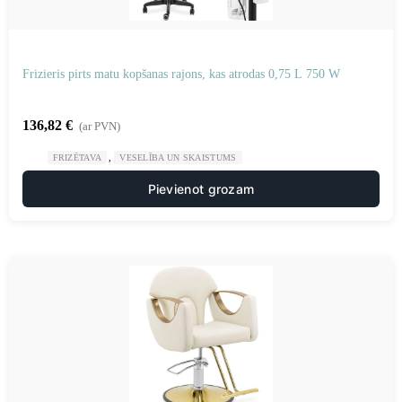
Frizieris pirts matu kopšanas rajons, kas atrodas 0,75 L 750 W
136,82
€
(ar PVN)
,
FRIZĒTAVA
VESELĪBA UN SKAISTUMS
Pievienot grozam