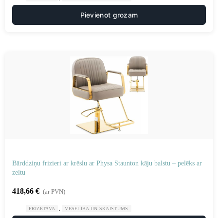
Pievienot grozam
Bārddziņu frizieri ar krēslu ar Physa Staunton kāju balstu – pelēks ar
zeltu
418,66
€
(ar PVN)
,
FRIZĒTAVA
VESELĪBA UN SKAISTUMS