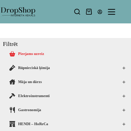
Filtrēt
Pieejams uzreiz
+
Rūpnieciskā ķīmija
+
Māja un dārzs
+
Elektroinstrumenti
+
Gastronomija
+
HENDI – HoReCa