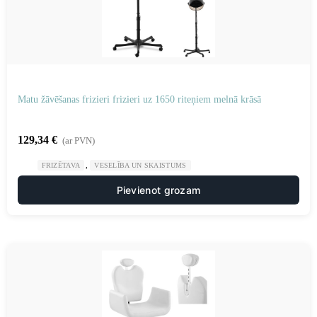
Matu žāvēšanas frizieri frizieri uz 1650 riteņiem melnā krāsā
129,34
€
(ar PVN)
,
FRIZĒTAVA
VESELĪBA UN SKAISTUMS
Pievienot grozam