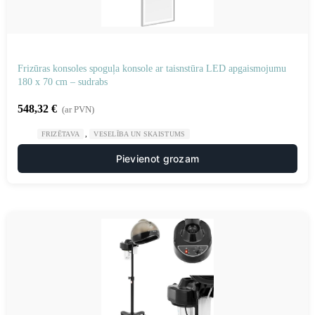
Frizūras konsoles spoguļa konsole ar taisnstūra LED apgaismojumu
180 x 70 cm – sudrabs
548,32
€
(ar PVN)
,
FRIZĒTAVA
VESELĪBA UN SKAISTUMS
Pievienot grozam