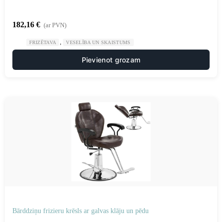
182,16
€
(ar PVN)
,
FRIZĒTAVA
VESELĪBA UN SKAISTUMS
Pievienot grozam
Bārddziņu frizieru krēsls ar galvas klāju un pēdu