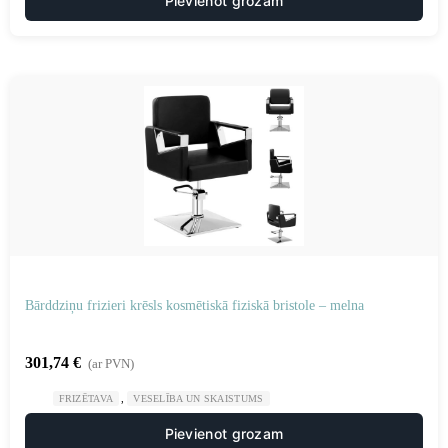
Pievienot grozam
Bārddziņu frizieri krēsls kosmētiskā fiziskā bristole – melna
301,74
€
(ar PVN)
,
FRIZĒTAVA
VESELĪBA UN SKAISTUMS
Pievienot grozam