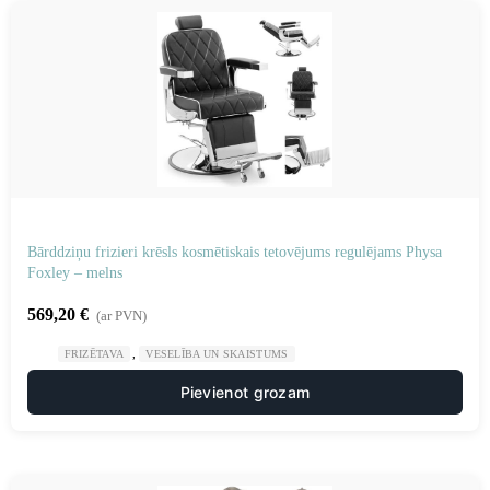
Bārddziņu frizieri krēsls kosmētiskais tetovējums regulējams Physa
Foxley – melns
569,20
€
(ar PVN)
,
FRIZĒTAVA
VESELĪBA UN SKAISTUMS
Pievienot grozam