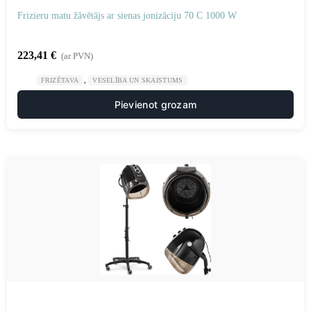
Frizieru matu žāvētājs ar sienas jonizāciju 70 C 1000 W
223,41
€
(ar PVN)
,
FRIZĒTAVA
VESELĪBA UN SKAISTUMS
Pievienot grozam