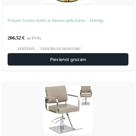
Frizieru frizieru krēsls ar bārtona pēdu balstu – krēmīgs
266,52
€
(ar PVN)
,
FRIZĒTAVA
VESELĪBA UN SKAISTUMS
Pievienot grozam