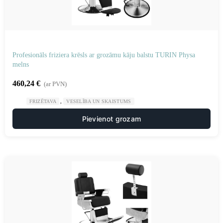
Profesionāls friziera krēsls ar grozāmu kāju balstu TURIN Physa
melns
460,24
€
(ar PVN)
,
FRIZĒTAVA
VESELĪBA UN SKAISTUMS
Pievienot grozam