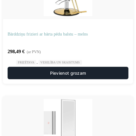
Bārddziņu frizieri ar bārta pēdu balstu – melns
298,49
€
(ar PVN)
,
FRIZĒTAVA
VESELĪBA UN SKAISTUMS
Pievienot grozam