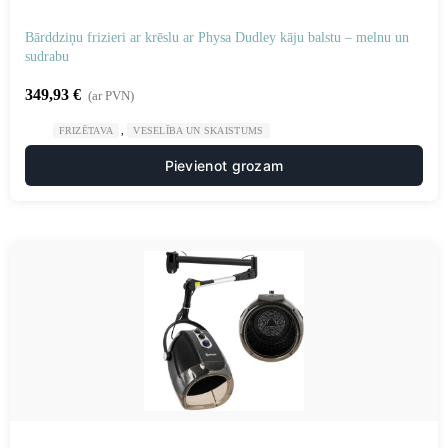
Bārddziņu frizieri ar krēslu ar Physa Dudley kāju balstu – melnu un
sudrabu
349,93
€
(ar PVN)
,
FRIZĒTAVA
VESELĪBA UN SKAISTUMS
Pievienot grozam