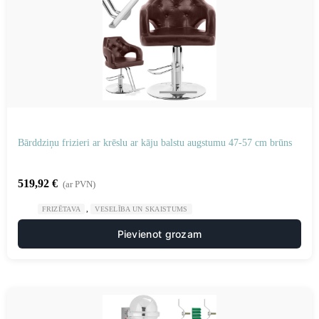
Bārddziņu frizieri ar krēslu ar kāju balstu augstumu 47-57 cm brūns
519,92
€
(ar PVN)
,
FRIZĒTAVA
VESELĪBA UN SKAISTUMS
Pievienot grozam