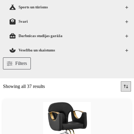
+
Sports un tūrisms
+
Svari
+
Darbnīcas studijas garāža
+
Veselība un skaistums
Filters
Showing all 37 results