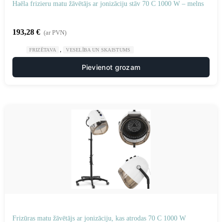
Haēla frizieru matu žāvētājs ar jonizāciju stāv 70 C 1000 W – melns
193,28
€
(ar PVN)
,
FRIZĒTAVA
VESELĪBA UN SKAISTUMS
Pievienot grozam
Frizūras matu žāvētājs ar jonizāciju, kas atrodas 70 C 1000 W