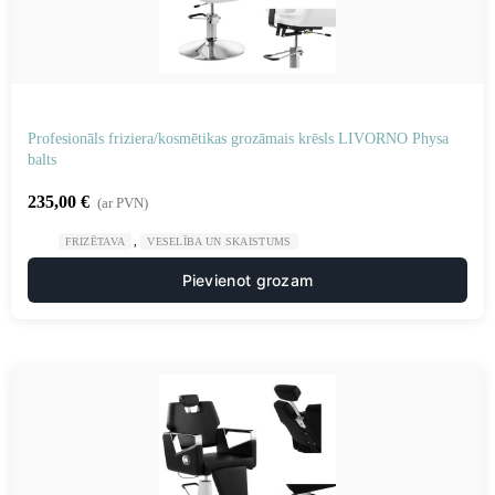
Profesionāls friziera/kosmētikas grozāmais krēsls LIVORNO Physa
balts
235,00
€
(ar PVN)
,
FRIZĒTAVA
VESELĪBA UN SKAISTUMS
Pievienot grozam