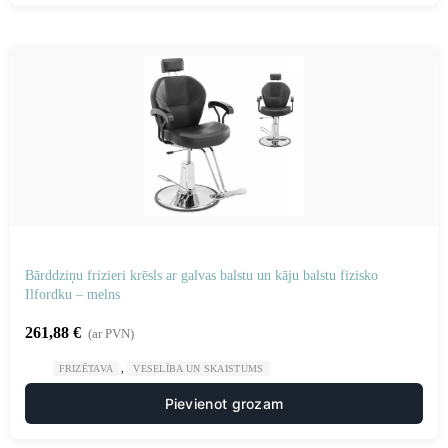
Bārddziņu frizieri krēsls ar galvas balstu un kāju balstu fizisko
Ilfordku – melns
261,88
€
(ar PVN)
,
FRIZĒTAVA
VESELĪBA UN SKAISTUMS
Pievienot grozam