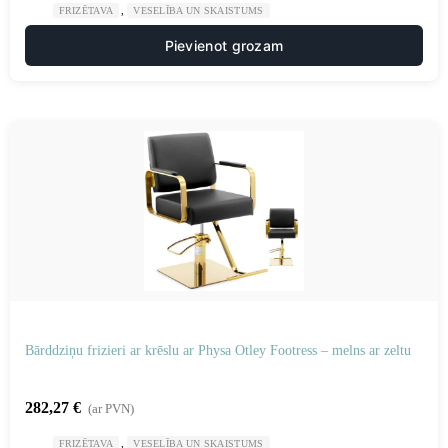
,
FRIZĒTAVA
VESELĪBA UN SKAISTUMS
Pievienot grozam
Bārddziņu frizieri ar krēslu ar Physa Otley Footress – melns ar zeltu
282,27
€
(ar PVN)
,
FRIZĒTAVA
VESELĪBA UN SKAISTUMS