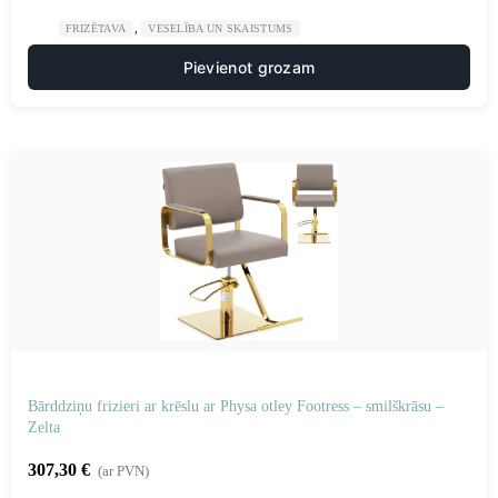
,
FRIZĒTAVA
VESELĪBA UN SKAISTUMS
Pievienot grozam
Bārddziņu frizieri ar krēslu ar Physa otley Footress – smilškrāsu –
Zelta
307,30
€
(ar PVN)