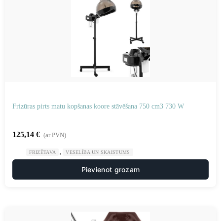
Frizūras pirts matu kopšanas koore stāvēšana 750 cm3 730 W
125,14
€
(ar PVN)
,
FRIZĒTAVA
VESELĪBA UN SKAISTUMS
Pievienot grozam