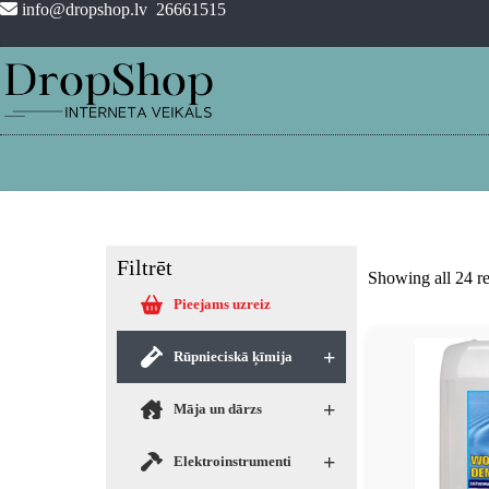
info@dropshop.lv
26661515
Filtrēt
Showing all 24 re
Pieejams uzreiz
+
Rūpnieciskā ķīmija
+
Māja un dārzs
+
Elektroinstrumenti