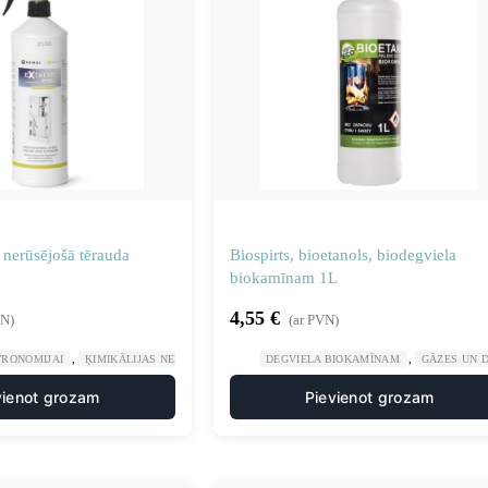
s nerūsējošā tērauda
Biospirts, bioetanols, biodegviela
biokamīnam 1L
4,55
€
VN)
(ar PVN)
,
,
,
TRONOMIJAI
ĶIMIKĀLIJAS NERŪSĒJOŠAJAM TĒRAUDAM
DEGVIELA BIOKAMĪNAM
RŪPNIECISKĀ ĶĪMIJA
GĀZES UN 
vienot grozam
Pievienot grozam