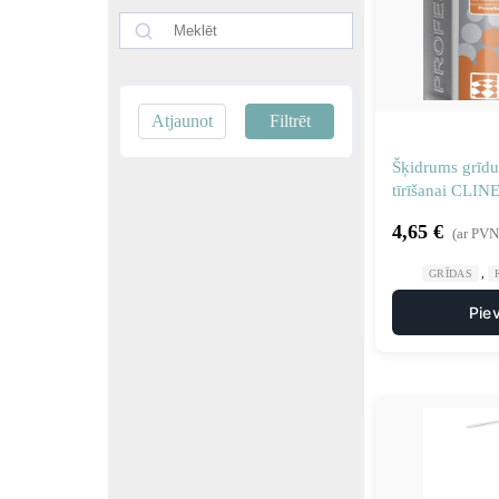
Atjaunot
Filtrēt
Šķidrums grīdu
tīrīšanai CLIN
4,65
€
(ar PVN
,
GRĪDAS
Pie