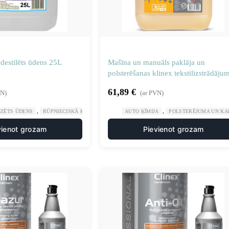
destilēts ūdens 25L
Mašīna un manuāls paklāja un
polsterēšanas klinex tekstilizstrādāju
ext 5L
61,89
€
VN)
(ar PVN)
,
,
IZĒTS ŪDENS
RŪPNIECISKĀ ĶĪMIJA
AUTO ĶĪMIJA
POLSTERĒJUMA UN KAB
vienot grozam
Pievienot grozam