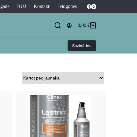
egāde
BUJ
Kontakti
Ielogoties
0,00
€
Sazināties