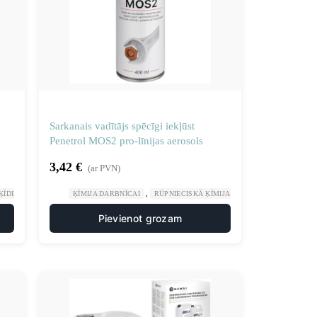
Sarkanais vadītājs spēcīgi iekļūst
Penetrol MOS2 pro-līnijas aerosols
3,42
€
(ar PVN)
,
,
ĶĪDINĀTĀJI
ĶĪMIJA DARBNĪCAI
RŪPNIECISKĀ ĶĪMIJA
ŠĶIDRUMI DARBNĪC
Pievienot grozam