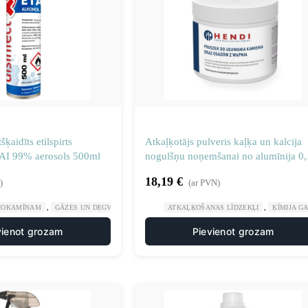
aidīts etilspirts
Atkaļķotājs pulveris kaļķa un kalcija
I 99% aerosols 500ml
nogulšņu noņemšanai no alumīnija 0,
kg
18,19
€
)
(ar PVN)
,
,
,
BIOKAMĪNAM
GĀZES UN DEGVIELA
RŪPNIECISKĀ ĶĪMIJA
ATKAĻĶOŠANAS LĪDZEKĻI
ĶĪMIJA G
vienot grozam
Pievienot grozam