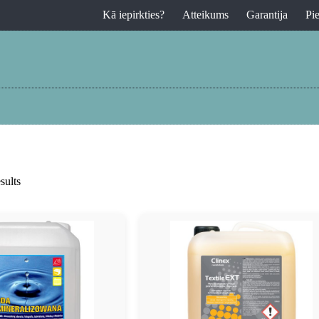
Kā iepirkties?
Atteikums
Garantija
Pi
sults