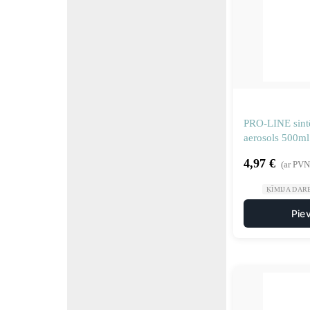
PRO-LINE sintē
aerosols 500ml
4,97
€
(ar PVN
ĶĪMIJA DAR
Pie