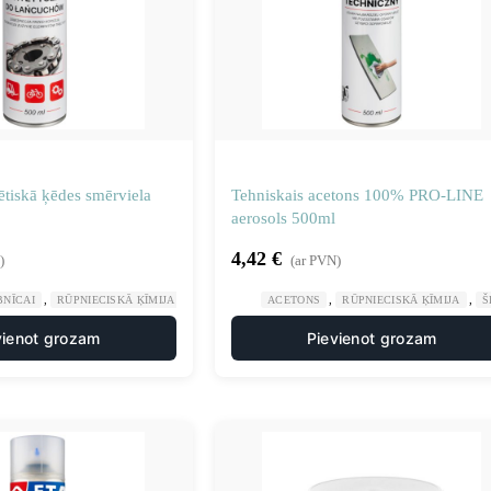
tiskā ķēdes smērviela
Tehniskais acetons 100% PRO-LINE
aerosols 500ml
4,42
€
)
(ar PVN)
,
,
,
,
BNĪCAI
RŪPNIECISKĀ ĶĪMIJA
SILIKONA SMĒRVIELAS
ACETONS
RŪPNIECISKĀ ĶĪMIJA
Š
vienot grozam
Pievienot grozam