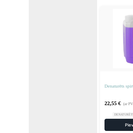
Denaturēts sp
22,55
€
(ar P
DENATURĒT
Pie