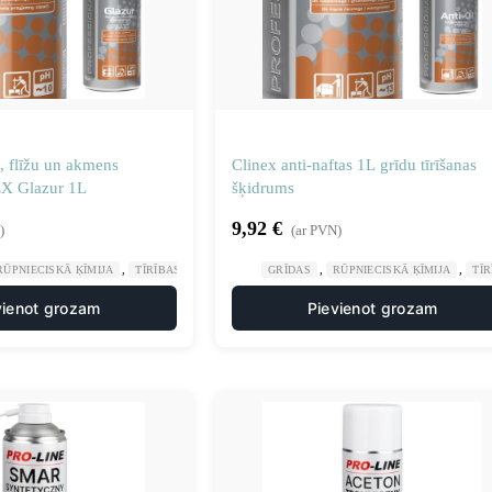
, flīžu un akmens
Clinex anti-naftas 1L grīdu tīrīšanas
EX Glazur 1L
šķidrums
9,92
€
)
(ar PVN)
,
,
,
RŪPNIECISKĀ ĶĪMIJA
TĪRĪBAS UZTURĒŠANA
GRĪDAS
RŪPNIECISKĀ ĶĪMIJA
TĪ
vienot grozam
Pievienot grozam