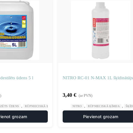
destilēts ūdens 5 l
NITRO RC-01 N-MAX 1L šķīdinātājs
3,40
€
)
(ar PVN)
,
,
,
IZĒTS ŪDENS
RŪPNIECISKĀ ĶĪMIJA
NITRO
RŪPNIECISKĀ ĶĪMIJA
ŠĶĪD
vienot grozam
Pievienot grozam