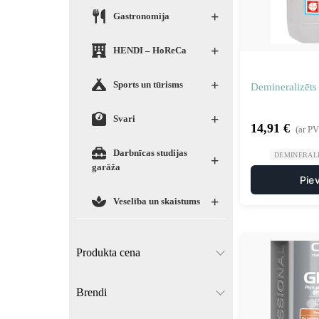
+
Gastronomija
+
HENDI – HoReCa
+
Sports un tūrisms
Demineralizēts 
+
Svari
14,91
€
(ar P
Darbnīcas studijas
DEMINERAL
+
garāža
Pie
+
Veselība un skaistums
Produkta cena
Brendi