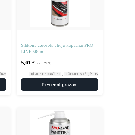
Silikona aerosols blīvju kopšanai PRO-
LINE 500ml
5,01
€
(ar PVN)
,
,
RĪBAS UZTURĒŠANA
ĶĪMIJA DARBNĪCAI
RŪPNIECISKĀ ĶĪMIJA
SILIKONA SMĒRVIE
Pievienot grozam