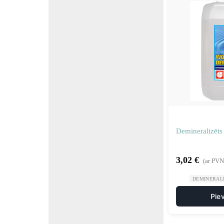
Demineralizēts 
3,02
€
(ar PVN
DEMINERAL
Pie