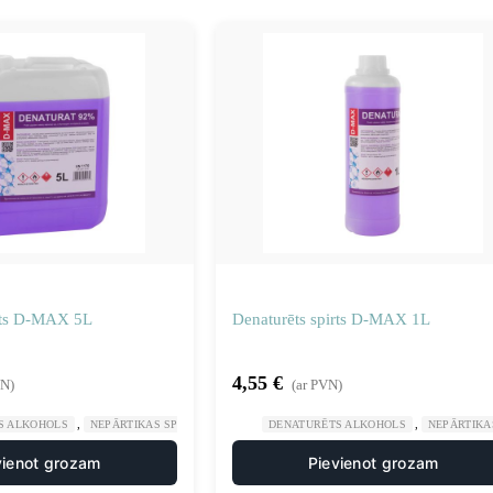
irts D-MAX 5L
Denaturēts spirts D-MAX 1L
4,55
€
VN)
(ar PVN)
,
,
,
S ALKOHOLS
NEPĀRTIKAS SPIRTI
RŪPNIECISKĀ ĶĪMIJA
DENATURĒTS ALKOHOLS
NEPĀRTIKAS
vienot grozam
Pievienot grozam