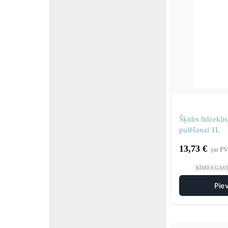
Šķidrs līdzekli
pulēšanai 1L
13,73
€
(ar P
ĶĪMIJA GAS
Pie