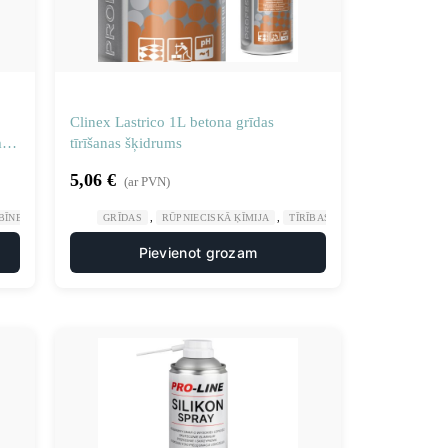
Clinex Lastrico 1L betona grīdas
ms
tīrīšanas šķidrums
5,06
€
(ar PVN)
,
,
,
ĪNES TĪRĪŠANA
RŪPNIECISKĀ ĶĪMIJA
GRĪDAS
RŪPNIECISKĀ ĶĪMIJA
TĪRĪBAS UZTURĒŠANA
Pievienot grozam