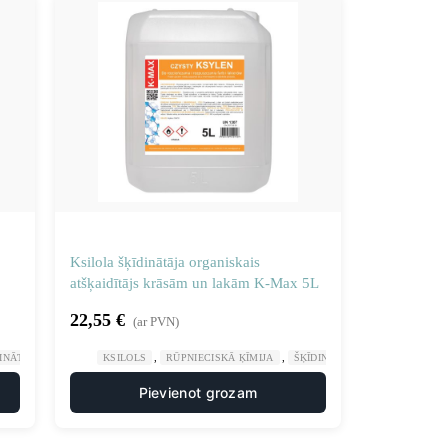
Ksilola šķīdinātāja organiskais
atšķaidītājs krāsām un lakām K-Max 5L
22,55
€
(ar PVN)
,
,
INĀTĀJI
KSILOLS
RŪPNIECISKĀ ĶĪMIJA
ŠĶĪDINĀTĀJI
Pievienot grozam