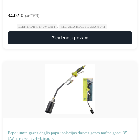
34,02
€
(ar PVN)
,
ELEKTROINSTRUMENTI
SILTUMA DEGĻI, LODĀMURI
Pievienot grozam
Papa jumta gāzes deglis papa izolācijas darvas gāzes naftas gāzei 35
kW + pjezo aizdedzinātājs