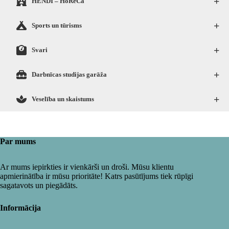
+
HENDI – HoReCa
+
Sports un tūrisms
+
Svari
+
Darbnīcas studijas garāža
+
Veselība un skaistums
Par mums
Ar mums iepirkties ir vienkārši un droši. Mūsu klientu
apmierinātība ir mūsu prioritāte! Katrs pasūtījums tiek rūpīgi
sagatavots un piegādāts.
Informācija