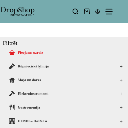
Filtrēt
Pieejams uzreiz
+
Rūpnieciskā ķīmija
+
Māja un dārzs
+
Elektroinstrumenti
+
Gastronomija
+
HENDI – HoReCa