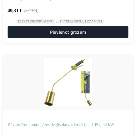
49,31
€
(ar PVN)
,
ELEKTROINSTRUMENTI
SILTUMA DEGĻI, LODĀMURI
Pievienot grozam
Būvniecības jumta gāzes deglis darvas izolācijai, LPG, 54 kW