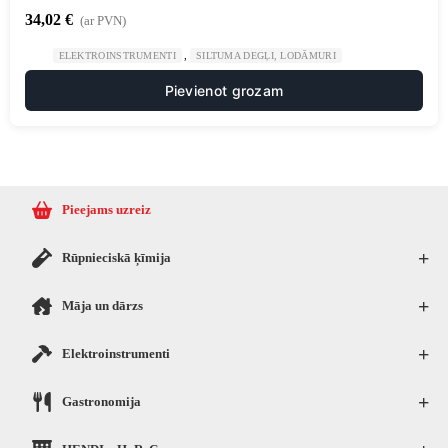
34,02
€
(ar PVN)
,
ELEKTROINSTRUMENTI
SILTUMA DEGĻI, LODĀMURI
Pievienot grozam
Pieejams uzreiz
+
Rūpnieciskā ķīmija
+
Māja un dārzs
+
Elektroinstrumenti
+
Gastronomija