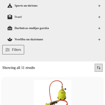
+
Sports un tūrisms
+
Svari
+
Darbnīcas studijas garāža
+
Veselība un skaistums
Filters
Showing all 11 results