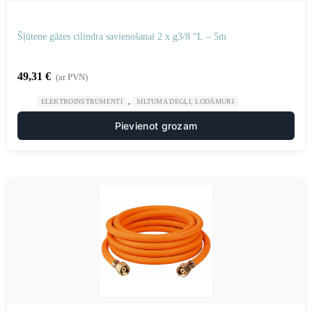
Šļūtene gāzes cilindra savienošanai 2 x g3/8 “L – 5m
49,31
€
(ar PVN)
,
ELEKTROINSTRUMENTI
SILTUMA DEGĻI, LODĀMURI
Pievienot grozam