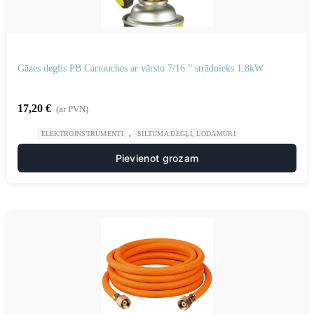
Gāzes deglis PB Cartouches ar vārstu 7/16 ” strādnieks 1,8kW
17,20
€
(ar PVN)
,
ELEKTROINSTRUMENTI
SILTUMA DEGĻI, LODĀMURI
Pievienot grozam