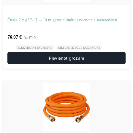
Čūska 2 x g3/8 “L – 10 m gāzes cilindru savienotāja savienošanai
76,07
€
(ar PVN)
,
ELEKTROINSTRUMENTI
SILTUMA DEGĻI, LODĀMURI
Pievienot grozam