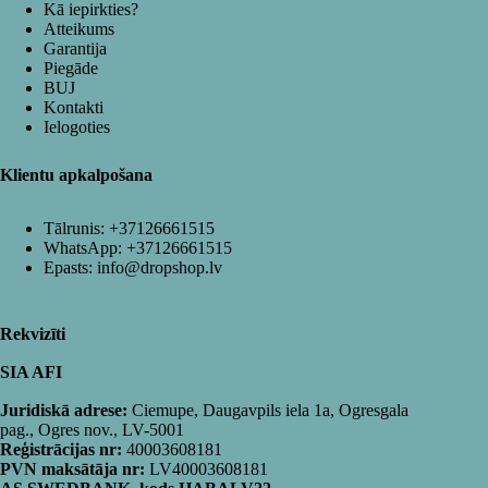
Kā iepirkties?
Atteikums
Garantija
Piegāde
BUJ
Kontakti
Ielogoties
Klientu apkalpošana
Tālrunis:
+37126661515
WhatsApp:
+37126661515
Epasts:
info@dropshop.lv
Rekvizīti
SIA AFI
Juridiskā adrese:
Ciemupe, Daugavpils iela 1a, Ogresgala
pag., Ogres nov., LV-5001
Reģistrācijas nr:
40003608181
PVN maksātāja nr:
LV40003608181