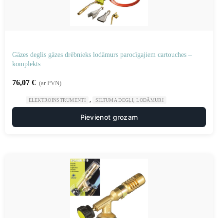
Gāzes deglis gāzes drēbnieks lodāmurs parocīgajiem cartouches –
komplekts
76,07
€
(ar PVN)
,
ELEKTROINSTRUMENTI
SILTUMA DEGĻI, LODĀMURI
Pievienot grozam