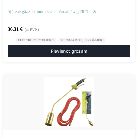
Šļūtene gāzes cilindra savienošanai 2 x g3/8 “l – 2m
36,31
€
(ar PVN)
,
ELEKTROINSTRUMENTI
SILTUMA DEGĻI, LODĀMURI
Pievienot grozam