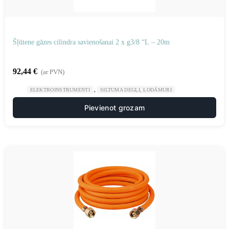
Šļūtene gāzes cilindra savienošanai 2 x g3/8 “L – 20m
92,44
€
(ar PVN)
,
ELEKTROINSTRUMENTI
SILTUMA DEGĻI, LODĀMURI
Pievienot grozam