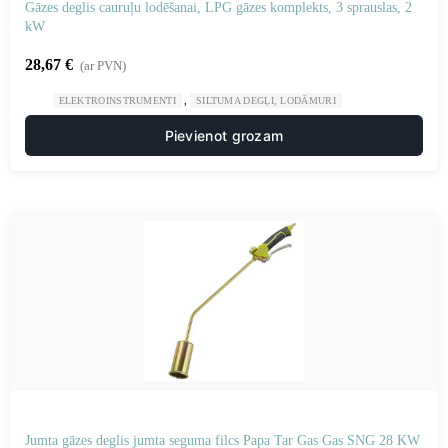
Gāzes deglis cauruļu lodēšanai, LPG gāzes komplekts, 3 sprauslas, 2
kW
28,67
€
(ar PVN)
,
ELEKTROINSTRUMENTI
SILTUMA DEGĻI, LODĀMURI
Pievienot grozam
Jumta gāzes deglis jumta seguma filcs Papa Tar Gas Gas SNG 28 KW