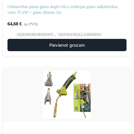
Celtniecības jumta gāzes deglis filca izolācijas gāzes sašķidrinātai
viela 35 kW + gāzes šļūtene 5m
64,60
€
(ar PVN)
,
ELEKTROINSTRUMENTI
SILTUMA DEGĻI, LODĀMURI
Pievienot grozam