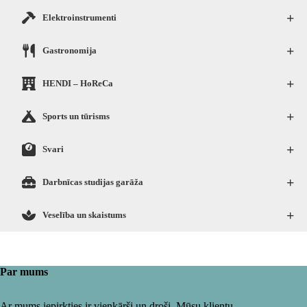
+
Elektroinstrumenti
+
Gastronomija
+
HENDI – HoReCa
+
Sports un tūrisms
+
Svari
+
Darbnīcas studijas garāža
+
Veselība un skaistums
Par mums
Ar mums iepirkties ir vienkārši un droši. Mūsu klientu