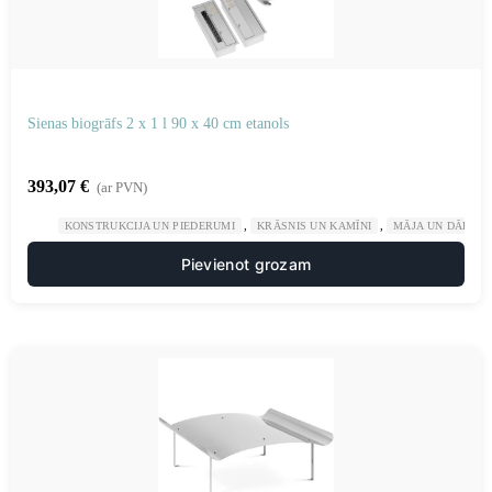
Sienas biogrāfs 2 x 1 l 90 x 40 cm etanols
393,07
€
(ar PVN)
,
,
KONSTRUKCIJA UN PIEDERUMI
KRĀSNIS UN KAMĪNI
MĀJA UN DĀRZS
Pievienot grozam