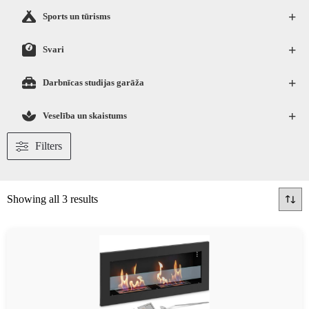
+
Sports un tūrisms
+
Svari
+
Darbnīcas studijas garāža
+
Veselība un skaistums
Filters
Showing all 3 results