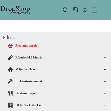
Filtrēt
Pieejams uzreiz
+
Rūpnieciskā ķīmija
+
Māja un dārzs
+
Elektroinstrumenti
+
Gastronomija
+
HENDI – HoReCa