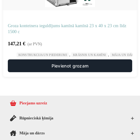
Groza konteinera ieguldījums kamīnā kamīnā 23 x 40 x 23 cm līdz
1500 c
147,21
€
(ar PVN)
,
,
KONSTRUKCIJA UN PIEDERUMI
KRĀSNIS UN KAMĪNI
MĀJA UN DĀRZS
Pievienot grozam
Pieejams uzreiz
+
Rūpnieciskā ķīmija
+
Māja un dārzs