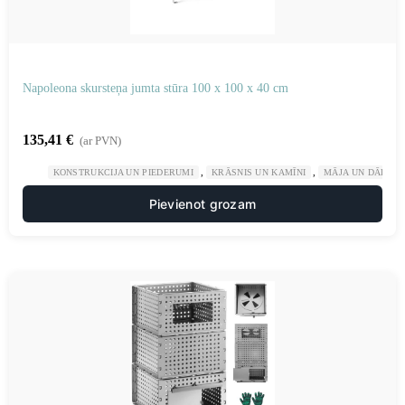
Napoleona skursteņa jumta stūra 100 x 100 x 40 cm
135,41
€
(ar PVN)
,
,
KONSTRUKCIJA UN PIEDERUMI
KRĀSNIS UN KAMĪNI
MĀJA UN DĀRZS
Pievienot grozam