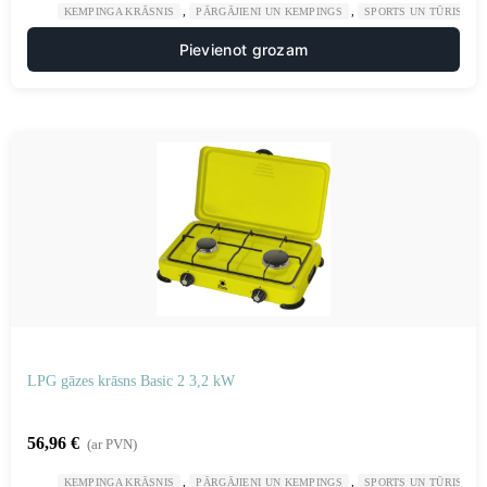
,
,
KEMPINGA KRĀSNIS
PĀRGĀJIENI UN KEMPINGS
SPORTS UN TŪRISMS
Pievienot grozam
LPG gāzes krāsns Basic 2 3,2 kW
56,96
€
(ar PVN)
,
,
KEMPINGA KRĀSNIS
PĀRGĀJIENI UN KEMPINGS
SPORTS UN TŪRISMS