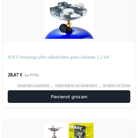
SOLO kempinga plīts sašķidrinātās gāzes balonam 1,2 kW
28,67
€
(ar PVN)
,
,
KEMPINGA KRĀSNIS
PĀRGĀJIENI UN KEMPINGS
SPORTS UN TŪRISMS
Pievienot grozam