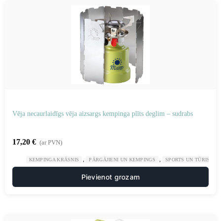
Vēja necaurlaidīgs vēja aizsargs kempinga plīts deglim – sudrabs
17,20
€
(ar PVN)
,
,
KEMPINGA KRĀSNIS
PĀRGĀJIENI UN KEMPINGS
SPORTS UN TŪRISMS
Pievienot grozam