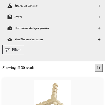
+
Sports un tūrisms
+
Svari
+
Darbnīcas studijas garāža
+
Veselība un skaistums
Filters
Showing all 30 results