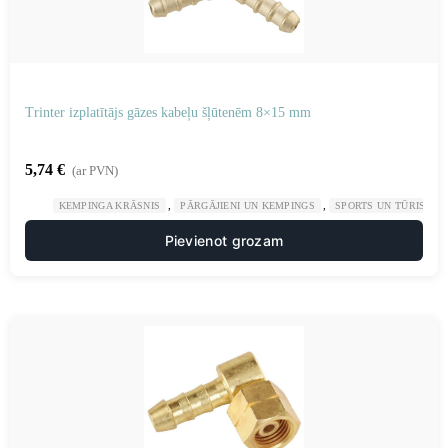
Trinter izplatītājs gāzes kabeļu šļūtenēm 8×15 mm
5,74
€
(ar PVN)
,
,
KEMPINGA KRĀSNIS
PĀRGĀJIENI UN KEMPINGS
SPORTS UN TŪRISMS
Pievienot grozam