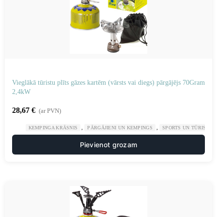
Vieglākā tūristu plīts gāzes kartēm (vārsts vai diegs) pārgājējs 70Gram
2,4kW
28,67
€
(ar PVN)
,
,
KEMPINGA KRĀSNIS
PĀRGĀJIENI UN KEMPINGS
SPORTS UN TŪRISMS
Pievienot grozam