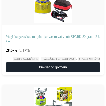
Vieglākā gāzes kasetņu plīts (ar vārstu vai vītni) SPARK 80 grami 2,6
kW
28,67
€
(ar PVN)
,
,
KEMPINGA KRĀSNIS
PĀRGĀJIENI UN KEMPINGS
SPORTS UN TŪRISMS
Pievienot grozam