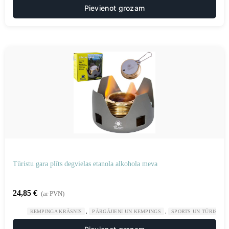
Pievienot grozam
Tūristu gara plīts degvielas etanola alkohola meva
24,85
€
(ar PVN)
,
,
KEMPINGA KRĀSNIS
PĀRGĀJIENI UN KEMPINGS
SPORTS UN TŪRISMS