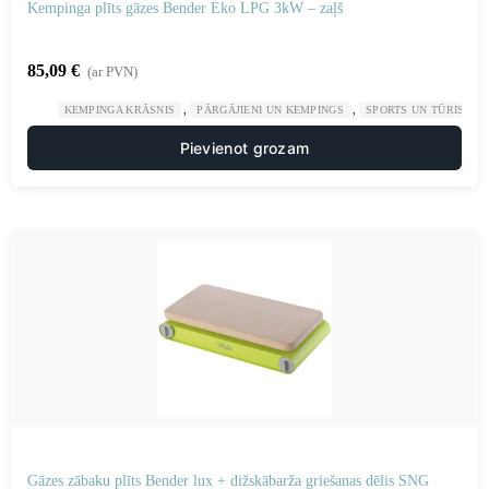
Kempinga plīts gāzes Bender Eko LPG 3kW – zaļš
85,09
€
(ar PVN)
,
,
KEMPINGA KRĀSNIS
PĀRGĀJIENI UN KEMPINGS
SPORTS UN TŪRISMS
Pievienot grozam
Gāzes zābaku plīts Bender lux + dižskābarža griešanas dēlis SNG