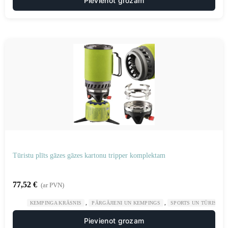
Pievienot grozam
Tūristu plīts gāzes gāzes kartonu tripper komplektam
77,52
€
(ar PVN)
,
,
KEMPINGA KRĀSNIS
PĀRGĀJIENI UN KEMPINGS
SPORTS UN TŪRISMS
Pievienot grozam