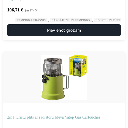
106,71
€
(ar PVN)
,
,
KEMPINGA KRĀSNIS
PĀRGĀJIENI UN KEMPINGS
SPORTS UN TŪRISMS
Pievienot grozam
2in1 tūristu plīts ar radiatoru Meva Vatop Gas Cartouches