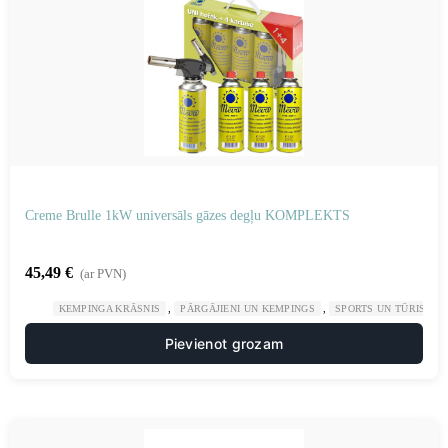
Creme Brulle 1kW universāls gāzes degļu KOMPLEKTS
45,49
€
(ar PVN)
,
,
KEMPINGA KRĀSNIS
PĀRGĀJIENI UN KEMPINGS
SPORTS UN TŪRISMS
Pievienot grozam