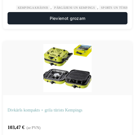
,
,
KEMPINGA KRĀSNIS
PĀRGĀJIENI UN KEMPINGS
SPORTS UN TŪRISMS
Pievienot grozam
Divkāršs kompakts + grila tūrists Kempings
103,47
€
(ar PVN)