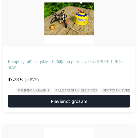
Kempinga plīts ar gāzes sildītāju un pjezo aizdedzi SPIDER PRO
3kW
47,78
€
(ar PVN)
,
,
KEMPINGA KRĀSNIS
PĀRGĀJIENI UN KEMPINGS
SPORTS UN TŪRISMS
Pievienot grozam