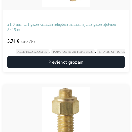
21,8 mm LH gāzes cilindra adaptera samazinājums gāzes šļūtenei
8×15 mm
5,74
€
(ar PVN)
,
,
KEMPINGA KRĀSNIS
PĀRGĀJIENI UN KEMPINGS
SPORTS UN TŪRISMS
Pievienot grozam