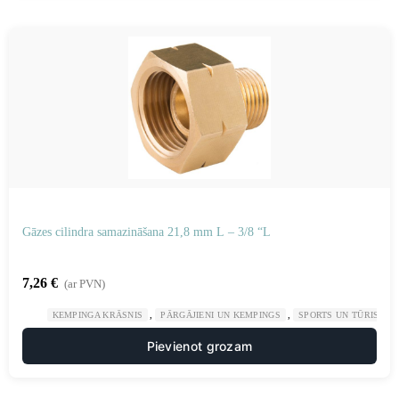
Gāzes cilindra samazināšana 21,8 mm L – 3/8 “L
7,26
€
(ar PVN)
,
,
KEMPINGA KRĀSNIS
PĀRGĀJIENI UN KEMPINGS
SPORTS UN TŪRISMS
Pievienot grozam