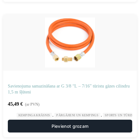
Savienojuma samazināšana ar G 3/8 “L – 7/16” tūristu gāzes cilindru
1,5 m šļūteni
45,49
€
(ar PVN)
,
,
KEMPINGA KRĀSNIS
PĀRGĀJIENI UN KEMPINGS
SPORTS UN TŪRISMS
Pievienot grozam