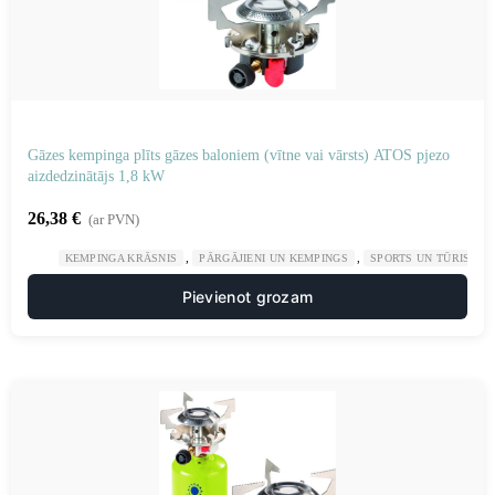
Gāzes kempinga plīts gāzes baloniem (vītne vai vārsts) ATOS pjezo
aizdedzinātājs 1,8 kW
26,38
€
(ar PVN)
,
,
KEMPINGA KRĀSNIS
PĀRGĀJIENI UN KEMPINGS
SPORTS UN TŪRISMS
Pievienot grozam