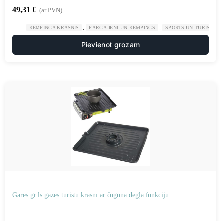
49,31
€
(ar PVN)
,
,
KEMPINGA KRĀSNIS
PĀRGĀJIENI UN KEMPINGS
SPORTS UN TŪRISMS
Pievienot grozam
Gares grils gāzes tūristu krāsnī ar čuguna degļa funkciju