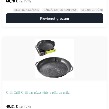
60,78
€
(ar PVN)
,
,
KEMPINGA KRĀSNIS
PĀRGĀJIENI UN KEMPINGS
SPORTS UN TŪRISMS
Pievienot grozam
Grill Grill Grill par gāzes tūristu plīti un grilu
49,31
€
(ar PVN)