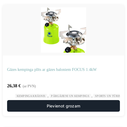
Gāzes kempinga plīts ar gāzes baloniem FOCUS 1.4kW
26,38
€
(ar PVN)
,
,
KEMPINGA KRĀSNIS
PĀRGĀJIENI UN KEMPINGS
SPORTS UN TŪRISMS
Pievienot grozam