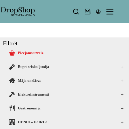
Filtrēt
Pieejams uzreiz
+
Rūpnieciskā ķīmija
+
Māja un dārzs
+
Elektroinstrumenti
+
Gastronomija
+
HENDI – HoReCa