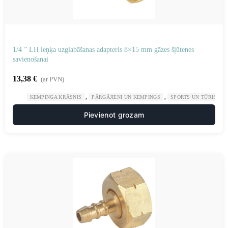
1/4 ” LH leņķa uzglabāšanas adapteris 8×15 mm gāzes šļūtenes
savienošanai
13,38
€
(ar PVN)
,
,
KEMPINGA KRĀSNIS
PĀRGĀJIENI UN KEMPINGS
SPORTS UN TŪRISMS
Pievienot grozam