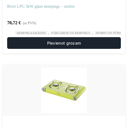
Rivet LPG 3kW gāzes kempings – smiltis
70,72
€
(ar PVN)
,
,
KEMPINGA KRĀSNIS
PĀRGĀJIENI UN KEMPINGS
SPORTS UN TŪRISMS
Pievienot grozam