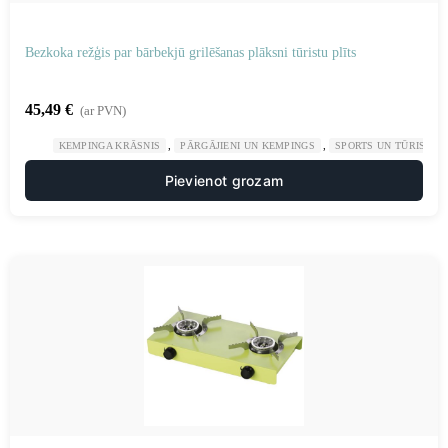
Bezkoka režģis par bārbekjū grilēšanas plāksni tūristu plīts
45,49
€
(ar PVN)
,
,
KEMPINGA KRĀSNIS
PĀRGĀJIENI UN KEMPINGS
SPORTS UN TŪRISMS
Pievienot grozam