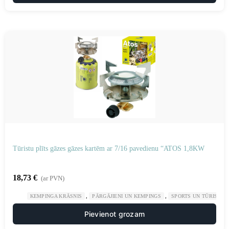
Tūristu plīts gāzes gāzes kartēm ar 7/16 pavedienu “ATOS 1,8KW
18,73
€
(ar PVN)
,
,
KEMPINGA KRĀSNIS
PĀRGĀJIENI UN KEMPINGS
SPORTS UN TŪRISMS
Pievienot grozam