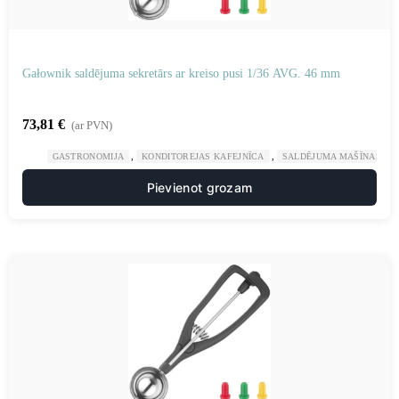
Gałownik saldējuma sekretārs ar kreiso pusi 1/36 AVG. 46 mm
73,81
€
(ar PVN)
,
,
GASTRONOMIJA
KONDITOREJAS KAFEJNĪCA
SALDĒJUMA MAŠĪNAS UN
Pievienot grozam