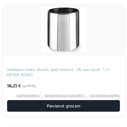
Saldējuma trauks, tērauds, apaļš diametrā. 190 mm vāciņš. 7,3 l –
HENDI 802083
56,25
€
(ar PVN)
,
,
GASTRONOMIJA
KONDITOREJAS KAFEJNĪCA
SALDĒJUMA MAŠĪNAS UN
Pievienot grozam