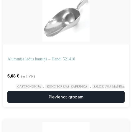
Alumīnija ledus kausiņš – Hendi 521410
6,68
€
(ar PVN)
,
,
GASTRONOMIJA
KONDITOREJAS KAFEJNĪCA
SALDĒJUMA MAŠĪNAS UN
Pievienot grozam