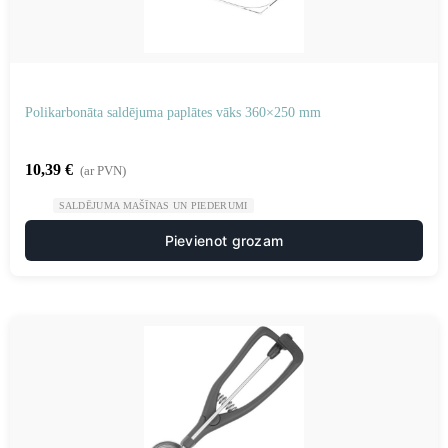
Polikarbonāta saldējuma paplātes vāks 360×250 mm
10,39
€
(ar PVN)
SALDĒJUMA MAŠĪNAS UN PIEDERUMI
Pievienot grozam