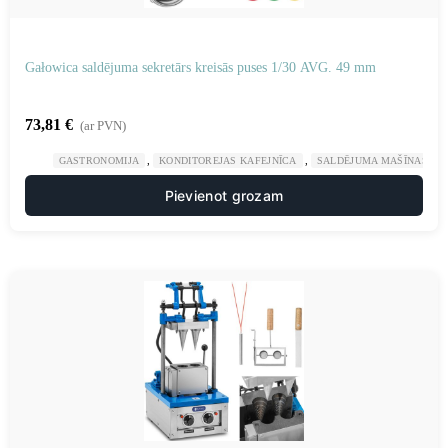
Gałowica saldējuma sekretārs kreisās puses 1/30 AVG. 49 mm
73,81
€
(ar PVN)
,
,
GASTRONOMIJA
KONDITOREJAS KAFEJNĪCA
SALDĒJUMA MAŠĪNAS UN
Pievienot grozam