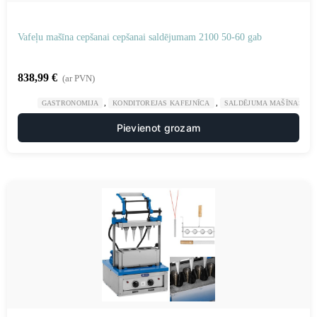
Vafeļu mašīna cepšanai cepšanai saldējumam 2100 50-60 gab
838,99
€
(ar PVN)
,
,
GASTRONOMIJA
KONDITOREJAS KAFEJNĪCA
SALDĒJUMA MAŠĪNAS UN
Pievienot grozam