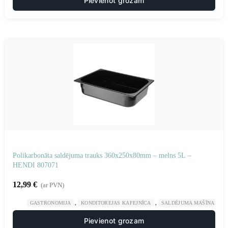
Pievienot grozam
Polikarbonāta saldējuma trauks 360x250x80mm – melns 5L –
HENDI 807071
12,99
€
(ar PVN)
,
,
GASTRONOMIJA
KONDITOREJAS KAFEJNĪCA
SALDĒJUMA MAŠĪNAS UN
Pievienot grozam