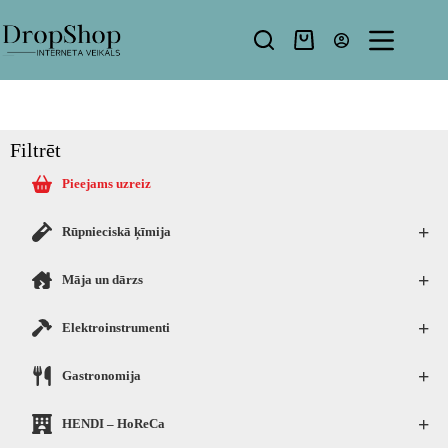
Filtrēt
Pieejams uzreiz
+
Rūpnieciskā ķīmija
+
Māja un dārzs
+
Elektroinstrumenti
+
Gastronomija
+
HENDI – HoReCa