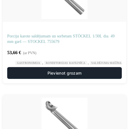
Porciju karote saldējumam un sorbetam STÖCKEL 1/30L dia. 49
mm garš — STOCKEL 755679
53,66
€
(ar PVN)
,
,
GASTRONOMIJA
KONDITOREJAS KAFEJNĪCA
SALDĒJUMA MAŠĪNAS UN
Pievienot grozam