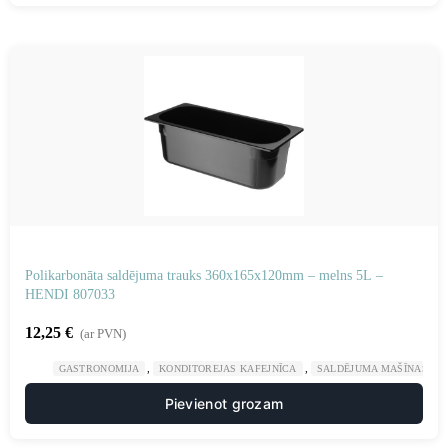
Polikarbonāta saldējuma trauks 360x165x120mm – melns 5L –
HENDI 807033
12,25
€
(ar PVN)
,
,
GASTRONOMIJA
KONDITOREJAS KAFEJNĪCA
SALDĒJUMA MAŠĪNAS UN
Pievienot grozam