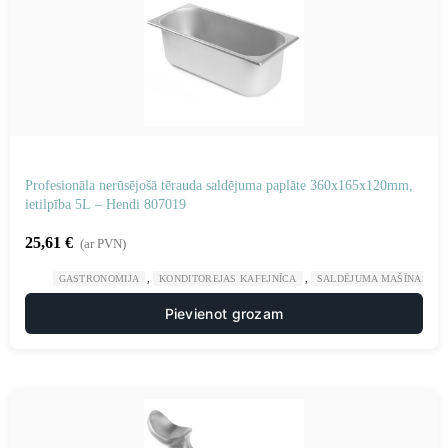
Profesionāla nerūsējošā tērauda saldējuma paplāte 360x165x120mm,
ietilpība 5L – Hendi 807019
25,61
€
(ar PVN)
,
,
GASTRONOMIJA
KONDITOREJAS KAFEJNĪCA
SALDĒJUMA MAŠĪNAS UN
Pievienot grozam