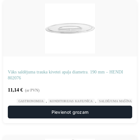
Vāks saldējuma trauka kivetei apaļa diametra. 190 mm – HENDI
802076
11,14
€
(ar PVN)
,
,
GASTRONOMIJA
KONDITOREJAS KAFEJNĪCA
SALDĒJUMA MAŠĪNAS UN
Pievienot grozam