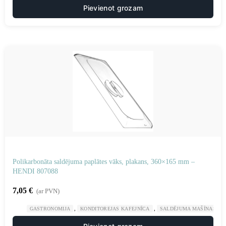
Pievienot grozam
Polikarbonāta saldējuma paplātes vāks, plakans, 360×165 mm –
HENDI 807088
7,05
€
(ar PVN)
,
,
GASTRONOMIJA
KONDITOREJAS KAFEJNĪCA
SALDĒJUMA MAŠĪNAS UN