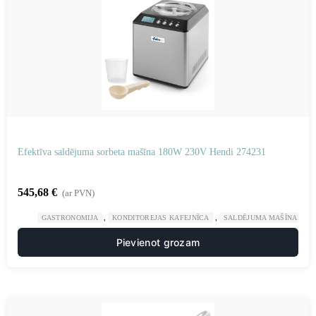
Efektīva saldējuma sorbeta mašīna 180W 230V Hendi 274231
545,68
€
(ar PVN)
,
,
GASTRONOMIJA
KONDITOREJAS KAFEJNĪCA
SALDĒJUMA MAŠĪNAS UN
Pievienot grozam