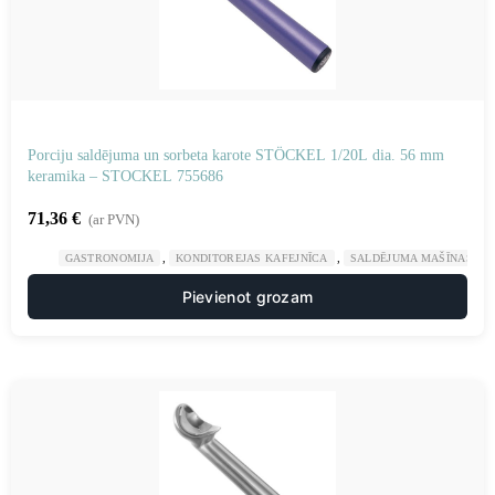
Porciju saldējuma un sorbeta karote STÖCKEL 1/20L dia. 56 mm
keramika – STOCKEL 755686
71,36
€
(ar PVN)
,
,
GASTRONOMIJA
KONDITOREJAS KAFEJNĪCA
SALDĒJUMA MAŠĪNAS UN
Pievienot grozam