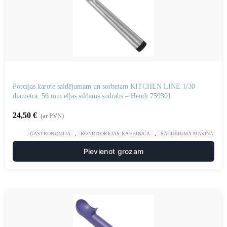
Porcijas karote saldējumam un sorbetam KITCHEN LINE 1/30
diametrā. 56 mm eļļas sildāms sudrabs – Hendi 759301
24,50
€
(ar PVN)
,
,
GASTRONOMIJA
KONDITOREJAS KAFEJNĪCA
SALDĒJUMA MAŠĪNAS UN
Pievienot grozam