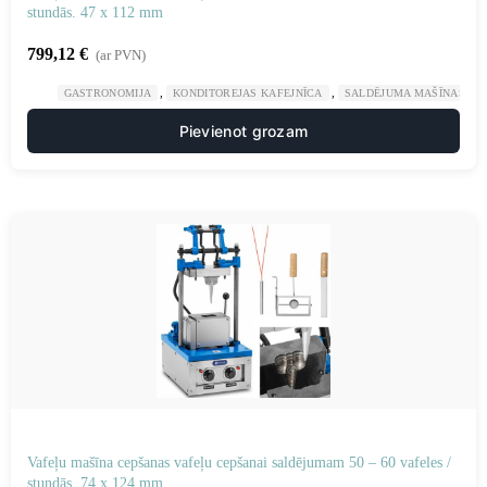
stundās. 47 x 112 mm
799,12
€
(ar PVN)
,
,
GASTRONOMIJA
KONDITOREJAS KAFEJNĪCA
SALDĒJUMA MAŠĪNAS UN
Pievienot grozam
Vafeļu mašīna cepšanas vafeļu cepšanai saldējumam 50 – 60 vafeles /
stundās. 74 x 124 mm