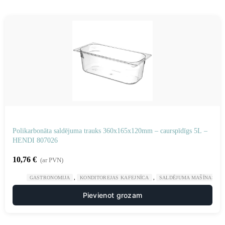
Polikarbonāta saldējuma trauks 360x165x120mm – caurspīdīgs 5L –
HENDI 807026
10,76
€
(ar PVN)
,
,
GASTRONOMIJA
KONDITOREJAS KAFEJNĪCA
SALDĒJUMA MAŠĪNAS UN
Pievienot grozam