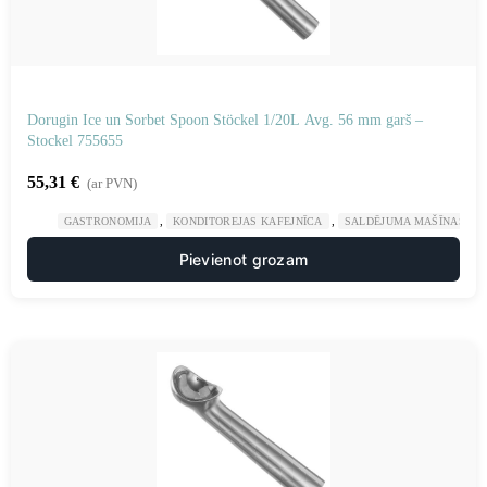
Dorugin Ice un Sorbet Spoon Stöckel 1/20L Avg. 56 mm garš –
Stockel 755655
55,31
€
(ar PVN)
,
,
GASTRONOMIJA
KONDITOREJAS KAFEJNĪCA
SALDĒJUMA MAŠĪNAS UN
Pievienot grozam