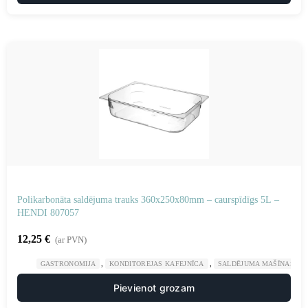
Polikarbonāta saldējuma trauks 360x250x80mm – caurspīdīgs 5L –
HENDI 807057
12,25
€
(ar PVN)
,
,
GASTRONOMIJA
KONDITOREJAS KAFEJNĪCA
SALDĒJUMA MAŠĪNAS UN
Pievienot grozam