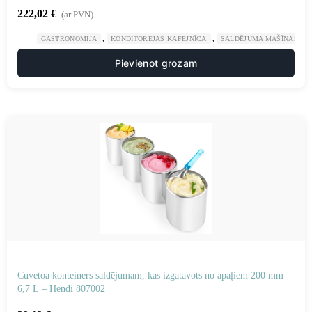
222,02
€
(ar PVN)
,
,
GASTRONOMIJA
KONDITOREJAS KAFEJNĪCA
SALDĒJUMA MAŠĪNAS UN
Pievienot grozam
Cuvetoa konteiners saldējumam, kas izgatavots no apaļiem 200 mm
6,7 L – Hendi 807002