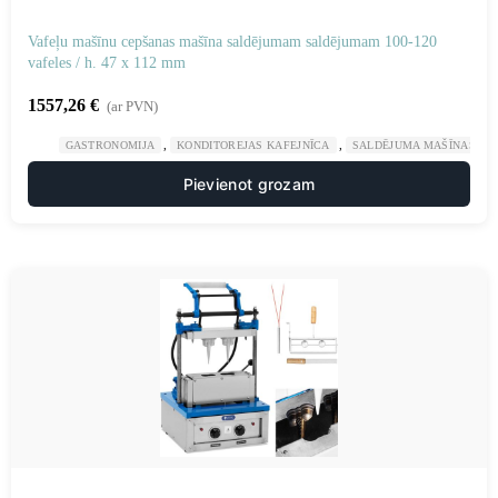
Vafeļu mašīnu cepšanas mašīna saldējumam saldējumam 100-120
vafeles / h. 47 x 112 mm
1557,26
€
(ar PVN)
,
,
GASTRONOMIJA
KONDITOREJAS KAFEJNĪCA
SALDĒJUMA MAŠĪNAS UN
Pievienot grozam