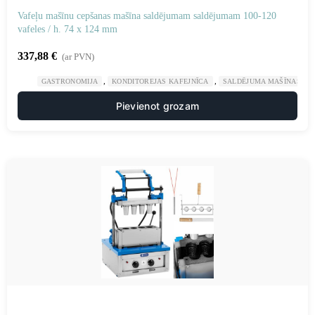
Vafeļu mašīnu cepšanas mašīna saldējumam saldējumam 100-120
vafeles / h. 74 x 124 mm
337,88
€
(ar PVN)
,
,
GASTRONOMIJA
KONDITOREJAS KAFEJNĪCA
SALDĒJUMA MAŠĪNAS UN
Pievienot grozam