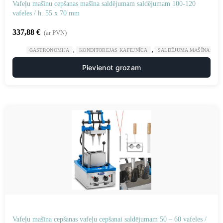
Vafeļu mašīnu cepšanas mašīna saldējumam saldējumam 100-120
vafeles / h. 55 x 70 mm
337,88
€
(ar PVN)
,
,
GASTRONOMIJA
KONDITOREJAS KAFEJNĪCA
SALDĒJUMA MAŠĪNAS UN
Pievienot grozam
Vafeļu mašīna cepšanas vafeļu cepšanai saldējumam 50 – 60 vafeles /