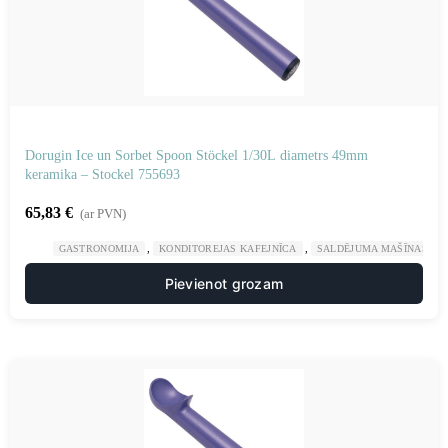
Dorugin Ice un Sorbet Spoon Stöckel 1/30L diametrs 49mm
keramika – Stockel 755693
65,83
€
(ar PVN)
,
,
GASTRONOMIJA
KONDITOREJAS KAFEJNĪCA
SALDĒJUMA MAŠĪNAS UN
Pievienot grozam