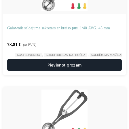
Gałownik saldējuma sekretārs ar kreiso pusi 1/40 AVG. 45 mm
73,81
€
(ar PVN)
,
,
GASTRONOMIJA
KONDITOREJAS KAFEJNĪCA
SALDĒJUMA MAŠĪNAS UN
Pievienot grozam