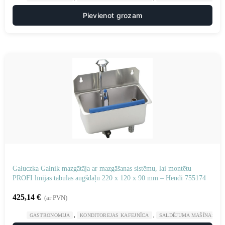
Pievienot grozam
Gałuczka Gałnik mazgātāja ar mazgāšanas sistēmu, lai montētu
PROFI līnijas tabulas augšdaļu 220 x 120 x 90 mm – Hendi 755174
425,14
€
(ar PVN)
,
,
GASTRONOMIJA
KONDITOREJAS KAFEJNĪCA
SALDĒJUMA MAŠĪNAS UN