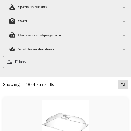
+
Sports un tūrisms
+
Svari
+
Darbnīcas studijas garāža
+
Veselība un skaistums
Filters
Showing 1–48 of 76 results