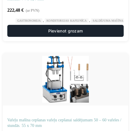
222,48
€
(ar PVN)
,
,
GASTRONOMIJA
KONDITOREJAS KAFEJNĪCA
SALDĒJUMA MAŠĪNAS UN
Pievienot grozam
Vafeļu mašīna cepšanas vafeļu cepšanai saldējumam 50 – 60 vafeles /
stundās. 55 x 70 mm