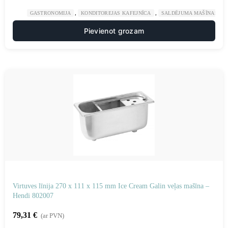
,
,
GASTRONOMIJA
KONDITOREJAS KAFEJNĪCA
SALDĒJUMA MAŠĪNAS UN
Pievienot grozam
Virtuves līnija 270 x 111 x 115 mm Ice Cream Galin veļas mašīna –
Hendi 802007
79,31
€
(ar PVN)