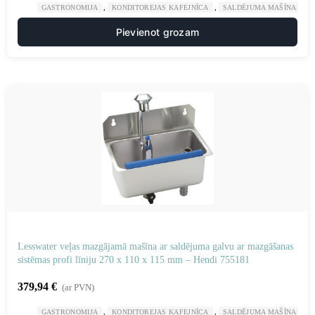
,
,
GASTRONOMIJA
KONDITOREJAS KAFEJNĪCA
SALDĒJUMA MAŠĪNAS UN
Pievienot grozam
Lesswater veļas mazgājamā mašīna ar saldējuma galvu ar mazgāšanas
sistēmas profi līniju 270 x 110 x 115 mm – Hendi 755181
379,94
€
(ar PVN)
,
,
GASTRONOMIJA
KONDITOREJAS KAFEJNĪCA
SALDĒJUMA MAŠĪNAS UN