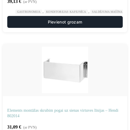
39,13
€
(ar PVN)
,
,
GASTRONOMIJA
KONDITOREJAS KAFEJNĪCA
SALDĒJUMA MAŠĪNAS UN
Pievienot grozam
Elements montāžas skrubim pogai uz sienas virtuves līnijas – Hendi
802014
31,09
€
(ar PVN)