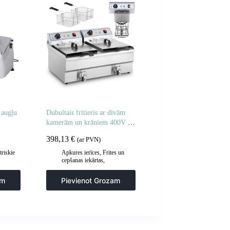
 augļu
Dubultais fritieris ar divām
kamerām un krāniem 400V –
2x10L
398,13
€
(ar PVN)
triskie
Apkures ierīces
,
Frites un
cepšanas iekārtas
,
a un
Gastronomija
,
Regulējamas
irtuve
cepšanas iekārtas
,
Virtuve
am
Pievienot Grozam