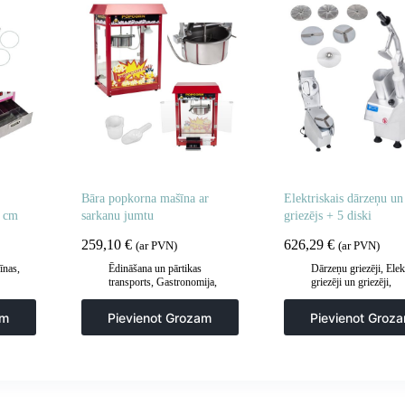
Bāra popkorna mašīna ar
Elektriskais dārzeņu un
2 cm
sarkanu jumtu
griezējs + 5 diski
259,10
€
626,29
€
(ar PVN)
(ar PVN)
īnas
,
Ēdināšana un pārtikas
Dārzeņu griezēji
,
Elek
transports
,
Gastronomija
,
griezēji un griezēji
,
Popkorna mašīnas
Gastronomija
,
Manuāl
mehāniska apstrāde
,
V
am
Pievienot Grozam
Pievienot Groz