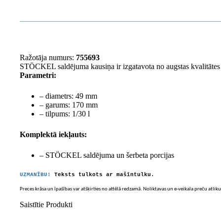
Ražotāja numurs:
755693
STÖCKEL saldējuma kausiņa ir izgatavota no augstas kvalitātes al
Parametri:
– diametrs: 49 mm
– garums: 170 mm
– tilpums: 1/30 l
Komplektā iekļauts:
– STÖCKEL saldējuma un šerbeta porcijas
UZMANĪBU!
Teksts tulkots ar mašīntulku.
Preces krāsa un īpašības var atšķirties no attēlā redzamā. Noliktavas un e-veikala preču atliku
Saistītie Produkti