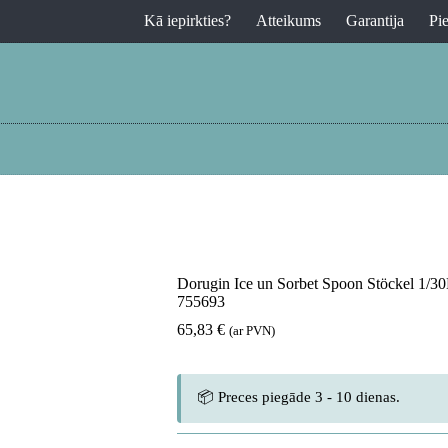
Kā iepirkties?
Atteikums
Garantija
Pi
Dorugin Ice un Sorbet Spoon Stöckel 1/3
755693
65,83
€
(ar PVN)
📦 Preces piegāde 3 - 10 dienas.