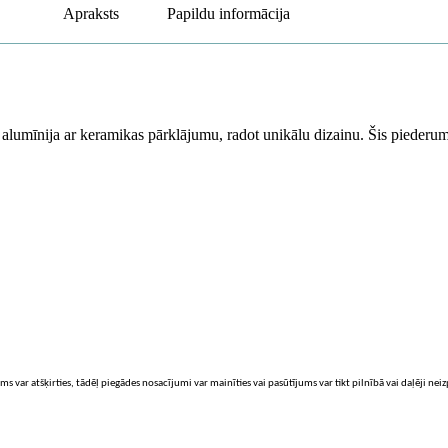
Apraksts
Papildu informācija
umīnija ar keramikas pārklājumu, radot unikālu dizainu. Šis piederums 
ms var atšķirties, tādēļ piegādes nosacījumi var mainīties vai pasūtījums var tikt pilnībā vai daļēji nei