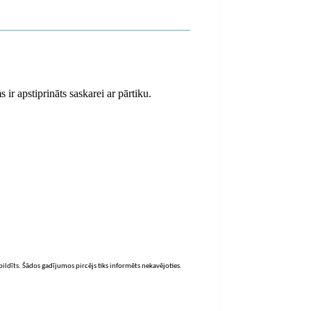
ir apstiprināts saskarei ar pārtiku.
zpildīts. Šādos gadījumos pircējs tiks informēts nekavējoties.