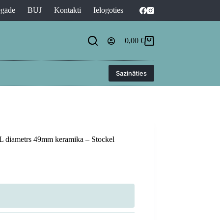
egāde
BUJ
Kontakti
Ielogoties
0,00
€
Shopping
cart
Sazināties
0L diametrs 49mm keramika – Stockel