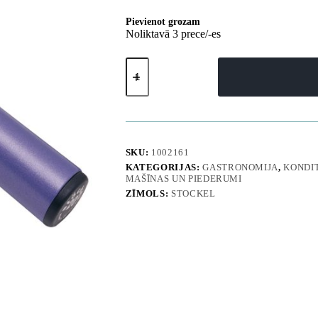
Pievienot grozam
Noliktavā 3 prece/-es
Dorugin
Ice
un
Sorbet
Spoon
Stöckel
1/30L
diametrs
SKU:
1002161
49mm
KATEGORIJAS:
GASTRONOMIJA
,
KONDI
keramika
MAŠĪNAS UN PIEDERUMI
-
ZĪMOLS:
STOCKEL
Stockel
755693
daudzums