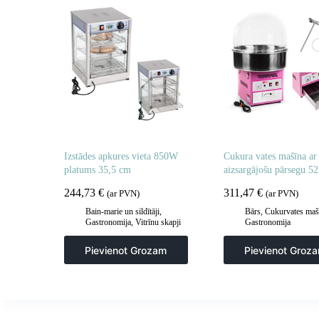
Izstādes apkures vieta 850W
Cukura vates mašīna ar
platums 35,5 cm
aizsargājošu pārsegu 5
244,73
€
311,47
€
(ar PVN)
(ar PVN)
Bain-marie un sildītāji
,
Bārs
,
Cukurvates maš
Gastronomija
,
Vitrīnu skapji
Gastronomija
un apsildes skapji
Pievienot Grozam
Pievienot Groz