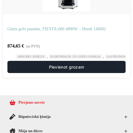
Gāzes grils pannām, FIESTA-600 4800W – Hendi 146002
874,65
€
(ar PVN)
,
,
APKURES IERĪCES
ELEKTRISKĀS UN GĀZES PANNAS
GASTRONOMIJA
Pievienot grozam
Pieejams uzreiz
+
Rūpnieciskā ķīmija
+
Māja un dārzs