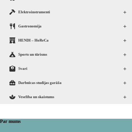
+
Elektroinstrumenti
+
Gastronomija
+
HENDI – HoReCa
+
Sports un tūrisms
+
Svari
+
Darbnīcas studijas garāža
+
Veselība un skaistums
Par mums