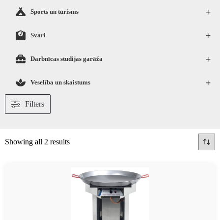
+
Sports un tūrisms
+
Svari
+
Darbnīcas studijas garāža
+
Veselība un skaistums
Filters
Showing all 2 results