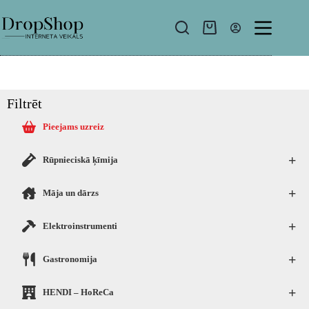
Filtrēt
Pieejams uzreiz
+
Rūpnieciskā ķīmija
+
Māja un dārzs
+
Elektroinstrumenti
+
Gastronomija
+
HENDI – HoReCa