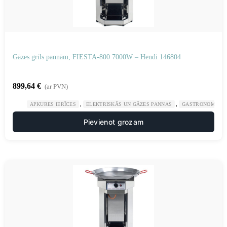
Gāzes grils pannām, FIESTA-800 7000W – Hendi 146804
899,64
€
(ar PVN)
,
,
APKURES IERĪCES
ELEKTRISKĀS UN GĀZES PANNAS
GASTRONOMIJA
Pievienot grozam