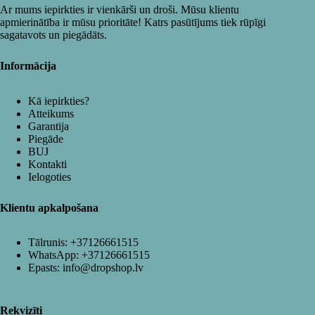
Ar mums iepirkties ir vienkārši un droši. Mūsu klientu
apmierinātība ir mūsu prioritāte! Katrs pasūtījums tiek rūpīgi
sagatavots un piegādāts.
Informācija
Kā iepirkties?
Atteikums
Garantija
Piegāde
BUJ
Kontakti
Ielogoties
Klientu apkalpošana
Tālrunis:
+37126661515
WhatsApp:
+37126661515
Epasts:
info@dropshop.lv
Rekvizīti