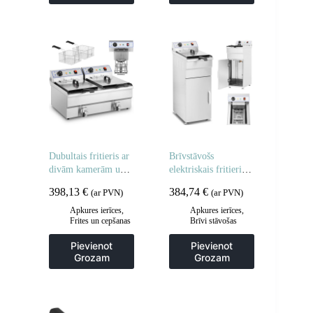
Dubultais fritieris ar
Brīvstāvošs
divām kamerām un
elektriskais fritieris
krāniem 400V –
uz skapja 400V 10L
398,13
€
384,74
€
(ar PVN)
(ar PVN)
2x10L
Apkures ierīces
,
Apkures ierīces
,
Frites un cepšanas
Brīvi stāvošas
iekārtas
,
cepšanas iekārtas
,
Gastronomija
,
Frites un cepšanas
Pievienot
Pievienot
Regulējamas
iekārtas
,
Grozam
Grozam
cepšanas iekārtas
,
Gastronomija
,
Virtuve
Virtuve