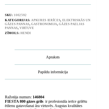
FIESTA-
800
7000W
-
SKU:
1002592
Hendi
KATEGORIJAS:
APKURES IERĪCES
,
ELEKTRISKĀS UN
146804
GĀZES PANNAS
,
GASTRONOMIJA
,
GĀZES PAELJAS
daudzums
PANNAS
,
VIRTUVE
ZĪMOLS:
HENDI
Apraksts
Papildu informācija
Ražotāja numurs:
146804
FIESTA 800 gāzes grils
ir profesionāla ierīce grilētu
ēdienu gatavošanai āra virtuvēs. Augstas kvalitātes