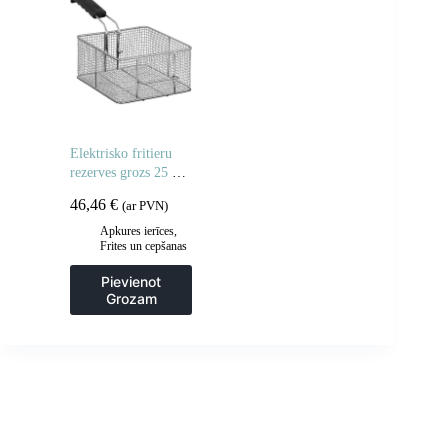
Elektrisko fritieru
rezerves grozs 25 x
23 x 12 cm
46,46
€
(ar PVN)
Apkures ierīces
,
Frites un cepšanas
iekārtas
,
Gastronomija
,
Pievienot
Piederumi
Grozam
ceptuvēm
,
Virtuve