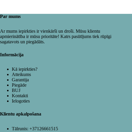
Par mums
Ar mums iepirkties ir vienkārši un droši. Mūsu klientu
apmierinātība ir mūsu prioritāte! Katrs pasūtījums tiek rūpīgi
sagatavots un piegādāts.
Informācija
Kā iepirkties?
Atteikums
Garantija
Piegāde
BUJ
Kontakti
Ielogoties
Klientu apkalpošana
Tālrunis:
+37126661515