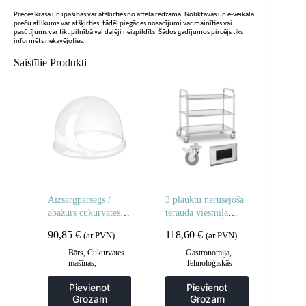
Preces krāsa un īpašības var atšķirties no attēlā redzamā. Noliktavas un e-veikala
preču atlikums var atšķirties, tādēļ piegādes nosacījumi var mainīties vai
pasūtījums var tikt pilnībā vai daļēji neizpildīts. Šādos gadījumos pircējs tiks
informēts nekavējoties.
Saistītie Produkti
Aizsargpārsegs /
3 plauktu nerūsējošā
abažūrs cukurvates
tērauda viesmīļa
mašīnai 52cm
ratiņi
90,85
€
118,60
€
(ar PVN)
(ar PVN)
Bārs
,
Cukurvates
Gastronomija
,
mašīnas
,
Tehnoloģiskās
Gastronomija
mēbeles
,
Viesmīlis
un transporta ratiņi
,
Pievienot
Pievienot
Virtuve
Grozam
Grozam