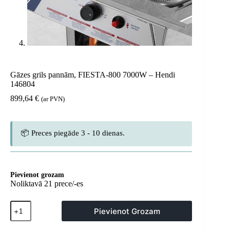
Gāzes grils pannām, FIESTA-800 7000W – Hendi
146804
899,64
€
(ar PVN)
📦 Preces piegāde 3 - 10 dienas.
Pievienot grozam
Noliktavā 21 prece/-es
Gāzes
Pievienot Grozam
grils
pannām,