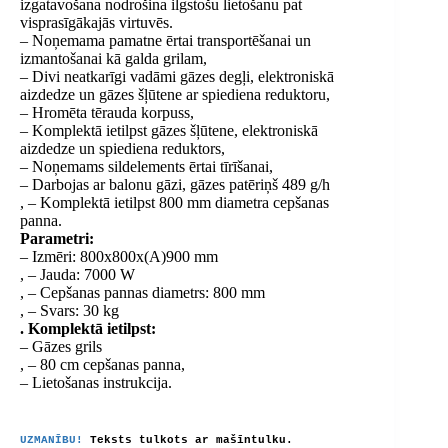
izgatavošana nodrošina ilgstošu lietošanu pat
visprasīgākajās virtuvēs.
– Noņemama pamatne ērtai transportēšanai un
izmantošanai kā galda grilam,
– Divi neatkarīgi vadāmi gāzes degļi, elektroniskā
aizdedze un gāzes šļūtene ar spiediena reduktoru,
– Hromēta tērauda korpuss,
– Komplektā ietilpst gāzes šļūtene, elektroniskā
aizdedze un spiediena reduktors,
– Noņemams sildelements ērtai tīrīšanai,
– Darbojas ar balonu gāzi, gāzes patēriņš 489 g/h
, – Komplektā ietilpst 800 mm diametra cepšanas
panna.
Parametri:
– Izmēri: 800x800x(A)900 mm
, – Jauda: 7000 W
, – Cepšanas pannas diametrs: 800 mm
, – Svars: 30 kg
. Komplektā ietilpst:
– Gāzes grils
, – 80 cm cepšanas panna,
– Lietošanas instrukcija.
UZMANĪBU!
Teksts tulkots ar mašīntulku.