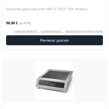
Industriālās gāzes plīts krēsls MEGA ZEUS 7kW 40x40cm
96,98
€
(ar PVN)
,
,
APKURES IERĪCES
GASTRONOMIJA
REGULĒJAMAS PLĪTIS UN APKURES
Pievienot grozam