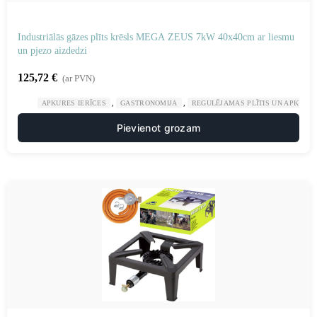
Industriālās gāzes plīts krēsls MEGA ZEUS 7kW 40x40cm ar liesmu
un pjezo aizdedzi
125,72
€
(ar PVN)
,
,
APKURES IERĪCES
GASTRONOMIJA
REGULĒJAMAS PLĪTIS UN APKURES
Pievienot grozam