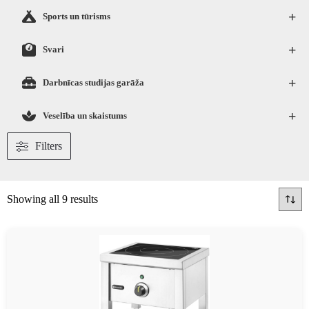
+
Sports un tūrisms
+
Svari
+
Darbnīcas studijas garāža
+
Veselība un skaistums
Filters
Showing all 9 results