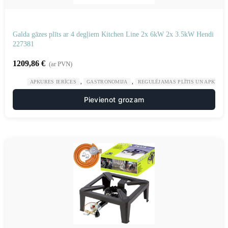
Galda gāzes plīts ar 4 degļiem Kitchen Line 2x 6kW 2x 3.5kW Hendi
227381
1209,86
€
(ar PVN)
,
,
APKURES IERĪCES
GASTRONOMIJA
REGULĒJAMAS PLĪTIS UN APKURES
Pievienot grozam