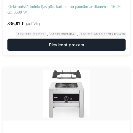
Elektroniskā indukcijas plīts katliem un pannām ar diametru. 16–30
cm 3500 W
336,87
€
(ar PVN)
,
,
APKURES IERĪCES
GASTRONOMIJA
REGULĒJAMAS PLĪTIS UN APKURES
Pievienot grozam