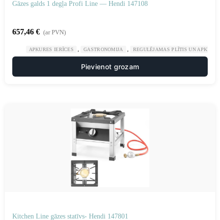
Gāzes galds 1 degļa Profi Line — Hendi 147108
657,46
€
(ar PVN)
,
,
APKURES IERĪCES
GASTRONOMIJA
REGULĒJAMAS PLĪTIS UN APKURES
Pievienot grozam
Kitchen Line gāzes statīvs- Hendi 147801