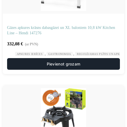
Gāzes apkures krāsns dabasgāzei un XL baloniem 10,8 kW Kitchen
Line – Hendi 147276
332,08
€
(ar PVN)
,
,
APKURES IERĪCES
GASTRONOMIJA
REGULĒJAMAS PLĪTIS UN APKURES
Pievienot grozam