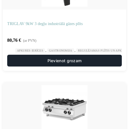
TRIGLAV 9kW 3 degļu industriālā gāzes plīts
80,76
€
(ar PVN)
,
,
APKURES IERĪCES
GASTRONOMIJA
REGULĒJAMAS PLĪTIS UN APKURES
Pievienot grozam