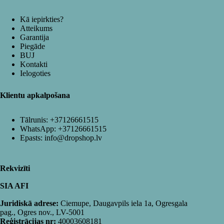
Kā iepirkties?
Atteikums
Garantija
Piegāde
BUJ
Kontakti
Ielogoties
Klientu apkalpošana
Tālrunis:
+37126661515
WhatsApp:
+37126661515
Epasts:
info@dropshop.lv
Rekvizīti
SIA AFI
Juridiskā adrese:
Ciemupe, Daugavpils iela 1a, Ogresgala
pag., Ogres nov., LV-5001
Reģistrācijas nr:
40003608181