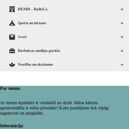
+
HENDI – HoReCa
+
Sports un tūrisms
+
Svari
+
Darbnīcas studijas garāža
+
Veselība un skaistums
Par mums
Ar mums iepirkties ir vienkārši un droši. Mūsu klientu
apmierinātība ir mūsu prioritāte! Katrs pasūtījums tiek rūpīgi
sagatavots un piegādāts.
Informācija