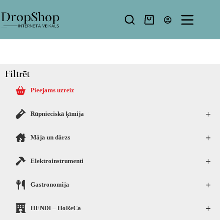
Filtrēt
Pieejams uzreiz
+
Rūpnieciskā ķīmija
+
Māja un dārzs
+
Elektroinstrumenti
+
Gastronomija
+
HENDI – HoReCa