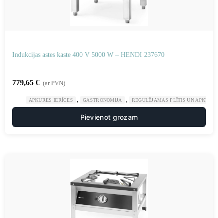
Indukcijas astes kaste 400 V 5000 W – HENDI 237670
779,65
€
(ar PVN)
,
,
APKURES IERĪCES
GASTRONOMIJA
REGULĒJAMAS PLĪTIS UN APKURES
Pievienot grozam