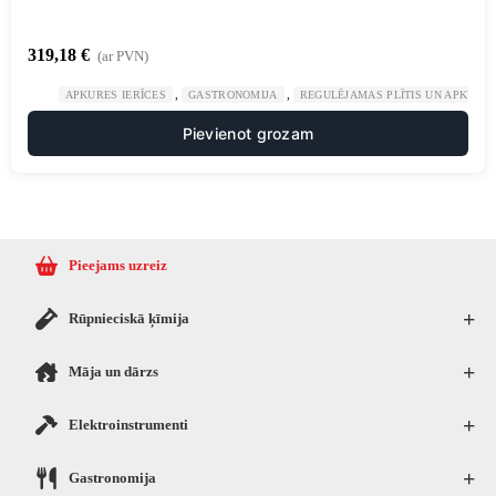
319,18
€
(ar PVN)
,
,
APKURES IERĪCES
GASTRONOMIJA
REGULĒJAMAS PLĪTIS UN APKURES
Pievienot grozam
Pieejams uzreiz
+
Rūpnieciskā ķīmija
+
Māja un dārzs
+
Elektroinstrumenti
+
Gastronomija