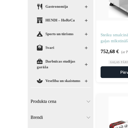
+
Gastronomija
+
HENDI – HoReCa
+
Sports un tūrisms
Steiku smalcinā
gaļas mīkstinā
+
350W
Svari
752,68
€
(ar 
Darbnīcas studijas
GAĻAS PĀR
+
garāža
Pie
+
Veselība un skaistums
Produkta cena
Brendi