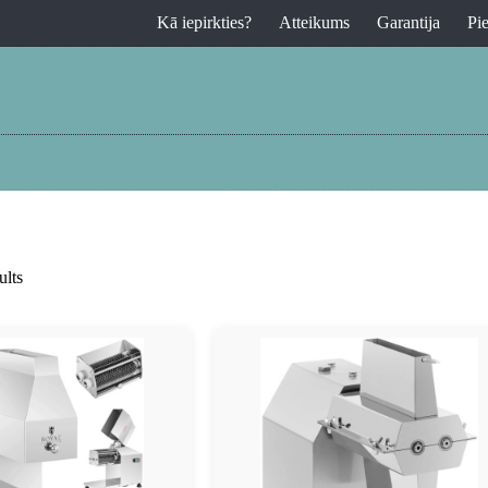
Kā iepirkties?
Atteikums
Garantija
Pi
ults