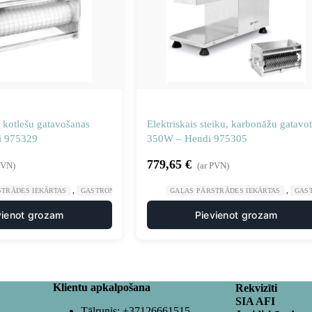
 kotlešu gatavošanas
Elektriskais steiku, karbonāžu gatavot
i 975329
350W – Hendi 975305
779,65
€
PVN)
(ar PVN)
,
,
,
,
STRĀDES IEKĀRTAS
GASTRONOMIJA
KARBONĀDES UN STEIKU GATAVOTĀJI
GAĻAS PĀRSTRĀDES IEKĀRTAS
GAS
MA
vienot grozam
Pievienot grozam
Klientu apkalpošana
Rekvizīti
SIA AFI
Tālrunis:
+37126661515