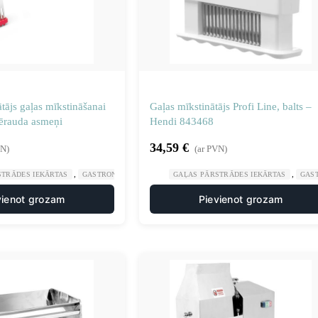
tājs gaļas mīkstināšanai
Gaļas mīkstinātājs Profi Line, balts –
tērauda asmeņi
Hendi 843468
34,59
€
VN)
(ar PVN)
,
,
,
,
STRĀDES IEKĀRTAS
GASTRONOMIJA
KARBONĀDES UN STEIKU GATAVOTĀJI
GAĻAS PĀRSTRĀDES IEKĀRTAS
GAS
MA
vienot grozam
Pievienot grozam