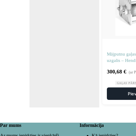
Mājputnu gaļas
uzgalis – Hend
300,68
€
(ar 
GAĻAS PĀR
Pie
Par mums
Informācija
Ar mums iepirkties ir vienkārši
Kā iepirkties?