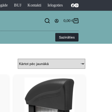
egāde
BUJ
Kontakti
Ielogoties
0,00
€
Sazināties