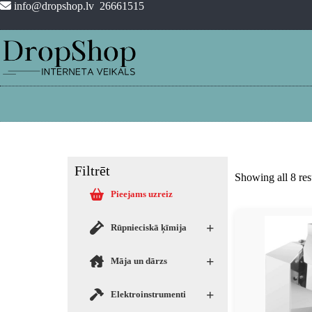
info@dropshop.lv
26661515
Filtrēt
Showing all 8 res
Pieejams uzreiz
+
Rūpnieciskā ķīmija
+
Māja un dārzs
+
Elektroinstrumenti