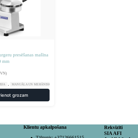
rgeru presēšanas mašīna
30 mm
PVN)
,
,
,
IJA
MANUĀLA UN MEHĀNISKA APSTRĀDE
PRĀGAS HAMBURGERU RAŽOTĀJI
V
vienot grozam
Klientu apkalpošana
Rekvizīti
SIA AFI
Tālrunis:
+37126661515