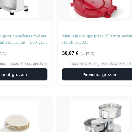
rgeru presēšanas mašīna
Manuālā tortiljas prese 250 mm sarka
iametru 15 cm + 500 gab.
Hendi 513033
30,07
€
PVN)
(ar PVN)
,
,
,
,
IJA
MANUĀLA UN MEHĀNISKA APSTRĀDE
GASTRONOMIJA
PRĀGAS HAMBURGERU RAŽOTĀJI
MANUĀLA UN MEHĀ
V
vienot grozam
Pievienot grozam