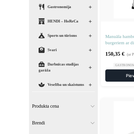
+
Gastronomija
+
HENDI – HoReCa
+
Sports un tūrisms
Manuāla hambu
burgeriem ar d
+
papīra diski
Svari
150,35
€
(ar 
Darbnīcas studijas
GASTRONOM
+
garāža
Pie
+
Veselība un skaistums
Produkta cena
Brendi