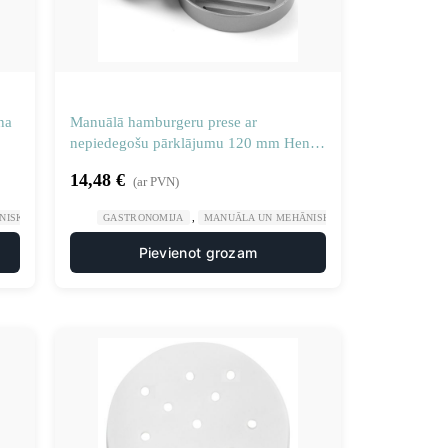
na
Manuālā hamburgeru prese ar
nepiedegošu pārklājumu 120 mm Hendi
513026
14,48
€
(ar PVN)
,
,
,
,
NISKA APSTRĀDE
IRTUVE
GASTRONOMIJA
PRĀGAS HAMBURGERU RAŽOTĀJI
MANUĀLA UN MEHĀNISKA APSTRĀDE
VIRTUVE
PRĀGA
Pievienot grozam