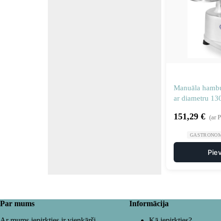
Manuāla hambu
ar diametru 1
151,29
€
(ar 
GASTRONOM
Pie
Par mums
Informācija
Ar mums iepirkties ir vienkārši
Kā iepirkties?