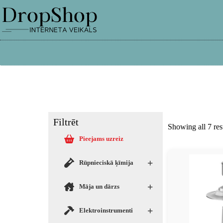
info@dropshop.lv
26661515
Filtrēt
Showing all 7 res
Pieejams uzreiz
+
Rūpnieciskā ķīmija
+
Māja un dārzs
+
Elektroinstrumenti