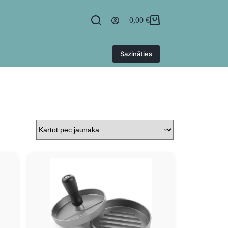
egāde
BUJ
Kontakti
Ielogoties
0,00
€
Sazināties