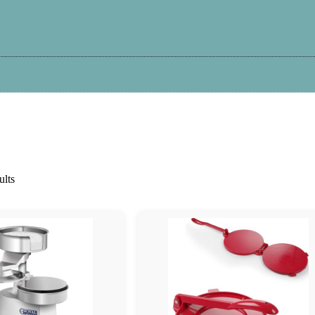
Kā iepirkties?
Atteikums
Garantija
Pi
ults