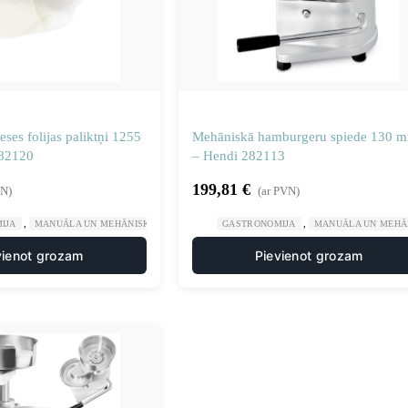
ses folijas paliktņi 1255
Mehāniskā hamburgeru spiede 130 
282120
– Hendi 282113
199,81
€
VN)
(ar PVN)
,
,
,
,
IJA
MANUĀLA UN MEHĀNISKA APSTRĀDE
GASTRONOMIJA
PRĀGAS HAMBURGERU RAŽOTĀJI
MANUĀLA UN MEHĀ
V
vienot grozam
Pievienot grozam