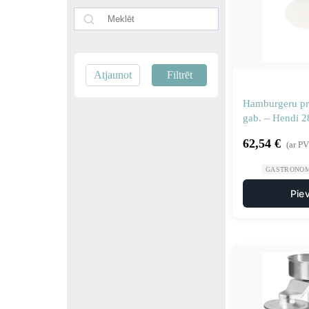
Atjaunot
Filtrēt
Hamburgeru pre
gab. – Hendi 
62,54
€
(ar P
GASTRONOM
Pie