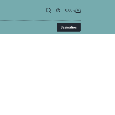
egāde
BUJ
Kontakti
Ielogoties
0,00
€
Sazināties