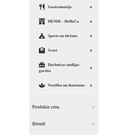
+
Gastronomija
+
HENDI – HoReCa
+
Sports un tūrisms
+
Svari
Darbnīcas studijas
+
garāža
+
Veselība un skaistums
Produkta cena
Brendi