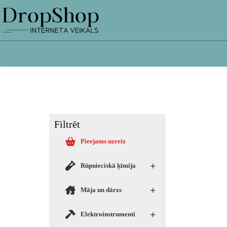
info@dropshop.lv
26661515
Filtrēt
Pieejams uzreiz
+
Rūpnieciskā ķīmija
+
Māja un dārzs
+
Elektroinstrumenti