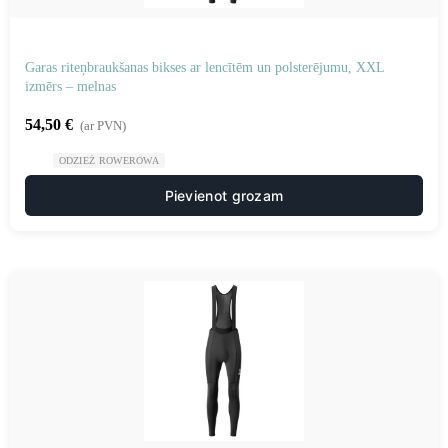
Garas riteņbraukšanas bikses ar lencītēm un polsterējumu, XXL
izmērs – melnas
54,50
€
(ar PVN)
ODZIEŻ ROWEROWA
Pievienot grozam