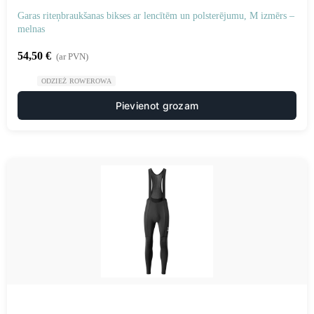
Garas riteņbraukšanas bikses ar lencītēm un polsterējumu, M izmērs –
melnas
54,50
€
(ar PVN)
ODZIEŻ ROWEROWA
Pievienot grozam