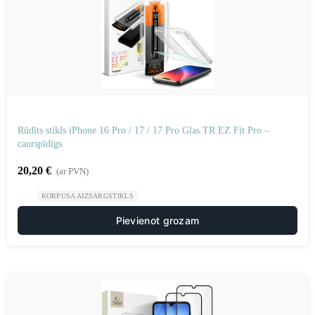
Rūdīts stikls iPhone 16 Pro / 17 / 17 Pro Glas.TR EZ Fit Pro –
caurspīdīgs
20,20
€
(ar PVN)
KORPUSA AIZSARGSTIKLS
Pievienot grozam