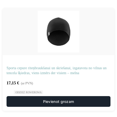
Sporta cepure riteņbraukšanai un skriešanai, izgatavota no vilnas un
tencela šķiedras, viens izmērs der visiem – melna
17,15
€
(ar PVN)
ODZIEŻ ROWEROWA
Pievienot grozam