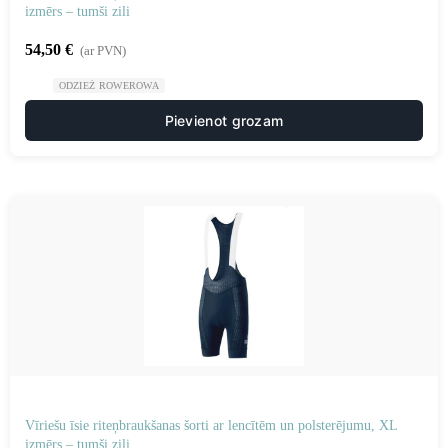
izmērs – tumši zili
54,50
€
(ar PVN)
ODZIEŻ ROWEROWA
Pievienot grozam
Vīriešu īsie riteņbraukšanas šorti ar lencītēm un polsterējumu, XL
izmērs – tumši zili