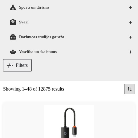
+
Sports un tūrisms
+
Svari
+
Darbnīcas studijas garāža
+
Veselība un skaistums
Filters
Showing 1–48 of 12875 results