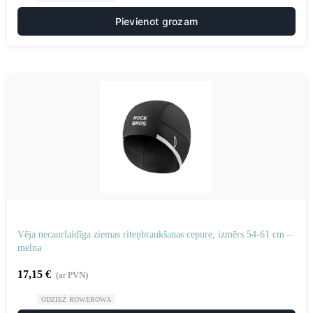
Pievienot grozam
Vēja necaurlaidīga ziemas riteņbraukšanas cepure, izmērs 54-61 cm –
melna
17,15
€
(ar PVN)
ODZIEŻ ROWEROWA