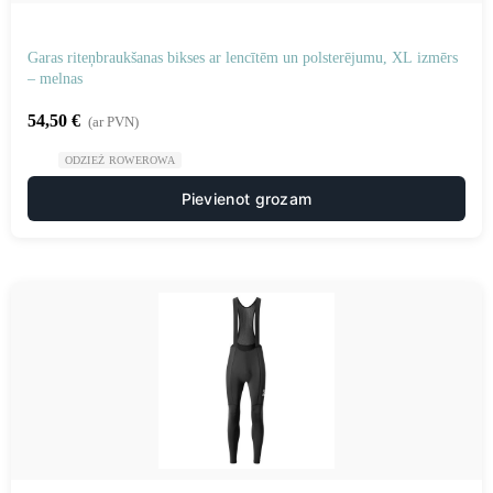
Garas riteņbraukšanas bikses ar lencītēm un polsterējumu, XL izmērs
– melnas
54,50
€
(ar PVN)
ODZIEŻ ROWEROWA
Pievienot grozam