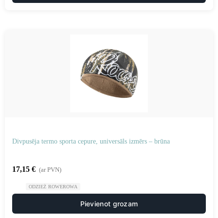
Divpusēja termo sporta cepure, universāls izmērs – brūna
17,15
€
(ar PVN)
ODZIEŻ ROWEROWA
Pievienot grozam