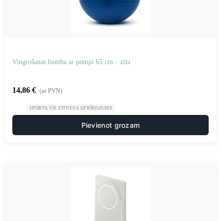
Vingrošanas bumba ar pumpi 65 cm – zila
14,86
€
(ar PVN)
SPORTA UN FITNESA APRĪKOJUMS
Pievienot grozam