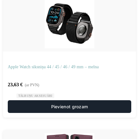
Apple Watch siksniņa 44 / 45 / 46 / 49 mm – melna
23,63
€
(ar PVN)
TĀLRUŅU AKSESUĀRI
Pievienot grozam