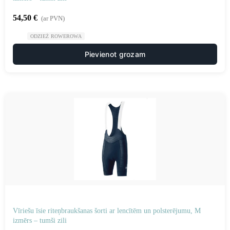
54,50
€
(ar PVN)
ODZIEŻ ROWEROWA
Pievienot grozam
Vīriešu īsie riteņbraukšanas šorti ar lencītēm un polsterējumu, M
izmērs – tumši zili