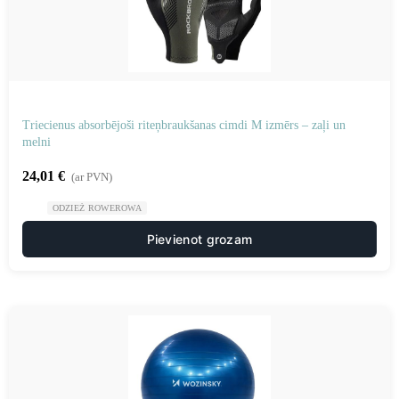
Triecienus absorbējoši riteņbraukšanas cimdi M izmērs – zaļi un
melni
24,01
€
(ar PVN)
ODZIEŻ ROWEROWA
Pievienot grozam