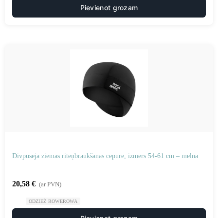
Pievienot grozam
Divpusēja ziemas riteņbraukšanas cepure, izmērs 54-61 cm – melna
20,58
€
(ar PVN)
ODZIEŻ ROWEROWA