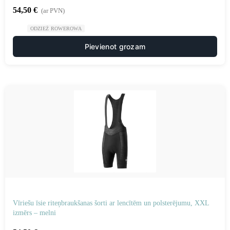
54,50
€
(ar PVN)
ODZIEŻ ROWEROWA
Pievienot grozam
Vīriešu īsie riteņbraukšanas šorti ar lencītēm un polsterējumu, XXL
izmērs – melni