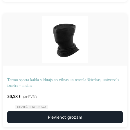
Termo sporta kakla sildītājs no vilnas un tencela šķiedras, universāls
izmērs – melns
20,58
€
(ar PVN)
ODZIEŻ ROWEROWA
Pievienot grozam