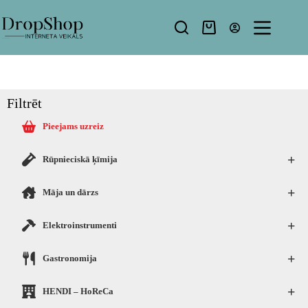
Filtrēt
Pieejams uzreiz
+
Rūpnieciskā ķīmija
+
Māja un dārzs
+
Elektroinstrumenti
+
Gastronomija
+
HENDI – HoReCa