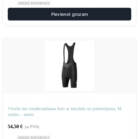
ODZIEŻ ROWEROWA
Pievienot grozam
Vīriešu īsie riteņbraukšanas šorti ar lencītēm un polsterējumu, M
izmērs – melni
54,50
€
(ar PVN)
ODZIEŻ ROWEROWA