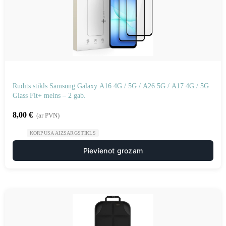
Rūdīts stikls Samsung Galaxy A16 4G / 5G / A26 5G / A17 4G / 5G
Glass Fit+ melns – 2 gab.
8,00
€
(ar PVN)
KORPUSA AIZSARGSTIKLS
Pievienot grozam