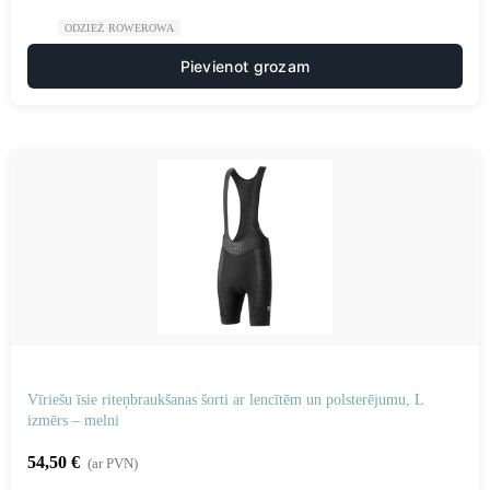
ODZIEŻ ROWEROWA
Pievienot grozam
Vīriešu īsie riteņbraukšanas šorti ar lencītēm un polsterējumu, L
izmērs – melni
54,50
€
(ar PVN)