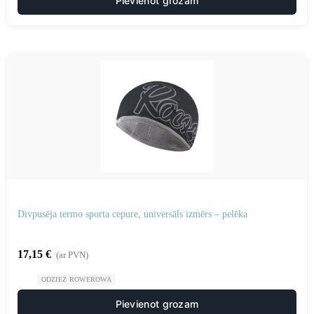
Pievienot grozam
Divpusēja termo sporta cepure, universāls izmērs – pelēka
17,15
€
(ar PVN)
ODZIEŻ ROWEROWA
Pievienot grozam