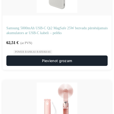
Samsung 5000mAh USB-C Qi2 MagSafe 25W bezvadu pārnēsājamais
akumulators ar USB-C kabeli – pelēks
62,51
€
(ar PVN)
POWER BANKAS BATERIJAS
Pievienot grozam