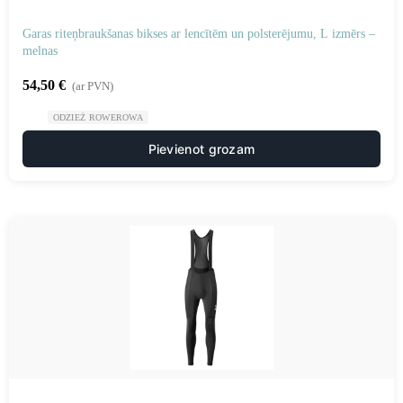
Garas riteņbraukšanas bikses ar lencītēm un polsterējumu, L izmērs –
melnas
54,50
€
(ar PVN)
ODZIEŻ ROWEROWA
Pievienot grozam