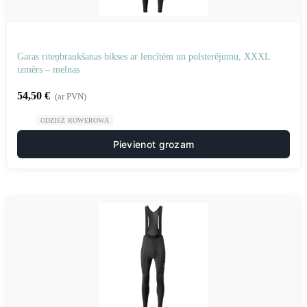
Garas riteņbraukšanas bikses ar lencītēm un polsterējumu, XXXL
izmērs – melnas
54,50
€
(ar PVN)
ODZIEŻ ROWEROWA
Pievienot grozam