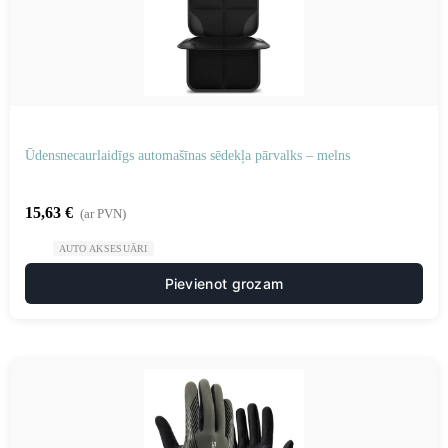
Ūdensnecaurlaidīgs automašīnas sēdekļa pārvalks – melns
15,63
€
(ar PVN)
AUTO AKSESUĀRI
Pievienot grozam