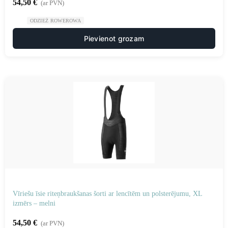
54,50
€
(ar PVN)
ODZIEŻ ROWEROWA
Pievienot grozam
Vīriešu īsie riteņbraukšanas šorti ar lencītēm un polsterējumu, XL
izmērs – melni
54,50
€
(ar PVN)