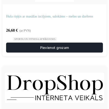
Hula riņķis ar masāžas izciļņiem, salokāms – melns un dzeltens
26,68
€
(ar PVN)
SPORTA UN FITNESA APRĪKOJUMS
Pievienot grozam