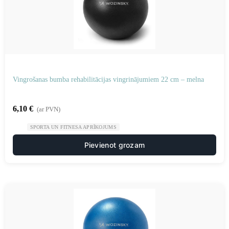
Vingrošanas bumba rehabilitācijas vingrinājumiem 22 cm – melna
6,10
€
(ar PVN)
SPORTA UN FITNESA APRĪKOJUMS
Pievienot grozam