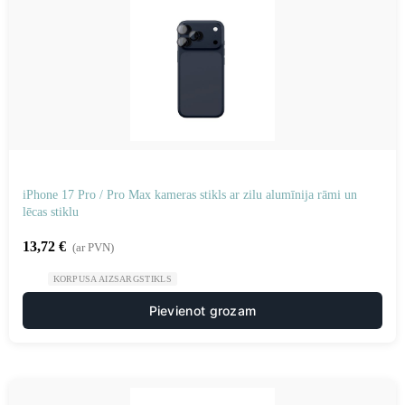
iPhone 17 Pro / Pro Max kameras stikls ar zilu alumīnija rāmi un
lēcas stiklu
13,72
€
(ar PVN)
KORPUSA AIZSARGSTIKLS
Pievienot grozam