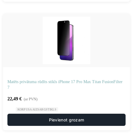
Matēts privātuma rūdīts stikls iPhone 17 Pro Max Titan FusionFilter
7
22,49
€
(ar PVN)
KORPUSA AIZSARGSTIKLS
Pievienot grozam