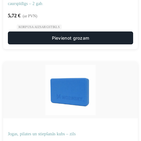
caurspīdīgs – 2 gab.
5,72
€
(ar PVN)
KORPUSA AIZSARGSTIKLS
Pievienot grozam
Jogas, pilates un stiepšanās kubs – zils