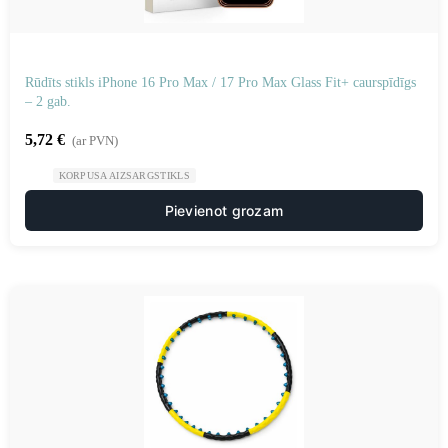
Rūdīts stikls iPhone 16 Pro Max / 17 Pro Max Glass Fit+ caurspīdīgs
– 2 gab.
5,72
€
(ar PVN)
KORPUSA AIZSARGSTIKLS
Pievienot grozam