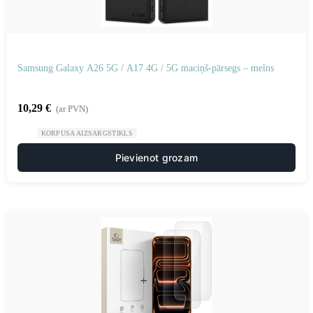
Samsung Galaxy A26 5G / A17 4G / 5G maciņš-pārsegs – melns
10,29
€
(ar PVN)
KORPUSA AIZSARGSTIKLS
Pievienot grozam