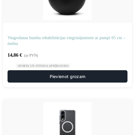
Vingrošanas bumba rehabilitācijas vingrinājumiem ar pumpi 65 cm –
melna
14,86
€
(ar PVN)
SPORTA UN FITNESA APRĪKOJUMS
Pievienot grozam