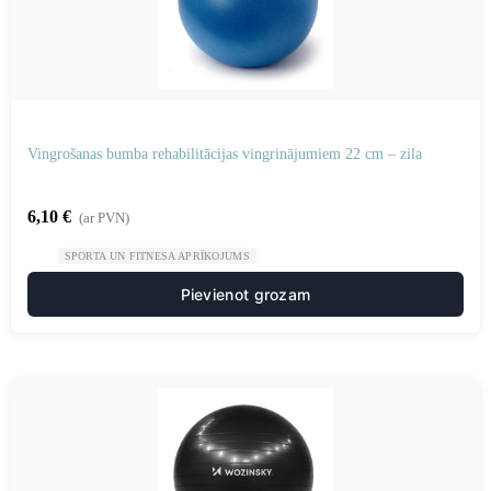
Vingrošanas bumba rehabilitācijas vingrinājumiem 22 cm – zila
6,10
€
(ar PVN)
SPORTA UN FITNESA APRĪKOJUMS
Pievienot grozam