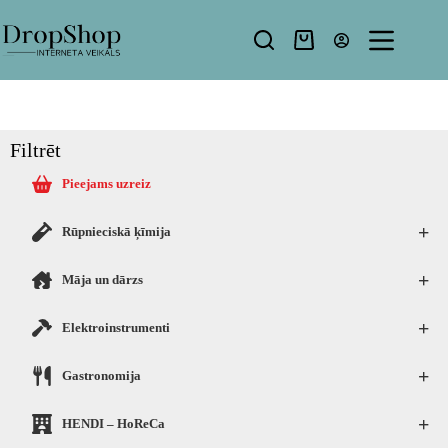
Filtrēt
Pieejams uzreiz
+
Rūpnieciskā ķīmija
+
Māja un dārzs
+
Elektroinstrumenti
+
Gastronomija
+
HENDI – HoReCa