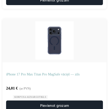
Pievienot grozam
iPhone 17 Pro Max Titan Pro MagSafe vāciņš — zils
24,01
€
(ar PVN)
KORPUSA AIZSARGSTIKLS
Pievienot grozam