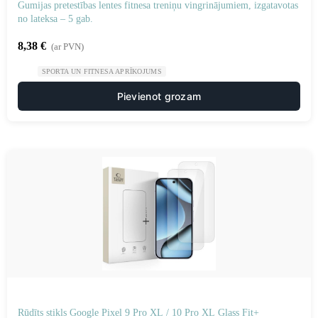
Gumijas pretestības lentes fitnesa treniņu vingrinājumiem, izgatavotas
no lateksa – 5 gab.
8,38
€
(ar PVN)
SPORTA UN FITNESA APRĪKOJUMS
Pievienot grozam
Rūdīts stikls Google Pixel 9 Pro XL / 10 Pro XL Glass Fit+