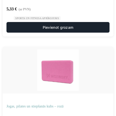
5,33
€
(ar PVN)
SPORTA UN FITNESA APRĪKOJUMS
Pievienot grozam
Jogas, pilates un stiepšanās kubs – rozā