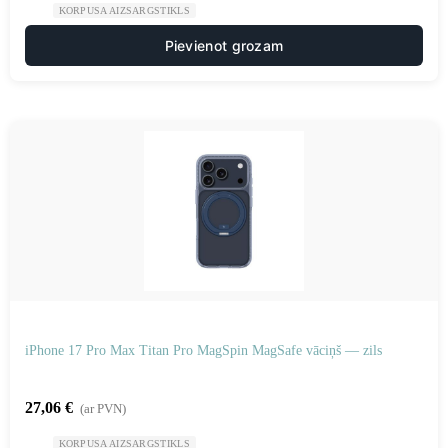
KORPUSA AIZSARGSTIKLS
Pievienot grozam
iPhone 17 Pro Max Titan Pro MagSpin MagSafe vāciņš — zils
27,06
€
(ar PVN)
KORPUSA AIZSARGSTIKLS