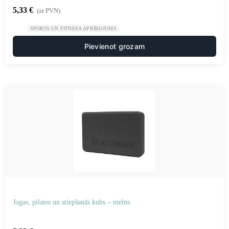
5,33
€
(ar PVN)
SPORTA UN FITNESA APRĪKOJUMS
Pievienot grozam
Jogas, pilates un stiepšanās kubs – melns