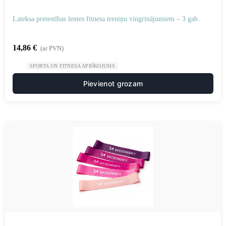
Lateksa pretestības lentes fitnesa treniņu vingrinājumiem – 3 gab.
14,86
€
(ar PVN)
SPORTA UN FITNESA APRĪKOJUMS
Pievienot grozam