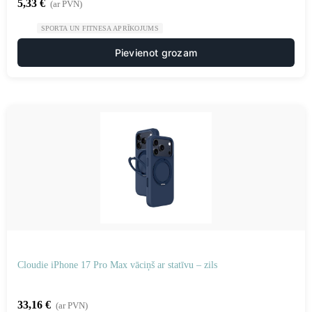
5,33
€
(ar PVN)
SPORTA UN FITNESA APRĪKOJUMS
Pievienot grozam
Cloudie iPhone 17 Pro Max vāciņš ar statīvu – zils
33,16
€
(ar PVN)