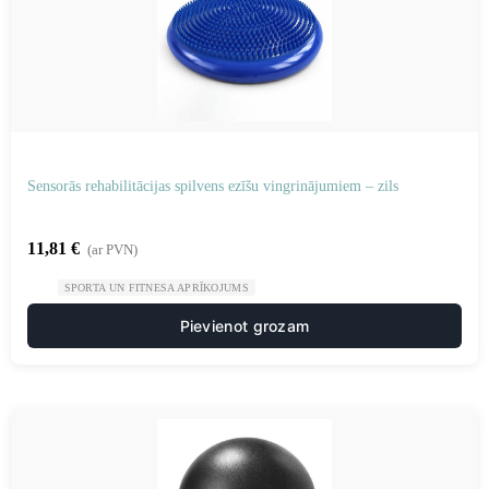
Sensorās rehabilitācijas spilvens ezīšu vingrinājumiem – zils
11,81
€
(ar PVN)
SPORTA UN FITNESA APRĪKOJUMS
Pievienot grozam