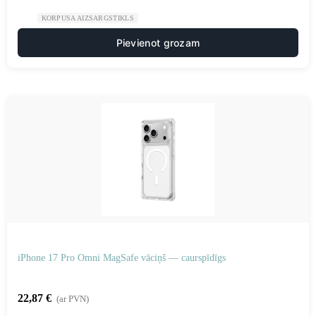
KORPUSA AIZSARGSTIKLS
Pievienot grozam
iPhone 17 Pro Omni MagSafe vāciņš — caurspīdīgs
22,87
€
(ar PVN)