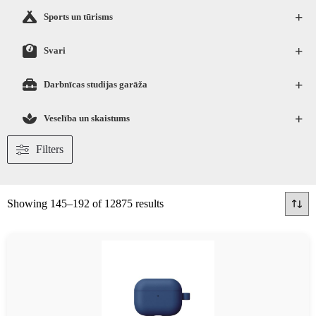
+
Sports un tūrisms
+
Svari
+
Darbnīcas studijas garāža
+
Veselība un skaistums
Filters
Showing 145–192 of 12875 results