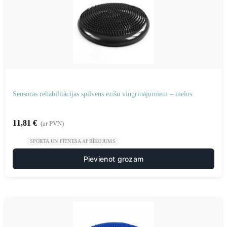
Sensorās rehabilitācijas spilvens ezīšu vingrinājumiem – melns
11,81
€
(ar PVN)
SPORTA UN FITNESA APRĪKOJUMS
Pievienot grozam