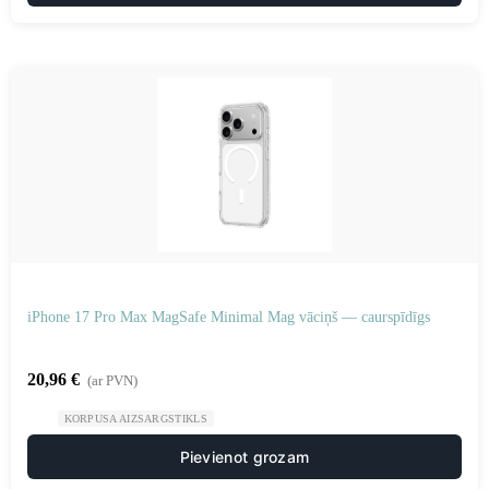
iPhone 17 Pro Max MagSafe Minimal Mag vāciņš — caurspīdīgs
20,96
€
(ar PVN)
KORPUSA AIZSARGSTIKLS
Pievienot grozam