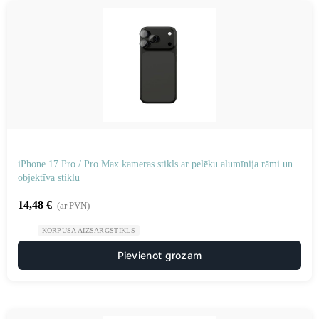
iPhone 17 Pro / Pro Max kameras stikls ar pelēku alumīnija rāmi un
objektīva stiklu
14,48
€
(ar PVN)
KORPUSA AIZSARGSTIKLS
Pievienot grozam