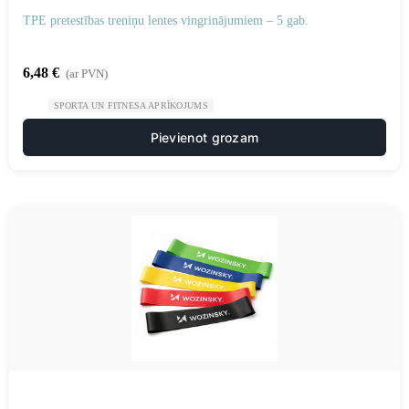
TPE pretestības treniņu lentes vingrinājumiem – 5 gab.
6,48
€
(ar PVN)
SPORTA UN FITNESA APRĪKOJUMS
Pievienot grozam