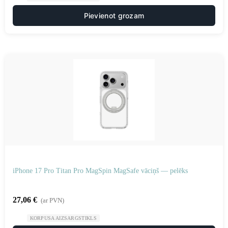
Pievienot grozam
iPhone 17 Pro Titan Pro MagSpin MagSafe vāciņš — pelēks
27,06
€
(ar PVN)
KORPUSA AIZSARGSTIKLS