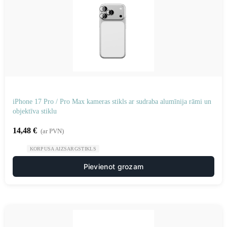
iPhone 17 Pro / Pro Max kameras stikls ar sudraba alumīnija rāmi un
objektīva stiklu
14,48
€
(ar PVN)
KORPUSA AIZSARGSTIKLS
Pievienot grozam