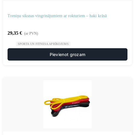
Treniņu siksnas vingrinājumiem ar rokturiem – haki krāsā
29,35
€
(ar PVN)
SPORTA UN FITNESA APRĪKOJUMS
Pievienot grozam