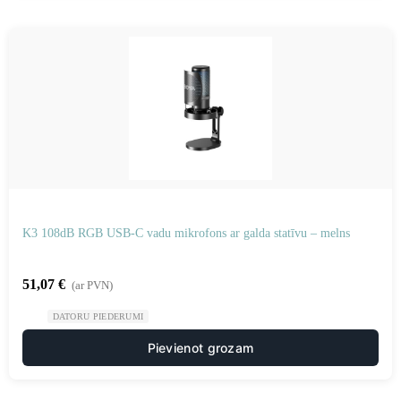
K3 108dB RGB USB-C vadu mikrofons ar galda statīvu – melns
51,07
€
(ar PVN)
DATORU PIEDERUMI
Pievienot grozam