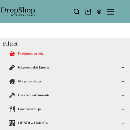
Filtrēt
Pieejams uzreiz
+
Rūpnieciskā ķīmija
+
Māja un dārzs
+
Elektroinstrumenti
+
Gastronomija
+
HENDI – HoReCa