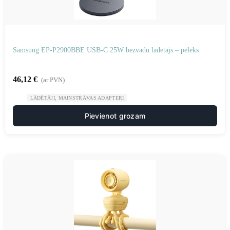
Samsung EP-P2900BBE USB-C 25W bezvadu lādētājs – pelēks
46,12
€
(ar PVN)
LĀDĒTĀJI, MAIŅSTRĀVAS ADAPTERI
Pievienot grozam