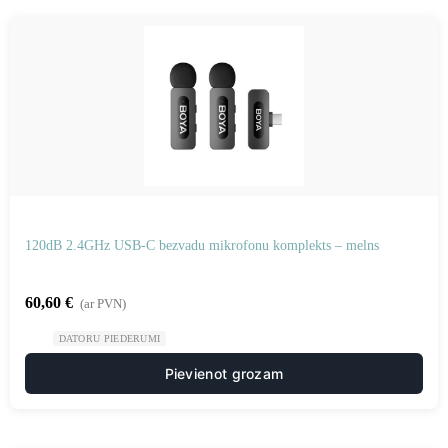
120dB 2.4GHz USB-C bezvadu mikrofonu komplekts – melns
60,60
€
(ar PVN)
DATORU PIEDERUMI
Pievienot grozam