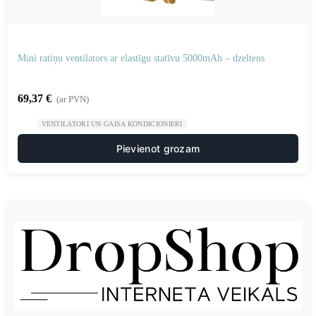
Mini ratiņu ventilators ar elastīgu statīvu 5000mAh – dzeltens
69,37
€
(ar PVN)
VENTILATORI UN GAISA KONDICIONIERI
Pievienot grozam