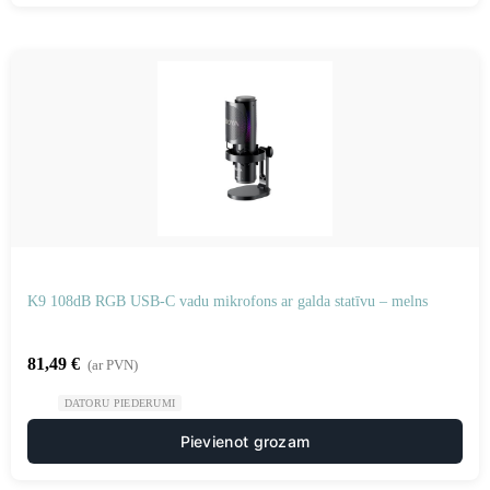
K9 108dB RGB USB-C vadu mikrofons ar galda statīvu – melns
81,49
€
(ar PVN)
DATORU PIEDERUMI
Pievienot grozam