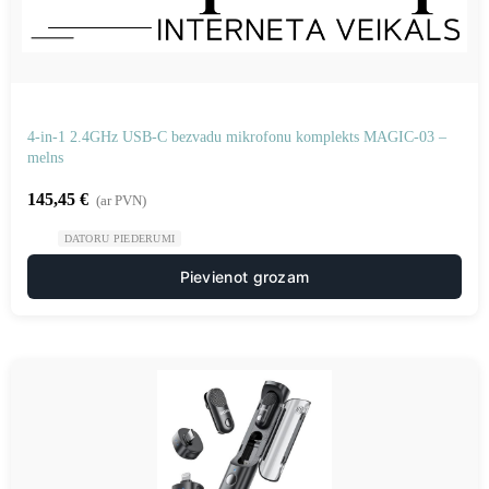
4-in-1 2.4GHz USB-C bezvadu mikrofonu komplekts MAGIC-03 –
melns
145,45
€
(ar PVN)
DATORU PIEDERUMI
Pievienot grozam