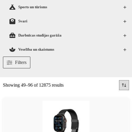
+
Sports un tūrisms
+
Svari
+
Darbnīcas studijas garāža
+
Veselība un skaistums
Filters
Showing 49–96 of 12875 results