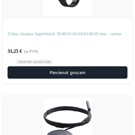
Titāna siksniņa AppleWatch 38/40/41/42/44/45/46/49 mm – melna
31,25
€
(ar PVN)
TĀLRUŅU AKSESUĀRI
Pievienot grozam