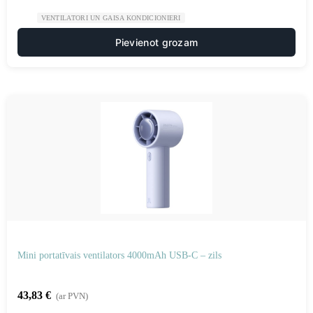
VENTILATORI UN GAISA KONDICIONIERI
Pievienot grozam
Mini portatīvais ventilators 4000mAh USB-C – zils
43,83
€
(ar PVN)