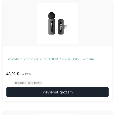
Bezvadu mikrofons ar klipsi 120dB 2.4GHz USB-C – melns
48,02
€
(ar PVN)
DATORU PIEDERUMI
Pievienot grozam