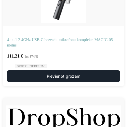
4-in-1 2.4GHz USB-C bezvadu mikrofonu komplekts MAGIC-05 –
melns
111,21
€
(ar PVN)
DATORU PIEDERUMI
Pievienot grozam