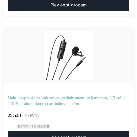
Pievienot grozam
Vadu piespraužams mikrofons viedtālruņiem un kamerām, 3,5 collu
TRRS ar akumulatoru darbināms – melns
25,54
€
(ar PVN)
DATORU PIEDERUMI