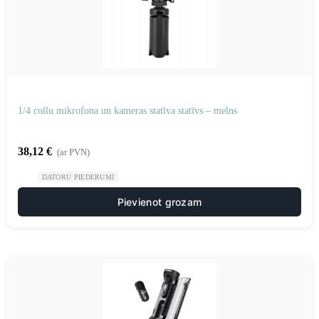
1/4 collu mikrofona un kameras statīva statīvs – melns
38,12
€
(ar PVN)
DATORU PIEDERUMI
Pievienot grozam