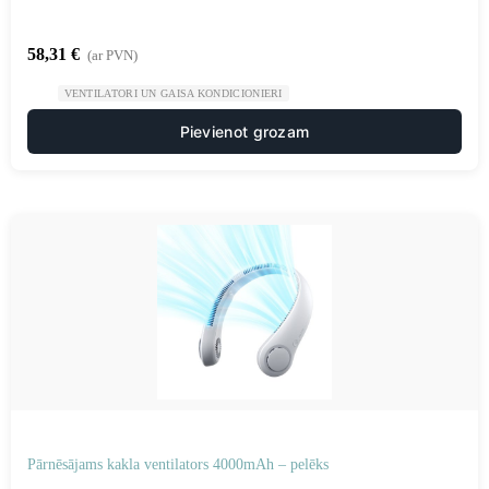
58,31
€
(ar PVN)
VENTILATORI UN GAISA KONDICIONIERI
Pievienot grozam
Pārnēsājams kakla ventilators 4000mAh – pelēks