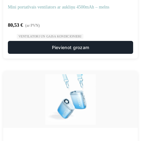
Mini portatīvais ventilators ar aukliņu 4500mAh – melns
80,53
€
(ar PVN)
VENTILATORI UN GAISA KONDICIONIERI
Pievienot grozam