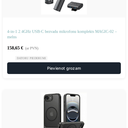
4-in-1 2.4GHz USB-C bezvadu mikrofonu komplekts MAGIC-02 –
melns
158,65
€
(ar PVN)
DATORU PIEDERUMI
Pievienot grozam