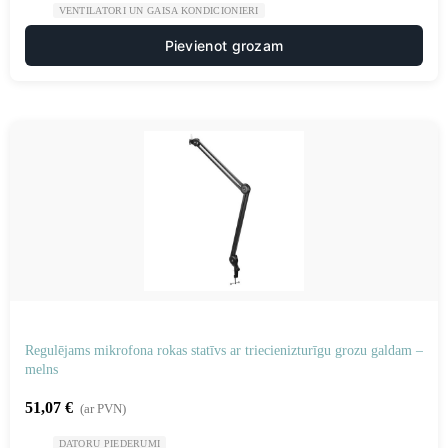
VENTILATORI UN GAISA KONDICIONIERI
Pievienot grozam
Regulējams mikrofona rokas statīvs ar triecienizturīgu grozu galdam –
melns
51,07
€
(ar PVN)
DATORU PIEDERUMI