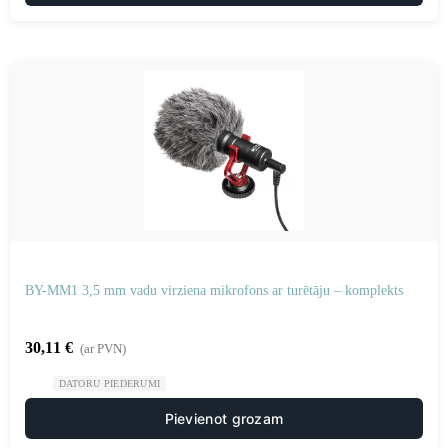
BY-MM1 3,5 mm vadu virziena mikrofons ar turētāju – komplekts
30,11
€
(ar PVN)
DATORU PIEDERUMI
Pievienot grozam