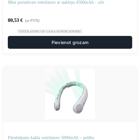
Mini portatīvais ventilators ar aukliņu 4500mAh – zils
80,53
€
(ar PVN)
VENTILATORI UN GAISA KONDICIONIERI
Pievienot grozam
Pārnēsājams kakla ventilators 5000mAh – pelēks