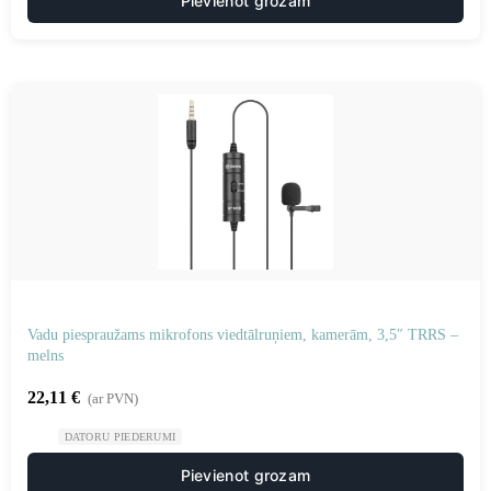
Pievienot grozam
Vadu piespraužams mikrofons viedtālruņiem, kamerām, 3,5″ TRRS –
melns
22,11
€
(ar PVN)
DATORU PIEDERUMI
Pievienot grozam