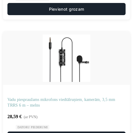
Pievienot grozam
Vadu piespraužams mikrofons viedtālruņiem, kamerām, 3,5 mm
TRRS 6 m – melns
28,59
€
(ar PVN)
DATORU PIEDERUMI