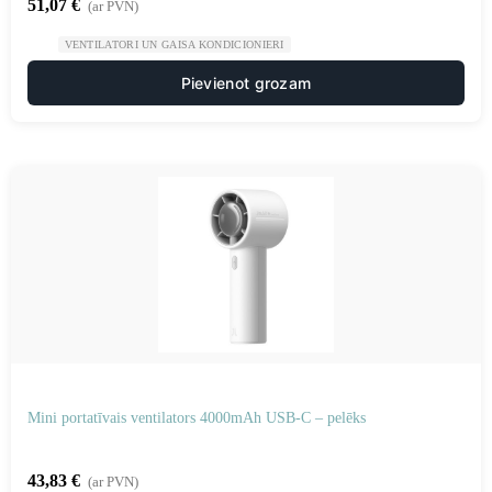
51,07
€
(ar PVN)
VENTILATORI UN GAISA KONDICIONIERI
Pievienot grozam
Mini portatīvais ventilators 4000mAh USB-C – pelēks
43,83
€
(ar PVN)