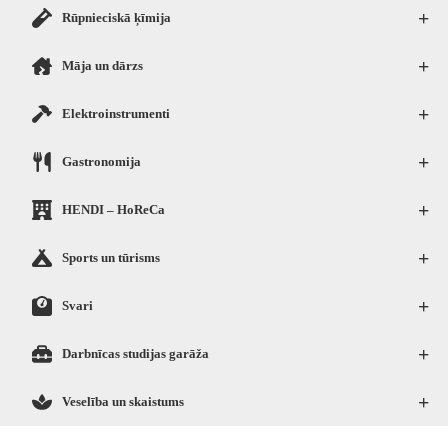
+
Rūpnieciskā ķīmija
+
Māja un dārzs
+
Elektroinstrumenti
+
Gastronomija
+
HENDI – HoReCa
+
Sports un tūrisms
+
Svari
+
Darbnīcas studijas garāža
+
Veselība un skaistums