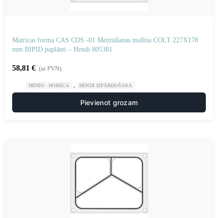
Matricas forma CAS CDS -01 Metināšanas mašīna COLT 227X178
mm BIPID paplātei – Hendi 805381
58,81
€
(ar PVN)
,
HENDI - HORECA
HENDI IZPĀRDOŠANA
Pievienot grozam