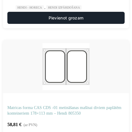
,
HENDI - HORECA
HENDI IZPĀRDOŠANA
Pievienot grozam
Matricas forma CAS CDS -01 metināšanas mašīnai diviem paplātēm
konteineriem 178×113 mm – Hendi 805350
58,81
€
(ar PVN)