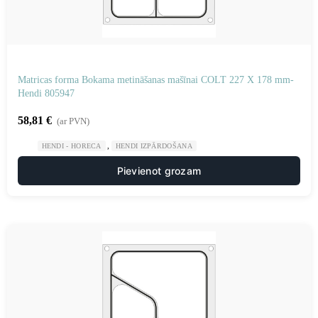
Matricas forma Bokama metināšanas mašīnai COLT 227 X 178 mm-
Hendi 805947
58,81
€
(ar PVN)
,
HENDI - HORECA
HENDI IZPĀRDOŠANA
Pievienot grozam