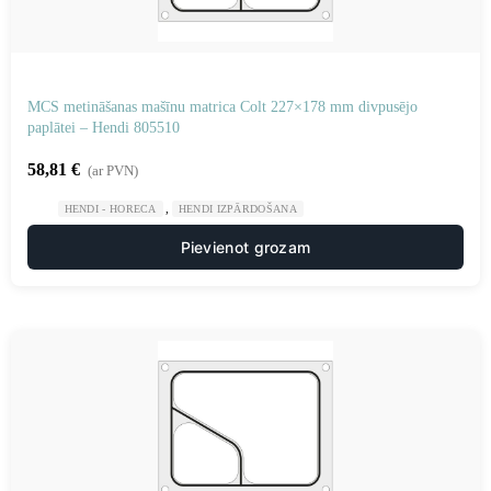
MCS metināšanas mašīnu matrica Colt 227×178 mm divpusējo
paplātei – Hendi 805510
58,81
€
(ar PVN)
,
HENDI - HORECA
HENDI IZPĀRDOŠANA
Pievienot grozam