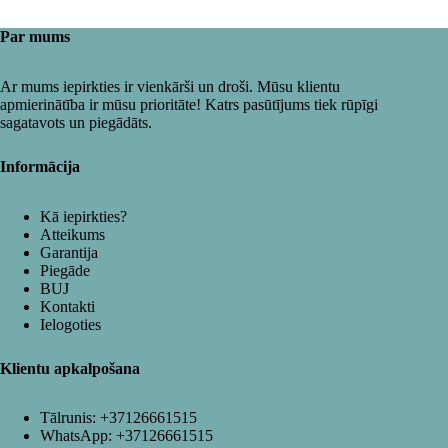
Par mums
Ar mums iepirkties ir vienkārši un droši. Mūsu klientu
apmierinātība ir mūsu prioritāte! Katrs pasūtījums tiek rūpīgi
sagatavots un piegādāts.
Informācija
Kā iepirkties?
Atteikums
Garantija
Piegāde
BUJ
Kontakti
Ielogoties
Klientu apkalpošana
Tālrunis:
+37126661515
WhatsApp:
+37126661515