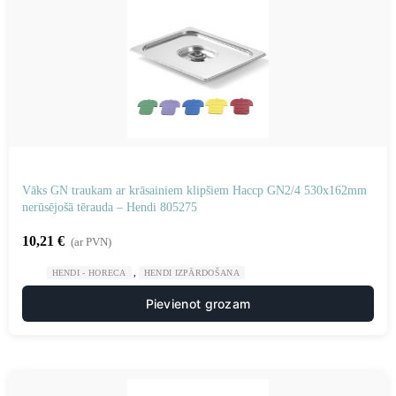
Vāks GN traukam ar krāsainiem klipšiem Haccp GN2/4 530x162mm
nerūsējošā tērauda – Hendi 805275
10,21
€
(ar PVN)
,
HENDI - HORECA
HENDI IZPĀRDOŠANA
Pievienot grozam