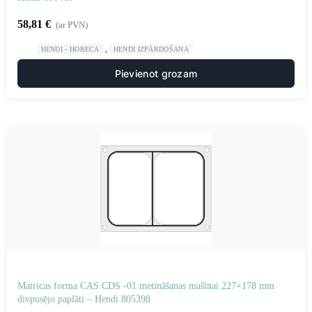
58,81
€
(ar PVN)
,
HENDI - HORECA
HENDI IZPĀRDOŠANA
Pievienot grozam
Matricas forma CAS CDS -01 metināšanas mašīnai 227×178 mm
divpusējo paplāti – Hendi 805398