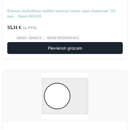
Bokama metināšanas mašīnu matricas forma zupas diametram 165
mm – Hendi 805909
55,31
€
(ar PVN)
,
HENDI - HORECA
HENDI IZPĀRDOŠANA
Pievienot grozam