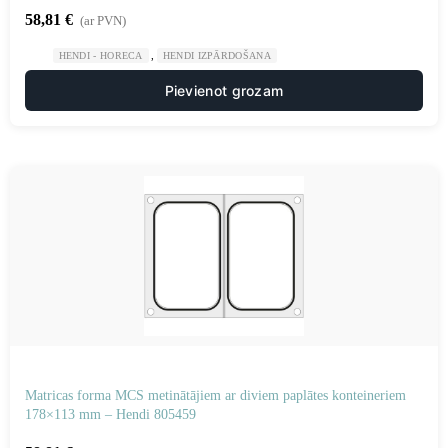
58,81
€
(ar PVN)
,
HENDI - HORECA
HENDI IZPĀRDOŠANA
Pievienot grozam
Matricas forma MCS metinātājiem ar diviem paplātes konteineriem
178×113 mm – Hendi 805459