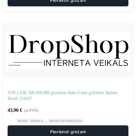
Pievienot grozam
TOP LINE 300 600 800 griešanas disks 6 mm gofrētām šķēlēm
Hendi 234167
43,96
€
(ar PVN)
,
HENDI - HORECA
HENDI IZPĀRDOŠANA
Pievienot grozam