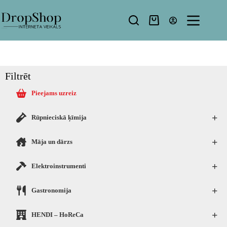
Filtrēt
Pieejams uzreiz
+
Rūpnieciskā ķīmija
+
Māja un dārzs
+
Elektroinstrumenti
+
Gastronomija
+
HENDI – HoReCa