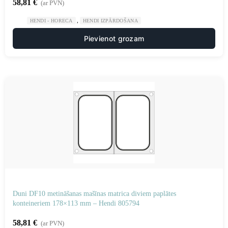
58,81
€
(ar PVN)
,
HENDI - HORECA
HENDI IZPĀRDOŠANA
Pievienot grozam
Duni DF10 metināšanas mašīnas matrica diviem paplātes
konteineriem 178×113 mm – Hendi 805794
58,81
€
(ar PVN)