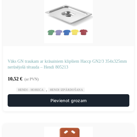
Vāks GN traukam ar krāsainiem klipšiem Haccp GN2/3 354x325mm
nerūsējošā tērauda – Hendi 805213
10,52
€
(ar PVN)
,
HENDI - HORECA
HENDI IZPĀRDOŠANA
Pievienot grozam