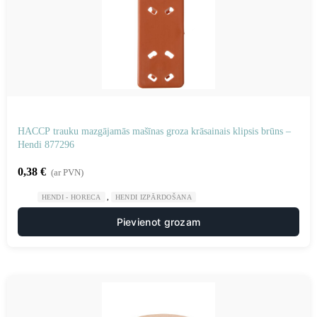
HACCP trauku mazgājamās mašīnas groza krāsainais klipsis brūns –
Hendi 877296
0,38
€
(ar PVN)
,
HENDI - HORECA
HENDI IZPĀRDOŠANA
Pievienot grozam