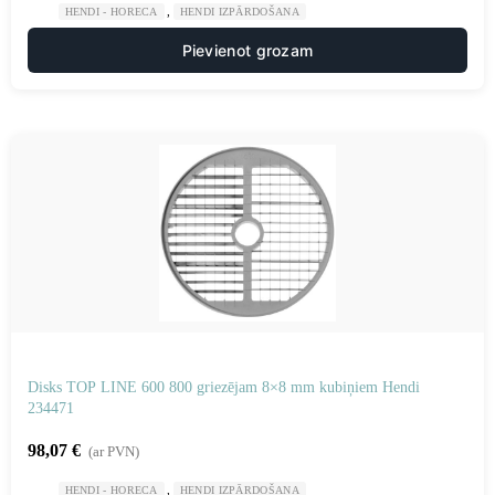
,
HENDI - HORECA
HENDI IZPĀRDOŠANA
Pievienot grozam
Disks TOP LINE 600 800 griezējam 8×8 mm kubiņiem Hendi
234471
98,07
€
(ar PVN)
,
HENDI - HORECA
HENDI IZPĀRDOŠANA