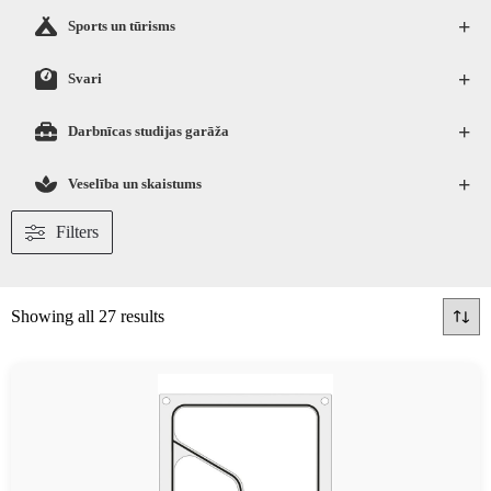
+
Sports un tūrisms
+
Svari
+
Darbnīcas studijas garāža
+
Veselība un skaistums
Filters
Showing all 27 results