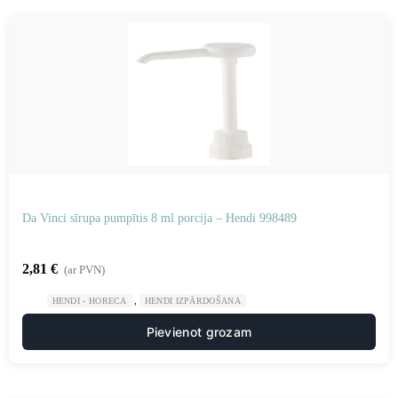
Da Vinci sīrupa pumpītis 8 ml porcija – Hendi 998489
2,81
€
(ar PVN)
,
HENDI - HORECA
HENDI IZPĀRDOŠANA
Pievienot grozam