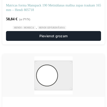
Matricas forma Manupack 190 Metināšanas mašīna zupas traukam 165
mm – Hendi 805718
58,84
€
(ar PVN)
,
HENDI - HORECA
HENDI IZPĀRDOŠANA
Pievienot grozam