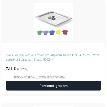
Vāks GN traukam ar krāsainiem klipšiem Haccp GN1/4 265x162mm
nerūsējošā tērauda – Hendi 805244
7,11
€
(ar PVN)
,
HENDI - HORECA
HENDI IZPĀRDOŠANA
Pievienot grozam