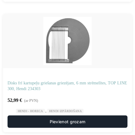
Disks frī kartupeļu griešanas griezējam, 6 mm strēmelītes, TOP LINE
300, Hendi 234303
52,99
€
(ar PVN)
,
HENDI - HORECA
HENDI IZPĀRDOŠANA
Pievienot grozam