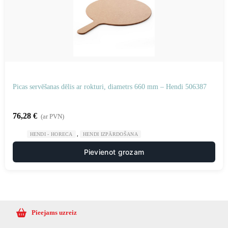
Picas servēšanas dēlis ar rokturi, diametrs 660 mm – Hendi 506387
76,28
€
(ar PVN)
,
HENDI - HORECA
HENDI IZPĀRDOŠANA
Pievienot grozam
Pieejams uzreiz