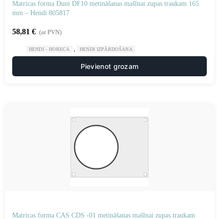
Matricas forma Duni DF10 metināšanas mašīnai zupas traukam 165
mm – Hendi 805817
58,81
€
(ar PVN)
,
HENDI - HORECA
HENDI IZPĀRDOŠANA
Pievienot grozam
Matricas forma CAS CDS -01 metināšanas mašīnai zupas traukam