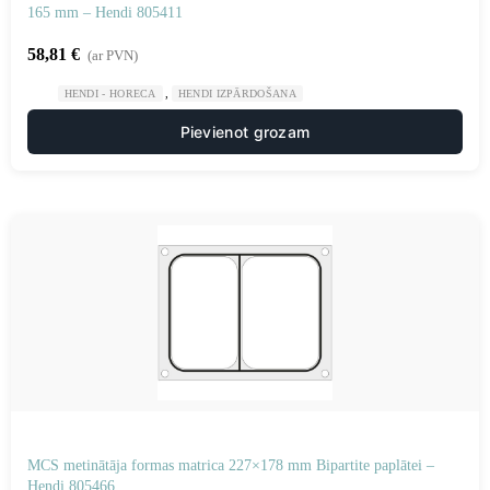
165 mm – Hendi 805411
58,81
€
(ar PVN)
,
HENDI - HORECA
HENDI IZPĀRDOŠANA
Pievienot grozam
MCS metinātāja formas matrica 227×178 mm Bipartite paplātei –
Hendi 805466