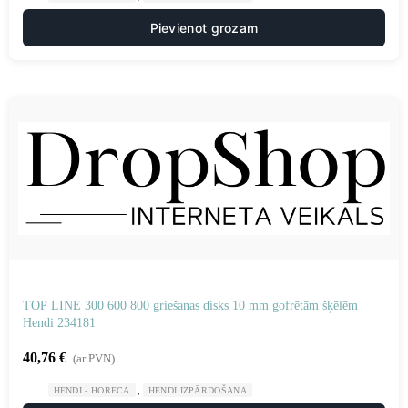
Pievienot grozam
TOP LINE 300 600 800 griešanas disks 10 mm gofrētām šķēlēm
Hendi 234181
40,76
€
(ar PVN)
,
HENDI - HORECA
HENDI IZPĀRDOŠANA