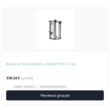
Kafijas un tējas perkolators, tērauds 950W 5L tēja.
310,34
€
(ar PVN)
,
HENDI - HORECA
HENDI IZPĀRDOŠANA
Pievienot grozam