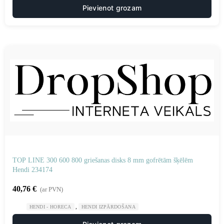
Pievienot grozam
TOP LINE 300 600 800 griešanas disks 8 mm gofrētām šķēlēm
Hendi 234174
40,76
€
(ar PVN)
,
HENDI - HORECA
HENDI IZPĀRDOŠANA