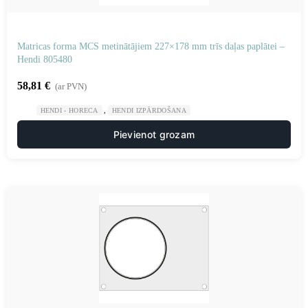
Matricas forma MCS metinātājiem 227×178 mm trīs daļas paplātei –
Hendi 805480
58,81
€
(ar PVN)
,
HENDI - HORECA
HENDI IZPĀRDOŠANA
Pievienot grozam