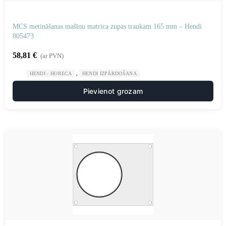
MCS metināšanas mašīnu matrica zupas traukam 165 mm – Hendi
805473
58,81
€
(ar PVN)
,
HENDI - HORECA
HENDI IZPĀRDOŠANA
Pievienot grozam