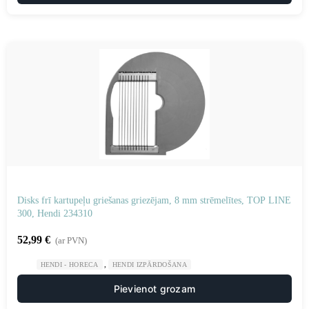
Disks frī kartupeļu griešanas griezējam, 8 mm strēmelītes, TOP LINE
300, Hendi 234310
52,99
€
(ar PVN)
,
HENDI - HORECA
HENDI IZPĀRDOŠANA
Pievienot grozam