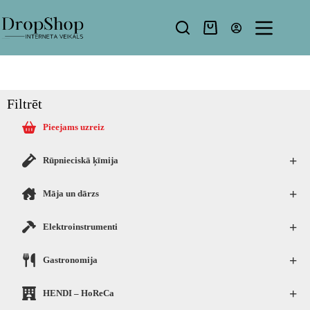
Filtrēt
Pieejams uzreiz
+
Rūpnieciskā ķīmija
+
Māja un dārzs
+
Elektroinstrumenti
+
Gastronomija
+
HENDI – HoReCa