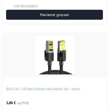
LAN TĪKLA KABEĻI
Pievienot grozam
RJ45 Cat 7 10Gbps Ethernet tīkla kabelis 2m – melns
3,86
€
(ar PVN)