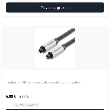
Pievienot grozam
Toslink SPDIF optiskais audio kabelis 1,5 m – pelēks
6,88
€
(ar PVN)
LAN TĪKLA KABEĻI