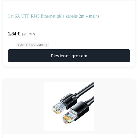
Cat 6A UTP RJ45 Ethernet tīkla kabelis 2m – melns
1,84
€
(ar PVN)
LAN TĪKLA KABEĻI
Pievienot grozam