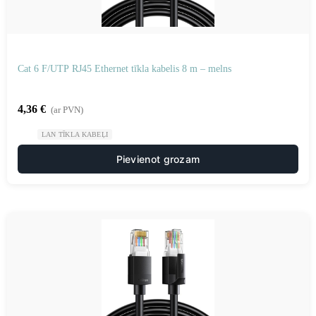
Cat 6 F/UTP RJ45 Ethernet tīkla kabelis 8 m – melns
4,36
€
(ar PVN)
LAN TĪKLA KABEĻI
Pievienot grozam