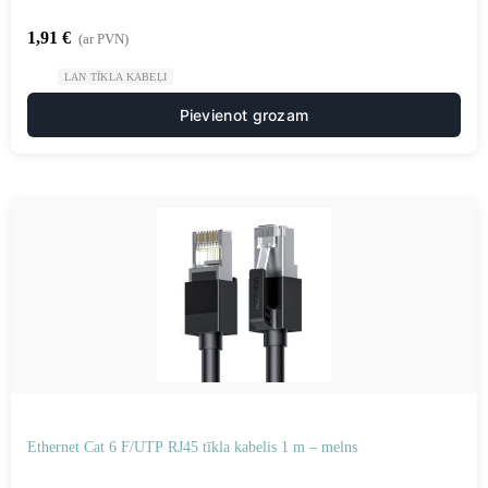
1,91
€
(ar PVN)
LAN TĪKLA KABEĻI
Pievienot grozam
Ethernet Cat 6 F/UTP RJ45 tīkla kabelis 1 m – melns