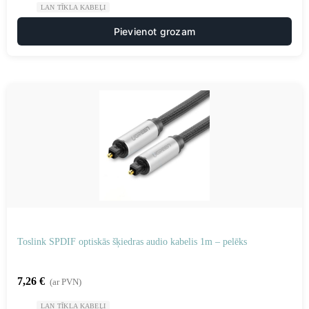
LAN TĪKLA KABEĻI
Pievienot grozam
Toslink SPDIF optiskās šķiedras audio kabelis 1m – pelēks
7,26
€
(ar PVN)
LAN TĪKLA KABEĻI