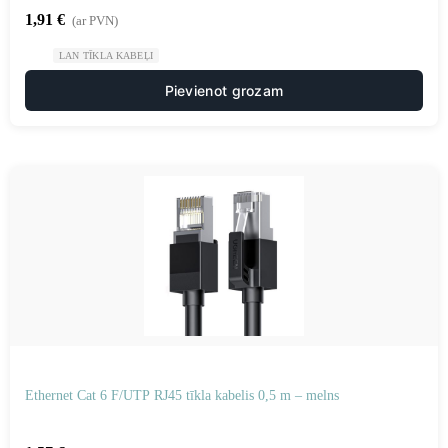
1,91
€
(ar PVN)
LAN TĪKLA KABEĻI
Pievienot grozam
Ethernet Cat 6 F/UTP RJ45 tīkla kabelis 0,5 m – melns