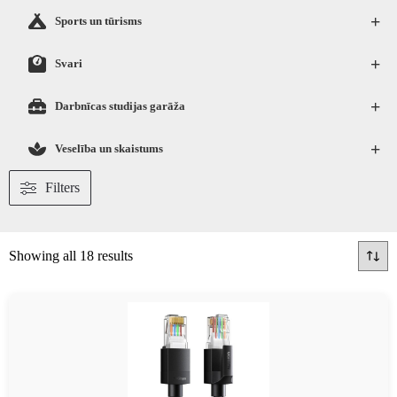
+
Sports un tūrisms
+
Svari
+
Darbnīcas studijas garāža
+
Veselība un skaistums
Filters
Showing all 18 results