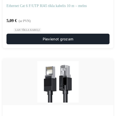
Ethernet Cat 6 F/UTP RJ45 tīkla kabelis 10 m – melns
5,09
€
(ar PVN)
LAN TĪKLA KABEĻI
Pievienot grozam