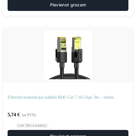
Pievienot grozam
Ethernet komutācijas kabelis RJ45 Cat 7 10 Gbps 3m – melns
5,74
€
(ar PVN)
LAN TĪKLA KABEĻI