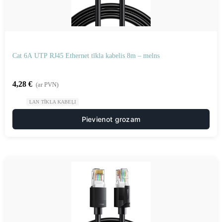
Cat 6A UTP RJ45 Ethernet tīkla kabelis 8m – melns
4,28
€
(ar PVN)
LAN TĪKLA KABEĻI
Pievienot grozam