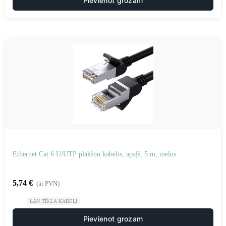
Pievienot grozam
Ethernet Cat 6 U/UTP plākšņu kabelis, apaļš, 5 m, melns
5,74
€
(ar PVN)
LAN TĪKLA KABEĻI
Pievienot grozam