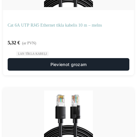
Cat 6A UTP RJ45 Ethernet tīkla kabelis 10 m – melns
5,32
€
(ar PVN)
LAN TĪKLA KABEĻI
Pievienot grozam