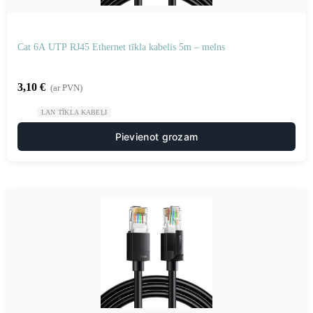
Cat 6A UTP RJ45 Ethernet tīkla kabelis 5m – melns
3,10
€
(ar PVN)
LAN TĪKLA KABEĻI
Pievienot grozam