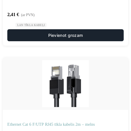
2,41
€
(ar PVN)
LAN TĪKLA KABEĻI
Pievienot grozam
Ethernet Cat 6 F/UTP RJ45 tīkla kabelis 2m – melns