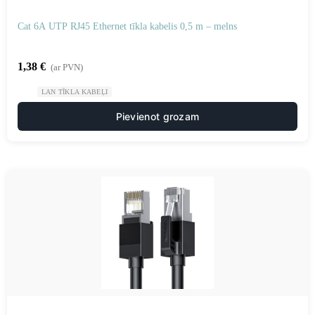
Cat 6A UTP RJ45 Ethernet tīkla kabelis 0,5 m – melns
1,38
€
(ar PVN)
LAN TĪKLA KABEĻI
Pievienot grozam