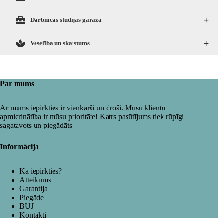
+
Darbnīcas studijas garāža
+
Veselība un skaistums
Par mums
Ar mums iepirkties ir vienkārši un droši. Mūsu klientu
apmierinātība ir mūsu prioritāte! Katrs pasūtījums tiek rūpīgi
sagatavots un piegādāts.
Informācija
Kā iepirkties?
Atteikums
Garantija
Piegāde
BUJ
Kontakti