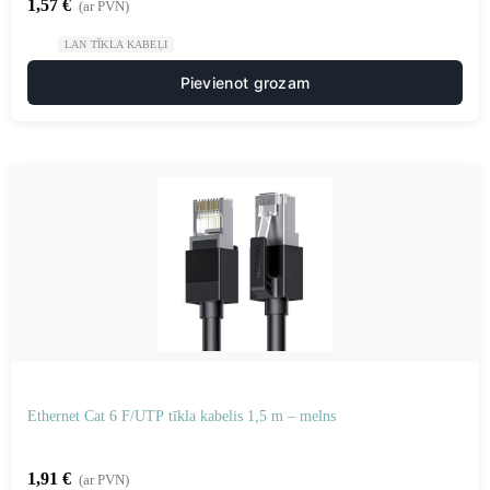
1,57
€
(ar PVN)
LAN TĪKLA KABEĻI
Pievienot grozam
Ethernet Cat 6 F/UTP tīkla kabelis 1,5 m – melns
1,91
€
(ar PVN)