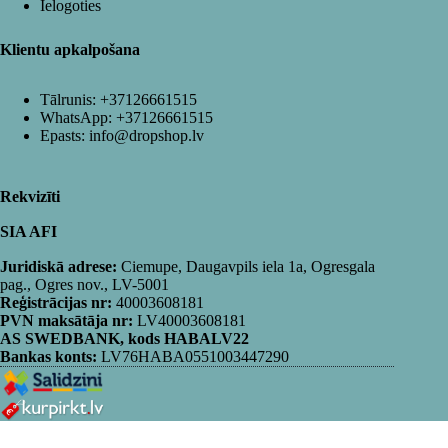
Ielogoties
Klientu apkalpošana
Tālrunis:
+37126661515
WhatsApp:
+37126661515
Epasts:
info@dropshop.lv
Rekvizīti
SIA AFI
Juridiskā adrese:
Ciemupe, Daugavpils iela 1a, Ogresgala
pag., Ogres nov., LV-5001
Reģistrācijas nr:
40003608181
PVN maksātāja nr:
LV40003608181
AS SWEDBANK, kods HABALV22
Bankas konts:
LV76HABA0551003447290