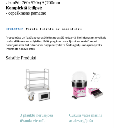
- izmēri: 760x520x(A)700mm
Komplektā ietilpst:
- cepeškrāsns pamatne
UZMANĪBU!
Teksts tulkots ar mašīntulku.
Preces krāsa un īpašības var atšķirties no attēlā redzamā. Noliktavas un e-veikala
preču atlikums var atšķirties, tādēļ piegādes nosacījumi var mainīties vai
pasūtījums var tikt pilnībā vai daļēji neizpildīts. Šādos gadījumos pircējs tiks
informēts nekavējoties.
Saistītie Produkti
3 plauktu nerūsējošā
Cukura vates mašīna
tērauda viesmīļa
ar aizsargājošu
ratiņi
pārsegu 52 cm