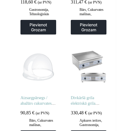
118,60
€
311,47
€
(ar PVN)
(ar PVN)
Gastronomija
,
Bārs
,
Cukurvates
Tehnoloģiskās
mašīnas
,
mēbeles
,
Viesmīlis
Gastronomija
un transporta ratiņi
,
Pievienot
Pievienot
Virtuve
Grozam
Grozam
Aizsargpārsegs /
Divkāršā grila
abažūrs cukurvates
elektriskā grila
mašīnai 52cm
plāksne 60 cm
90,85
€
330,48
€
(ar PVN)
(ar PVN)
Bārs
,
Cukurvates
Apkures ierīces
,
mašīnas
,
Gastronomija
,
Gastronomija
Grila restes un