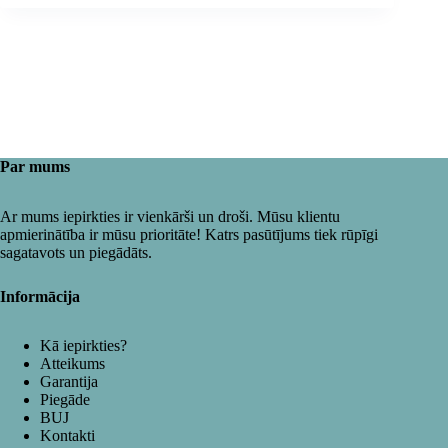
Par mums
Ar mums iepirkties ir vienkārši un droši. Mūsu klientu
apmierinātība ir mūsu prioritāte! Katrs pasūtījums tiek rūpīgi
sagatavots un piegādāts.
Informācija
Kā iepirkties?
Atteikums
Garantija
Piegāde
BUJ
Kontakti