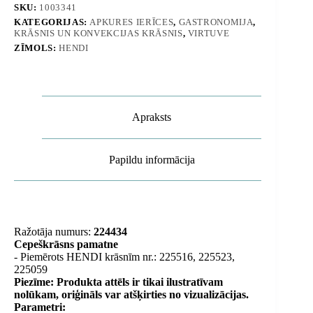
224434
SKU:
1003341
daudzums
KATEGORIJAS:
APKURES IERĪCES
,
GASTRONOMIJA
,
KRĀSNIS UN KONVEKCIJAS KRĀSNIS
,
VIRTUVE
ZĪMOLS:
HENDI
Apraksts
Papildu informācija
Ražotāja numurs:
224434
Cepeškrāsns pamatne
- Piemērots HENDI krāsnīm nr.: 225516, 225523,
225059
Piezīme: Produkta attēls ir tikai ilustratīvam
nolūkam, oriģināls var atšķirties no vizualizācijas.
Parametri: