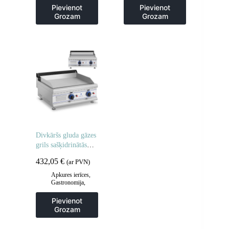
sildīšanas
Pievienot
Pievienot
plāksnes
,
Grila
Grozam
Grozam
šķīvji
,
Virtuve
Divkāršs gluda gāzes
grils sašķidrinātās
naftas gāzes /
432,05
€
(ar PVN)
propāna-butāna 2 x
3000 30 mbarā
Apkures ierīces
,
Gastronomija
,
Grila restes un
sildīšanas
Pievienot
plāksnes
,
Grila
Grozam
šķīvji
,
Virtuve