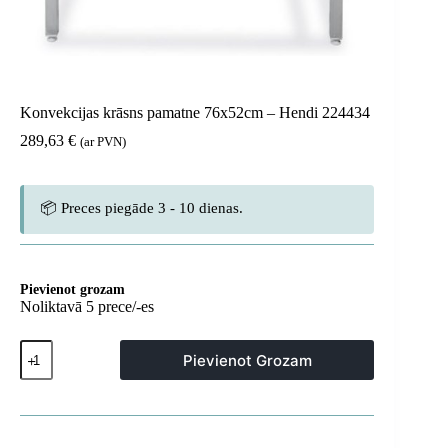
Konvekcijas krāsns pamatne 76x52cm – Hendi 224434
289,63
€
(ar PVN)
📦 Preces piegāde 3 - 10 dienas.
Pievienot grozam
Noliktavā 5 prece/-es
Konvekcijas
Pievienot Grozam
krāsns
pamatne
76x52cm
-
Hendi