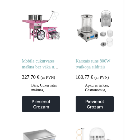
Mobilā cukurvates
Karstais suns 800W
mašīna bez vāka uz
tvaikoņa sildītājs
riteņiem
327,70
€
180,77
€
(ar PVN)
(ar PVN)
Bārs
,
Cukurvates
Apkures ierīces
,
mašīnas
,
Gastronomija
,
Gastronomija
Hotdogu
aprīkojums
,
Pievienot
Pievienot
Virtuve
Grozam
Grozam