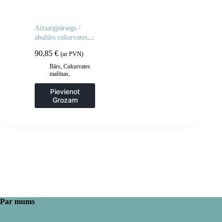
Aizsargpārsegs /
abažūrs cukurvates
mašīnai 52cm
90,85
€
(ar PVN)
Bārs
,
Cukurvates
mašīnas
,
Gastronomija
Pievienot
Grozam
Par mums