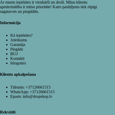
Ar mums iepirkties ir vienkārši un droši. Mūsu klientu
apmierinātība ir mūsu prioritāte! Katrs pasūtījums tiek rūpīgi
sagatavots un piegādāts.
Informācija
Kā iepirkties?
Atteikums
Garantija
Piegāde
BUJ
Kontakti
Ielogoties
Klientu apkalpošana
Tālrunis:
+37126661515
WhatsApp:
+37126661515
Epasts:
info@dropshop.lv
Rekvizīti