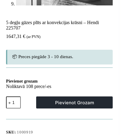
5 degļu gāzes plīts ar konvekcijas krāsni – Hendi
225707
1647,31
€
(ar PVN)
📦 Preces piegāde 3 - 10 dienas.
Pievienot grozam
Noliktavā 108 prece/-es
5
Pievienot Grozam
degļu
gāzes
plīts
ar
konvekcijas
krāsni
SKU:
1000919
-