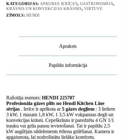
KATEGORIJAS:
APKURES IERĪCES
,
GASTRONOMIJA
,
Hendi
KRĀSNIS UN KONVEKCIJAS KRĀSNIS
,
VIRTUVE
225707
daudzums
ZĪMOLS:
HENDI
Apraksts
Papildu informācija
Ražotāja numurs:
HENDI 225707
Profesionāla gāzes plīts no Hendi Kitchen Line
sērijas
. Ierīce ir aprīkota ar
5 gāzes degļiem
: 3 lieliem
3 kW, 1 mazam 1,8 kW, 1 3,5 kW vokpannas degli un
konvekcijas krāsni. Cepeškrāsns ir paredzēta 4 GN 1/1
trauku vai grila pannu ievietošanai. Tai ir papildu 2,5
kW augšējais sildelements ēdiena grilēšanai. Kamera ir
apgaismota, lai nodrošinātu lielāku komfortu.