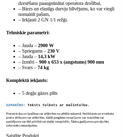
dzesēšanu paaugstinātai operatora drošībai,
– Biezs un elastīgs durvju blīvējums, ko var viegli
nomainīt pašam,
– Iekļauti 2 GN 1/1 režģi.
Tehniskie parametri:
– Jauda –
2900 W
– Spriegums –
230 V
– Jauda –
14,3 kW
– Izmēri –
900 x 653 x (augstums) 900 mm
– Svars –
74 kg
Komplektā iekļauts:
– 5 degļu gāzes plīts
UZMANĪBU!
Teksts tulkots ar mašīntulku.
Preces krāsa un īpašības var atšķirties no attēlā redzamā. Noliktavas un e-veikala
preču atlikums var atšķirties, tādēļ piegādes nosacījumi var mainīties vai
pasūtījums var tikt pilnībā vai daļēji neizpildīts. Šādos gadījumos pircējs tiks
informēts nekavējoties.
Saistītie Produkti