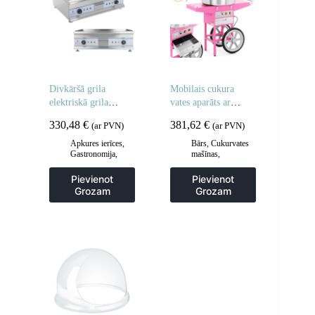
Divkāršā grila
Mobilais cukura
elektriskā grila
vates aparāts ar
plāksne 60 cm
ratiņiem
330,48
€
381,62
€
(ar PVN)
(ar PVN)
Apkures ierīces
,
Bārs
,
Cukurvates
Gastronomija
,
mašīnas
,
Grila restes un
Gastronomija
sildīšanas
Pievienot
Pievienot
plāksnes
,
Grila
Grozam
Grozam
šķīvji
,
Virtuve