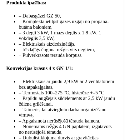
Produkta īpašības:
– Dabasgāzei GZ 50,
– Komplektā ietilpst gāzes uzgaļi no propāna-
butāna baloniem,
– 3 degļi 3 kW, 1 mazs deglis x 1,8 kW, 1
vokdeglis 3,5 kW,
– Elektriskais aizdedzinātājs,
– trīsdaļīgs čuguna režģis virs degļiem,
– Pulverkrāsots tērauda korpuss.
Konvekcijas krāsns 4 x GN 1/1:
– Elektriskais ar jaudu 2,9 kW ar 2 ventilatoriem
bez atpakaļgaitas,
– Termostats 100–275 °C, histerēze +–5 °C,
– Papildu augšējais sildelements ar 2,5 kW jaudu
ēdiena grilēšanai,
– Taimeris, lai atvieglotu darba organizēšanu
virtuvē,
– Apgaismota nerūsējošā tērauda kamera,
– Noņemams režģis 4 GN paplātēm, izgatavots
no nerūsējošā tērauda,
– Dubultstiklojuma durvis ar gravitācijas