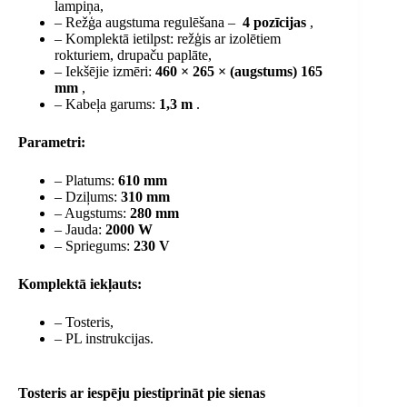
lampiņa,
– Režģa augstuma regulēšana –
4 pozīcijas
,
– Komplektā ietilpst: režģis ar izolētiem
rokturiem, drupaču paplāte,
– Iekšējie izmēri:
460 × 265 × (augstums) 165
mm
,
– Kabeļa garums:
1,3 m
.
Parametri:
– Platums:
610 mm
– Dziļums:
310 mm
– Augstums:
280 mm
– Jauda:
2000 W
– Spriegums:
230 V
Komplektā iekļauts:
– Tosteris,
– PL instrukcijas.
Tosteris ar iespēju piestiprināt pie sienas