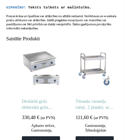
UZMANĪBU!
Teksts tulkots ar mašīntulku.
Preces krāsa un īpašības var atšķirties no attēlā redzamā. Noliktavas un e-veikala
preču atlikums var atšķirties, tādēļ piegādes nosacījumi var mainīties vai
pasūtījums var tikt pilnībā vai daļēji neizpildīts. Šādos gadījumos pircējs tiks
informēts nekavējoties.
Saistītie Produkti
Divkāršā grila
Tērauda viesmīļa
elektriskā grila
ratiņi, 2 plaukti, ar
plāksne 60 cm
dziļiem plauktiem
330,48
€
111,60
€
(ar PVN)
(ar PVN)
Apkures ierīces
,
Gastronomija
,
Gastronomija
,
Tehnoloģiskās
Grila restes un
mēbeles
,
Viesmīlis
sildīšanas
un transporta ratiņi
,