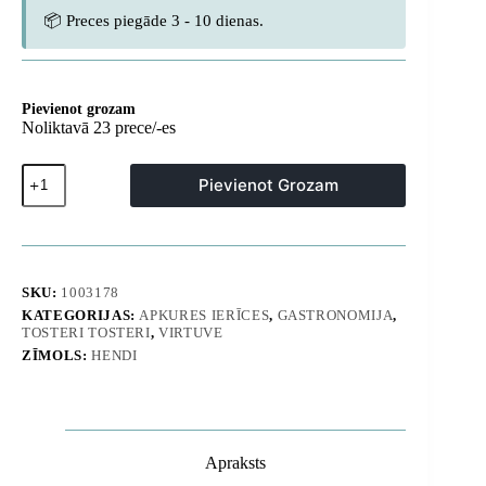
📦 Preces piegāde 3 - 10 dienas.
Pievienot grozam
Noliktavā 23 prece/-es
Darba
Pievienot Grozam
devējs
tosteris
Salamander,
lai
uzstādītu
sienas
SKU:
1003178
taimeri
KATEGORIJAS:
APKURES IERĪCES
,
GASTRONOMIJA
,
30
TOSTERI TOSTERI
,
VIRTUVE
minūtes.
2000W
ZĪMOLS:
HENDI
-
Hendi
264119
daudzums
Apraksts