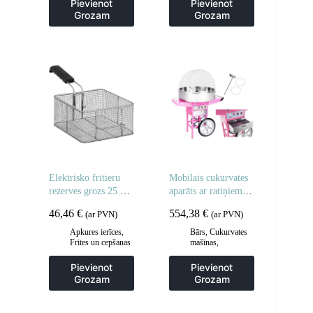
Pievienot
Pievienot
plāksnes
,
Grila
Virtuve
Grozam
Grozam
šķīvji
,
Virtuve
Elektrisko fritieru
Mobilais cukurvates
rezerves grozs 25 x
aparāts ar ratiņiem uz
23 x 12 cm
riteņiem
46,46
€
554,38
€
(ar PVN)
(ar PVN)
Apkures ierīces
,
Bārs
,
Cukurvates
Frites un cepšanas
mašīnas
,
iekārtas
,
Gastronomija
Gastronomija
,
Pievienot
Pievienot
Piederumi
Grozam
Grozam
ceptuvēm
,
Virtuve