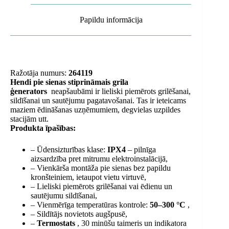
Papildu informācija
Ražotāja numurs:
264119
Hendi pie sienas stiprināmais grila
ģenerators
neapšaubāmi ir lieliski piemērots grilēšanai,
sildīšanai un sautējumu pagatavošanai. Tas ir ieteicams
maziem ēdināšanas uzņēmumiem, degvielas uzpildes
stacijām utt.
Produkta īpašības:
– Ūdensizturības klase:
IPX4
– pilnīga
aizsardzība pret mitrumu elektroinstalācijā,
– Vienkārša montāža pie sienas bez papildu
kronšteiniem, ietaupot vietu virtuvē,
– Lieliski piemērots grilēšanai vai ēdienu un
sautējumu sildīšanai,
– Vienmērīga temperatūras kontrole:
50–300 °C
,
– Sildītājs novietots augšpusē,
–
Termostats
, 30 minūšu taimeris un indikatora