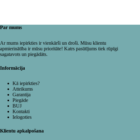
Par mums
Ar mums iepirkties ir vienkārši un droši. Mūsu klientu
apmierinātība ir mūsu prioritāte! Katrs pasūtījums tiek rūpīgi
sagatavots un piegādāts.
Informācija
Kā iepirkties?
Atteikums
Garantija
Piegāde
BUJ
Kontakti
Ielogoties
Klientu apkalpošana