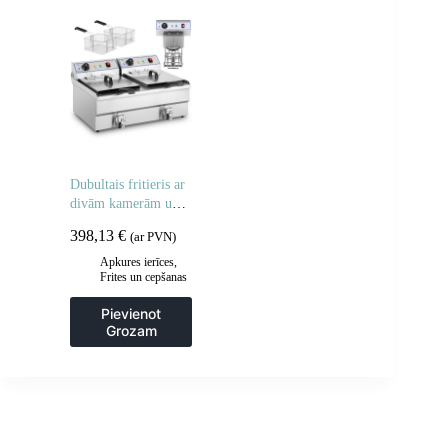
Dubultais fritieris ar
divām kamerām un
krāniem 400V –
398,13
€
(ar PVN)
2x10L
Apkures ierīces
,
Frites un cepšanas
iekārtas
,
Gastronomija
,
Pievienot
Regulējamas
Grozam
cepšanas iekārtas
,
Virtuve