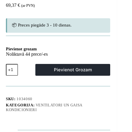
69,37
€
(ar PVN)
📦 Preces piegāde 3 - 10 dienas.
Pievienot grozam
Noliktavā 44 prece/-es
Mini
Pievienot Grozam
ratiņu
ventilators
ar
elastīgu
statīvu
5000mAh
SKU:
1034060
-
KATEGORIJA:
VENTILATORI UN GAISA
dzeltens
KONDICIONIERI
daudzums