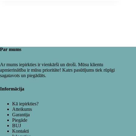
Par mums
Ar mums iepirkties ir vienkārši un droši. Mūsu klientu
apmierinātība ir mūsu prioritāte! Katrs pasūtījums tiek rūpīgi
sagatavots un piegādāts.
Informācija
Kā iepirkties?
Atteikums
Garantija
Piegāde
BUJ
Kontakti