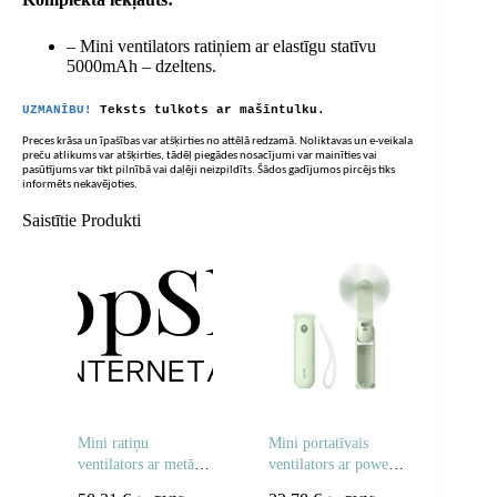
– Mini ventilators ratiņiem ar elastīgu statīvu
5000mAh – dzeltens.
UZMANĪBU!
Teksts tulkots ar mašīntulku.
Preces krāsa un īpašības var atšķirties no attēlā redzamā. Noliktavas un e-veikala
preču atlikums var atšķirties, tādēļ piegādes nosacījumi var mainīties vai
pasūtījums var tikt pilnībā vai daļēji neizpildīts. Šādos gadījumos pircējs tiks
informēts nekavējoties.
Saistītie Produkti
Mini ratiņu
Mini portatīvais
ventilators ar metāla
ventilators ar power
klipsi 5000mAh –
bank funkciju un