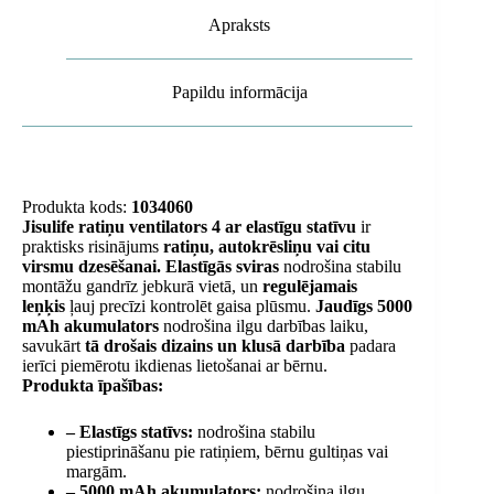
Apraksts
Papildu informācija
Produkta kods:
1034060
Jisulife ratiņu ventilators 4
ar elastīgu statīvu
ir
praktisks risinājums
ratiņu, autokrēsliņu vai citu
virsmu dzesēšanai.
Elastīgās sviras
nodrošina stabilu
montāžu gandrīz jebkurā vietā, un
regulējamais
leņķis
ļauj precīzi kontrolēt gaisa plūsmu.
Jaudīgs 5000
mAh akumulators
nodrošina ilgu darbības laiku,
savukārt
tā drošais dizains un klusā darbība
padara
ierīci piemērotu ikdienas lietošanai ar bērnu.
Produkta īpašības:
– Elastīgs statīvs:
nodrošina stabilu
piestiprināšanu pie ratiņiem, bērnu gultiņas vai
margām.
– 5000 mAh akumulators:
nodrošina ilgu