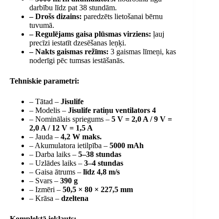
darbību līdz pat 38 stundām.
– Drošs dizains:
paredzēts lietošanai bērnu
tuvumā.
– Regulējams gaisa plūsmas virziens:
ļauj
precīzi iestatīt dzesēšanas leņķi.
– Nakts gaismas režīms:
3 gaismas līmeņi, kas
noderīgi pēc tumsas iestāšanās.
Tehniskie parametri:
– Tātad –
Jisulife
– Modelis –
Jisulife ratiņu ventilators 4
– Nominālais spriegums –
5 V = 2,0 A / 9 V =
2,0 A / 12 V = 1,5 A
– Jauda –
4,2 W maks.
– Akumulatora ietilpība –
5000 mAh
– Darba laiks –
5–38 stundas
– Uzlādes laiks –
3–4 stundas
– Gaisa ātrums –
līdz 4,8 m/s
– Svars –
390 g
– Izmēri –
50,5 × 80 × 227,5 mm
– Krāsa –
dzeltena
Komplektā iekļauts: