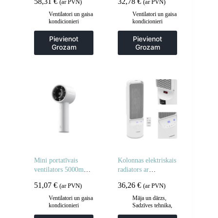
58,31
€
32,78
€
(ar PVN)
(ar PVN)
zils
lukturīti, salokāms,
4500mAh USB-C –
Ventilatori un gaisa
Ventilatori un gaisa
kondicionieri
kondicionieri
zaļš
Pievienot
Pievienot
Grozam
Grozam
Mini portatīvais
Kolonnas elektriskais
ventilators 5000mAh
radiators ar
LED – pelēks
1200/2000 pilotu
51,07
€
36,26
€
(ar PVN)
(ar PVN)
Ventilatori un gaisa
Māja un dārzs
,
kondicionieri
Sadzīves tehnika
,
Ventilatori un gaisa