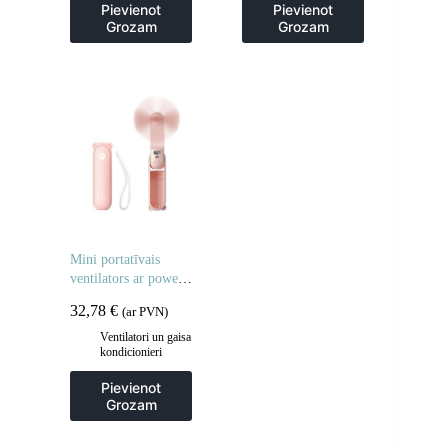
kondicionieri
Pievienot
Pievienot
Grozam
Grozam
Mini portatīvais
ventilators ar power
bank funkciju un
32,78
€
(ar PVN)
lukturīti, salokāms,
4500mAh USB-C –
Ventilatori un gaisa
kondicionieri
rozā
Pievienot
Grozam