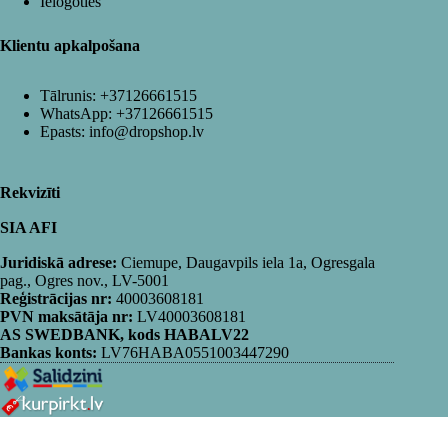
Ielogoties
Klientu apkalpošana
Tālrunis:
+37126661515
WhatsApp:
+37126661515
Epasts:
info@dropshop.lv
Rekvizīti
SIA AFI
Juridiskā adrese:
Ciemupe, Daugavpils iela 1a, Ogresgala
pag., Ogres nov., LV-5001
Reģistrācijas nr:
40003608181
PVN maksātāja nr:
LV40003608181
AS SWEDBANK, kods HABALV22
Bankas konts:
LV76HABA0551003447290