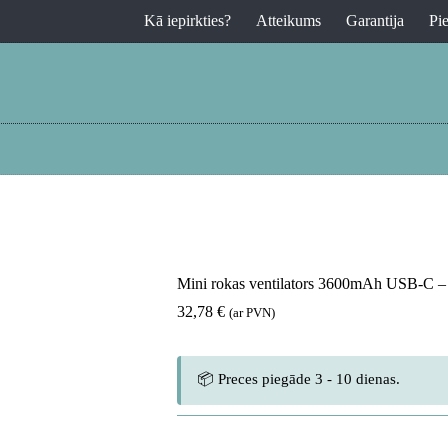
Kā iepirkties?
Atteikums
Garantija
Pi
Mini rokas ventilators 3600mAh USB-C –
32,78
€
(ar PVN)
📦 Preces piegāde 3 - 10 dienas.