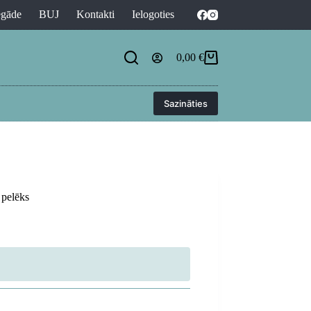
egāde
BUJ
Kontakti
Ielogoties
0,00
€
Shopping
cart
Sazināties
 pelēks