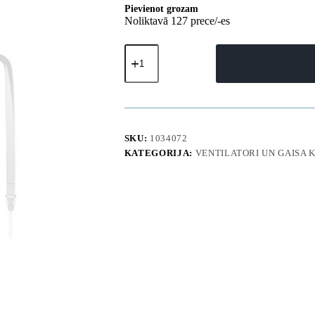
Pievienot grozam
Noliktavā 127 prece/-es
Mini
rokas
ventilators
3600mAh
USB-
C
-
pelēks
SKU:
1034072
daudzums
KATEGORIJA:
VENTILATORI UN GAISA 